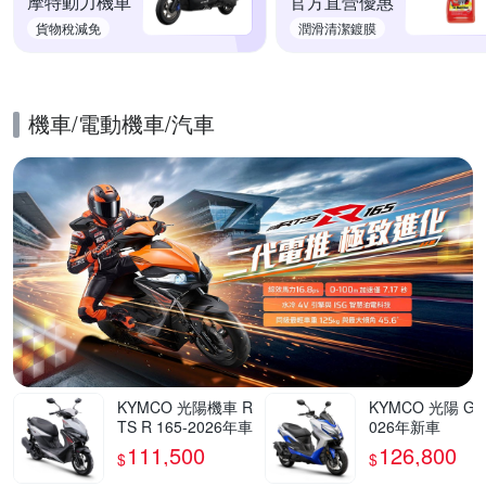
摩特動力機車
官方直營優惠
貨物稅減免
潤滑清潔鍍膜
機車/電動機車/汽車
的優惠推薦活動
KYMCO 光陽機車 R
KYMCO 光陽 G7 
TS R 165-2026年車
026年新車
111,500
126,800
$
$