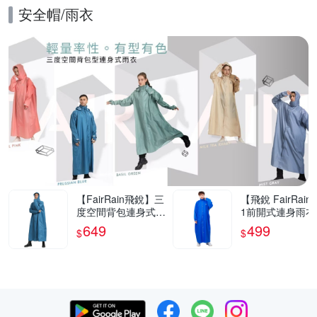
安全帽/雨衣
的優惠推薦活動
【FairRain飛銳】三
【飛銳 FairRain
度空間背包連身式雨
1前開式連身雨衣
衣
649
499
$
$