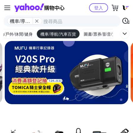
Yahoo購物中心
登入
機車/導航/
汽車百貨
動/戶外/休閒/健身
機車/導航/汽車百貨
圖書/票券/影音/文具