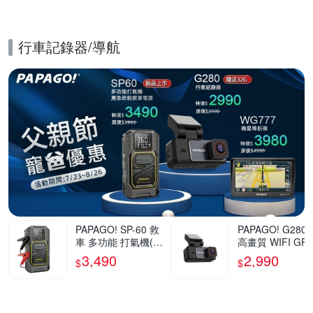
行車記錄器/導航
的優惠推薦活動
PAPAGO! SP-60 救
PAPAGO! G280 
車 多功能 打氣機(救
高畫質 WIFI GP
急啟動/快速打氣/應
速提醒 行車紀錄
3,490
2,990
$
$
急照明)