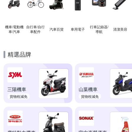
機車/電動機
自行車/自行
行車記錄器/
汽車百貨
車用電子
清潔美容
車/汽車
車配件
導航
精選品牌
三陽機車
山葉機車
貨物稅減免
貨物稅減免