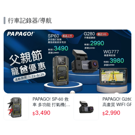
行車記錄器/導航
的優惠推薦活動
PAPAGO! SP-60 救
PAPAGO! G280 
車 多功能 打氣機(救
高畫質 WIFI GP
急啟動/快速打氣/應
速提醒 行車紀錄
3,490
2,990
$
$
急照明)