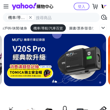
Yahoo購物中心
登入
機車/導航/
汽車百貨
動/戶外/休閒/健身
機車/導航/汽車百貨
圖書/票券/影音/文具