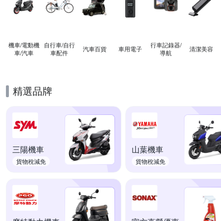
機車/電動機
自行車/自行
行車記錄器/
汽車百貨
車用電子
清潔美容
車/汽車
車配件
導航
精選品牌
三陽機車
山葉機車
貨物稅減免
貨物稅減免