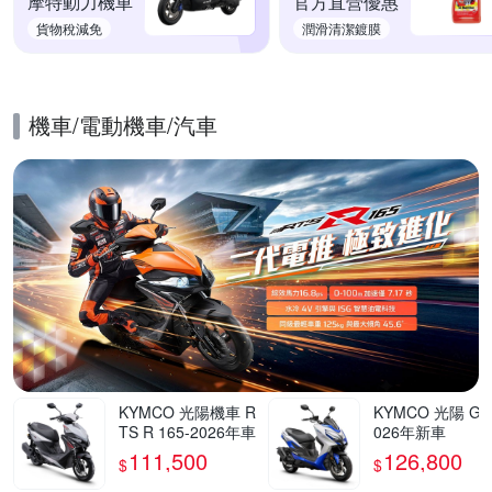
摩特動力機車
官方直營優惠
貨物稅減免
潤滑清潔鍍膜
機車/電動機車/汽車
的優惠推薦活動
KYMCO 光陽機車 R
KYMCO 光陽 G7 
TS R 165-2026年車
026年新車
111,500
126,800
$
$