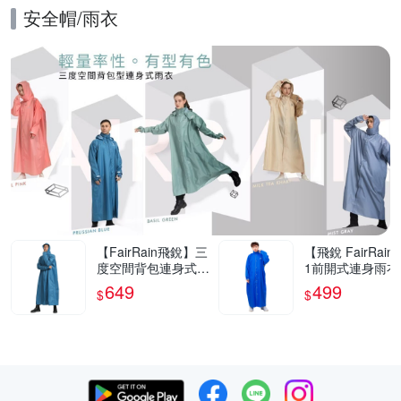
安全帽/雨衣
的優惠推薦活動
【FairRain飛銳】三
【飛銳 FairRain
度空間背包連身式雨
1前開式連身雨衣
衣
649
499
$
$