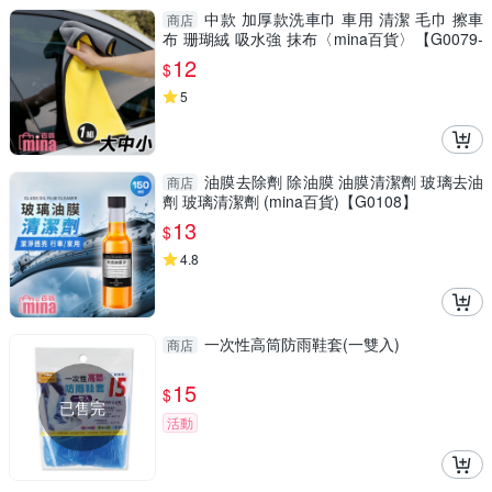
中款 加厚款洗車巾 車用 清潔 毛巾 擦車
商店
布 珊瑚絨 吸水強 抹布〈mina百貨〉【G0079-
F】
12
$
5
油膜去除劑 除油膜 油膜清潔劑 玻璃去油
商店
劑 玻璃清潔劑 (mina百貨)【G0108】
13
$
4.8
一次性高筒防雨鞋套(一雙入)
商店
15
$
已售完
活動