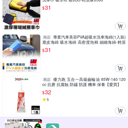
31
$
專業汽車美容PVA超吸水洗車海綿(1入裝)
商店
鹿皮海綿 吸水海綿 高密度泡棉 細緻海綿-輕居
家0833
31
$
優力跑 五合一高級齒輪油 85W-140 120
商店
cc 抗磨 抗腐蝕 防鏽 防護 機車 保養【愛買】
32
$
5