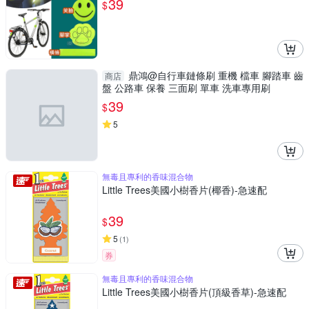
39
$
鼎鴻@自行車鏈條刷 重機 檔車 腳踏車 齒
商店
盤 公路車 保養 三面刷 單車 洗車專用刷
39
$
5
無毒且專利的香味混合物
Little Trees美國小樹香片(椰香)-急速配
39
$
5
(
1
)
券
無毒且專利的香味混合物
Little Trees美國小樹香片(頂級香草)-急速配