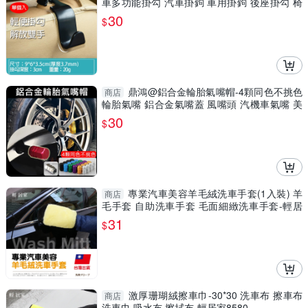
車多功能掛勾 汽車掛鉤 車用掛鉤 後座掛勾 椅
背掛鉤
30
$
鼎鴻@鋁合金輪胎氣嘴帽-4顆同色不挑色
商店
輪胎氣嘴 鋁合金氣嘴蓋 風嘴頭 汽機車氣嘴 美
式氣嘴
30
$
專業汽車美容羊毛絨洗車手套(1入裝) 羊
商店
毛手套 自助洗車手套 毛面細緻洗車手套-輕居
家0830
31
$
激厚珊瑚絨擦車巾-30*30 洗車布 擦車布
商店
洗車巾 吸水布 擦拭布-輕居家8580