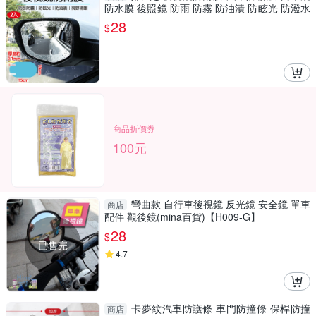
防水膜 後照鏡 防雨 防霧 防油漬 防眩光 防潑水
撥水膜
28
$
商品折價券
100元
彎曲款 自行車後視鏡 反光鏡 安全鏡 單車
商店
配件 觀後鏡(mina百貨)【H009-G】
28
$
已售完
4.7
卡夢紋汽車防護條 車門防撞條 保桿防撞
商店