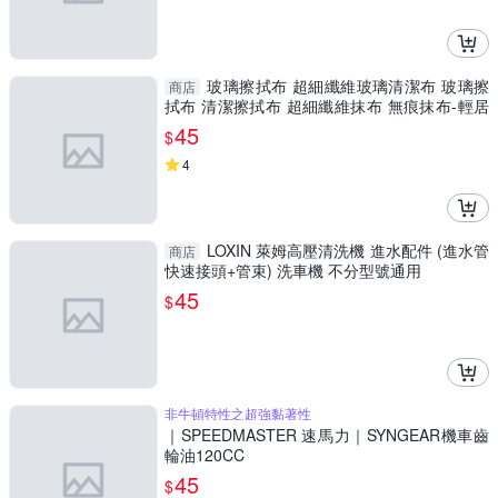
玻璃擦拭布 超細纖維玻璃清潔布 玻璃擦
商店
拭布 清潔擦拭布 超細纖維抹布 無痕抹布-輕居
家8504
45
$
4
LOXIN 萊姆高壓清洗機 進水配件 (進水管
商店
快速接頭+管束) 洗車機 不分型號通用
45
$
非牛頓特性之超強黏著性
｜SPEEDMASTER 速馬力｜SYNGEAR機車齒
輪油120CC
45
$