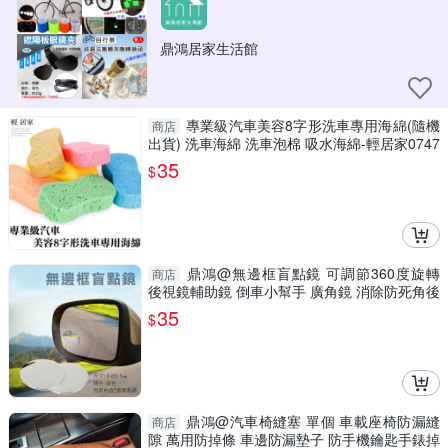
鼎鴻居家生活館
專業級汽車美容8字形洗車專用海綿(隨機
商店
出貨) 洗車海綿 洗車泡棉 吸水海綿-輕居家0747
35
$
鼎鴻@無邊框盲點鏡 可調節360度旋轉
商店
後視鏡輔助鏡 倒車小幫手 廣角鏡 消除防死角後
視 2入
35
$
鼎鴻@汽車椅縫塞 單個 車載座椅防漏縫
商店
隙 萬用防掉條 車邊防漏墊子 防手機鑰匙手錶掉