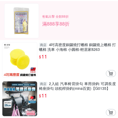
爸氣出擊 全館88折
滿888享88折
4吋高密度銅鑼燒打蠟棉 銅鑼燒上蠟棉 打
商店
蠟棉 洗車 小海棉 小圓棉-輕居家8263
11
$
2入組 汽車椅背掛勾 車用掛鉤 可調長度
商店
椅座掛勾 頭枕桿掛鈎(mina百貨)【G0135】
11
$