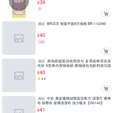
補貨中
39
$
券
BRUCE 海藻平面8字海棉 BR-112390
商店
40
$
活動
鼎鴻@超值頭枕用掛勾 多用途椅背衣架
商店
吊掛 S型車內置物收納 購物袋包包飲料袋垃圾
袋可調式掛鉤
40
$
4.3
中款 麂皮珊瑚絨雙面洗車巾 清潔巾 擦車
商店
布 除塵布 玻璃清潔布 強力吸水【G0142】
41
$