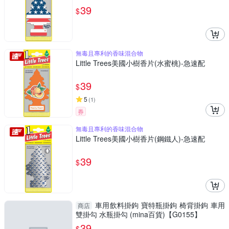
39
$
無毒且專利的香味混合物
Little Trees美國小樹香片(水蜜桃)-急速配
39
$
5
(
1
)
券
無毒且專利的香味混合物
Little Trees美國小樹香片(鋼鐵人)-急速配
39
$
車用飲料掛鉤 寶特瓶掛鉤 椅背掛鉤 車用
商店
雙掛勾 水瓶掛勾 (mina百貨)【G0155】
39
$