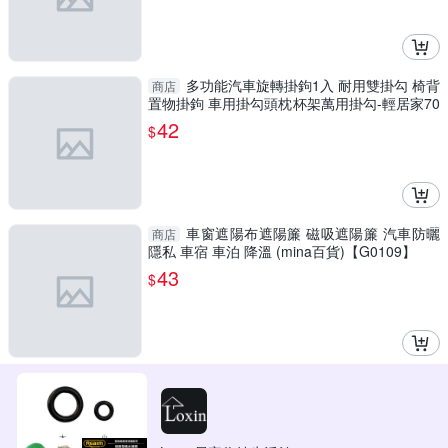
多功能汽車旋轉掛鉤1入 耐用雙掛勾 椅背
商店
置物掛鉤 車用掛勾頭枕杯架萬用掛勾-輕居家70
06
42
$
車窗遮陽布遮陽簾 磁吸遮陽簾 汽車防曬
商店
隱私 車宿 車泊 降溫 (mina百貨)【G0109】
43
$