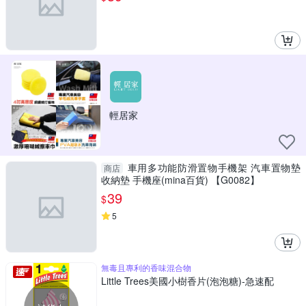
輕居家
車用多功能防滑置物手機架 汽車置物墊
商店
收納墊 手機座(mina百貨) 【G0082】
39
$
5
無毒且專利的香味混合物
Little Trees美國小樹香片(泡泡糖)-急速配