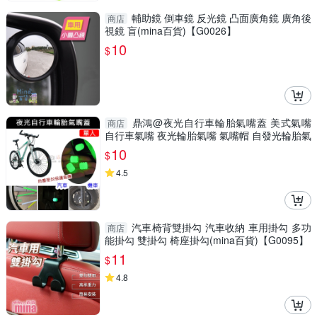
輔助鏡 倒車鏡 反光鏡 凸面廣角鏡 廣角後
商店
視鏡 盲(mina百貨)【G0026】
10
$
鼎鴻@夜光自行車輪胎氣嘴蓋 美式氣嘴
商店
自行車氣嘴 夜光輪胎氣嘴 氣嘴帽 自發光輪胎氣
門帽
10
$
4.5
汽車椅背雙掛勾 汽車收納 車用掛勾 多功
商店
能掛勾 雙掛勾 椅座掛勾(mina百貨)【G0095】
11
$
4.8