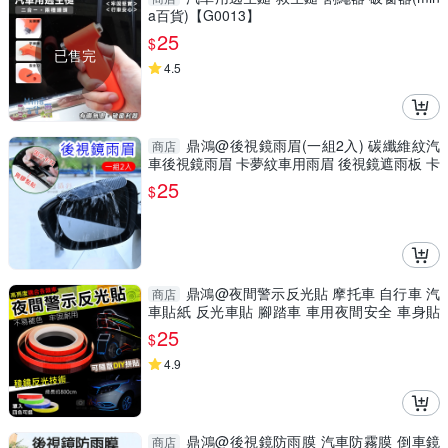
a百貨)【G0013】
25
$
已售完
4.5
鼎鴻@後視鏡雨眉(一組2入) 碳纖維紋汽
商店
車後視鏡雨眉 卡夢紋車用雨眉 後視鏡遮雨板 卡
扣雙面膠
25
$
鼎鴻@夜間警示反光貼 摩托車 自行車 汽
商店
車貼紙 反光車貼 腳踏車 車用夜間安全 車身貼
反射 路跑
25
$
4.9
鼎鴻@後視鏡防雨膜 汽車防霧膜 倒車鏡
商店