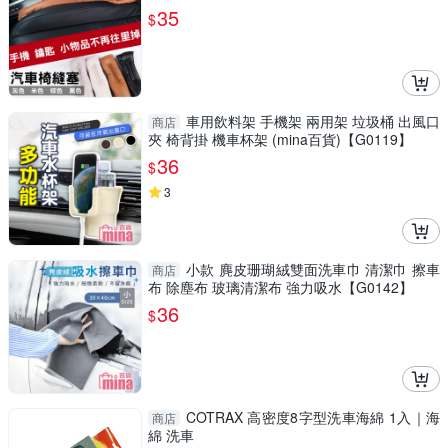
落
35
$
車用飲料架 手機架 兩用架 垃圾桶 出風口
商店
夾 椅背掛 機車杯架 (mina百貨)【G0119】
36
$
3
小款 麂皮珊瑚絨雙面洗車巾 清潔巾 擦車
商店
布 除塵布 玻璃清潔布 強力吸水【G0142】
36
$
COTRAX 高密度8字型洗車海綿 1入｜海
商店
綿 洗車