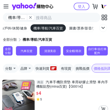
Yahoo購物中心
登入
機車/導航/
汽車百貨
動/戶外/休閒/健身
機車/導航/汽車百貨
圖書/票券/影音/文具
全部分類
機車/導航/汽車百貨
全部
自行車/自行車
汽車百貨
清潔美容
安全帽/雨衣
分類
配件
分類
品牌
快速到貨
有現貨
挑戰低價
價格低到
汽車手機防滑墊 車用矽膠止滑墊 車內手
商店
機黏貼墊(mina百貨)【G0014】
4
$
5