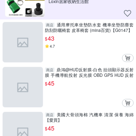
Loxin居家收納生活館
通用摩托車坐墊防水套 機車坐墊防塵套
商店
防刮防曬椅套 皮革椅套 (mina百貨)【G0147】
43
$
4.7
鼎鴻@HUD反射膜-白色 抬頭顯示器反射
商店
膜 手機導航投射 反光膜 OBD GPS HUD 反射
貼膜
45
$
美國大骨頭海棉 汽機車 清潔 保養 海綿
商店
【愛買】
45
$