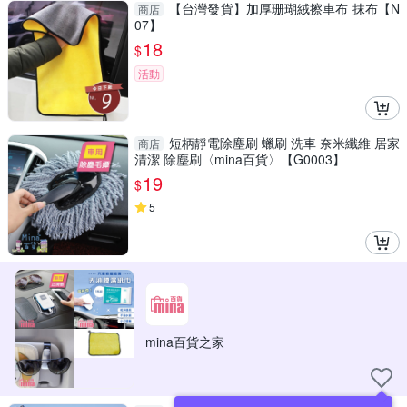
【台灣發貨】加厚珊瑚絨擦車布 抹布【N
商店
07】
18
$
活動
短柄靜電除塵刷 蠟刷 洗車 奈米纖維 居家
商店
清潔 除塵刷〈mina百貨〉【G0003】
19
$
5
mina百貨之家