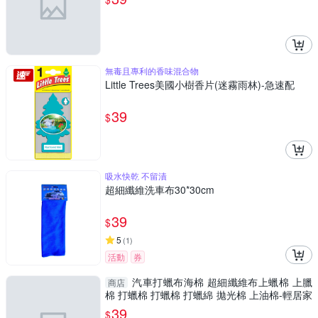
無毒且專利的香味混合物
Little Trees美國小樹香片(迷霧雨林)-急速配
39
$
吸水快乾 不留漬
超細纖維洗車布30*30cm
39
$
5
(
1
)
活動
券
汽車打蠟布海棉 超細纖維布上蠟棉 上臘
商店
棉 打蠟棉 打蠟棉 打蠟綿 拋光棉 上油棉-輕居家
8507
39
$