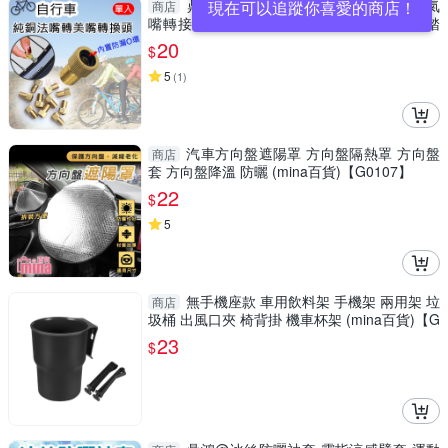
鼎鴻@自行車純銅法嘴轉美嘴轉換頭 氣
現在可以追蹤你喜愛的商店！
商店
嘴轉接頭 打氣筒配件 Presta轉Schrader 腳踏
車充氣轉換嘴
20
$
5
(
1
)
汽車方向盤遮陽罩 方向盤隔熱罩 方向盤
商店
套 方向盤降溫 防曬 (mina百貨)【G0107】
22
$
5
無手機座款 車用飲料架 手機架 兩用架 垃
商店
圾桶 出風口夾 椅背掛 機車杯架 (mina百貨)【G
0119】
23
$