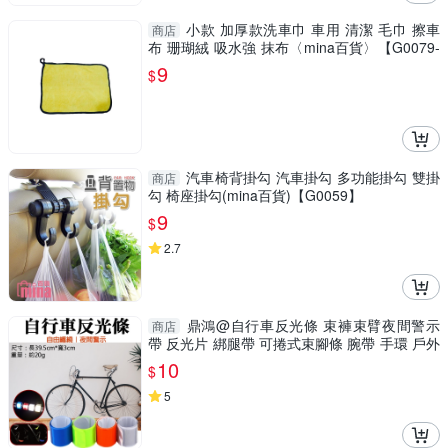
小款 加厚款洗車巾 車用 清潔 毛巾 擦車
商店
布 珊瑚絨 吸水強 抹布〈mina百貨〉【G0079-
F】
9
$
汽車椅背掛勾 汽車掛勾 多功能掛勾 雙掛
商店
勾 椅座掛勾(mina百貨)【G0059】
9
$
2.7
鼎鴻@自行車反光條 束褲束臂夜間警示
商店
帶 反光片 綁腿帶 可捲式束腳條 腕帶 手環 戶外
安全螢光條
10
$
5