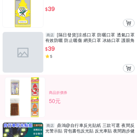
39
$
[隔日發貨]涼感口罩 防曬口罩 透氣口罩
商店
有效防曬 防止曬傷 網美口罩 冰絲口罩 護眼角
口罩
39
$
5
商品折價券
50元
鼎鴻@自行車反光貼紙 三款可選 夜間反
商店
光警示貼 背包書包反光貼 反光車貼 夜間跑步健
走 車用警示