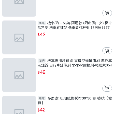
機車/汽車杯架-兩用款 (附出風口夾) 機車
商店
飲料架 機車置杯架 機車飲料杯架-輕居家8677
42
$
機車專用鍊條刷 重機雙頭鏈條刷 摩托車
商店
洗鏈器 自行車鏈條刷 gogoro齒輪刷-輕居家854
1
42
$
多麼潔 珊瑚絨擦拭布30*30 布 擦拭【愛
商店
買】
42
$