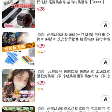
門檻貼 尾翼防刮條 後備箱防護條【G0096】
28
$
鼎鴻@炫彩反光條(一包12條) 自行車 公
商店
路車 腳踏車 反光警示輻條 輪圈輻條 自行車輪
胎鋼絲卡條
29
$
4.8
[台灣快發]防曬口罩 防曬面罩 冰絲口罩
商店
護眼角防曬口罩 冰絲防曬面罩 防紫外線口罩 涼
感口罩
29
$
5
鼎鴻@S型簡易頭枕單掛勾 汽車掛勾 汽
商店