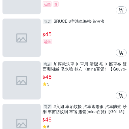
活動
券
BRUCE 8字洗車海棉-黃波浪
商店
45
$
活動
加厚款洗車巾 車用 清潔 毛巾 擦車布 雙
商店
面珊瑚絨 吸水強 抹布〈mina百貨〉【G0079-
F】
45
$
5
2入組 車泊蚊帳 汽車遮陽簾 汽車防蚊 紗
商店
網 車窗防蚊網 車宿 露營(mina百貨)【G0115】
46
$
5