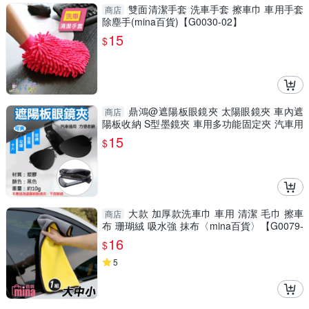
雙面清潔手套 洗車手套 擦車巾 車用手套
商店
除塵手(mina百貨)【G0030-02】
15
$
鼎鴻@遮陽板眼鏡夾 太陽眼鏡夾 車內遮
商店
陽板收納 S型墨鏡夾 車用多功能固定夾 汽車用
品 汽車精品
15
$
大款 加厚款洗車巾 車用 清潔 毛巾 擦車
商店
布 珊瑚絨 吸水強 抹布〈mina百貨〉【G0079-
F】
16
$
5