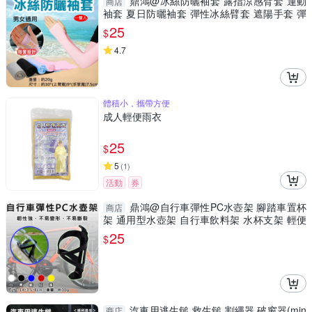
鼎鴻@冰絲防曬袖套 露指涼感臂套 運動
商店
袖套 夏日防曬袖套 彈性冰絲臂套 遮陽手套 彈
力護手袖
25
$
4.7
體積小，攜帶方便
成人輕便雨衣
25
$
5
(
1
)
活動
券
鼎鴻@自行車彈性PC水壺架 腳踏車置杯
商店
架 通用型水壺架 自行車飲料架 水杯支架 輕便
型杯架
25
$
汽車用逃生鎚 救生鎚 割繩器 破窗器(min
商店