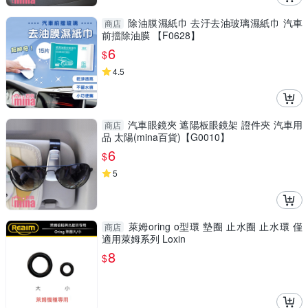
除油膜濕紙巾 去汙去油玻璃濕紙巾 汽車
商店
前擋除油膜 【F0628】
6
$
4.5
汽車眼鏡夾 遮陽板眼鏡架 證件夾 汽車用
商店
品 太陽(mina百貨)【G0010】
6
$
5
萊姆oring o型環 墊圈 止水圈 止水環 僅
商店
適用萊姆系列 Loxin
8
$