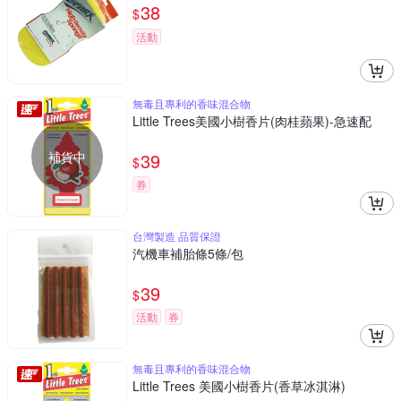
38
$
活動
無毒且專利的香味混合物
Little Trees美國小樹香片(肉桂蘋果)-急速配
補貨中
39
$
券
台灣製造 品質保證
汽機車補胎條5條/包
39
$
活動
券
無毒且專利的香味混合物
Little Trees 美國小樹香片(香草冰淇淋)