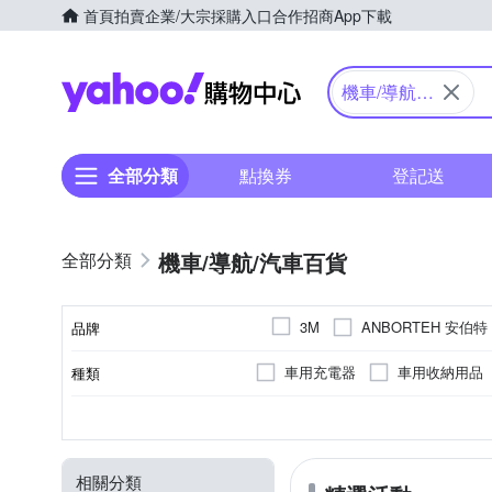
首頁
拍賣
企業/大宗採購入口
合作招商
App下載
Yahoo購物中心
機車/導航/
汽車百貨
全部分類
點換券
登記送
機車/導航/汽車百貨
ANBORTEH 安伯特
3M
品牌
DENON 天龍
DIBOTE
車用充電器
車用收納用品
種類
品牌名稱
Jinpei
KING WAX
擦拭巾/吸水巾
自行車週邊
G-sensor碰撞感測器
多角度調整
手機支架
鋁合金
行車導航支架
可夾式
PC塑膠
麥克
XXS
XS
ABS
S
M
顏色
尺寸
特殊功能
功能
類型
材質
PHILIPS 飛利浦
PAPAG
防潑水風雨衣
車用工具組
WDR寬動態
椅背夾
止滑墊
升降式
輕便型安全帽/雪帽
EV值可調
其
Youth L
Youth S
SEIKOSANGYO
SNOW 
相關分類
安全帽配件
車內排熱用品