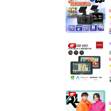
$
$
$