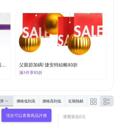
金德恩
鐵甲武士
雞仔牌
精品
車燈組
防盜車鎖
遮陽簾
3M車用系列指定品最高享85折 快速到貨！
父親節加碼! 捷安特結帳93折
滿1件享93折
序
價格低到高
價格高到低
近期熱銷
運費最低0元