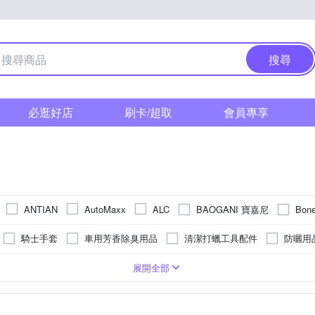
搜尋
必逛好店
刷卡/超取
會員專享
BAOGANI 寶嘉尼
Bon
ANTIAN
AutoMaxx
ALC
 迪伯特
GIANT 捷安特
EVO
FJ
FLYone
Formula1
騎士手套
車用芳香除臭用品
清潔打蠟工具配件
防曬用
MERIDA 美利達
Osram 歐
KINYO
Little Trees
NIKE
玻璃清潔劑
多孔電源擴充插座
鍍膜
撥水劑
車用
風
固定式
3/4罩安全帽/復古式安全帽
金屬
磁吸式
矽膠
照相
旋轉式
其他材質
停車監控/移動偵測錄影
固定座/沙包座
防滑設計
吸盤式
太陽眼鏡 / 墨鏡
測速照相提示
充電立架
L
Wi-Fi
XL
XXL
2XL
3XL
4XL
5XL
Fr
展開全部
Philo 飛樂
Reaim 萊姆
Reddot 紅點生活
O!
ProStaff
改裝配件
前燈
置物籃 / 車前袋
機車罩
維修工具
他
前車碰撞預警
可樂帽
安全帽專用耳機
疲勞駕駛提醒
眼鏡盒
車道偏離預警
可擴充胎壓
STEEL KOTE 史帝波特
TRAVEL
SOL
SONAX
TAKE
機車收納用品
汽車機油
水壺/水瓶
兩件式雨衣
皮