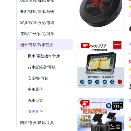
婦幼/童鞋/玩具/樂器
餐廚/杯瓶/淨水/寵物
家具/寢具/收納/修繕
運動/戶外/休閒/健身
機車/導航/汽車百貨
機車/電動機車/汽車
$
行車記錄器/導航
安全帽/雨衣
車用電子
汽車百貨
看更多
$
圖書/票券/影音/文具