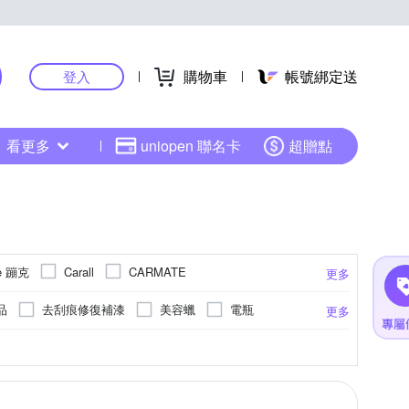
購物車
帳號綁定送
登入
看更多
uniopen 聯名卡
超贈點
e 蹦克
Carall
CARMATE
更多
GP-5
HANG
INFINI
JUMP
品
去刮痕修復補漆
美容蠟
電瓶
更多
司朗
OMAX 鐵馬行
ONPRO
掛鉤
輪胎鋁圈清潔保養劑
清潔劑
全罩式安全帽
SONY感光元件
收折式
桌上型立架
平板支架
防水
GPS軌跡記錄
防盜鎖
兒童安全帽
ee Size
Free size
Youth M
更多
更多
更多
更多
SOFT 99
SAPIENCE
組
車用負離子/空氣清淨機
尾燈
導航
GPS測速
行車記錄功能
Turtle Wax 龜牌
WAY
TOPEAK
革儀表板清潔劑
頭枕
抬頭顯示器