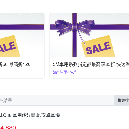
其他品牌
愛國者
東伸
洗車俱樂部
華泰
ZEUS
遮陽板
去汙擦/科技海綿
充電組
大燈燈泡
機車改裝
珠
大邁
上管馬鞍包
防刮保護膜
50 最高折120
滿2件享85折
 筆結果
推薦排
ALC i8 車用多媒體盒/安卓車機
4,880