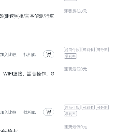
運費最低0元
紀錄器(測速照相/盲區偵測/行車
超商付款
可刷卡
可分期
加入比較
找相似
零利率
運費最低0元
幕、WIFI連接、語音操作、G
超商付款
可刷卡
可分期
加入比較
找相似
零利率
運費最低0元
4G記憶卡)