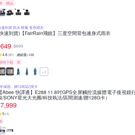
券
贈品
快速到貨 防水 輕量 多色雨衣
(快速到貨)【FairRain飛銳】三度空間背包連身式雨衣
649
$
699
4.6
(
81
)
總銷量>100
限時下殺
券
+1
1年保固，贈128G記憶卡
【Abee 快譯通】E288 11.8吋GPS全屏觸控流媒體電子後
裝/SONY星光大光圈/科技執法/區間測速/贈128G卡）
7,999
5
(
1
)
券