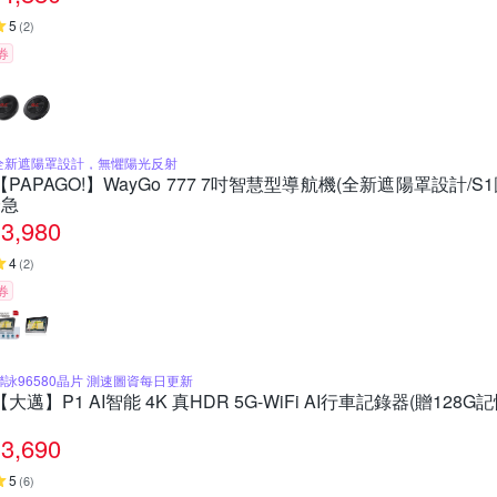
5
(
2
)
券
全新遮陽罩設計，無懼陽光反射
【PAPAGO!】WayGo 777 7吋智慧型導航機(全新遮陽罩設計/
~急
3,980
4
(
2
)
券
聯詠96580晶片 測速圖資每日更新
【大邁】P1 AI智能 4K 真HDR 5G-WiFi AI行車記錄器(贈128G
3,690
5
(
6
)