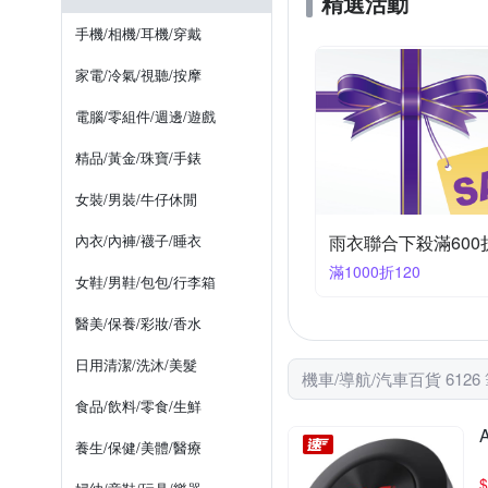
精選活動
WIDE VIEW
Willson
洗車精
車用面紙盒/套
手機/相機/耳機/穿戴
領先者
飛銳
黑珍
緊急啟動電源
雨鞋套
家電/冷氣/視聽/按摩
電腦/零組件/週邊/遊戲
精品/黃金/珠寶/手錶
女裝/男裝/牛仔休閒
內衣/內褲/襪子/睡衣
雨衣聯合下殺滿600折
滿1000折120
女鞋/男鞋/包包/行李箱
醫美/保養/彩妝/香水
日用清潔/洗沐/美髮
機車/導航/汽車百貨 6126
食品/飲料/零食/生鮮
養生/保健/美體/醫療
$