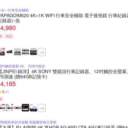
多合一行車安全輔助
PAPAGO!M620 4K+1K WIFI 行車安全輔助 電子後視鏡 行車
記錄器)~急
4,980
券
贈品
+4
12吋觸控螢幕 4K、 SONY鏡頭
【JINPEI 錦沛】4K SONY 雙鏡頭行車記錄器、12吋觸控全螢
PS測速 (贈64GB記憶卡)
4,185
5
(
1
)
券
+5
AI智能前車起步提醒 測速圖資每日更新
【大邁】P1 AI智能 4K 真HDR 5G-WiFi OTA AI行車記錄器 (贈6