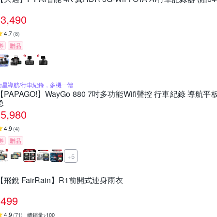
3,490
4.7
(
8
)
券
贈品
衛星導航/行車紀錄，多機一體
【PAPAGO!】WayGo 880 7吋多功能Wifi聲控 行車紀錄 導航平板(
急
5,980
4.9
(
4
)
券
贈品
+5
【飛銳 FairRain】R1前開式連身雨衣
499
4.9
(
71
)
總銷量>100