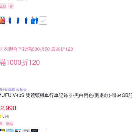
活動
券
+3
雨衣聯合下殺滿600折50 最高折120
滿1000折120
限時加碼送 收納盒
MUFU V40S 雙鏡頭機車行車記錄器-黑白兩色(側邊款)-贈64GB
2,990
5
(
4
)
券
贈品