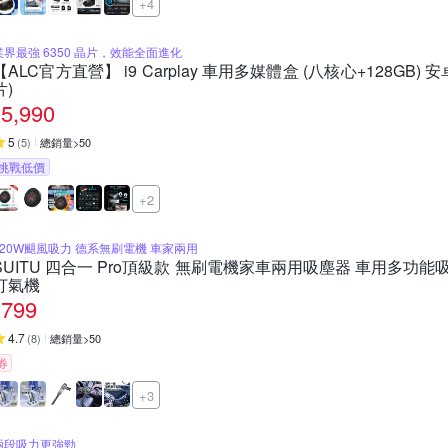
+4
業界最強 6350 晶片，效能全面進化
【ALC官方直營】 i9 Carplay 車用多媒體盒 (八核心+128GB)
片)
5,990
5
(
5
)
總銷量>50
挑戰低價
+2
120W颶風吸力 德系無刷電機 車家兩用
SUITU 四合一 Pro頂級款 無刷電機家車兩用吸塵器 車用多功
打氣機
799
4.7
(
8
)
總銷量>50
券
+3
兩段吸力更強勁