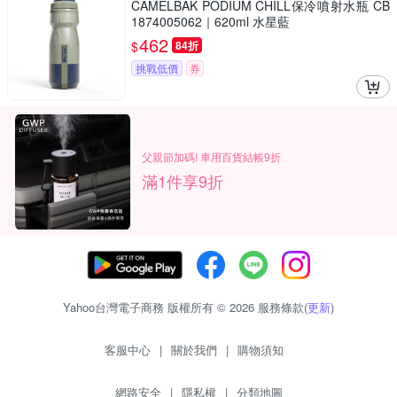
CAMELBAK PODIUM CHILL保冷噴射水瓶 CB
1874005062｜620ml 水星藍
462
$
84折
挑戰低價
券
父親節加碼! 車用百貨結帳9折
滿1件享9折
Yahoo台灣電子商務 版權所有 © 2026 服務條款(
更新
)
客服中心
|
關於我們
|
購物須知
網路安全
|
隱私權
|
分類地圖