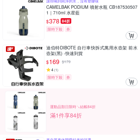
讓你喝到純淨的水，沒有塑膠味
CAMELBAK PODIUM 噴射水瓶 CB187530507
1｜710ml 水星藍
378
$
84折
限時下殺
券
迪伯特DIBOTE 自行車快拆式萬用水壺架 前水
壺架(黑) -快速到貨
169
$
$
179
4
(
1
)
限時下殺
券
運動品類日限時↘結帳84折
滿1件享84折
來自單車休閒愛好者的評選