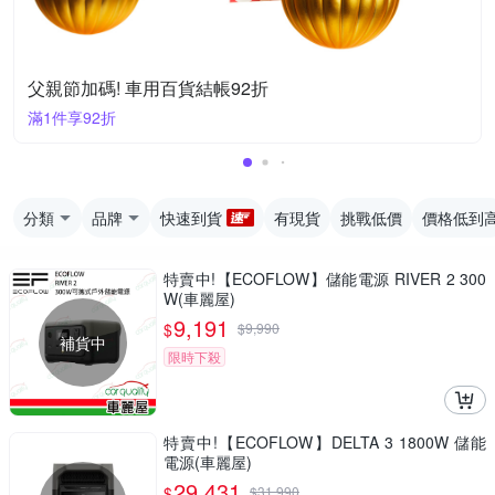
父親節加碼! 車用百貨結帳92折
滿1件享92折
分類
品牌
快速到貨
有現貨
挑戰低價
價格低到
特賣中!【ECOFLOW】儲能電源 RIVER 2 300
W(車麗屋)
9,191
$
$
9,990
補貨中
限時下殺
特賣中!【ECOFLOW】DELTA 3 1800W 儲能
電源(車麗屋)
29,431
$
$
31,990