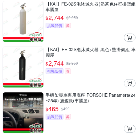
【KAI】FE-02S泡沐滅火器(奶茶色)+壁掛架組
車麗屋
2,744
$
$
2,950
挑戰低價
券
【KAI】FE-02S泡沐滅火器 黑色+壁掛架組 車
麗屋
2,744
$
$
2,950
挑戰低價
券
手機架專車專用底座 PORSCHE Panamera(24
~25年) 旗艦款(車麗屋)
465
$
$
499
挑戰低價
券