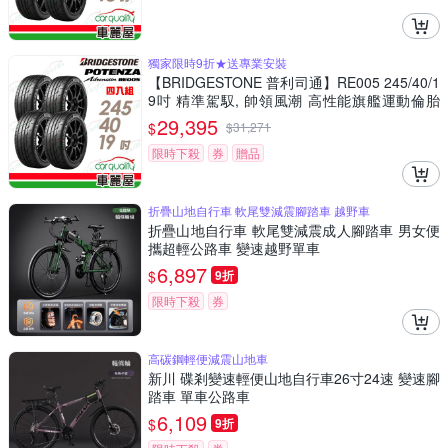
獨家限時9折★送專業安裝
【BRIDGESTONE 普利司通】RE005 245/40/1
9吋 精準駕馭, 帥領風潮 高性能旗艦運動倫胎
四入組 送安裝(車麗屋)
29,395
$
$
31,271
限時下殺
券
贈品
折疊山地自行車 軟尾雙減震腳踏車 越野車
折疊山地自行車 軟尾雙減震成人腳踏車 男女便
攜超輕公路車 變速越野單車
6,897
$
9折
限時下殺
券
高碳鋼輕便減震山地車
新川 碟剎變速輕便山地自行車26寸24速 變速腳
踏車 單車公路車
6,109
$
9折