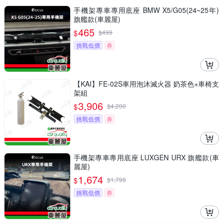
手機架專車專用底座 BMW X5/G05(24~25年)
旗艦款(車麗屋)
465
$
$
499
挑戰低價
券
【KAI】FE-02S車用泡沐滅火器 奶茶色+車椅支
架組
3,906
$
$
4,200
挑戰低價
券
手機架專車專用底座 LUXGEN URX 旗艦款(車
麗屋)
1,674
$
$
1,799
挑戰低價
券