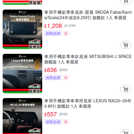
車用手機架專車底座-螢幕 SKODA Fabia/Kami
q/Scala(24年改款8.25吋) 旗艦款 1入 車麗屋
1,208
$
$
1,298
挑戰低價
券
車用手機架專車款底座 MITSUBISHI J SPACE
旗艦版 1入 車麗屋
836
$
$
898
挑戰低價
券
車用手機架專車專用底座 LEXUS NX(20~26年
9.8吋) 旗艦款 1入 車麗屋
557
$
$
598
挑戰低價
券