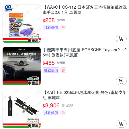
【WAKO】CS-112 日本SPA 三本指超細纖維洗
車手套2.0 1入 車麗屋
268
$
$
288
挑戰低價
券
手機架專車專用底座 PORSCHE Taycan(21~2
5年) 旗艦款(車麗屋)
465
$
$
499
挑戰低價
券
【KAI】FE-02S車用泡沐滅火器 黑色+車椅支架
組 車麗屋
3,906
$
$
4,200
挑戰低價
券