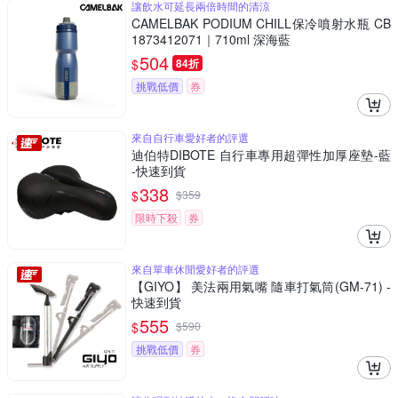
讓飲水可延長兩倍時間的清涼
CAMELBAK PODIUM CHILL保冷噴射水瓶 CB
1873412071｜710ml 深海藍
504
$
84折
挑戰低價
券
來自自行車愛好者的評選
迪伯特DIBOTE 自行車專用超彈性加厚座墊-藍
-快速到貨
338
$
$
359
限時下殺
券
來自單車休閒愛好者的評選
【GIYO】 美法兩用氣嘴 隨車打氣筒(GM-71) -
快速到貨
555
$
$
590
挑戰低價
券