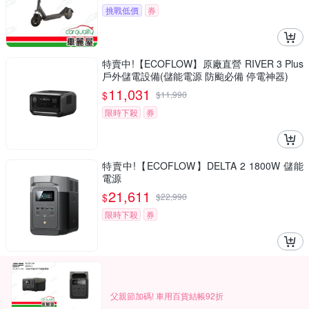
挑戰低價
券
特賣中!【ECOFLOW】原廠直營 RIVER 3 Plus
戶外儲電設備(儲能電源 防颱必備 停電神器)
11,031
$
$
11,990
限時下殺
券
特賣中!【ECOFLOW】DELTA 2 1800W 儲能
電源
21,611
$
$
22,990
限時下殺
券
父親節加碼! 車用百貨結帳92折