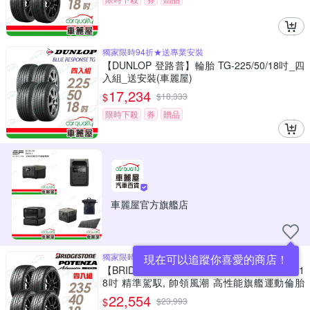
獨家限時94折★送專業安裝
【DUNLOP 登路普】輪胎 TG-225/50/18吋_四
入組_送安裝(車麗屋)
17,234
$
$
18,333
限時下殺
券
贈品
車麗屋官方旗艦店
獨家限時9折★送專業安裝
現在可以追蹤你喜愛的商店！
【BRIDGESTONE 普利司通】RE005 235/40/1
8吋 精準駕馭, 帥領風潮 高性能旗艦運動倫胎
四入組 送安裝(車麗屋)
22,554
$
$
23,993