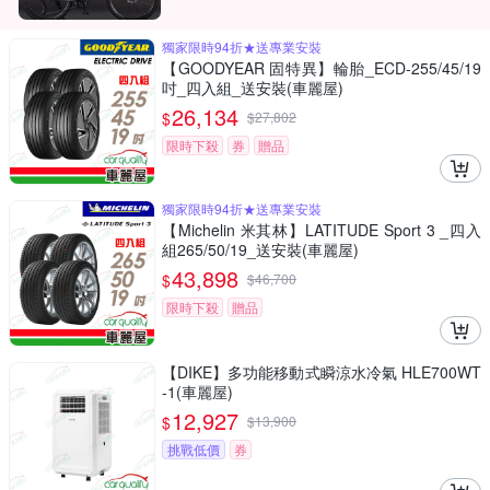
獨家限時94折★送專業安裝
【GOODYEAR 固特異】輪胎_ECD-255/45/19
吋_四入組_送安裝(車麗屋)
26,134
$
$
27,802
限時下殺
券
贈品
獨家限時94折★送專業安裝
【Michelin 米其林】LATITUDE Sport 3 _四入
組265/50/19_送安裝(車麗屋)
43,898
$
$
46,700
限時下殺
贈品
【DIKE】多功能移動式瞬涼水冷氣 HLE700WT
-1(車麗屋)
12,927
$
$
13,900
挑戰低價
券