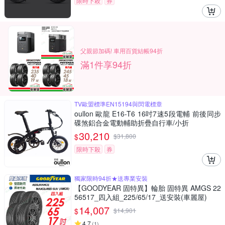
限時下殺
券
父親節加碼! 車用百貨結帳94折
滿1件享94折
TV歐盟標準EN15194與閃電標章
oullon 歐龍 E16-T6 16吋7速5段電輔 前後同步
碟煞鋁合金電動輔助折疊自行車/小折
30,210
$
$
31,800
限時下殺
券
獨家限時94折★送專業安裝
【GOODYEAR 固特異】輪胎 固特異 AMGS 22
56517_四入組_225/65/17_送安裝(車麗屋)
14,007
$
$
14,901
4.7
(
1
)