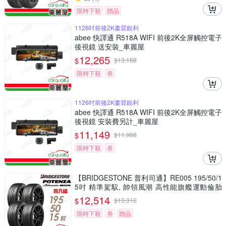
限時下殺
贈品
1126吋前後2K畫質銳利
abee 快譯通 R518A WIFI 前後2K全屏觸控電子
後視鏡 送安裝_車麗屋
12,265
$
$
13,188
限時下殺
券
1126吋前後2K畫質銳利
abee 快譯通 R518A WIFI 前後2K全屏觸控電子
後視鏡 安裝費另計_車麗屋
11,149
$
$
11,988
限時下殺
券
【BRIDGESTONE 普利司通】RE005 195/50/1
5吋 精準駕馭, 帥領風潮 高性能旗艦運動倫胎
四入組 送安裝(車麗屋)
12,514
$
$
13,312
限時下殺
券
贈品