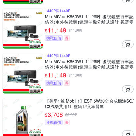
1440P與1440P
Mio MiVue R860WT 11.26吋 後視鏡型行車記
錄器(車外後鏡頭)鏡頭主機分離式設計 視野零
遮角 安裝費另計_車麗屋
11,149
$
$
11,988
挑戰低價
券
1440P與1440P
Mio MiVue R860WT 11.26吋 後視鏡型行車記
錄器(車外後鏡頭)鏡頭主機分離式設計 視野零
遮角 送安裝_車麗屋
11,149
$
$
11,988
挑戰低價
券
【美孚1號 Mobil 1】ESP 5W30全合成機油SQ/
C3汽柴共用1L 整箱12入車麗屋
3,708
$
$
3,987
挑戰低價
券