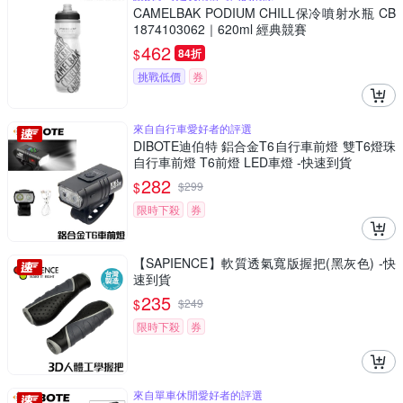
CAMELBAK PODIUM CHILL保冷噴射水瓶 CB
1874103062｜620ml 經典競賽
462
$
84折
挑戰低價
券
來自自行車愛好者的評選
DIBOTE迪伯特 鋁合金T6自行車前燈 雙T6燈珠
自行車前燈 T6前燈 LED車燈 -快速到貨
282
$
$
299
限時下殺
券
【SAPIENCE】軟質透氣寬版握把(黑灰色) -快
速到貨
235
$
$
249
限時下殺
券
來自單車休閒愛好者的評選