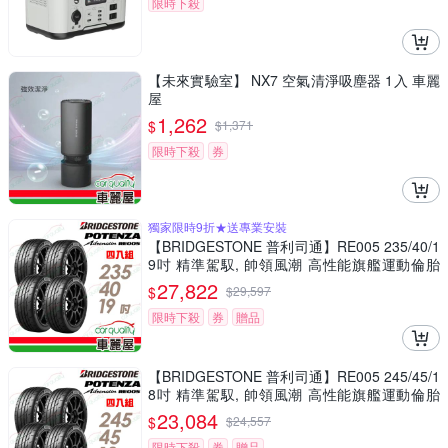
限時下殺
【未來實驗室】 NX7 空氣清淨吸塵器 1入 車麗
屋
1,262
$
$
1,371
限時下殺
券
獨家限時9折★送專業安裝
【BRIDGESTONE 普利司通】RE005 235/40/1
9吋 精準駕馭, 帥領風潮 高性能旗艦運動倫胎
四入組 送安裝(車麗屋)
27,822
$
$
29,597
限時下殺
券
贈品
【BRIDGESTONE 普利司通】RE005 245/45/1
8吋 精準駕馭, 帥領風潮 高性能旗艦運動倫胎
四入組 送安裝(車麗屋)
23,084
$
$
24,557
限時下殺
券
贈品