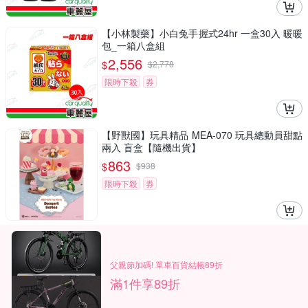
【小林製藥】小白兔手握式24hr 一盒30入 暖暖
包_一箱八盒組
2,556
$
$
2,778
限時下殺
券
【野獸國】玩具精品 MEA-070 玩具總動員甜點
兩入 盲盒【隨機出貨】
863
$
$
938
限時下殺
券
父親節加碼! 單車百貨結帳89折
滿1件享89折