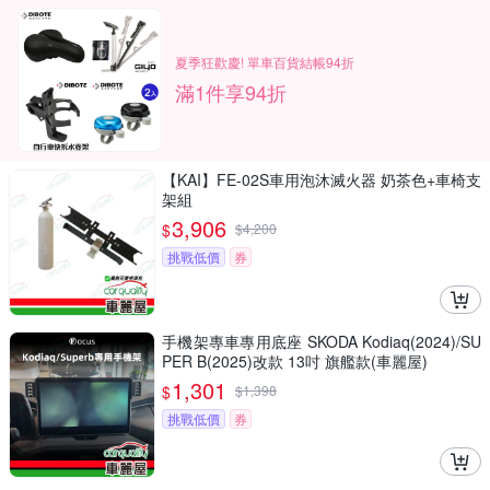
夏季狂歡慶! 單車百貨結帳94折
滿1件享94折
【KAI】FE-02S車用泡沐滅火器 奶茶色+車椅支
架組
3,906
$
$
4,200
挑戰低價
券
手機架專車專用底座 SKODA Kodiaq(2024)/SU
PER B(2025)改款 13吋 旗艦款(車麗屋)
1,301
$
$
1,398
挑戰低價
券