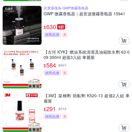
此賣場僅為-GWP微霧香氛器
GWP 微霧香氛器｜超音波微霧香氛器 15941
630
$
9折
挑戰低價
券
【古河 KYK】燃油系統清潔及油箱除水劑 63-0
09 300ml 超值3入組 車麗屋
584
$
$
627
挑戰低價
券
【3M】架橋劑 助黏劑 K520-13 超值2入組 車
麗屋
291
$
$
312
挑戰低價
券