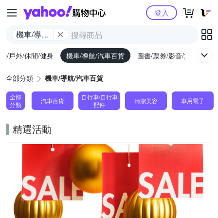
Yahoo購物中心
登入
機車/導航/
汽車百貨
動/戶外/休閒/健身
機車/導航/汽車百貨
圖書/票券/影音/文具
全部分類
機車/導航/汽車百貨
全部
自行車/自行車
汽車百貨
清潔美容
車用電子
分類
配件
精選活動