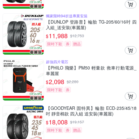
獨家限時94折送專業安裝
【DUNLOP 登路普】輪胎 TG-205/60/16吋 四
入組_送安裝(車麗屋)
11,988
$
$
12,753
限時下殺
券
贈品
超強四片電芯
【PHILO 飛樂】PM50 輕量款 救車行動電源_
車麗屋
2,098
$
$
2,280
限時下殺
券
【GOODYEAR 固特異】輪胎 ECD-235/45/18
吋 靜音棉款 四入組 送安裝(車麗屋)
18,008
$
$
19,157
限時下殺
券
贈品