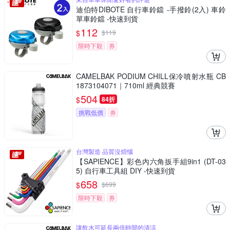
迪伯特DIBOTE 自行車鈴鐺 -手撥鈴(2入) 車鈴
單車鈴鐺 -快速到貨
112
$
$
119
限時下殺
券
CAMELBAK PODIUM CHILL保冷噴射水瓶 CB
1873104071｜710ml 經典競賽
504
$
84折
挑戰低價
券
台灣製造 品質沒煩惱
【SAPIENCE】彩色內六角扳手組9in1 (DT-03
5) 自行車工具組 DIY -快速到貨
658
$
$
699
限時下殺
券
讓飲水可延長兩倍時間的清涼