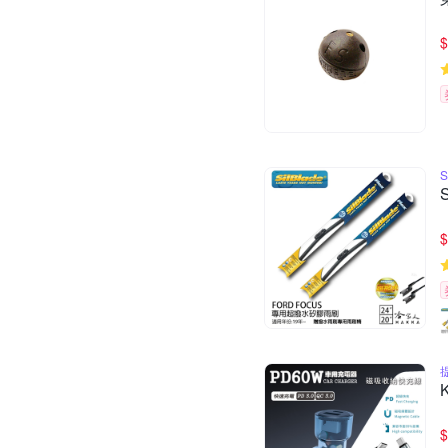
$
S
$
$