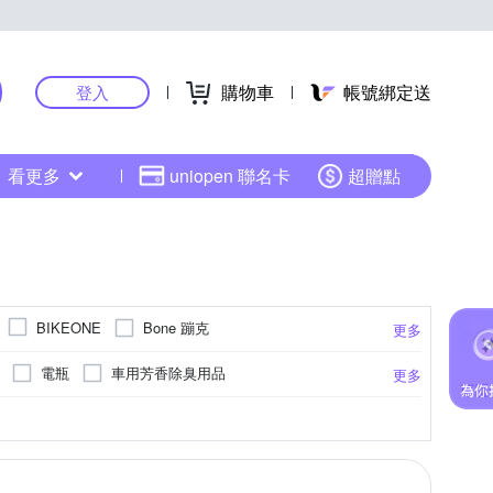
購物車
帳號綁定送
登入
看更多
uniopen 聯名卡
超贈點
Bone 蹦克
BIKEONE
更多
DIBOTE 迪伯特
DUNLOP 登路普
EVO
電瓶
車用芳香除臭用品
更多
MERIDA 美利達
KINYO
KPLUS
裝配件
雙輪平衡車
自行車週邊
偵測錄影
固定座/沙包座
收折式
照相
桌上型立架
速克達
GPS軌跡記錄
兒童安全帽
防盜鎖
Free Size
EU40
EU41
更多
更多
更多
更多
PHILIPS 飛利浦
OMyCar
PAPAGO!
清潔劑
車用防災警示用品
踏墊
醒
19吋
大燈開啟提醒
20吋
21吋
21吋以上
AD
SHIMANO
Soft99
SOL
匙圈
車內排熱用品
車用掛鉤