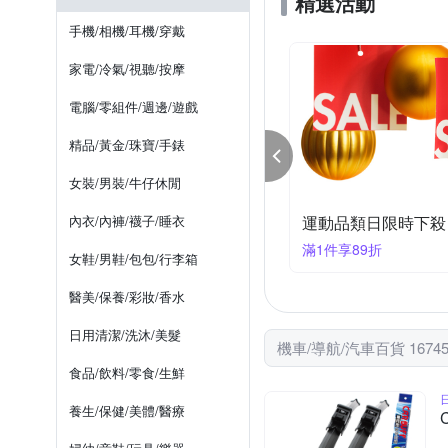
精選活動
SONAX
SP CONNECT
置物籃 / 車前袋
多孔電源
手機/相機/耳機/穿戴
金德恩
鐵甲武士
上管馬鞍包
防刮保護膜
家電/冷氣/視聽/按摩
電腦/零組件/週邊/遊戲
精品/黃金/珠寶/手錶
女裝/男裝/牛仔休閒
節加碼! 單車百貨結帳95折
內衣/內褲/襪子/睡衣
父親節加碼! 捷安特
件享95折
滿1件享93折
女鞋/男鞋/包包/行李箱
醫美/保養/彩妝/香水
日用清潔/洗沐/美髮
機車/導航/汽車百貨 1674
食品/飲料/零食/生鮮
養生/保健/美體/醫療