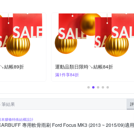
Turtle Wax 龜牌
SUNS
TECHONE
TOPEAK
WI
擴充插座
去刮痕修復補漆
洗車精
防盜車鎖
皮革儀表板
領先者
黑珍珠
車的背包
防潑水風雨衣
水壺架
結帳93折
夏季狂歡慶! 車用百貨結帳88折
滿1件享88折
5 筆結果
評
日本膠條特殊結構設計
CARBUFF 專用軟骨雨刷 Ford Focus MK3 (2013 ~ 2015/09)適用