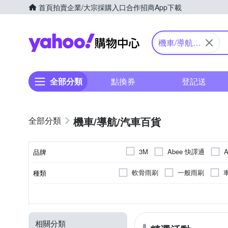
首頁
拍賣
企業/大宗採購入口
合作招商
App下載
Yahoo購物中心
機車/導航/
汽車百貨
全部分類
點換券
登記送
機車/導航/汽車百貨
Abee 快譯通
3M
品牌
BRIDGESTONE 普利司通
軟骨雨刷
一般雨刷
種類
品牌名稱
FALKEN 飛隼
FLYone
擦拭巾/吸水巾
汽車機油
G-sensor碰撞感測器
固定式
手機支架
多角度調整
太陽眼鏡 / 墨鏡
XXS
45
55
XS
40
S
Wi-Fi
60
M
尺寸
顏色
特殊功能
功能
類型
扁平比
Michelin 米其林
MIO
車用椅墊
防曬用品
WDR寬動態
升降式
平板支架
10吋
抗藍光眼鏡
EV值可調
11吋
EU42
PEARL iZUMi
peripower
相關分類
擴充座 / 支架
腰墊
22吋
24吋
26吋