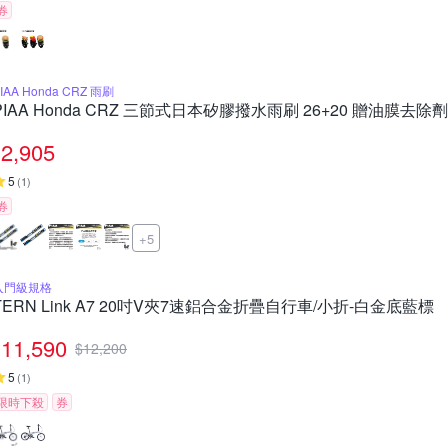
券
IAA Honda CRZ 雨刷
PIAA Honda CRZ 三節式日本矽膠撥水雨刷 26+20 贈油膜去除劑
2,905
5
(
1
)
券
+5
入門級規格
TERN Link A7 20吋V夾7速鋁合金折疊自行車/小折-白金底藍標
11,590
$
12,200
5
(
1
)
限時下殺
券