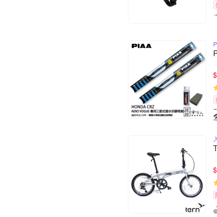
P
$
$