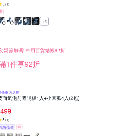
5
(
1
)
券
+5
父親節加碼! 車用百貨結帳92折
滿1件享92折
降低車內溫度
雙面氣泡前遮陽板1入+小圓弧4入(2包)
499
5
(
1
)
挑戰低價
券