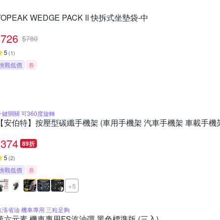
TOPEAK WEDGE PACK II 快拆式坐墊袋-中
726
$
780
5
(
1
)
挑戰低價
券
一鍵開關 可360度旋轉
【安伯特】按壓型碳纖手機架 (車用手機架 汽車手機架 車載手機架
374
89折
5
(
2
)
挑戰低價
券
+5
抗漲省油 機車專用 三粒足夠
第六元素 機車專用FS汽油彈 黑色標準版 (三入)