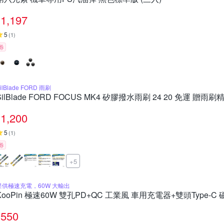
1,197
5
(
1
)
券
ilBlade FORD 雨刷
SilBlade FORD FOCUS MK4 矽膠撥水雨刷 24 20 免運 贈雨
1,200
5
(
1
)
券
+5
提供極速充電，60W 大輸出
KooPin 極速60W 雙孔PD+QC 工業風 車用充電器+雙頭Type-
550