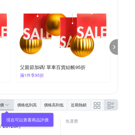
米蘭精品
其他品牌
華泰
DE VIEW
清潔劑
LED燈泡
輪胎鋁圈清潔保養劑
父親節加碼! 車用百貨結帳92折
運動品
滿1件享92折
滿1件享
價
價格低到高
價格高到低
近期熱銷
免運費
/ 28+28吋