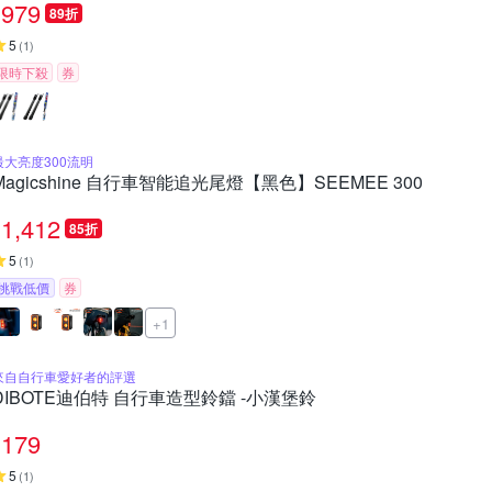
979
89折
5
(
1
)
限時下殺
券
最大亮度300流明
Magicshine 自行車智能追光尾燈【黑色】SEEMEE 300
1,412
85折
5
(
1
)
挑戰低價
券
+1
來自自行車愛好者的評選
DIBOTE迪伯特 自行車造型鈴鐺 -小漢堡鈴
179
5
(
1
)