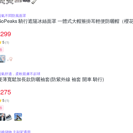
透氣不悶防風面罩
GoPeaks 騎行遮陽冰絲面罩 一體式大帽簷掛耳輕便防曬帽（
299
5
(
1
)
券
透氣舒適，柔軟親膚不起球
夏薄寬鬆加長款防曬袖套(防紫外線 袖套 開車 騎行)
275
5
(
1
)
券
座椅儲物 主副駕通用