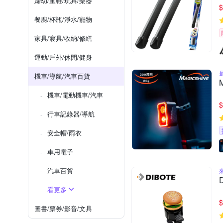
婦幼/童鞋/玩具/樂器
$
餐廚/杯瓶/淨水/寵物
家具/寢具/收納/修繕
運動/戶外/休閒/健身
機車/導航/汽車百貨
機車/電動機車/汽車
$
行車記錄器/導航
安全帽/雨衣
車用電子
汽車百貨
看更多
$
圖書/票券/影音/文具