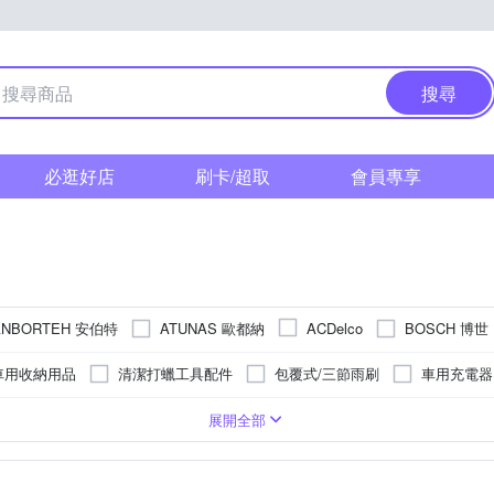
搜尋
必逛好店
刷卡/超取
會員專享
ANBORTEH 安伯特
ATUNAS 歐都納
BOSCH 博世
ACDelco
Continental 馬牌
BUFF
Carall
CARBUFF
CSP
車用收納用品
清潔打蠟工具配件
包覆式/三節雨刷
車用充電器
GIANT 捷安特
GOODYEAR 固特異
INFINI
Jinpei
清潔劑
車用工具組
騎士手套
前燈
美容蠟
改
可夾式
行車導航支架
麥克風
磁吸式
SONY感光元件
旋轉式
3/4罩安全帽/復古式安全帽
防滑設計
測速照相提示
吸盤式
全罩式安全帽
停車監控/移動
充電立架
50
L
35
XL
65
XXL
30
3L
70
2XL
3XL
4XL
5XL
展開全部
NANKANG 南港輪胎
Osram 歐司朗
OMAX 鐵馬行
NWB
撥水劑
鍍膜
頭枕
水壺/水瓶
坐墊
尾燈
玻璃
可樂帽
12吋
防水
13吋
導航
止滑墊
14吋
前車碰撞預警
行動電冰箱
15吋
車道偏離預警
16吋
17吋
疲勞駕駛提
18吋
Philo 飛樂
Polaroid 寶麗萊
PIAA
SOFT 99
SH
遮陽板
遮陽簾
機車收納用品
緊急啟動電源
鑰匙皮套/鑰
28吋
其他
Youth M
Youth S
Free size
Youth L