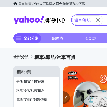
首頁
拍賣
企業/大宗採購入口
合作招商
App下載
Yahoo購物中心
機車/導航/
汽車百貨
全部分類
點換券
登記送
機車/導航/汽車百貨
相關分類
手機/相機/耳機/穿戴
家電/冷氣/視聽/按摩
電腦/零組件/週邊/遊戲