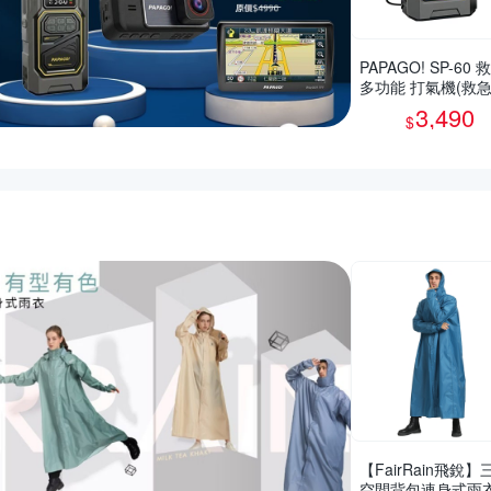
PAPAGO! SP-60 
多功能 打氣機(救
動/快速打氣/應急照
3,490
$
惠推薦活動
【FairRain飛銳】
空間背包連身式雨