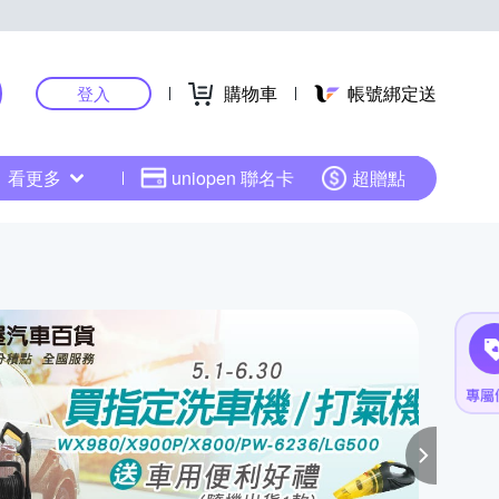
購物車
帳號綁定送
登入
看更多
uniopen 聯名卡
超贈點