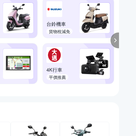
台鈴機車
最齊
貨物稅減免
配件
4K行車
德國
平價推薦
安全