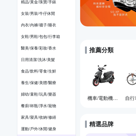
精品/黃金/珠寶/手錶
女裝/男裝/牛仔休閒
內衣/內褲/襪子/睡衣
女鞋/男鞋/包包/行李箱
醫美/保養/彩妝/香水
推薦分類
日用清潔/洗沐/美髮
食品/飲料/零食/生鮮
養生/保健/美體/醫療
婦幼/童鞋/玩具/樂器
機車/電動機車/汽車
餐廚/杯瓶/淨水/寵物
家具/寢具/收納/修繕
精選品牌
運動/戶外/休閒/健身