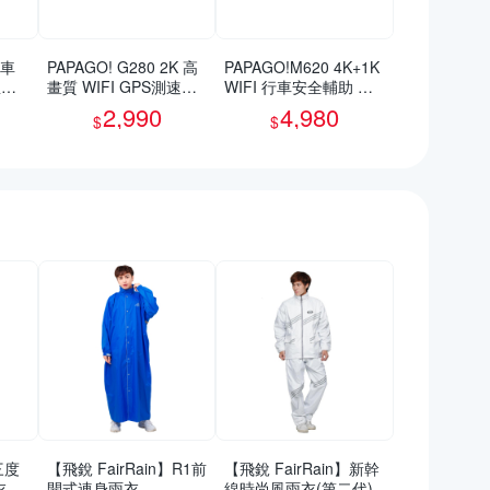
救車
PAPAGO! G280 2K 高
PAPAGO!M620 4K+1K
急啟
畫質 WIFI GPS測速提
WIFI 行車安全輔助 電
明)
醒 行車紀錄器
子後視鏡 行車紀錄器
2,990
4,980
$
$
(測速照相/盲區偵測/行
車記錄器)~急
三度
【飛銳 FairRain】R1前
【飛銳 FairRain】新幹
衣
開式連身雨衣
線時尚風雨衣(第二代)