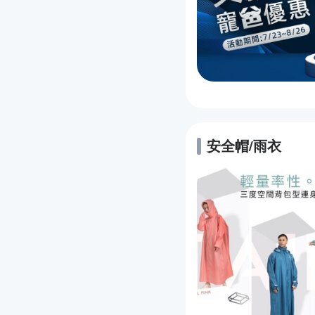
安全帽/雨衣
的優