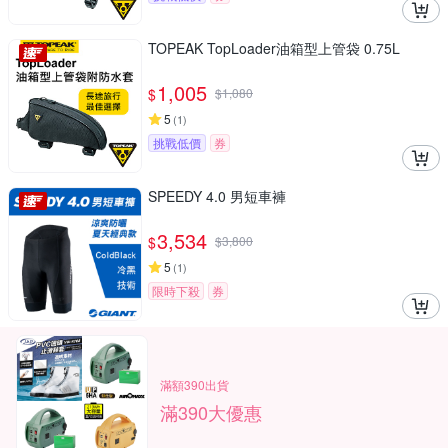
TOPEAK TopLoader油箱型上管袋 0.75L
1,005
$
$
1,080
5
(
1
)
挑戰低價
券
SPEEDY 4.0 男短車褲
3,534
$
$
3,800
5
(
1
)
限時下殺
券
滿額390出貨
滿390大優惠