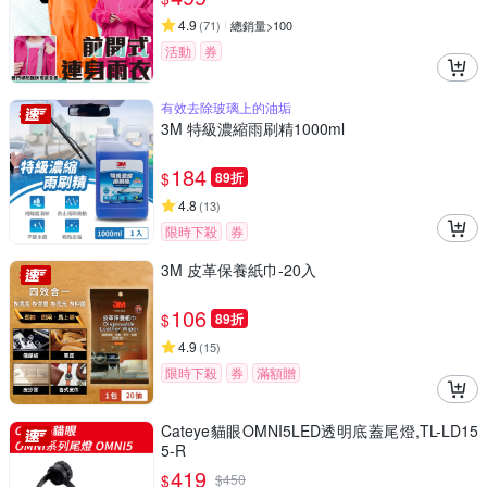
4.9
(
71
)
總銷量>100
活動
券
有效去除玻璃上的油垢
3M 特級濃縮雨刷精1000ml
184
$
89折
4.8
(
13
)
限時下殺
券
3M 皮革保養紙巾-20入
106
$
89折
4.9
(
15
)
限時下殺
券
滿額贈
Cateye貓眼OMNI5LED透明底蓋尾燈,TL-LD15
5-R
419
$
$
450