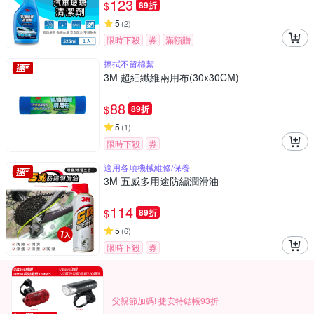
123
$
89折
5
(
2
)
限時下殺
券
滿額贈
擦拭不留棉絮
3M 超細纖維兩用布(30x30CM)
88
$
89折
5
(
1
)
限時下殺
券
適用各項機械維修/保養
3M 五威多用途防繡潤滑油
114
$
89折
5
(
6
)
限時下殺
券
父親節加碼! 捷安特結帳93折