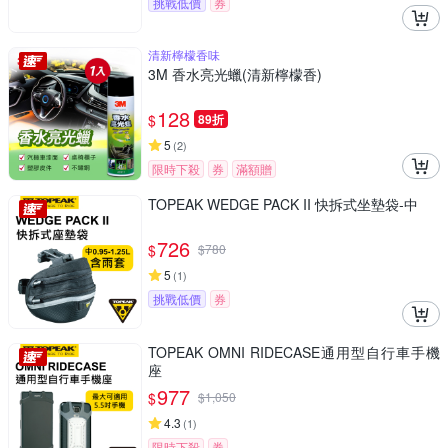
挑戰低價
券
清新檸檬香味
3M 香水亮光蠟(清新檸檬香)
128
$
89折
5
(
2
)
限時下殺
券
滿額贈
TOPEAK WEDGE PACK II 快拆式坐墊袋-中
726
$
$
780
5
(
1
)
挑戰低價
券
TOPEAK OMNI RIDECASE通用型自行車手機
座
977
$
$
1,050
4.3
(
1
)
限時下殺
券