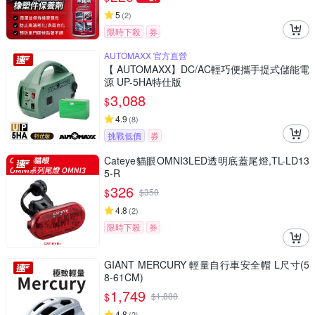
5
(
2
)
限時下殺
券
AUTOMAXX 官方直營
【 AUTOMAXX】DC/AC輕巧便攜手提式儲能電
源 UP-5HA特仕版
3,088
$
4.9
(
8
)
挑戰低價
券
Cateye貓眼OMNI3LED透明底蓋尾燈,TL-LD13
5-R
326
$
$
350
4.8
(
2
)
限時下殺
券
GIANT MERCURY 輕量自行車安全帽 L尺寸(5
8-61CM)
1,749
$
$
1,880
4.8
(
2
)