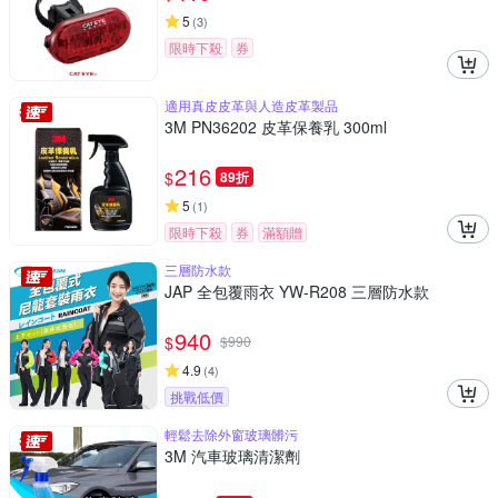
5
(
3
)
限時下殺
券
適用真皮皮革與人造皮革製品
3M PN36202 皮革保養乳 300ml
216
$
89折
5
(
1
)
限時下殺
券
滿額贈
三層防水款
JAP 全包覆雨衣 YW-R208 三層防水款
940
$
$
990
4.9
(
4
)
挑戰低價
輕鬆去除外窗玻璃髒污
3M 汽車玻璃清潔劑