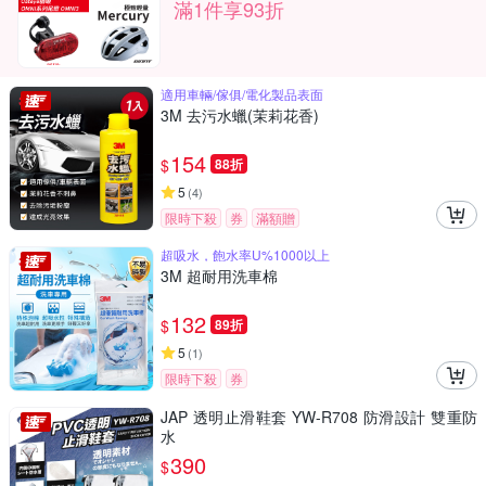
滿1件享93折
適用車輛/傢俱/電化製品表面
3M 去污水蠟(茉莉花香)
154
$
88折
5
(
4
)
限時下殺
券
滿額贈
超吸水，飽水率U%1000以上
3M 超耐用洗車棉
132
$
89折
5
(
1
)
限時下殺
券
JAP 透明止滑鞋套 YW-R708 防滑設計 雙重防
水
390
$