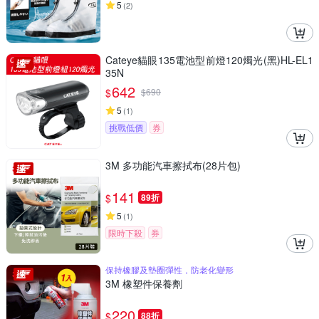
5
(
2
)
Cateye貓眼135電池型前燈120燭光(黑)HL-EL1
35N
642
$
$
690
5
(
1
)
挑戰低價
券
3M 多功能汽車擦拭布(28片包)
141
$
89折
5
(
1
)
限時下殺
券
保持橡膠及墊圈彈性，防老化變形
3M 橡塑件保養劑
220
$
88折