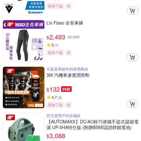
限時下殺
券
Liv Fisso 全長車褲
2,493
$
$
2,680
5
(
1
)
限時下殺
券
可延長零組件的使用壽命
3M 汽機車滲透潤滑劑
132
$
89折
4.7
(
3
)
限時下殺
券
官方直營戶外必備款
【AUTOMAXX】DC/AC輕巧便攜手提式儲能電
源 UP-5HA特仕版 (附贈BSMI認證鋰鐵電池)
3,088
$