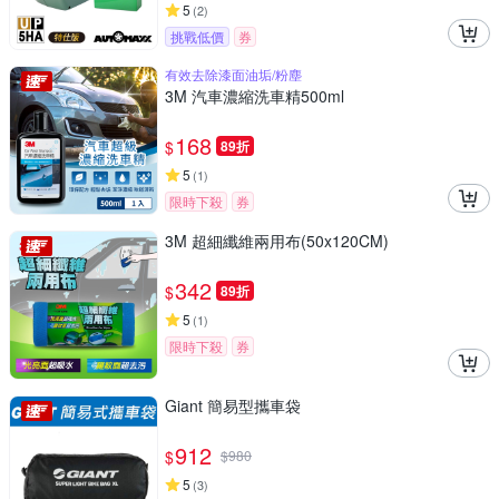
5
(
2
)
挑戰低價
券
有效去除漆面油垢/粉塵
3M 汽車濃縮洗車精500ml
168
$
89折
5
(
1
)
限時下殺
券
3M 超細纖維兩用布(50x120CM)
342
$
89折
5
(
1
)
限時下殺
券
Giant 簡易型攜車袋
912
$
$
980
5
(
3
)