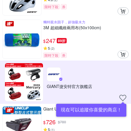
限時下殺
券
獨特親水因子，超強吸水力
3M 超細纖維兩用布(50x100cm)
247
$
89折
5
(
2
)
限時下殺
券
GIANT捷安特官方旗艦店
Giant Unicup 坐墊整合式警示燈
現在可以追蹤你喜愛的商店！
726
$
$
780
5
(
1
)