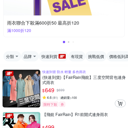
雨衣聯合下殺滿600折50 最高折120
滿1000折120
分類
品牌
快速到貨
有現貨
挑戰低價
價格低到
快速到貨 防水 輕量 多色雨衣
(快速到貨)【FairRain飛銳】三度空間背包連身
式雨衣
649
$
$
699
4.6
(
81
)
總銷量>100
限時下殺
券
【飛銳 FairRain】R1前開式連身雨衣
499
$