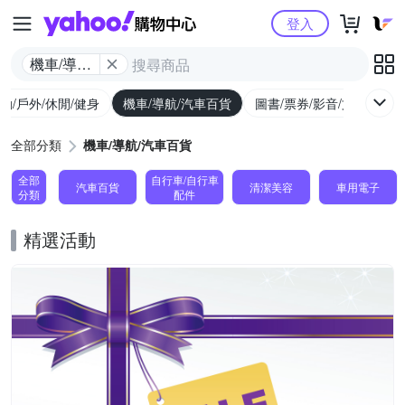
Yahoo購物中心
登入
機車/導航/
汽車百貨
動/戶外/休閒/健身
機車/導航/汽車百貨
圖書/票券/影音/文具
全部分類
機車/導航/汽車百貨
全部
自行車/自行車
汽車百貨
清潔美容
車用電子
分類
配件
精選活動