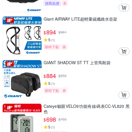
挑戰低價
券
Giant AIRWAY LITE超輕量碳纖維水壺架
894
$
$
961
5
(
1
)
限時下殺
券
GIANT SHADOW ST TT 上管馬鞍袋
884
$
$
950
5
(
1
)
限時下殺
券
Cateye貓眼VELO9功能有線碼表CC-VL820 黑
色
698
$
$
750
5
(
1
)