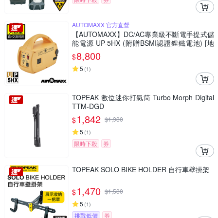
AUTOMAXX 官方直營
【AUTOMAXX】DC/AC專業級不斷電手提式儲
能電源 UP-5HX (附贈BSMI認證鋰鐵電池) [地
震/防災/停電/救急]
8,800
$
5
(
1
)
TOPEAK 數位迷你打氣筒 Turbo Morph Digital
TTM-DGD
1,842
$
$
1,980
5
(
1
)
限時下殺
券
TOPEAK SOLO BIKE HOLDER 自行車壁掛架
1,470
$
$
1,580
5
(
1
)
挑戰低價
券