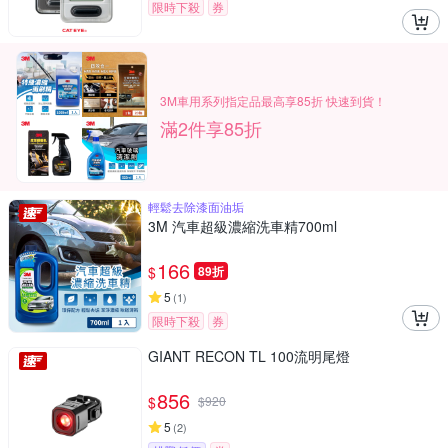
限時下殺
券
3M車用系列指定品最高享85折 快速到貨！
滿2件享85折
輕鬆去除漆面油垢
3M 汽車超級濃縮洗車精700ml
166
$
89折
5
(
1
)
限時下殺
券
GIANT RECON TL 100流明尾燈
856
$
$
920
5
(
2
)