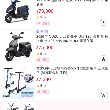
新車
73,000
$
5
(
1
)
券
贈品
豪禮任選
2026年 SUZUKI 台鈴機車 SUI 125 碟煞 新色
上市 水 125 台鈴 suzuki sui 豪禮任選
75,000
$
5
(
1
)
券
贈品
非常G車 LED智能摺疊5.5吋電動滑板車 三色任
選 (贈專用收納揹袋)
7,380
$
5
(
1
)
券
贈品