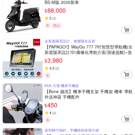
BS-M版-2026新車
88,000
$
5
(
2
)
券
贈品
全新遮陽罩設計，無懼陽光反射
【PAPAGO!】WayGo 777 7吋智慧型導航機(全
新遮陽罩設計/S1圖像化導航介面/測速提醒)~急
3,980
$
4.5
(
2
)
券
時尚 方便 機車手機架
【Bone 蹦克】機車手機支架 手機架 機車 導航
外送神器 手機配件
450
$
4
(
2
)
券
造型輕巧簡約，手機快拆使用方便