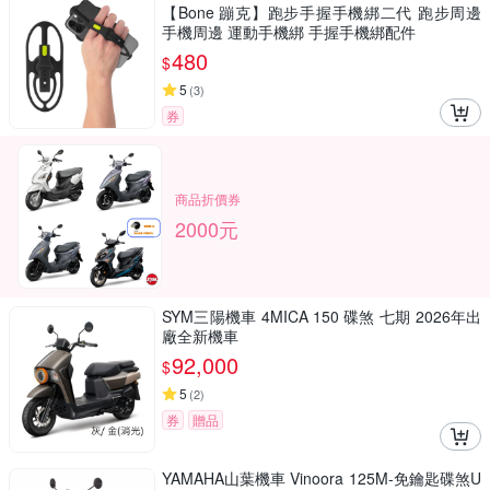
【Bone 蹦克】跑步手握手機綁二代 跑步周邊
手機周邊 運動手機綁 手握手機綁配件
480
$
5
(
3
)
券
商品折價券
2000元
SYM三陽機車 4MICA 150 碟煞 七期 2026年出
廠全新機車
92,000
$
5
(
2
)
券
贈品
YAMAHA山葉機車 Vinoora 125M-免鑰匙碟煞U