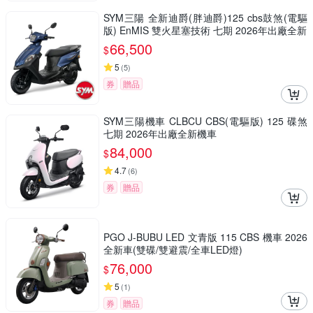
SYM三陽 全新迪爵(胖迪爵)125 cbs鼓煞(電驅
版) EnMIS 雙火星塞技術 七期 2026年出廠全新
66,500
$
5
(
5
)
券
贈品
SYM三陽機車 CLBCU CBS(電驅版) 125 碟煞
七期 2026年出廠全新機車
84,000
$
4.7
(
6
)
券
贈品
PGO J-BUBU LED 文青版 115 CBS 機車 2026
全新車(雙碟/雙避震/全車LED燈)
76,000
$
5
(
1
)
券
贈品