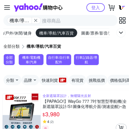
Yahoo購物中心
登入
機車/導航/
汽車百貨
動/戶外/休閒/健身
機車/導航/汽車百貨
圖書/票券/影音/文具
全部分類
機車/導航/汽車百貨
全部
機車/電動機
自行車/自行車
行車記錄器/導
分類
車/汽車
配件
航
分類
品牌
快速到貨
有現貨
挑戰低價
價格低到
全新遮陽罩設計，無懼陽光反射
【PAPAGO!】WayGo 777 7吋智慧型導航機(全
新遮陽罩設計/S1圖像化導航介面/測速提醒)~急
3,980
$
4
(
2
)
券