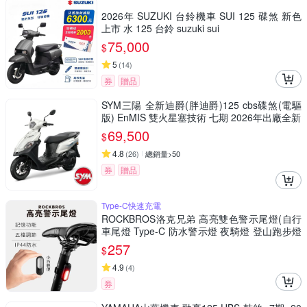
2026年 SUZUKI 台鈴機車 SUI 125 碟煞 新色
上市 水 125 台鈴 suzuki sui
75,000
$
5
(
14
)
券
贈品
SYM三陽 全新迪爵(胖迪爵)125 cbs碟煞(電驅
版) EnMIS 雙火星塞技術 七期 2026年出廠全新
69,500
$
4.8
(
26
)
總銷量>50
券
贈品
Type-C快速充電
ROCKBROS洛克兄弟 高亮雙色警示尾燈(自行
車尾燈 Type-C 防水警示燈 夜騎燈 登山跑步燈
紅藍閃爍安全燈)
257
$
4.9
(
4
)
券