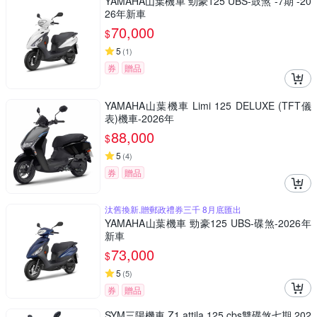
YAMAHA山葉機車 勁豪125 UBS-鼓煞 -7期 -20
26年新車
70,000
$
5
(
1
)
券
贈品
YAMAHA山葉機車 Limi 125 DELUXE (TFT儀
表)機車-2026年
88,000
$
5
(
4
)
券
贈品
汰舊換新,贈郵政禮券三千 8月底匯出
YAMAHA山葉機車 勁豪125 UBS-碟煞-2026年
新車
73,000
$
5
(
5
)
券
贈品
SYM三陽機車 Z1 attila 125 cbs雙碟煞七期 202