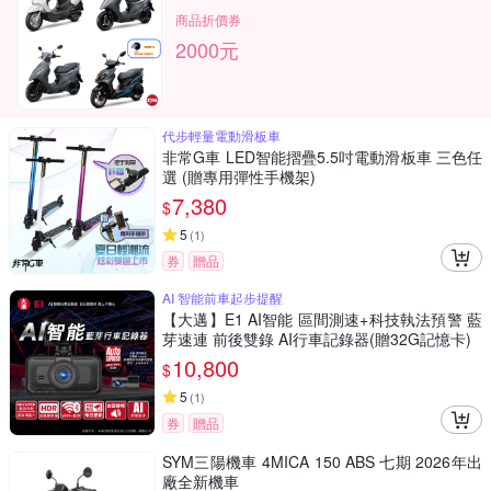
商品折價券
2000元
代步輕量電動滑板車
非常G車 LED智能摺疊5.5吋電動滑板車 三色任
選 (贈專用彈性手機架)
7,380
$
5
(
1
)
券
贈品
AI 智能前車起步提醒
【大邁】E1 AI智能 區間測速+科技執法預警 藍
芽速連 前後雙錄 AI行車記錄器(贈32G記憶卡)
10,800
$
5
(
1
)
券
贈品
SYM三陽機車 4MICA 150 ABS 七期 2026年出
廠全新機車