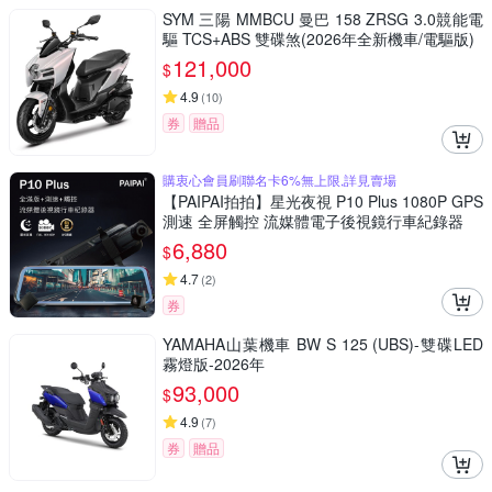
SYM 三陽 MMBCU 曼巴 158 ZRSG 3.0競能電
驅 TCS+ABS 雙碟煞(2026年全新機車/電驅版)
121,000
$
4.9
(
10
)
券
贈品
購衷心會員刷聯名卡6%無上限,詳見賣場
【PAIPAI拍拍】星光夜視 P10 Plus 1080P GPS
測速 全屏觸控 流媒體電子後視鏡行車紀錄器
6,880
$
4.7
(
2
)
券
YAMAHA山葉機車 BW S 125 (UBS)-雙碟LED
霧燈版-2026年
93,000
$
4.9
(
7
)
券
贈品