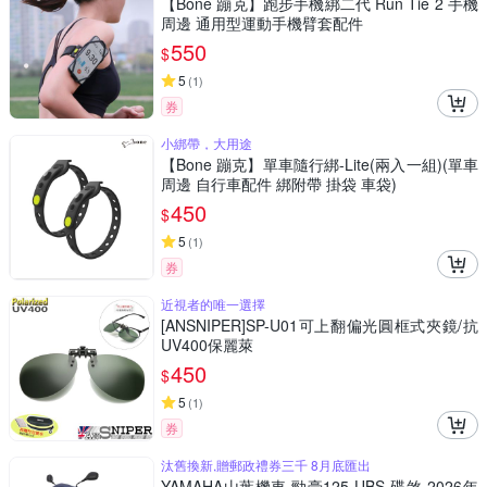
【Bone 蹦克】跑步手機綁二代 Run Tie 2 手機
周邊 通用型運動手機臂套配件
550
$
5
(
1
)
券
小綁帶，大用途
【Bone 蹦克】單車隨行綁-Lite(兩入一組)(單車
周邊 自行車配件 綁附帶 掛袋 車袋)
450
$
5
(
1
)
券
近視者的唯一選擇
[ANSNIPER]SP-U01可上翻偏光圓框式夾鏡/抗
UV400保麗萊
450
$
5
(
1
)
券
汰舊換新,贈郵政禮券三千 8月底匯出
YAMAHA山葉機車 勁豪125 UBS-碟煞-2026年