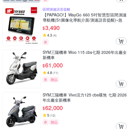
區間測速語音提醒
【PAPAGO!】WayGo 660 5吋智慧型區間測速
導航機(S1圖像化導航介面/測速語音提醒)~急
3,490
$
4.3
(
4
)
券
SYM三陽機車 Woo 115 cbs七期 2026年出廠全
新機車
61,000
$
4.8
(
11
)
券
贈品
SYM三陽機車 Vivo活力125 cbs碟煞 七期 2026
年出廠全新機車
62,000
$
5
(
12
)
券
贈品