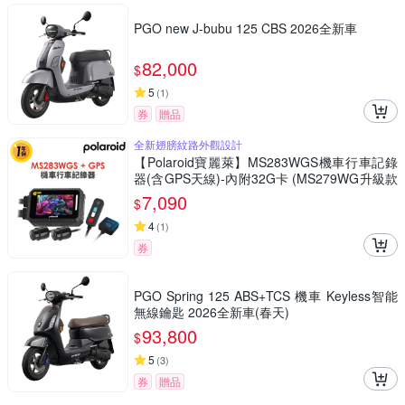
PGO new J-bubu 125 CBS 2026全新車
82,000
$
5
(
1
)
券
贈品
全新翅膀紋路外觀設計
【Polaroid寶麗萊】MS283WGS機車行車記錄
器(含GPS天線)-內附32G卡 (MS279WG升級款
新小蜂鷹)
7,090
$
4
(
1
)
券
PGO Spring 125 ABS+TCS 機車 Keyless智能
無線鑰匙 2026全新車(春天)
93,800
$
5
(
3
)
券
贈品