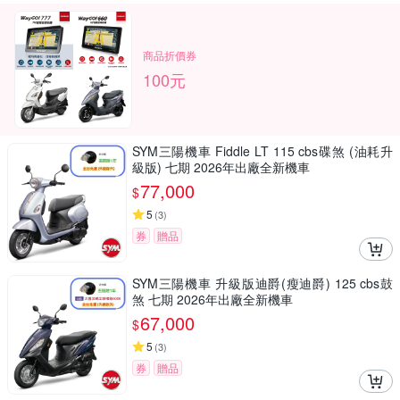
商品折價券
100元
SYM三陽機車 Fiddle LT 115 cbs碟煞 (油耗升
級版) 七期 2026年出廠全新機車
77,000
$
5
(
3
)
券
贈品
SYM三陽機車 升級版迪爵(瘦迪爵) 125 cbs鼓
煞 七期 2026年出廠全新機車
67,000
$
5
(
3
)
券
贈品