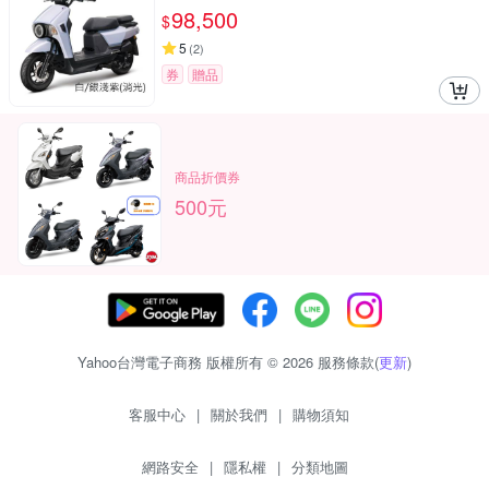
98,500
$
5
(
2
)
券
贈品
商品折價券
500元
Yahoo台灣電子商務 版權所有 © 2026 服務條款(
更新
)
客服中心
|
關於我們
|
購物須知
網路安全
|
隱私權
|
分類地圖