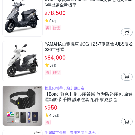
6年出廠全新機車
78,500
$
5
(
2
)
券
贈品
YAMAHA山葉機車 JOG 125-7期鼓煞-UBS版-2
026年樣式
64,000
$
5
(
1
)
券
贈品
輕量化攜帶，跑步更自在
【Bone 蹦克】跑步腰帶綁 旅遊防盜腰包 旅遊
運動腰帶 手機 識別證套 配件 收納腰包
950
$
4.5
(
2
)
券
手握環可伸縮，適用不同手掌大小