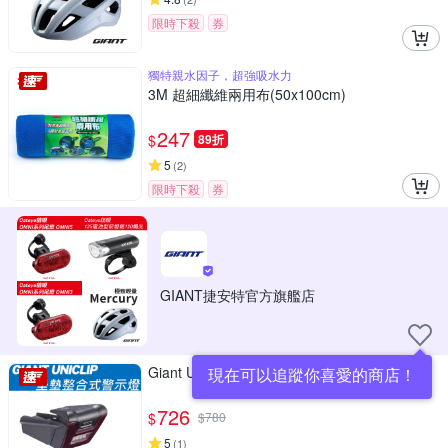
限時下殺
券
獨特親水因子，超強吸水力
3M 超細纖維兩用布(50x100cm)
247
$
89折
5
(
2
)
限時下殺
券
GIANT捷安特官方旗艦店
Giant Unicup 坐墊整合式警示燈
現在可以追蹤你喜愛的商店！
726
$
$
780
5
(
1
)