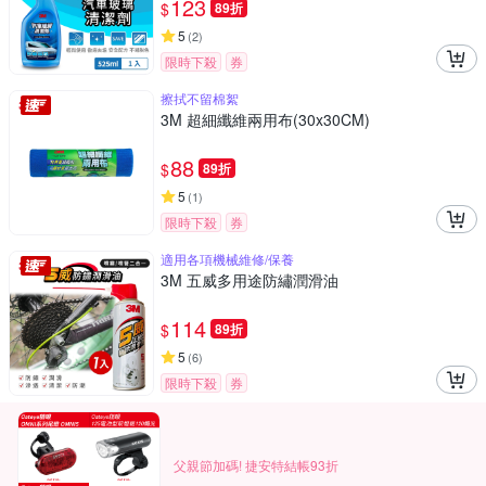
123
$
89折
5
(
2
)
限時下殺
券
擦拭不留棉絮
3M 超細纖維兩用布(30x30CM)
88
$
89折
5
(
1
)
限時下殺
券
適用各項機械維修/保養
3M 五威多用途防繡潤滑油
114
$
89折
5
(
6
)
限時下殺
券
父親節加碼! 捷安特結帳93折