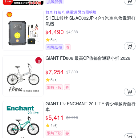
挑戰低價
救車 打氣 行動電源 緊急照明燈
SHELL殼牌 SL-AC002JP 4合1汽車急救電源打
氣機
4,490
$
$
4,988
5
(
5
)
挑戰低價
券
GIANT FD806 最高CP值都會通勤小折 2026
7,254
$
$
7,800
5
(
1
)
限時下殺
券
GIANT Liv ENCHANT 20 LITE 青少年越野自行
車
5,411
$
$
5,718
4
(
6
)
限時下殺
券