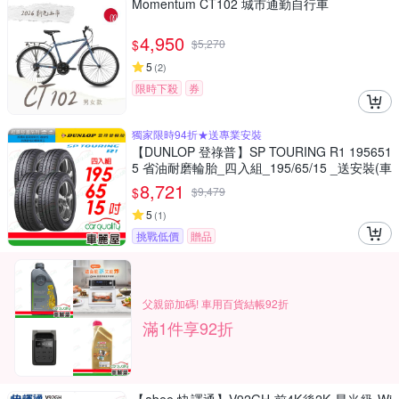
Momentum CT102 城市通勤自行車
4,950
$
$
5,270
5
(
2
)
限時下殺
券
獨家限時94折★送專業安裝
【DUNLOP 登祿普】SP TOURING R1 195651
5 省油耐磨輪胎_四入組_195/65/15 _送安裝(車
麗屋)
8,721
$
$
9,479
5
(
1
)
挑戰低價
贈品
父親節加碼! 車用百貨結帳92折
滿1件享92折