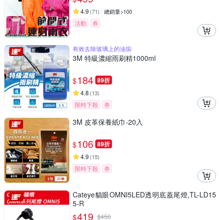
4.9
(
71
)
總銷量>100
活動
券
有效去除玻璃上的油垢
3M 特級濃縮雨刷精1000ml
184
$
89折
4.8
(
13
)
限時下殺
券
3M 皮革保養紙巾-20入
106
$
89折
4.9
(
15
)
限時下殺
券
Cateye貓眼OMNI5LED透明底蓋尾燈,TL-LD15
5-R
419
$
$
450