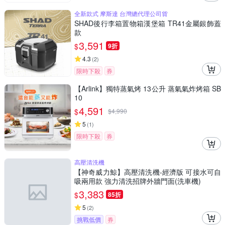
全新款式 摩斯達 台灣總代理公司貨
SHAD後行李箱置物箱漢堡箱 TR41金屬銀飾蓋
款
3,591
$
9折
4.3
(
2
)
限時下殺
券
【Arlink】獨特蒸氣烤 13公升 蒸氣氣炸烤箱 SB
10
4,591
$
$
4,990
5
(
1
)
限時下殺
券
高壓清洗機
【神奇威力鯨】高壓清洗機-經濟版 可接水可自
吸兩用款 強力清洗招牌外牆門面(洗車機)
3,383
$
85折
5
(
2
)
挑戰低價
券