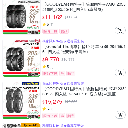
【GOODYEAR 固特異】輪胎固特異AMG-2055
516吋_205/55/16_四入組(車麗屋)
11,162
$
$
11,874
5
(
4
)
限時下殺
贈品
獨家限時94折★送專業安裝
【General Tire將軍】輪胎 將軍 GS6-205/55/1
6 _四入組 送安裝(車麗屋)
9,770
$
$
10,393
5
(
2
)
限時下殺
券
贈品
獨家限時94折★送專業安裝
【GOODYEAR 固特異】輪胎 固特異 EGP-235/
60/18_四入組_235/60/18_送安裝(車麗屋)
15,275
$
$
16,250
5
(
2
)
限時下殺
券
贈品
獨家限時94折★送專業安裝