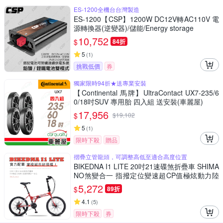
ES-1200全機台台灣製造
ES-1200【CSP】1200W DC12V轉AC110V 電
源轉換器(逆變器)/儲能/Energy storage
10,752
$
84折
5
(
1
)
挑戰低價
券
獨家限時94折★送專業安裝
【Continental 馬牌】UltraContact UX7-235/6
0/18吋SUV 專用胎 四入組 送安裝(車麗屋)
17,956
$
$
19,102
5
(
1
)
限時下殺
贈品
摺疊立管龍頭，可調整高低至適合高度位置
BIKEDNA I1 LITE 20吋21速碟煞折疊車 SHIMA
NO煞變合一 指撥定位變速超CP值極炫動力陸
地小鋼砲
5,272
$
89折
4.1
(
5
)
限時下殺
券