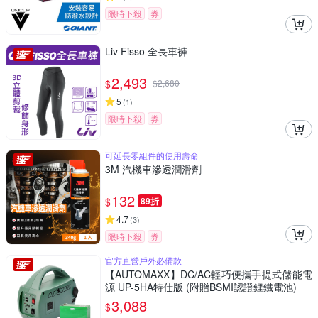
限時下殺
券
Liv Fisso 全長車褲
2,493
$
$
2,680
5
(
1
)
限時下殺
券
可延長零組件的使用壽命
3M 汽機車滲透潤滑劑
132
$
89折
4.7
(
3
)
限時下殺
券
官方直營戶外必備款
【AUTOMAXX】DC/AC輕巧便攜手提式儲能電
源 UP-5HA特仕版 (附贈BSMI認證鋰鐵電池)
3,088
$