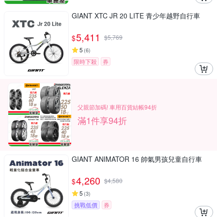
GIANT XTC JR 20 LITE 青少年越野自行車
5,411
$
$
5,769
5
(
6
)
限時下殺
券
父親節加碼! 車用百貨結帳94折
滿1件享94折
GIANT ANIMATOR 16 帥氣男孩兒童自行車
4,260
$
$
4,580
5
(
3
)
挑戰低價
券