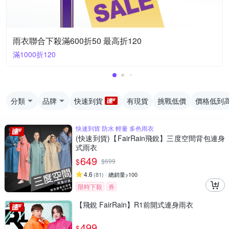
雨衣聯合下殺滿600折50 最高折120
滿1000折120
分類
品牌
快速到貨
有現貨
挑戰低價
價格低到
快速到貨 防水 輕量 多色雨衣
(快速到貨)【FairRain飛銳】三度空間背包連身
式雨衣
649
$
$
699
4.6
(
81
)
總銷量>100
限時下殺
券
【飛銳 FairRain】R1前開式連身雨衣
499
$