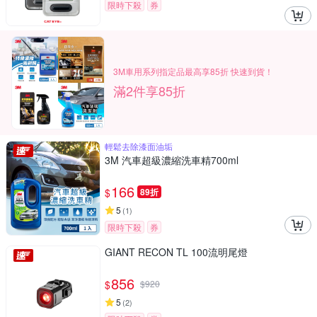
限時下殺
券
3M車用系列指定品最高享85折 快速到貨！
滿2件享85折
輕鬆去除漆面油垢
3M 汽車超級濃縮洗車精700ml
166
$
89折
5
(
1
)
限時下殺
券
GIANT RECON TL 100流明尾燈
856
$
$
920
5
(
2
)