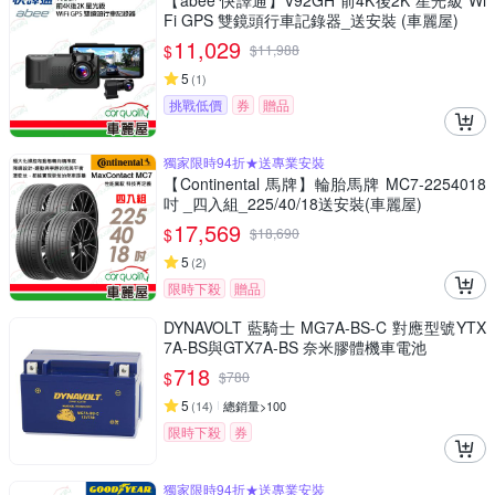
【abee 快譯通】V92GH 前4K後2K 星光級 Wi
Fi GPS 雙鏡頭行車記錄器_送安裝 (車麗屋)
11,029
$
$
11,988
5
(
1
)
挑戰低價
券
贈品
獨家限時94折★送專業安裝
【Continental 馬牌】輪胎馬牌 MC7-2254018
吋 _四入組_225/40/18送安裝(車麗屋)
17,569
$
$
18,690
5
(
2
)
限時下殺
贈品
DYNAVOLT 藍騎士 MG7A-BS-C 對應型號YTX
7A-BS與GTX7A-BS 奈米膠體機車電池
718
$
$
780
5
(
14
)
總銷量>100
限時下殺
券
獨家限時94折★送專業安裝