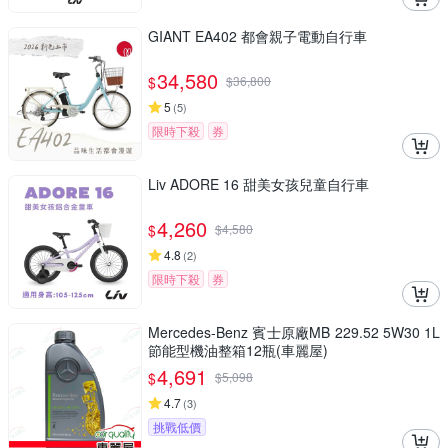
GIANT EA402 都會親子電動自行車
34,580
$
$
36,800
5
(
5
)
限時下殺
券
Liv ADORE 16 甜美女孩兒童自行車
4,260
$
$
4,580
4.8
(
2
)
限時下殺
券
Mercedes-Benz 賓士原廠MB 229.52 5W30 1L
節能型機油整箱12瓶(車麗屋)
4,691
$
$
5,098
4.7
(
3
)
挑戰低價