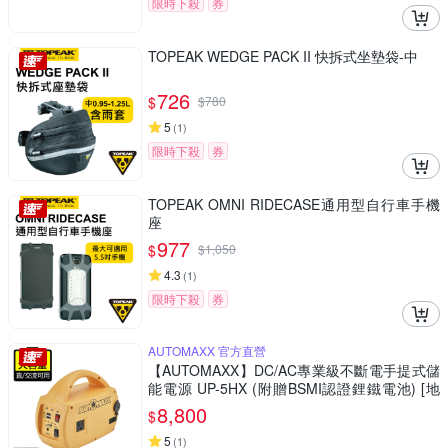
限時下殺
券
TOPEAK WEDGE PACK II 快拆式坐墊袋-中
726
$
$
780
5
(
1
)
限時下殺
券
TOPEAK OMNI RIDECASE通用型自行車手機
座
977
$
$
1,050
4.3
(
1
)
限時下殺
券
AUTOMAXX 官方直營
【AUTOMAXX】DC/AC專業級不斷電手提式儲
能電源 UP-5HX (附贈BSMI認證鋰鐵電池) [地
震/防災/停電/救急]
8,800
$
5
(
1
)