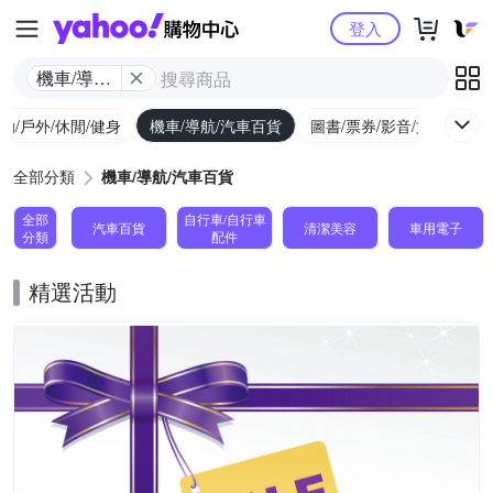
Yahoo購物中心
登入
機車/導航/
汽車百貨
動/戶外/休閒/健身
機車/導航/汽車百貨
圖書/票券/影音/文具
全部分類
機車/導航/汽車百貨
全部
自行車/自行車
汽車百貨
清潔美容
車用電子
分類
配件
精選活動