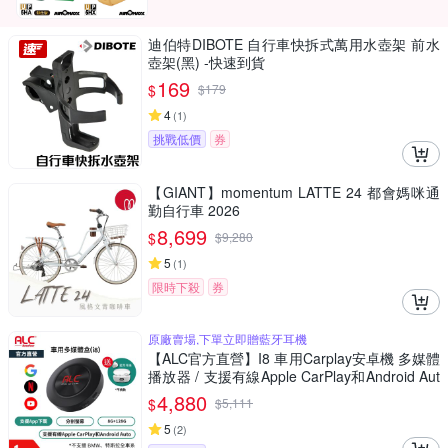
迪伯特DIBOTE 自行車快拆式萬用水壺架 前水
壺架(黑) -快速到貨
169
$
$
179
4
(
1
)
挑戰低價
券
【GIANT】momentum LATTE 24 都會媽咪通
勤自行車 2026
8,699
$
$
9,280
5
(
1
)
限時下殺
券
原廠賣場,下單立即贈藍牙耳機
【ALC官方直營】I8 車用Carplay安卓機 多媒體
播放器 / 支援有線Apple CarPlay和Android Aut
o (八核心+128GB) (贈藍牙耳機)
4,880
$
$
5,111
5
(
2
)