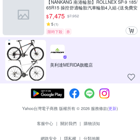
【NANKANG 南港輪胎】ROLLNEX SP-9 185/
65R15 操控舒適輪胎汽車輪胎4入組-(送免費安
裝)
7,475
$
$
7,952
5
(
1
)
限時下殺
券
美利達MERIDA旗艦店
Yahoo台灣電子商務 版權所有 © 2026 服務條款(
更新
)
客服中心
|
關於我們
|
購物須知
網路安全
|
隱私權
|
分類地圖