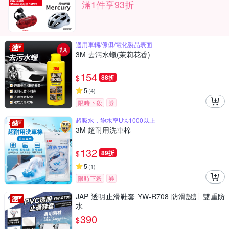
滿1件享93折
適用車輛/傢俱/電化製品表面
3M 去污水蠟(茉莉花香)
154
$
88折
5
(
4
)
限時下殺
券
超吸水，飽水率U%1000以上
3M 超耐用洗車棉
132
$
89折
5
(
1
)
限時下殺
券
JAP 透明止滑鞋套 YW-R708 防滑設計 雙重防
水
390
$