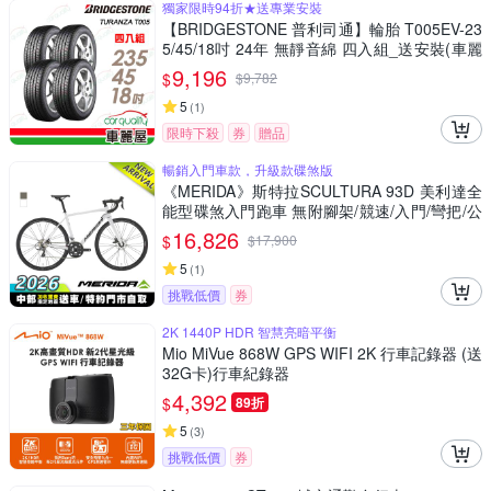
獨家限時94折★送專業安裝
【BRIDGESTONE 普利司通】輪胎 T005EV-23
5/45/18吋 24年 無靜音綿 四入組_送安裝(車麗
屋)
9,196
$
$
9,782
5
(
1
)
限時下殺
券
贈品
暢銷入門車款，升級款碟煞版
《MERIDA》斯特拉SCULTURA 93D 美利達全
能型碟煞入門跑車 無附腳架/競速/入門/彎把/公
路車/自行車/單車
16,826
$
$
17,900
5
(
1
)
挑戰低價
券
2K 1440P HDR 智慧亮暗平衡
Mio MiVue 868W GPS WIFI 2K 行車記錄器 (送
32G卡)行車紀錄器
4,392
$
89折
5
(
3
)
挑戰低價
券