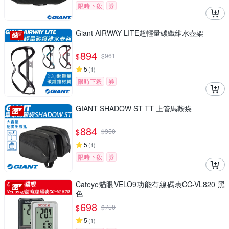
限時下殺
券
Giant AIRWAY LITE超輕量碳纖維水壺架
894
$
$
961
5
(
1
)
限時下殺
券
GIANT SHADOW ST TT 上管馬鞍袋
884
$
$
950
5
(
1
)
限時下殺
券
Cateye貓眼VELO9功能有線碼表CC-VL820 黑
色
698
$
$
750
5
(
1
)