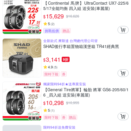
【Continental 馬牌】UltraContact UX7-225/6
5/17全能均衡 四入組 送安裝(車麗屋)
15,629
$
$
16,626
5
(
2
)
挑戰低價
贈品
全新款式 摩斯達 台灣總代理公司貨
SHAD後行李箱置物箱漢堡箱 TR41經典黑
3,141
$
9折
4.9
(
5
)
限時下殺
券
獨家限時94折★送專業安裝
【General Tire將軍】輪胎 將軍 GS6-205/60/1
6 _四入組 送安裝(車麗屋)
10,298
$
$
10,955
5
(
1
)
限時下殺
券
贈品
限時94折送免費安裝