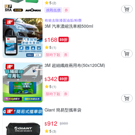
5
(
2
)
挑戰低價
券
有效去除漆面油垢/粉塵
3M 汽車濃縮洗車精500ml
168
$
89折
5
(
1
)
限時下殺
券
3M 超細纖維兩用布(50x120CM)
342
$
89折
5
(
1
)
限時下殺
券
Giant 簡易型攜車袋
912
$
$
980
5
(
3
)