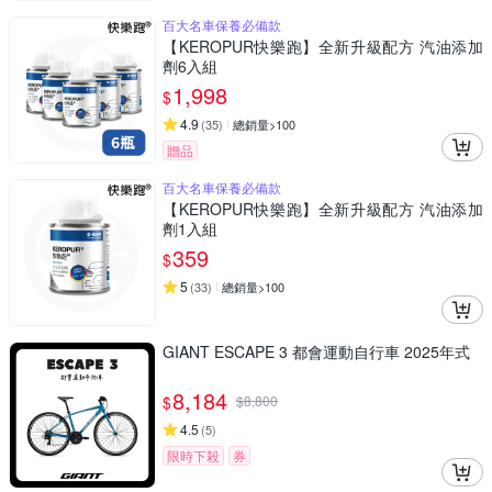
百大名車保養必備款
【KEROPUR快樂跑】全新升級配方 汽油添加
劑6入組
1,998
$
4.9
(
35
)
總銷量>100
贈品
百大名車保養必備款
【KEROPUR快樂跑】全新升級配方 汽油添加
劑1入組
359
$
5
(
33
)
總銷量>100
GIANT ESCAPE 3 都會運動自行車 2025年式
8,184
$
$
8,800
4.5
(
5
)
限時下殺
券