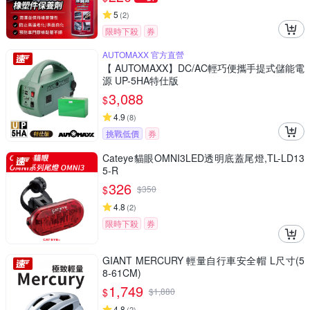
5
(
2
)
限時下殺
券
AUTOMAXX 官方直營
【 AUTOMAXX】DC/AC輕巧便攜手提式儲能電
源 UP-5HA特仕版
3,088
$
4.9
(
8
)
挑戰低價
券
Cateye貓眼OMNI3LED透明底蓋尾燈,TL-LD13
5-R
326
$
$
350
4.8
(
2
)
限時下殺
券
GIANT MERCURY 輕量自行車安全帽 L尺寸(5
8-61CM)
1,749
$
$
1,880
4.8
(
2
)