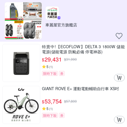
車麗屋官方旗艦店
特賣中!【ECOFLOW】DELTA 3 1800W 儲能
電源(儲能電源 防颱必備 停電神器)
29,431
$
$
31,990
5
(
1
)
限時下殺
券
GIANT ROVE E+ 運動電動輔助自行車 XS吋
53,754
$
$
57,800
5
(
1
)
限時下殺
券