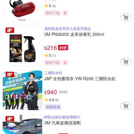
5
(
3
)
限時下殺
券
適用真皮皮革與人造皮革製品
3M PN36202 皮革保養乳 300ml
216
$
89折
5
(
1
)
限時下殺
券
三層防水款
JAP 全包覆雨衣 YW-R208 三層防水款
940
$
$
990
4.9
(
4
)
挑戰低價
輕鬆去除外窗玻璃髒污
3M 汽車玻璃清潔劑