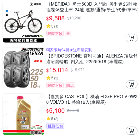
《MERIDA》勇士500D 入門款 美利達26吋輪
徑碟煞登山車 24速 運動/通勤/學生/代步/單車/
自行車
9,588
$
$
10,200
5
(
1
)
限時下殺
券
獨家限時94折★送專業安裝
【BRIDGESTONE 普利司通】ALENZA 頂級舒
適耐磨輪胎_四入組_225/50/18 (車麗屋)
15,014
$
$
15,972
5
(
2
)
限時下殺
贈品
【嘉實多 CASTROL】機油 EDGE PRO V 0W2
0 VOLVO 1L 整箱12入(車麗屋)
5,100
$
$
5,543
5
(
2
)
挑戰低價