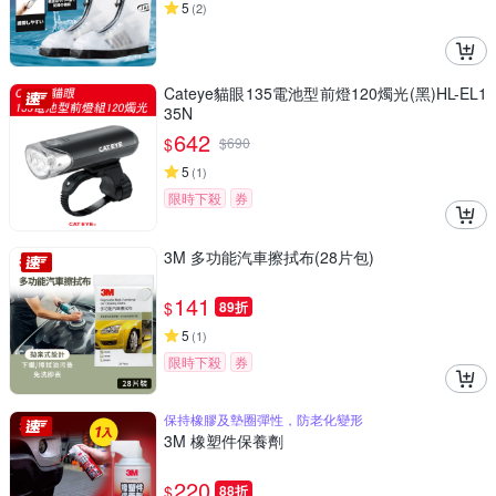
5
(
2
)
Cateye貓眼135電池型前燈120燭光(黑)HL-EL1
35N
642
$
$
690
5
(
1
)
限時下殺
券
3M 多功能汽車擦拭布(28片包)
141
$
89折
5
(
1
)
限時下殺
券
保持橡膠及墊圈彈性，防老化變形
3M 橡塑件保養劑
220
$
88折