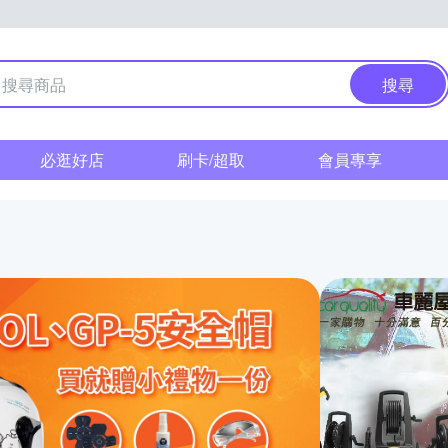
搜尋
必逛好店
刷卡/超取
會員專享