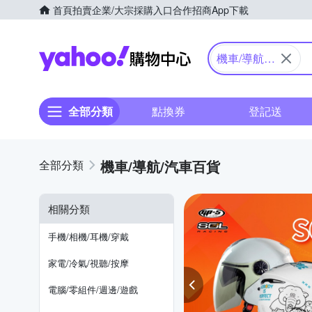
首頁
拍賣
企業/大宗採購入口
合作招商
App下載
Yahoo購物中心
機車/導航/
汽車百貨
全部分類
點換券
登記送
機車/導航/汽車百貨
相關分類
手機/相機/耳機/穿戴
家電/冷氣/視聽/按摩
電腦/零組件/週邊/遊戲