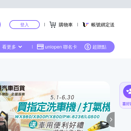
購物車
帳號綁定送
登入
看更多
uniopen 聯名卡
超贈點