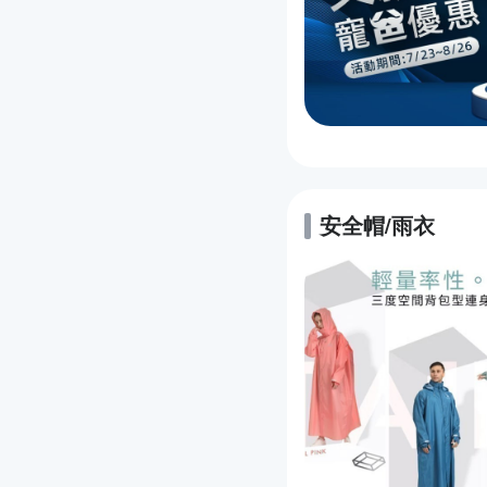
安全帽/雨衣
的優