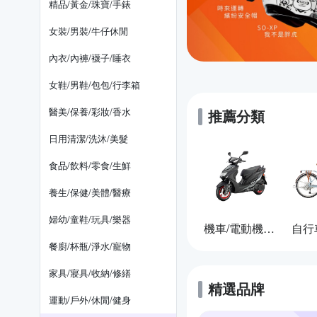
精品/黃金/珠寶/手錶
女裝/男裝/牛仔休閒
內衣/內褲/襪子/睡衣
女鞋/男鞋/包包/行李箱
醫美/保養/彩妝/香水
推薦分類
日用清潔/洗沐/美髮
食品/飲料/零食/生鮮
養生/保健/美體/醫療
婦幼/童鞋/玩具/樂器
機車/電動機車/汽車
餐廚/杯瓶/淨水/寵物
家具/寢具/收納/修繕
精選品牌
運動/戶外/休閒/健身