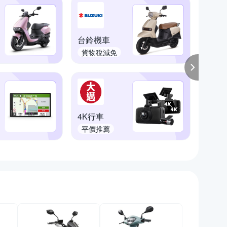
台鈴機車
最齊
貨物稅減免
配件
4K行車
德國
平價推薦
安全