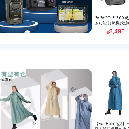
PAPAGO! SP-60 
多功能 打氣機(救
動/快速打氣/應急照
3,490
$
惠推薦活動
【FairRain飛銳】
空間背包連身式雨