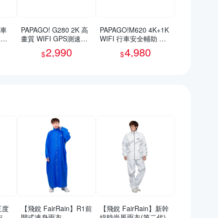
救車
PAPAGO! G280 2K 高
PAPAGO!M620 4K+1K
急啟
畫質 WIFI GPS測速提
WIFI 行車安全輔助 電
明)
醒 行車紀錄器
子後視鏡 行車紀錄器
2,990
4,980
$
$
(測速照相/盲區偵測/行
車記錄器)~急
三度
【飛銳 FairRain】R1前
【飛銳 FairRain】新幹
衣
開式連身雨衣
線時尚風雨衣(第二代)