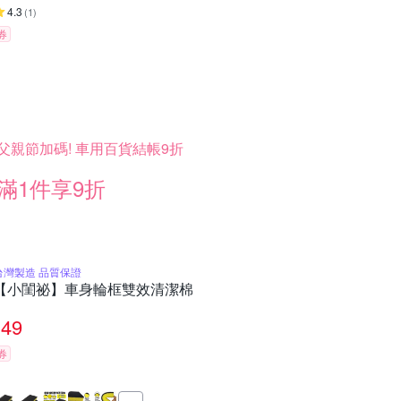
4.3
(
1
)
券
父親節加碼! 車用百貨結帳9折
滿1件享9折
台灣製造 品質保證
【小閨祕】車身輪框雙效清潔棉
49
券