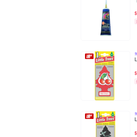
$
$
$