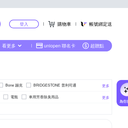
購物車
帳號綁定送
登入
看更多
uniopen 聯名卡
超贈點
Bone 蹦克
BRIDGESTONE 普利司通
更多
P 登路普
FALKEN 飛隼
EVO
FLYone
電瓶
車用芳香除臭用品
更多
DA 美利達
Michelin 米其林
MIO
裝配件
雙輪平衡車
自行車週邊
偵測錄影
固定座/沙包座
收折式
照相
桌上型立架
速克達
GPS軌跡記錄
兒童安全帽
10吋
防盜鎖
11吋
Free Size
EU40
更多
更多
更多
更多
飛利浦
PAPAGO!
PEARL iZUMi
清潔劑
踏墊
車用防災警示用品
醒
21吋以上
22吋
24吋
26吋
O
Soft99
SOL
SONAX
匙圈
置物籃 / 車前袋
車內排熱用品