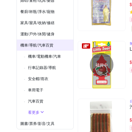
婦幼/童鞋/玩具/樂器
$
餐廚/杯瓶/淨水/寵物
家具/寢具/收納/修繕
運動/戶外/休閒/健身
機車/導航/汽車百貨
機車/電動機車/汽車
$
補貨中
行車記錄器/導航
安全帽/雨衣
車用電子
汽車百貨
看更多
$
圖書/票券/影音/文具