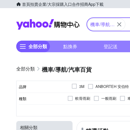
首頁
拍賣
企業/大宗採購入口
合作招商
App下載
Yahoo購物中心
機車/導航/
汽車百貨
全部分類
點換券
登記送
機車/導航/汽車百貨
ANBORTEH 安伯特
3M
品牌
BUFF
Carall
CAR
軟骨雨刷
一般雨刷
種類
品牌名稱
GIANT 捷安特
GOODY
擦拭巾/吸水巾
汽車機油
G-sensor碰撞感測器
固定式
手機支架
多角度調整
太陽眼鏡 / 墨鏡
XXS
45
55
XS
40
S
Wi-Fi
60
M
尺寸
顏色
特殊功能
功能
類型
扁平比
NANKANG 南港輪胎
N
防曬用品
撥水劑
頭
12吋
WDR寬動態
椅背夾
平板支架
13吋
升降式
抗藍光眼鏡
EV值可調
14吋
Philo 飛樂
peripower
相關分類
擴充座 / 支架
遮陽板
28吋
Youth M
Youth