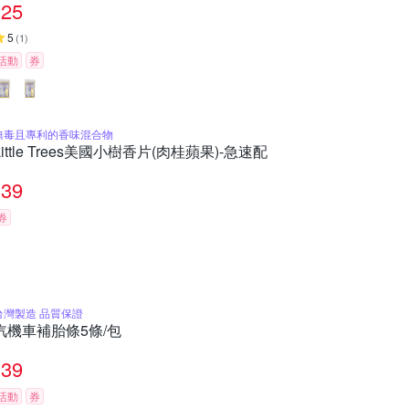
25
5
(
1
)
活動
券
無毒且專利的香味混合物
Little Trees美國小樹香片(肉桂蘋果)-急速配
39
券
台灣製造 品質保證
汽機車補胎條5條/包
39
活動
券