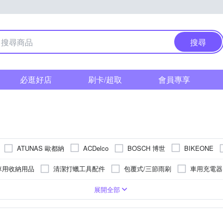
搜尋
必逛好店
刷卡/超取
會員專享
ATUNAS 歐都納
BOSCH 博世
ACDelco
BIKEONE
Continental 馬牌
DIBOTE 迪伯特
DUNLO
BUFF
CSP
車用收納用品
清潔打蠟工具配件
包覆式/三節雨刷
車用充電器
EAR 固特異
MERI
INFINI
Jinpei
KINYO
KPLUS
清潔劑
車用工具組
騎士手套
前燈
美容蠟
改
可夾式
行車導航支架
麥克風
磁吸式
SONY感光元件
旋轉式
3/4罩安全帽/復古式安全帽
防滑設計
測速照相提示
吸盤式
全罩式安全帽
停車監控/移動
充電立架
50
L
35
XL
65
XXL
30
3L
70
2XL
3XL
4XL
5XL
展開全部
Osram 歐司朗
OMAX 鐵馬行
PHILIPS 
WB
OMyCar
枕
鍍膜
車用椅墊
水壺/水瓶
坐墊
尾燈
玻璃
可樂帽
15吋
防水
16吋
導航
止滑墊
17吋
前車碰撞預警
18吋
車道偏離預警
19吋
20吋
疲勞駕駛提
21吋
Polaroid 寶麗萊
PIAA
ProStaff
SOFT 99
SHIMAN
腰墊
遮陽簾
機車收納用品
緊急啟動電源
鑰匙皮套/鑰
其他
 S
Free size
Youth L