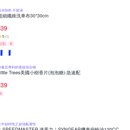
吸水快乾 不留漬
超細纖維洗車布30*30cm
39
5
(
1
)
活動
券
無毒且專利的香味混合物
Little Trees美國小樹香片(泡泡糖)-急速配
39
券
非牛頓特性之超強黏著性
｜SPEEDMASTER 速馬力｜SYNGEAR機車齒輪油120CC