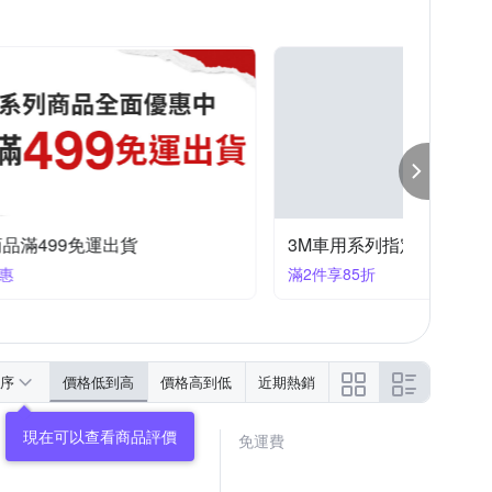
米蘭精品
其他品牌
第六元素
華泰
劑
皮革儀表板清潔劑
LED燈泡
3M車用系列指定品最高享85折 快速到貨！
父親節加碼! 車用百貨結帳92折
SONA
滿1件享92折
滿1件享
序
價格低到高
價格高到低
近期熱銷
免運費