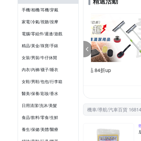
精選活動
SP CONNECT
SUNS
車用掛鉤
去刮痕修復補漆
手機/相機/耳機/穿戴
金德恩
鐵甲武士
上管馬鞍包
防刮保護膜
家電/冷氣/視聽/按摩
電腦/零組件/週邊/遊戲
精品/黃金/珠寶/手錶
女裝/男裝/牛仔休閒
節加碼! 車用百貨結帳9折
內衣/內褲/襪子/睡衣
3M系列商品滿499
件享9折
滿499大優惠
女鞋/男鞋/包包/行李箱
醫美/保養/彩妝/香水
日用清潔/洗沐/美髮
機車/導航/汽車百貨 1681
食品/飲料/零食/生鮮
養生/保健/美體/醫療