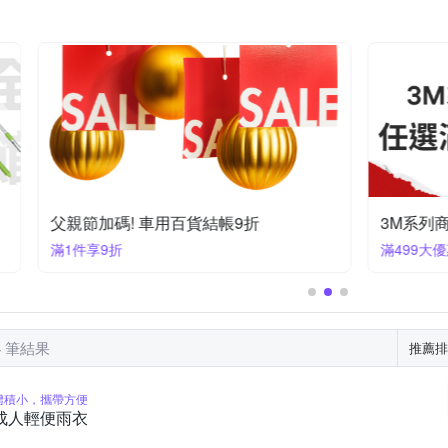
Turtle Wax 龜牌
TECHONE
TOPEAK
WIDE VIEW
多孔電源擴充插座
洗車精
防盜車鎖
輪胎鋁圈清潔保養
領先者
黑珍珠
車的背包
防潑水風雨衣
水壺架
免運出貨
滿2件享85折
4 筆結果
推薦排
體積小，攜帶方便
成人輕便雨衣