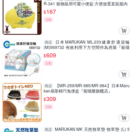
R-341 寵物鼠用可愛小便盆‧方便放置直鼠籠內
167
$
活動
日本MARUKAN ML-233健康舒適滾輪
商店
(M)569732 有效利用下方空間作為房屋『寵喵
樂旗艦店』
609
$
活動
【MR-259/MR-985/MR-984】日本Maru
商店
kan扇形精巧兔便盆『寵喵樂旗艦店』
309
$
活動
MARUKAN MK 天然牧草墊 牧草墊 (L) 5
商店