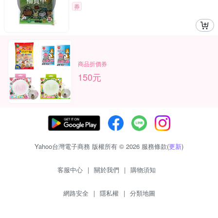
補貨中
券
商品折價券
150元
Yahoo台灣電子商務 版權所有 © 2026 服務條款(
更新
)
客服中心
|
關於我們
|
購物須知
網路安全
|
隱私權
|
分類地圖