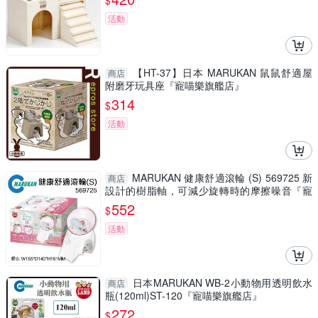
$
活動
【HT-37】日本 MARUKAN 鼠鼠舒適屋
商店
附磨牙玩具座『寵喵樂旗艦店』
314
$
活動
MARUKAN 健康舒適滾輪 (S) 569725 新
商店
設計的樹脂軸，可減少旋轉時的摩擦噪音『寵
喵樂旗艦店』
552
$
活動
日本MARUKAN WB-2小動物用透明飲水
商店
瓶(120ml)ST-120『寵喵樂旗艦店』
272
$