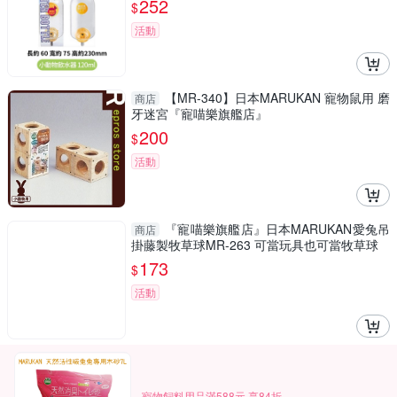
252
$
活動
【MR-340】日本MARUKAN 寵物鼠用 磨
商店
牙迷宮『寵喵樂旗艦店』
200
$
活動
『寵喵樂旗艦店』日本MARUKAN愛兔吊
商店
掛藤製牧草球MR-263 可當玩具也可當牧草球
173
$
活動
寵物飼料用品滿588元 享84折