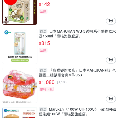
142
$
活動
日本MARUKAN WB-5透明系小動物飲水
商店
器150ml『寵喵樂旗艦店』
315
$
活動
『寵喵樂旗艦店』日本MARUKAN粉紅色
商店
團團二樓鼠籠套房MR-953
1,080
$
$
1,136
限時下殺
Marukan《100W CH-100C》 保溫陶磁
商店
燈泡組100W『寵喵樂旗艦店』