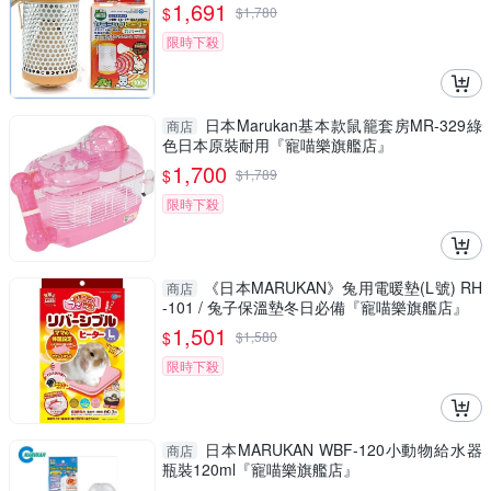
1,691
$
$
1,780
限時下殺
日本Marukan基本款鼠籠套房MR-329綠
商店
色日本原裝耐用『寵喵樂旗艦店』
1,700
$
$
1,789
限時下殺
《日本MARUKAN》兔用電暖墊(L號) RH
商店
-101 / 兔子保溫墊冬日必備『寵喵樂旗艦店』
1,501
$
$
1,580
限時下殺
日本MARUKAN WBF-120小動物給水器
商店
瓶裝120ml『寵喵樂旗艦店』