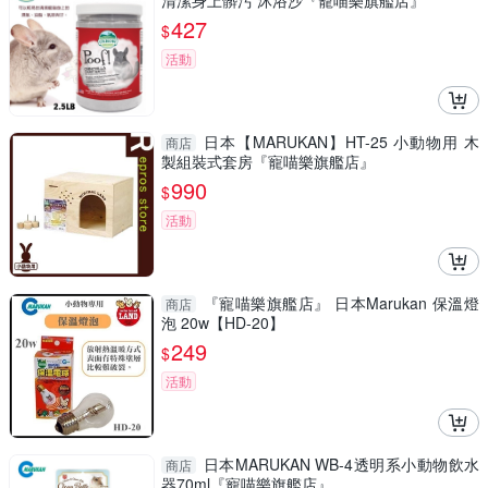
清潔身上髒污 沐浴沙『寵喵樂旗艦店』
427
$
活動
日本【MARUKAN】HT-25 小動物用 木
商店
製組裝式套房『寵喵樂旗艦店』
990
$
活動
『寵喵樂旗艦店』 日本Marukan 保溫燈
商店
泡 20w【HD-20】
249
$
活動
日本MARUKAN WB-4透明系小動物飲水
商店
器70ml『寵喵樂旗艦店』