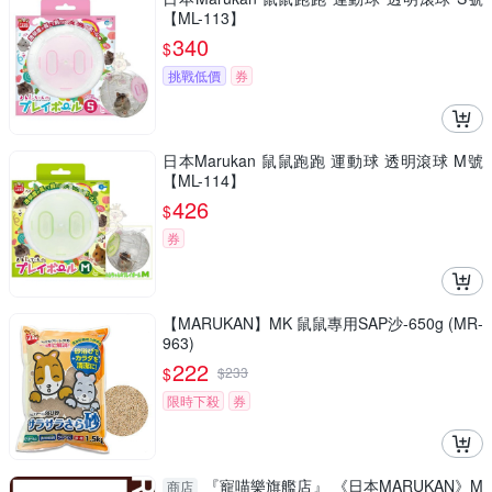
【ML-113】
340
$
挑戰低價
券
日本Marukan 鼠鼠跑跑 運動球 透明滾球 M號
【ML-114】
426
$
券
【MARUKAN】MK 鼠鼠專用SAP沙-650g (MR-
963)
222
$
$
233
限時下殺
券
『寵喵樂旗艦店』 《日本MARUKAN》M
商店