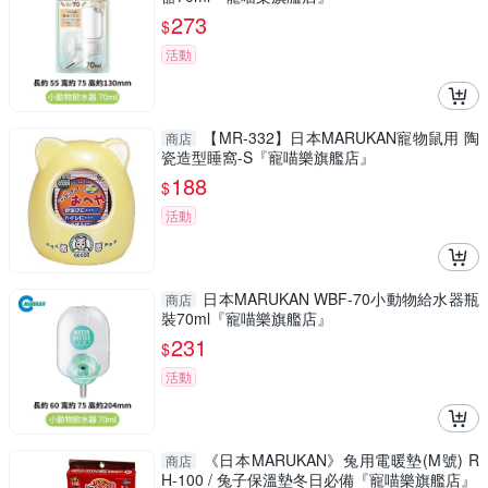
273
$
活動
【MR-332】日本MARUKAN寵物鼠用 陶
商店
瓷造型睡窩-S『寵喵樂旗艦店』
188
$
活動
日本MARUKAN WBF-70小動物給水器瓶
商店
裝70ml『寵喵樂旗艦店』
231
$
活動
《日本MARUKAN》兔用電暖墊(M號) R
商店
H-100 / 兔子保溫墊冬日必備『寵喵樂旗艦店』