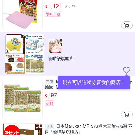
1,121
$
$
1,180
限時下殺
寵喵樂旗艦店
MARUKAN MK 天然牧草墊 牧草墊 牧草
現在可以追蹤你喜愛的商店！
商店
編織 (M) 569206『寵喵樂旗艦店』
197
$
活動
日本Marukan MR-373桐木三角波板咬不
商店
停『寵喵樂旗艦店』