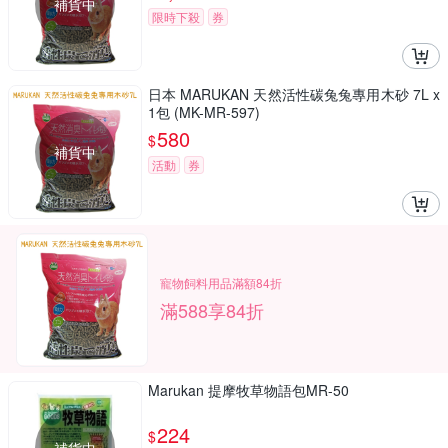
補貨中
限時下殺
券
日本 MARUKAN 天然活性碳兔兔專用木砂 7L x
1包 (MK-MR-597)
580
$
補貨中
活動
券
寵物飼料用品滿額84折
滿588享84折
Marukan 提摩牧草物語包MR-50
224
$