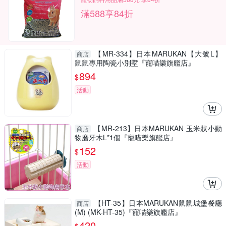
滿588享84折
【MR-334】日本MARUKAN【大號L】
商店
鼠鼠專用陶瓷小別墅『寵喵樂旗艦店』
894
$
活動
【MR-213】日本MARUKAN 玉米狀小動
商店
物磨牙木L*1個『寵喵樂旗艦店』
152
$
活動
【HT-35】日本MARUKAN鼠鼠城堡餐廳
商店
(M) (MK-HT-35)『寵喵樂旗艦店』
420