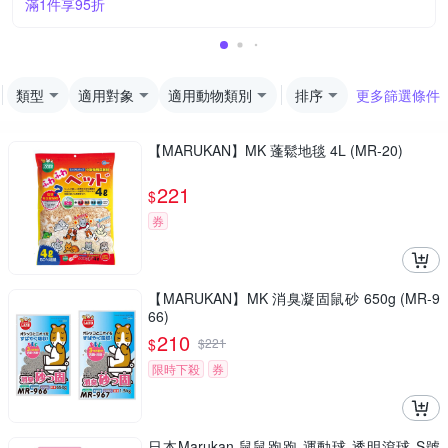
滿1件享95折
類型
適用對象
適用動物類別
排序
更多篩選條件
【MARUKAN】MK 蓬鬆地毯 4L (MR-20)
221
$
券
【MARUKAN】MK 消臭凝固鼠砂 650g (MR-9
66)
210
$
$
221
限時下殺
券
日本Marukan 鼠鼠跑跑 運動球 透明滾球 S號