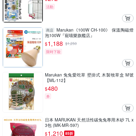
活動
Marukan《100W CH-100》 保溫陶磁燈
商店
泡100W『寵喵樂旗艦店』
1,188
$
$
1,250
限時下殺
Marukan 兔兔愛吃草 壁掛式 木製牧草盒 M號
【ML-112】
480
$
補貨中
券
日本 MARUKAN 天然活性碳兔兔專用木砂 7L x
3包 (MK-MR-597)
1,210
$
85折