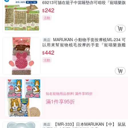
69213可舖在籠子中當睡墊亦可啃咬『寵喵樂旗
艦店』
242
$
活動
MARUKAN 小動物手套按摩梳ML-234 可
商店
以用來幫寵物梳毛按摩的手套『寵喵樂旗艦
店』
442
$
活動
知名寵物用品/飼料 滿件享95折
滿1件享95折
【MR-333】日本MARUKAN【中】 鼠鼠
商店