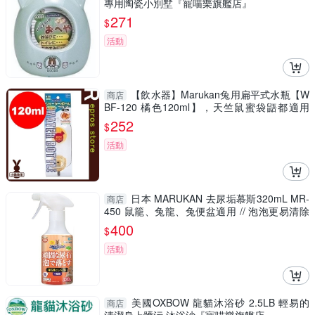
專用陶瓷小別墅『寵喵樂旗艦店』
271
$
活動
【飲水器】Marukan兔用扁平式水瓶【W
商店
BF-120 橘色120ml】，天竺鼠蜜袋鼯都適用
『寵喵樂旗艦店』
252
$
活動
日本 MARUKAN 去尿垢慕斯320mL MR-
商店
450 鼠籠、兔龍、兔便盆適用 // 泡泡更易清除
『寵喵樂旗艦店』
400
$
活動
美國OXBOW 龍貓沐浴砂 2.5LB 輕易的
商店