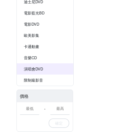
迪士尼DVD
電影藍光BD
電影DVD
歐美影集
卡通動畫
音樂CD
演唱會DVD
限制級影音
價格
-
確定