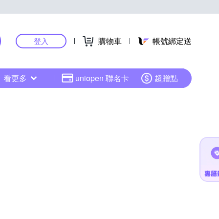
購物車
帳號綁定送
登入
看更多
uniopen 聯名卡
超贈點