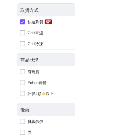
取貨方式
快速到貨
7-11常溫
7-11冷凍
商品狀況
有現貨
Yahoo自營
評價4顆
以上
優惠
挑戰低價
券