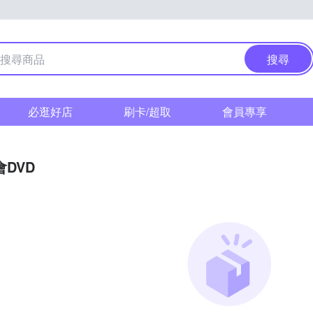
搜尋
必逛好店
刷卡/超取
會員專享
DVD