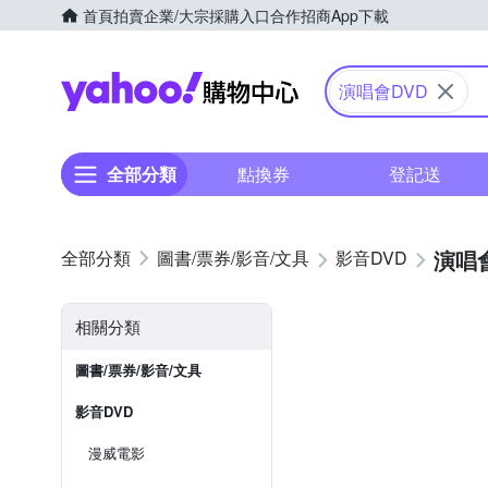
首頁
拍賣
企業/大宗採購入口
合作招商
App下載
Yahoo購物中心
演唱會DVD
全部分類
點換券
登記送
演唱會
圖書/票券/影音/文具
影音DVD
相關分類
圖書/票券/影音/文具
影音DVD
漫威電影