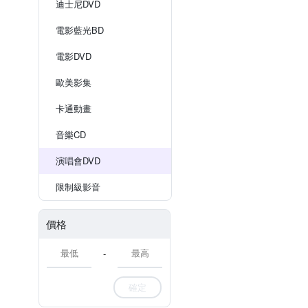
迪士尼DVD
電影藍光BD
電影DVD
歐美影集
卡通動畫
音樂CD
演唱會DVD
限制級影音
價格
-
確定