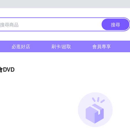
搜尋
必逛好店
刷卡/超取
會員專享
DVD