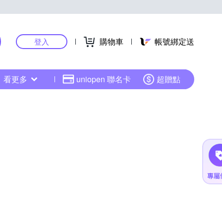
購物車
帳號綁定送
登入
看更多
uniopen 聯名卡
超贈點