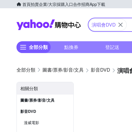
首頁
拍賣
企業/大宗採購入口
合作招商
App下載
Yahoo購物中心
演唱會DVD
全部分類
點換券
登記送
演唱會
圖書/票券/影音/文具
影音DVD
相關分類
圖書/票券/影音/文具
影音DVD
漫威電影