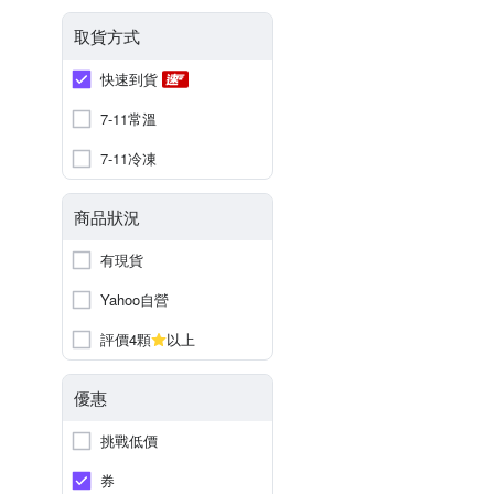
取貨方式
快速到貨
7-11常溫
7-11冷凍
商品狀況
有現貨
Yahoo自營
評價4顆
以上
優惠
挑戰低價
券