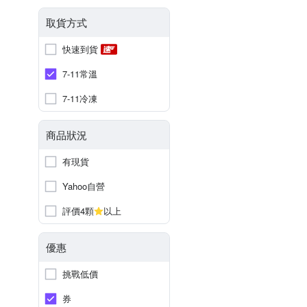
取貨方式
快速到貨
7-11常溫
7-11冷凍
商品狀況
有現貨
Yahoo自營
評價4顆
以上
優惠
挑戰低價
券