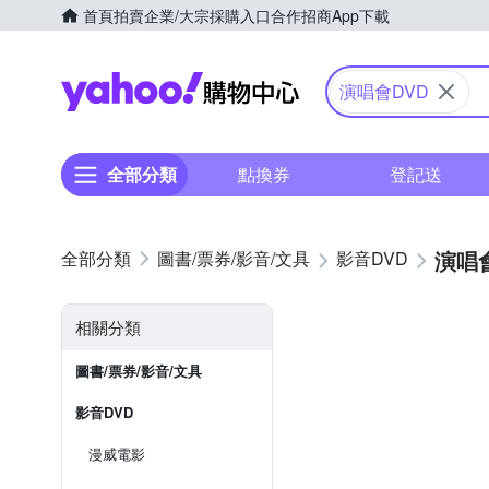
首頁
拍賣
企業/大宗採購入口
合作招商
App下載
Yahoo購物中心
演唱會DVD
全部分類
點換券
登記送
演唱會
圖書/票券/影音/文具
影音DVD
相關分類
圖書/票券/影音/文具
影音DVD
漫威電影