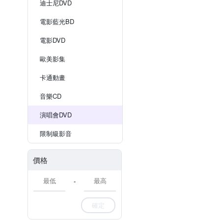
迪士尼DVD
電影藍光BD
電影DVD
歐美影集
卡通動畫
音樂CD
演唱會DVD
限制級影音
價格
-
確定