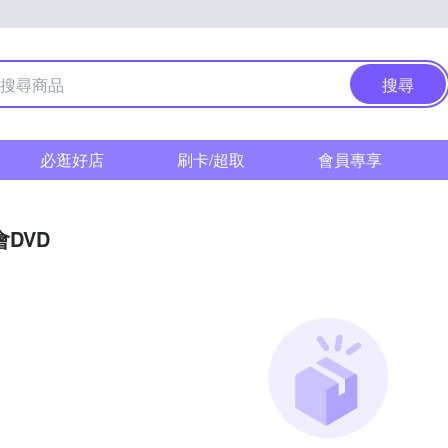
搜尋
必逛好店
刷卡/超取
會員專享
DVD