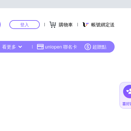
購物車
帳號綁定送
登入
看更多
uniopen 聯名卡
超贈點