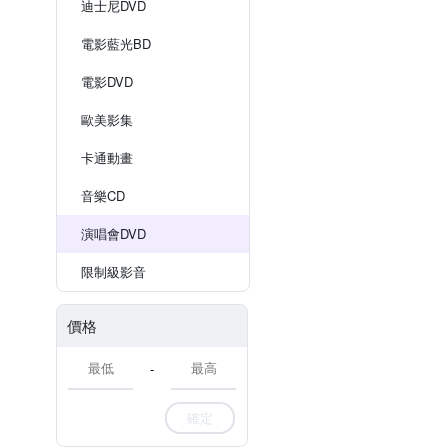
迪士尼DVD
電影藍光BD
電影DVD
歐美影集
卡通動畫
音樂CD
演唱會DVD
限制級影音
價格
-
確定