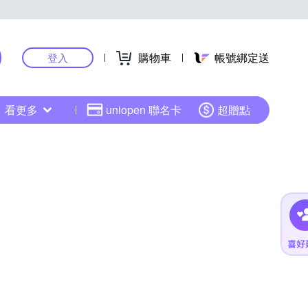
購物車
帳號綁定送
登入
看更多
uniopen 聯名卡
超贈點