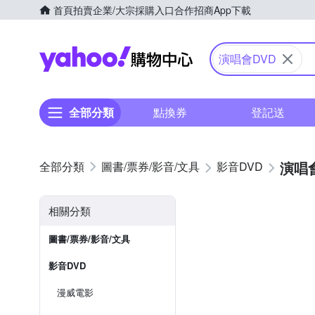
首頁
拍賣
企業/大宗採購入口
合作招商
App下載
Yahoo購物中心
演唱會DVD
全部分類
點換券
登記送
演唱會
圖書/票券/影音/文具
影音DVD
相關分類
圖書/票券/影音/文具
影音DVD
漫威電影