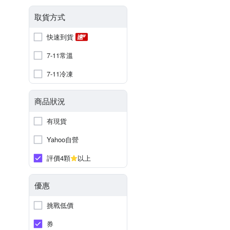
取貨方式
快速到貨
7-11常溫
7-11冷凍
商品狀況
有現貨
Yahoo自營
評價4顆
以上
優惠
挑戰低價
券