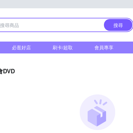
搜尋
必逛好店
刷卡/超取
會員專享
DVD