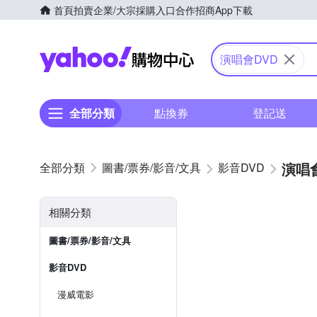
首頁
拍賣
企業/大宗採購入口
合作招商
App下載
Yahoo購物中心
演唱會DVD
全部分類
點換券
登記送
演唱會
圖書/票券/影音/文具
影音DVD
相關分類
圖書/票券/影音/文具
影音DVD
漫威電影