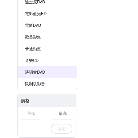
迪士尼DVD
電影藍光BD
電影DVD
歐美影集
卡通動畫
音樂CD
演唱會DVD
限制級影音
價格
-
確定