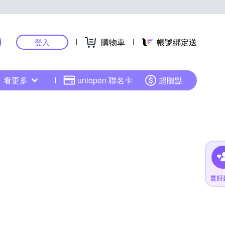
購物車
帳號綁定送
登入
看更多
uniopen 聯名卡
超贈點