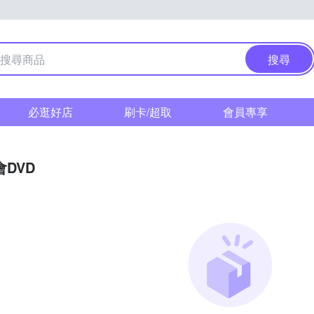
搜尋
必逛好店
刷卡/超取
會員專享
DVD