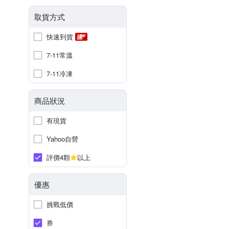
取貨方式
快速到貨
7-11常溫
7-11冷凍
商品狀況
有現貨
Yahoo自營
評價4顆
以上
優惠
挑戰低價
券