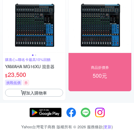
購衷心+聯名卡最高10%回饋
YAMAHA MG16XU 混音器
商品折價券
23,500
500元
$
挑戰低價
券
加入購物車
Yahoo台灣電子商務 版權所有 © 2026 服務條款(
更新
)