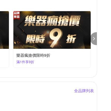
樂器瘋搶價限時9折
滿1件享9折
全品牌列表