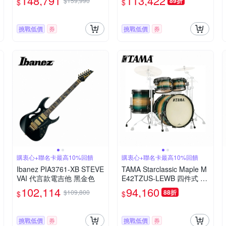
148,791
113,422
$159,990
89折
$
$
克雲杉 面板 公司貨
挑戰低價
券
挑戰低價
券
購衷心+聯名卡最高10%回饋
購衷心+聯名卡最高10%回饋
Ibanez PIA3761-XB STEVE
TAMA Starclassic Maple M
VAI 代言款電吉他 黑金色
E42TZUS-LEWB 四件式 爵
士鼓組 綠煙燻胡桃木色
102,114
94,160
$109,800
88折
$
$
挑戰低價
券
挑戰低價
券