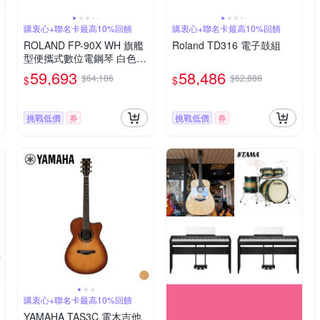
購衷心+聯名卡最高10%回饋
購衷心+聯名卡最高10%回饋
ROLAND FP-90X WH 旗艦
Roland TD316 電子鼓組
型便攜式數位電鋼琴 白色單
主機款
59,693
58,486
$64,186
$62,888
$
$
挑戰低價
券
挑戰低價
券
購衷心+聯名卡最高10%回饋
YAMAHA TAS3C 電木吉他