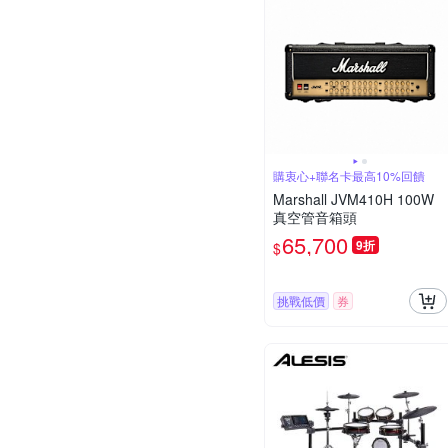
購衷心+聯名卡最高10%回饋
Marshall JVM410H 100W
真空管音箱頭
65,700
9折
$
挑戰低價
券