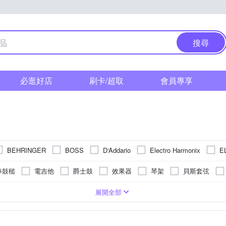
搜尋
必逛好店
刷卡/超取
會員專享
BEHRINGER
BOSS
D‘Addario
Electro Harmonix
E
ercules 海克力斯
IBANEZ
IK Multimedia
JAZZY
Koni
棒鼓槌
電吉他
爵士鼓
效果器
琴架
貝斯套弦
SEIKO 精工
Taylor 泰勒吉他
nd
TAMA
tc electronic
電子鼓
鼓
銅鈸直斜架
背帶/吊帶
踏板
鼓架
風
式麥克風架
73鍵
家庭K歌
49鍵
行動K歌
76鍵
其他
戶外
展開全部
A 樂器
其他品牌
匠 Craftsman
山野樂器
ZILDJIAN
清潔用品
鋼琴
拾音器
吉他袋/吉他皮套
譜架
節拍
麗
小鼓
控制鍵盤
邦哥鼓
薩克斯風
非洲鼓