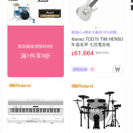
購衷心+聯名卡最高10%回饋
Ibanez TOD70 TIM HENSO
N 簽名琴 七弦電吉他
樂器瘋搶價限時9折
61,664
$66,305
$
滿1件享9折
挑戰低價
券
補貨中