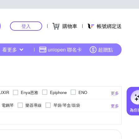
購物車
帳號綁定送
登入
看更多
uniopen 聯名卡
超贈點
Enya恩雅
LIXIR
Epiphone
ENO
更多
x
KORG
Lanjian
Marshall
MXR
電鋼琴
樂器導線
琴袋/琴盒/鼓袋
更多
TYLOR
Veelah
Vic Firth
VOX
調音器
銅鈸
麥克風架
移調夾
器
琴椅
直笛
手搖鈴
合成器
Pick彈片
其他配件
其他