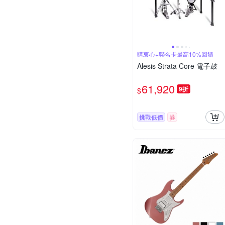
購衷心+聯名卡最高10%回饋
Alesis Strata Core 電子鼓
61,920
9折
$
挑戰低價
券