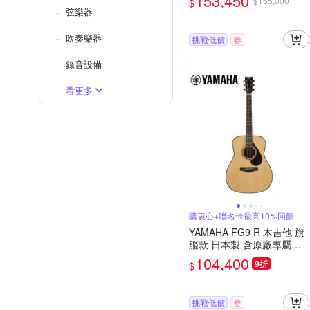
153,450
$165,000
$
弦樂器
吹奏樂器
挑戰低價
券
錄音設備
看更多
購衷心+聯名卡最高10%回饋
YAMAHA FG9 R 木吉他 旗
艦款 日本製 含原廠專屬硬
盒
104,400
9折
$
挑戰低價
券