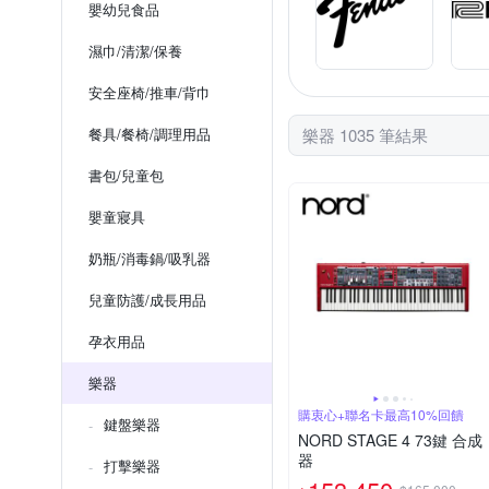
嬰幼兒食品
濕巾/清潔/保養
安全座椅/推車/背巾
餐具/餐椅/調理用品
樂器 1035 筆結果
書包/兒童包
嬰童寢具
奶瓶/消毒鍋/吸乳器
兒童防護/成長用品
孕衣用品
樂器
購衷心+聯名卡最高10%回饋
鍵盤樂器
NORD STAGE 4 73鍵 合成
器
打擊樂器