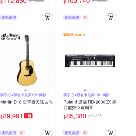
112,860
109,740
$118,800
$118,000
$
$
挑戰低價
挑戰低價
券
購衷心+聯名卡最高10%回饋
購衷心+聯名卡最高10%回饋
Martin D18 全單板民謠吉他
Roland 樂蘭 RD-2000EX 舞
台型數位電鋼琴
89,991
85,380
9折
$91,806
$
$
挑戰低價
券
挑戰低價
券