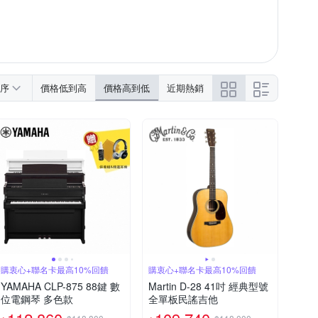
序
價格低到高
價格高到低
近期熱銷
購衷心+聯名卡最高10%回饋
購衷心+聯名卡最高10%回饋
YAMAHA CLP-875 88鍵 數
Martin D-28 41吋 經典型號
位電鋼琴 多色款
全單板民謠吉他