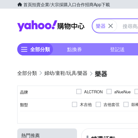
首頁
拍賣
企業/大宗採購入口
合作招商
App下載
Yahoo購物中心
樂器
全部分類
點換券
登記送
樂器
婦幼/童鞋/玩具/樂器
ALCTRON
aNueNue
品牌
H
Fender
HANLIN
木吉他
吉他套弦
鼓
類型
品牌名稱
Pearl
REMO
Rola
音箱
貝斯
電子琴
6根
88鍵
電腦
手持式
電容式麥克風
4根
會議
61鍵
桌上型
7根
動圈式麥克
家用音響
37鍵
落地
顏色
弦數
鍵數
適用
種類
型態
YAMAHA 山葉
YAMAH
小提琴
吉他架
保養
熱門推薦
鼓椅
木箱鼓
烏克麗