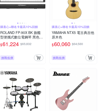
購衷心+聯名卡最高10%回饋
購衷心+聯名卡最高10%回饋
ROLAND FP-90X BK 旗艦
YAMAHA NTX5 電古典吉他
型便攜式數位電鋼琴 黑色單
原木色
主機款
61,224
60,060
$65,832
$64,580
$
$
挑戰低價
挑戰低價