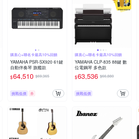
購衷心+聯名卡最高10%回饋
購衷心+聯名卡最高10%回饋
YAMAHA PSR-SX920 61鍵
YAMAHA CLP-835 88鍵 數
自動伴奏琴 旗艦款
位電鋼琴 多色款
64,510
63,536
$69,365
$66,880
$
$
挑戰低價
券
挑戰低價