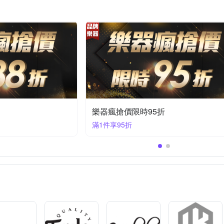
樂器瘋搶價限時95折
滿1件享95折