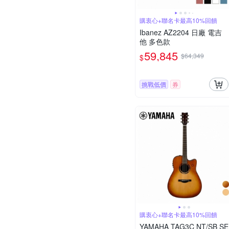
購衷心+聯名卡最高10%回饋
Ibanez AZ2204 日廠 電吉
他 多色款
59,845
$64,349
$
挑戰低價
券
購衷心+聯名卡最高10%回饋
YAMAHA TAG3C NT/SB SE