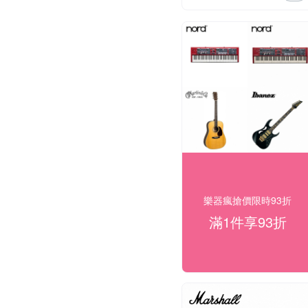
樂器瘋搶價限時93折
滿1件享93折