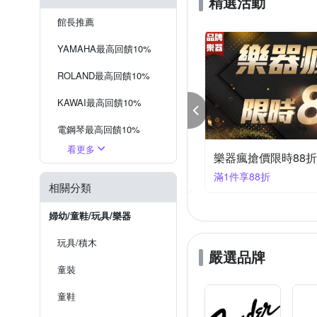
精選活動
國樂其他配件
館長推薦
YAMAHA最高回饋10%
ROLAND最高回饋10%
KAWAI最高回饋10%
電鋼琴最高回饋10%
看更多
器瘋搶價限時93折
吉他/貝斯最高回饋10%
樂器瘋搶價限時88折
件享93折
滿1件享88折
效果器最高回饋10%
相關分類
錄音設備最高回饋10%
婦幼/童鞋/玩具/樂器
控制鍵盤最高回饋10%
玩具/積木
嚴選品牌
其他配件最高回饋10%
童裝
童鞋