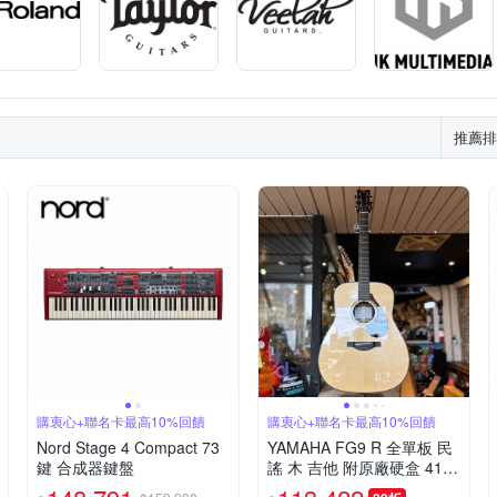
推薦排
購衷心+聯名卡最高10%回饋
購衷心+聯名卡最高10%回饋
Nord Stage 4 Compact 73
YAMAHA FG9 R 全單板 民
鍵 合成器鍵盤
謠 木 吉他 附原廠硬盒 41吋
大桶身 日本製造 阿迪朗達