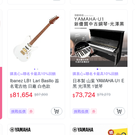
購衷心+聯名卡最高10%回饋
購衷心+聯名卡最高10%回饋
Ibanez LB1 Lari Basilio 簽
日本製 山葉 YAMAHA-U1 E
名電吉他 日廠 白色款
黑 光澤黑 1號琴
81,654
73,724
$87,800
$79,273
$
$
挑戰低價
券
挑戰低價
券