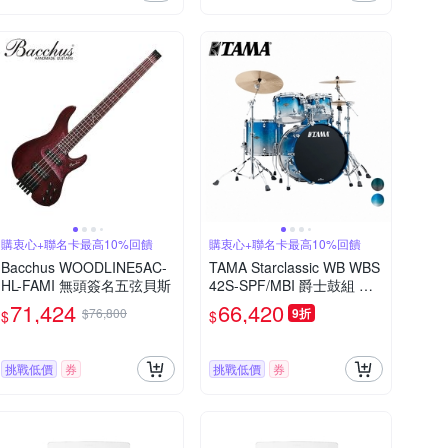
購衷心+聯名卡最高10%回饋
購衷心+聯名卡最高10%回饋
Bacchus WOODLINE5AC-
TAMA Starclassic WB WBS
HL-FAMI 無頭簽名五弦貝斯
42S-SPF/MBI 爵士鼓組 多
色款
71,424
66,420
$76,800
9折
$
$
挑戰低價
券
挑戰低價
券