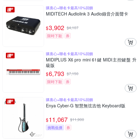
購衷心+聯名卡最高10%回饋
MIDITECH Audiolink 3 Audio錄音介面聲卡
3,902
$
$
4,107
限時下殺
券
購衷心+聯名卡最高10%回饋
MIDIPLUS X6 pro mini 61鍵 MIDI主控鍵盤 升
級版
6,793
$
$
7,150
限時下殺
券
購衷心+聯名卡最高10%回饋
Enya Cyber-G 智慧無弦吉他 Keyboard版
11,067
$
$
11,900
挑戰低價
券