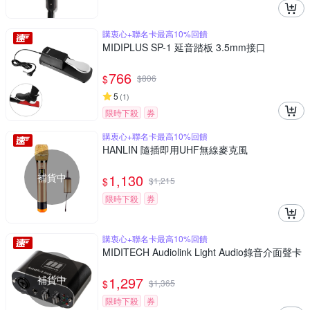
購衷心+聯名卡最高10%回饋
MIDIPLUS SP-1 延音踏板 3.5mm接口
766
$
$
806
5
(
1
)
限時下殺
券
購衷心+聯名卡最高10%回饋
HANLIN 隨插即用UHF無線麥克風
補貨中
1,130
$
$
1,215
限時下殺
券
購衷心+聯名卡最高10%回饋
MIDITECH Audiolink Light Audio錄音介面聲卡
補貨中
1,297
$
$
1,365
限時下殺
券