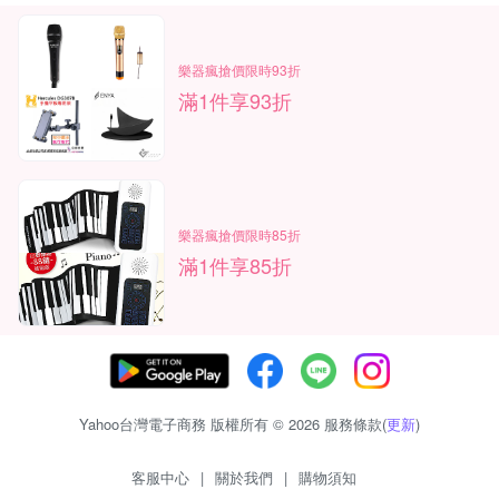
樂器瘋搶價限時93折
滿1件享93折
樂器瘋搶價限時85折
滿1件享85折
Yahoo台灣電子商務 版權所有 © 2026 服務條款(
更新
)
客服中心
|
關於我們
|
購物須知