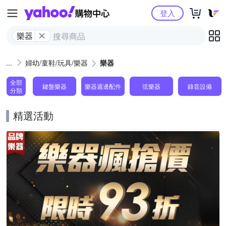
Yahoo購物中心
登入
樂器
婦幼/童鞋/玩具/樂器
樂器
全部
鍵盤樂器
樂器週邊配件
弦樂器
錄音設備
分類
精選活動