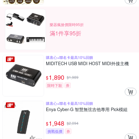
樂器瘋搶價限時95折
滿1件享95折
購衷心+聯名卡最高10%回饋
MIDITECH USB MIDI HOST MIDI外接主機
1,890
$
$
1,989
限時下殺
券
購衷心+聯名卡最高10%回饋
Enya Cyber-G 智慧無弦吉他專用 Pick模組
1,948
$
$
2,094
挑戰低價
券