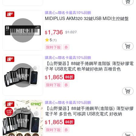
購衷心+聯名卡最高10%回饋
MIDIPLUS AKM320 32鍵USB MIDI主控鍵盤
補貨中
1,736
$
$
1,827
5
(
1
)
限時下殺
券
購衷心+聯名卡最高10%回饋
【山野樂器】88鍵手捲鋼琴進階版 薄型矽膠電
子琴 USB充電式 軟琴鍵好收納 百種音色
補貨中
1,865
$
86折
限時下殺
券
購衷心+聯名卡最高10%回饋
【山野樂器】88鍵手捲鋼琴(進階版) 薄型矽膠
電子琴 多音色 可移調 USB充電式 好收納
補貨中
1,865
$
86折
限時下殺
券