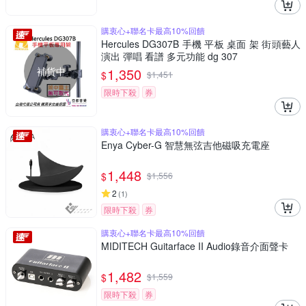
購衷心+聯名卡最高10%回饋
Hercules DG307B 手機 平板 桌面 架 街頭藝人
演出 彈唱 看譜 多元功能 dg 307
補貨中
1,350
$
$
1,451
限時下殺
券
購衷心+聯名卡最高10%回饋
Enya Cyber-G 智慧無弦吉他磁吸充電座
1,448
$
$
1,556
2
(
1
)
限時下殺
券
購衷心+聯名卡最高10%回饋
MIDITECH Guitarface II Audio錄音介面聲卡
1,482
$
$
1,559
限時下殺
券