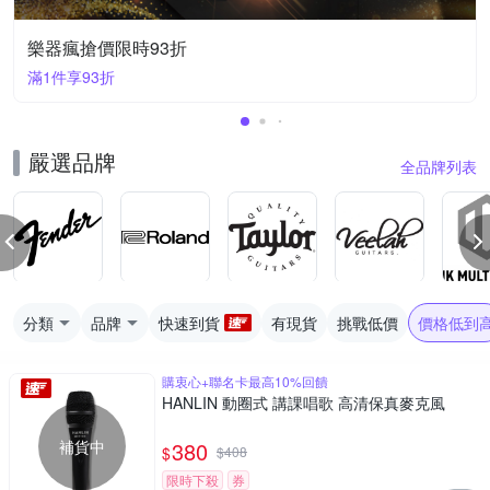
樂器瘋搶價限時93折
滿1件享93折
嚴選品牌
全品牌列表
分類
品牌
快速到貨
有現貨
挑戰低價
價格低到
購衷心+聯名卡最高10%回饋
HANLIN 動圈式 講課唱歌 高清保真麥克風
補貨中
380
$
$
408
限時下殺
券