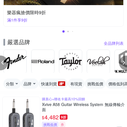
樂器瘋搶價限時9折
滿1件享9折
嚴選品牌
全品牌列表
分類
品牌
快速到貨
有現貨
挑戰低價
價格低到
購衷心+聯名卡最高10%回饋
Xvive A58 Guitar Wireless System 無線傳輸介
面
4,482
$
9折
挑戰低價
券