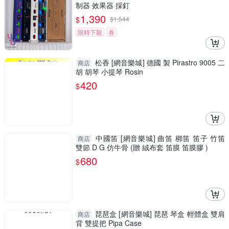
制器 效果器 採釘
1,390
$
$
1,544
限時下殺
券
松香 [網音樂城] 德國 製 Pirastro 9005 二
商店
胡 胡琴 小提琴 Rosin
420
$
中國笛 [網音樂城] 曲笛 梆笛 笛子 竹笛
商店
雙節 D G 仿牛骨 (贈 絨布套 笛膜 笛膜膠 )
680
$
琵琶盒 [網音樂城] 琵琶 琴盒 輕體盒 雙肩
商店
背 雙提把 Pipa Case