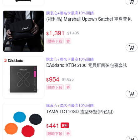
購衷心+聯名卡最高10%回饋
(福利品) Marshall Uptown Satchel 單肩背包
1,391
$
$
1,495
限時下殺
券
購衷心+聯名卡最高10%回饋
DAddario XTB45100 電貝斯四弦包覆套弦
954
$
$
1,025
限時下殺
券
購衷心+聯名卡最高10%回饋
TAMA TCT10SD 造型杯墊(四色組)
441
$
9折
限時下殺
券