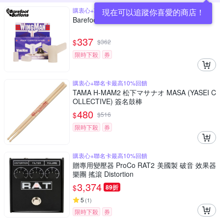
購衷心+聯名卡最高10%回饋
現在可以追蹤你喜愛的商店！
Barefoot WingMan 隨心所欲螢光旋鈕
337
$
$
362
限時下殺
券
購衷心+聯名卡最高10%回饋
TAMA H-MAM2 松下マサナオ MASA (YASEI C
OLLECTIVE) 簽名鼓棒
480
$
$
516
限時下殺
券
購衷心+聯名卡最高10%回饋
贈專用變壓器 ProCo RAT2 美國製 破音 效果器
樂團 搖滾 Distortion
3,374
$
89折
5
(
1
)
限時下殺
券