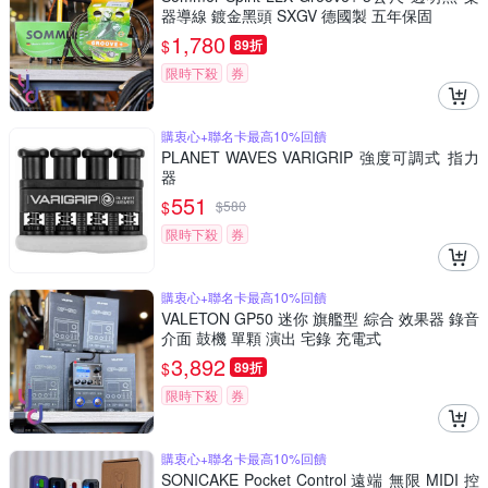
器導線 鍍金黑頭 SXGV 德國製 五年保固
1,780
$
89折
限時下殺
券
購衷心+聯名卡最高10%回饋
PLANET WAVES VARIGRIP 強度可調式 指力
器
551
$
$
580
限時下殺
券
購衷心+聯名卡最高10%回饋
VALETON GP50 迷你 旗艦型 綜合 效果器 錄音
介面 鼓機 單顆 演出 宅錄 充電式
3,892
$
89折
限時下殺
券
購衷心+聯名卡最高10%回饋
SONICAKE Pocket Control 遠端 無限 MIDI 控