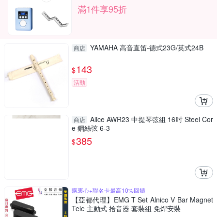
滿1件享95折
YAMAHA 高音直笛-德式23G/英式24B
商店
143
$
活動
Alice AWR23 中提琴弦組 16吋 Steel Cor
商店
e 鋼絲弦 6-3
385
$
購衷心+聯名卡最高10%回饋
【亞都代理】EMG T Set Alnico V Bar Magnet
Tele 主動式 拾音器 套裝組 免焊安裝