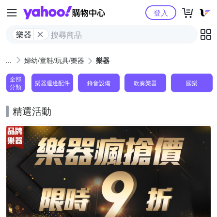
Yahoo購物中心
登入
樂器
婦幼/童鞋/玩具/樂器
樂器
全部
樂器週邊配件
錄音設備
吹奏樂器
國樂
分類
精選活動