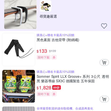
尋寶趣嚴選
購衷心+聯名卡最高10%回饋
黑色素面 吉他背帶 (附綁繩)
133
$
$
139
限時下殺
券
購衷心+聯名卡最高10%回饋
Sommer Spirit LLX Groove+ 系列 3公尺 透明
黑 樂器導線 SX3C 德國製造 五年保固
1,828
$
89折
限時下殺
券
全球最受歡迎的迷你取樣機、合成器再進化