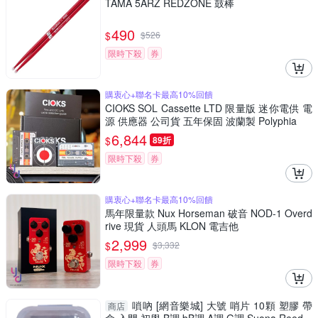
TAMA 5ARZ REDZONE 鼓棒
490
$
$
526
限時下殺
券
購衷心+聯名卡最高10%回饋
CIOKS SOL Cassette LTD 限量版 迷你電供 電
源 供應器 公司貨 五年保固 波蘭製 Polyphia
6,844
$
89折
限時下殺
券
購衷心+聯名卡最高10%回饋
馬年限量款 Nux Horseman 破音 NOD-1 Overd
rive 現貨 人頭馬 KLON 電吉他
2,999
$
$
3,332
限時下殺
券
嗩吶 [網音樂城] 大號 哨片 10顆 塑膠 帶
商店