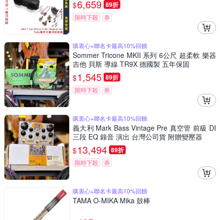
6,659
$
89折
限時下殺
券
購衷心+聯名卡最高10%回饋
Sommer Tricone MKII 系列 6公尺 超柔軟 樂器
吉他 貝斯 導線 TR9X 德國製 五年保固
1,545
$
89折
限時下殺
券
購衷心+聯名卡最高10%回饋
義大利 Mark Bass Vintage Pre 真空管 前級 DI
三段 EQ 錄音 演出 台灣公司貨 附贈變壓器
13,494
$
89折
限時下殺
券
購衷心+聯名卡最高10%回饋
TAMA O-MIKA Mika 鼓棒