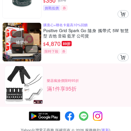
350
$
$
376
挑戰低價
券
購衷心+聯名卡最高10%回饋
Positive Grid Spark Go 隨身 攜帶式 5W 智慧
型 吉他 音箱 藍牙 公司貨
補貨中
4,870
$
89折
限時下殺
券
樂器瘋搶價限時95折
滿1件享95折
Yahoo台灣電子商務 版權所有 © 2026 服務條款(
更新
)