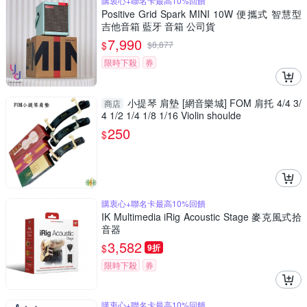
購衷心+聯名卡最高10%回饋
Positive Grid Spark MINI 10W 便攜式 智慧型
吉他音箱 藍牙 音箱 公司貨
7,990
$
$
8,877
限時下殺
券
小提琴 肩墊 [網音樂城] FOM 肩托 4/4 3/
商店
4 1/2 1/4 1/8 1/16 Violin shoulde
250
$
購衷心+聯名卡最高10%回饋
IK Multimedia iRig Acoustic Stage 麥克風式拾
音器
3,582
$
9折
限時下殺
券
購衷心+聯名卡最高10%回饋