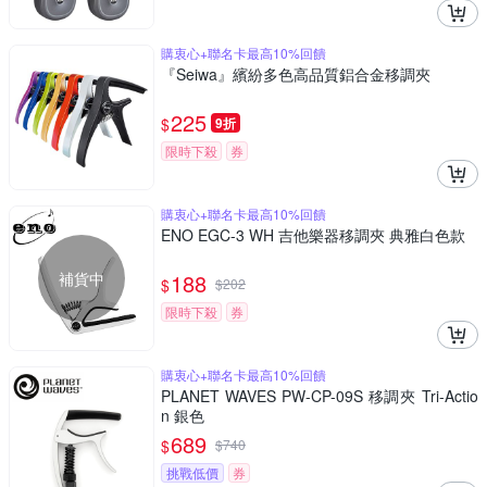
購衷心+聯名卡最高10%回饋
『Seiwa』繽紛多色高品質鋁合金移調夾
225
$
9折
限時下殺
券
購衷心+聯名卡最高10%回饋
ENO EGC-3 WH 吉他樂器移調夾 典雅白色款
補貨中
188
$
$
202
限時下殺
券
購衷心+聯名卡最高10%回饋
PLANET WAVES PW-CP-09S 移調夾 Tri-Actio
n 銀色
689
$
$
740
挑戰低價
券