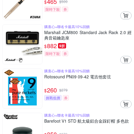
465
$
$
500
限時下殺
券
購衷心+聯名卡最高10%回饋
Marshall JCM800 Standard Jack Rack 2.0 經
典音箱鑰匙座
882
$
9折
限時下殺
券
購衷心+聯名卡最高10%回饋
Rotosound PN09 09-42 電吉他套弦
260
$
$
279
挑戰低價
券
購衷心+聯名卡最高10%回饋
Barefoot V1 STD 航太級鋁合金踩釘帽 多色款