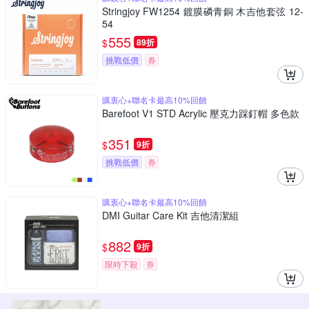
Stringjoy FW1254 鍍膜磷青銅 木吉他套弦 12-
54
555
$
89折
挑戰低價
券
購衷心+聯名卡最高10%回饋
Barefoot V1 STD Acrylic 壓克力踩釘帽 多色款
351
$
9折
挑戰低價
券
購衷心+聯名卡最高10%回饋
DMI Guitar Care Kit 吉他清潔組
882
$
9折
限時下殺
券