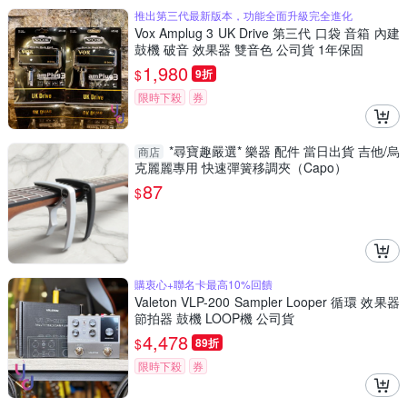
推出第三代最新版本，功能全面升級完全進化
Vox Amplug 3 UK Drive 第三代 口袋 音箱 內建
鼓機 破音 效果器 雙音色 公司貨 1年保固
1,980
$
9折
限時下殺
券
*尋寶趣嚴選* 樂器 配件 當日出貨 吉他/烏
商店
克麗麗專用 快速彈簧移調夾（Capo）
87
$
購衷心+聯名卡最高10%回饋
Valeton VLP-200 Sampler Looper 循環 效果器
節拍器 鼓機 LOOP機 公司貨
4,478
$
89折
限時下殺
券