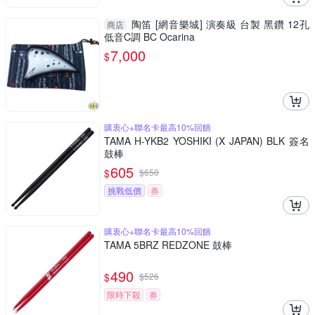
陶笛 [網音樂城] 演奏級 台製 黑鑽 12孔
商店
低音C調 BC Ocarina
7,000
$
購衷心+聯名卡最高10%回饋
TAMA H-YKB2 YOSHIKI (X JAPAN) BLK 簽名
鼓棒
605
$
$
650
挑戰低價
券
購衷心+聯名卡最高10%回饋
TAMA 5BRZ REDZONE 鼓棒
490
$
$
526
限時下殺
券