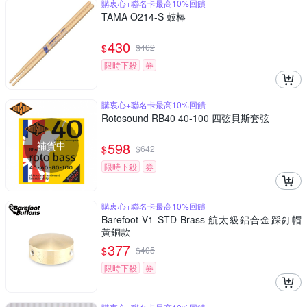
購衷心+聯名卡最高10%回饋
TAMA O214-S 鼓棒
430
$
$
462
限時下殺
券
購衷心+聯名卡最高10%回饋
Rotosound RB40 40-100 四弦貝斯套弦
補貨中
598
$
$
642
限時下殺
券
購衷心+聯名卡最高10%回饋
Barefoot V1 STD Brass 航太級鋁合金踩釘帽
黃銅款
377
$
$
405
限時下殺
券