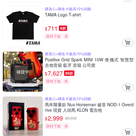
購衷心+聯名卡最高10%回饋
TAMA Logo T-shirt
711
$
9折
限時下殺
券
購衷心+聯名卡最高10%回饋
Positive Grid Spark MINI 10W 便攜式 智慧型
吉他音箱 藍牙 音箱 公司貨
補貨中
7,627
$
89折
限時下殺
券
購衷心+聯名卡最高10%回饋
馬年限量款 Nux Horseman 破音 NOD-1 Overd
rive 現貨 人頭馬 KLON 電吉他
2,999
$
$
3,332
限時下殺
券