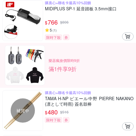
購衷心+聯名卡最高10%回饋
MIDIPLUS SP-1 延音踏板 3.5mm接口
766
$
$
806
5
(
1
)
限時下殺
券
樂器瘋搶價限時9折
滿1件享9折
購衷心+聯名卡最高10%回饋
TAMA H-NP ピエール中野 PIERRE NAKANO
(凛として時雨) 簽名鼓棒
補貨中
480
$
$
516
限時下殺
券