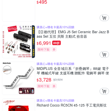
495
$
購衷心+聯名卡最高10%回饋
【亞都代理】EMG J5 Set Ceramic Bar Jazz B
ass Set 五弦 貝斯 主動式 拾音器
6,991
$
89折
限時下殺
券
購衷心+聯名卡最高10%回饋
MiDiPLUS 全音域日系『折疊鋼琴』88鍵 電子
琴 機械式琴鍵 支援耳機 贈配件 電鋼琴 鋼琴 便
攜式鋼琴
3,728
$
$
3,924
限時下殺
券
購衷心+聯名卡最高10%回饋
Richard Cocco RC5CN 45-125 手工電貝斯弦