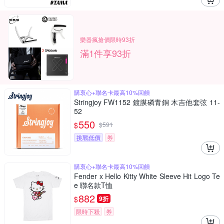
樂器瘋搶價限時93折
滿1件享93折
購衷心+聯名卡最高10%回饋
Stringjoy FW1152 鍍膜磷青銅 木吉他套弦 11-
52
550
$
$
591
挑戰低價
券
購衷心+聯名卡最高10%回饋
Fender x Hello Kitty White Sleeve Hit Logo Te
e 聯名款T恤
882
$
9折
限時下殺
券