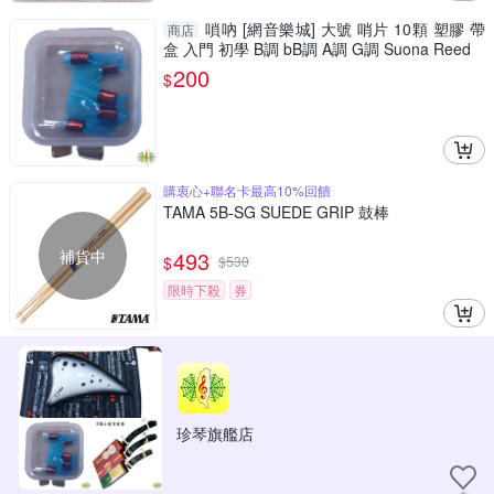
嗩吶 [網音樂城] 大號 哨片 10顆 塑膠 帶
商店
盒 入門 初學 B調 bB調 A調 G調 Suona Reed
200
$
購衷心+聯名卡最高10%回饋
TAMA 5B-SG SUEDE GRIP 鼓棒
補貨中
493
$
$
530
限時下殺
券
珍琴旗艦店