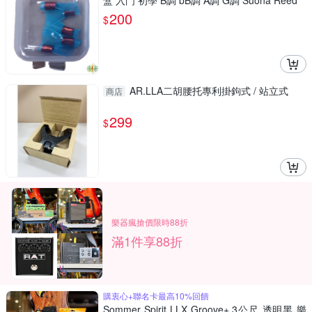
盒 入門 初學 B調 bB調 A調 G調 Suona Reed
200
$
AR.LLA二胡腰托專利掛鉤式 / 站立式
商店
299
$
樂器瘋搶價限時88折
滿1件享88折
購衷心+聯名卡最高10%回饋
Sommer Spirit LLX Groove+ 3公尺 透明黑 樂