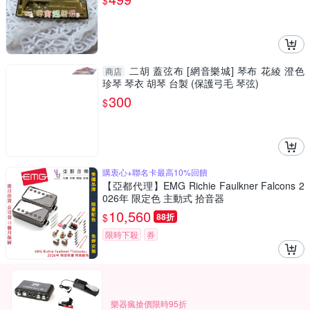
$
二胡 蓋弦布 [網音樂城] 琴布 花綾 澄色
商店
珍琴 琴衣 胡琴 台製 (保護弓毛 琴弦)
300
$
購衷心+聯名卡最高10%回饋
【亞都代理】EMG Richie Faulkner Falcons 2
026年 限定色 主動式 拾音器
10,560
$
88折
限時下殺
券
樂器瘋搶價限時95折