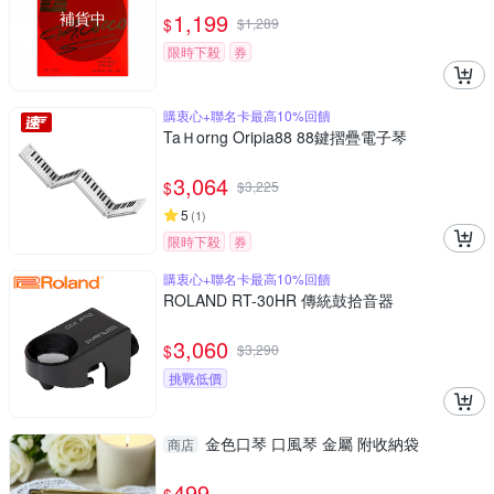
補貨中
1,199
$
$
1,289
限時下殺
券
購衷心+聯名卡最高10%回饋
TaＨorng Oripia88 88鍵摺疊電子琴
3,064
$
$
3,225
5
(
1
)
限時下殺
券
購衷心+聯名卡最高10%回饋
ROLAND RT-30HR 傳統鼓拾音器
3,060
$
$
3,290
挑戰低價
金色口琴 口風琴 金屬 附收納袋
商店
499