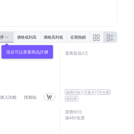
序
價格低到高
價格高到低
近期熱銷
運費最低0元
超商付款
可刷卡
可分期
加入比較
找相似
零利率
運費80元
滿480免運