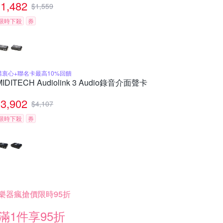
1,482
$
1,559
限時下殺
券
購衷心+聯名卡最高10%回饋
MIDITECH Audiolink 3 Audio錄音介面聲卡
3,902
$
4,107
限時下殺
券
樂器瘋搶價限時95折
滿1件享95折