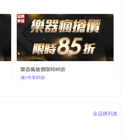
樂器瘋搶價限時85折
滿1件享85折
全品牌列表