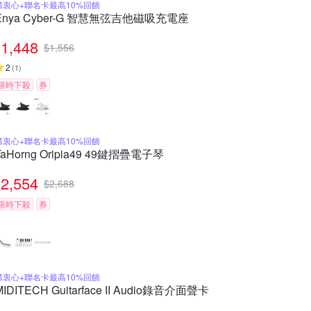
購衷心+聯名卡最高10%回饋
Enya Cyber-G 智慧無弦吉他磁吸充電座
1,448
$
1,556
2
(
1
)
限時下殺
券
購衷心+聯名卡最高10%回饋
TaHorng Oripia49 49鍵摺疊電子琴
2,554
$
2,688
限時下殺
券
購衷心+聯名卡最高10%回饋
MIDITECH Guitarface II Audio錄音介面聲卡