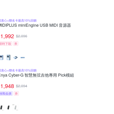
購衷心+聯名卡最高10%回饋
MIDIPLUS miniEngine USB MIDI 音源器
1,992
$
2,096
限時下殺
券
購衷心+聯名卡最高10%回饋
Enya Cyber-G 智慧無弦吉他專用 Pick模組
1,948
$
2,094
挑戰低價
券