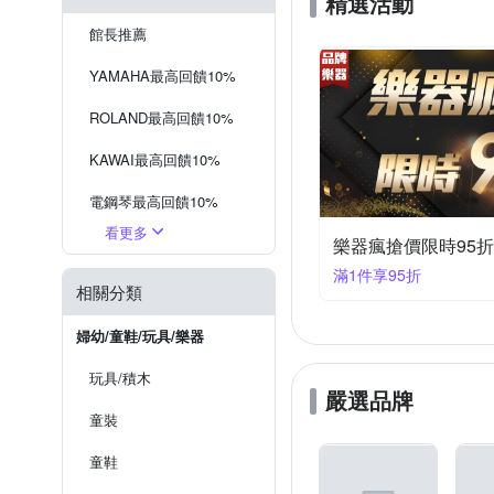
精選活動
館長推薦
YAMAHA最高回饋10%
ROLAND最高回饋10%
KAWAI最高回饋10%
電鋼琴最高回饋10%
看更多
吉他/貝斯最高回饋10%
樂器瘋搶價限時95折
滿1件享95折
效果器最高回饋10%
相關分類
錄音設備最高回饋10%
婦幼/童鞋/玩具/樂器
控制鍵盤最高回饋10%
玩具/積木
嚴選品牌
其他配件最高回饋10%
童裝
童鞋