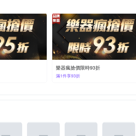
樂器瘋搶價限時93折
滿1件享93折