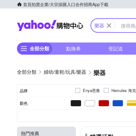
首頁
拍賣
企業/大宗採購入口
合作招商
App下載
Yahoo購物中心
樂器
全部分類
點換券
登記送
樂器
婦幼/童鞋/玩具/樂器
Enya恩雅
Hercules 
品牌
顏色
品牌名稱
電子琴
88鍵
6根
49鍵
電吉他
踏板
類型
鍵數
弦數
熱門推薦