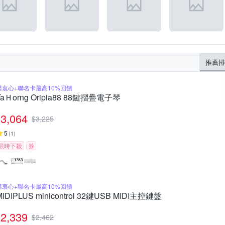
推薦排
購衷心+聯名卡最高10%回饋
TaＨorng Oripia88 88鍵摺疊電子琴
3,064
$
3,225
5
(
1
)
限時下殺
券
購衷心+聯名卡最高10%回饋
MIDIPLUS minicontrol 32鍵USB MIDI主控鍵盤
2,339
$
2,462