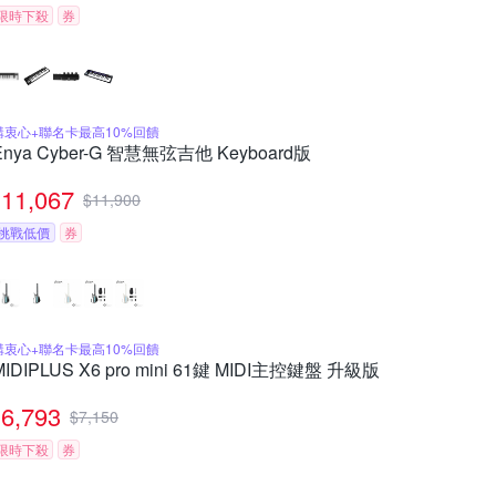
限時下殺
券
購衷心+聯名卡最高10%回饋
Enya Cyber-G 智慧無弦吉他 Keyboard版
11,067
$
11,900
挑戰低價
券
購衷心+聯名卡最高10%回饋
MIDIPLUS X6 pro mini 61鍵 MIDI主控鍵盤 升級版
6,793
$
7,150
限時下殺
券