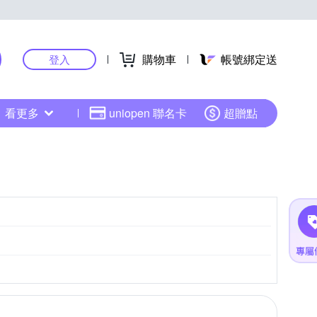
購物車
帳號綁定送
登入
看更多
uniopen 聯名卡
超贈點