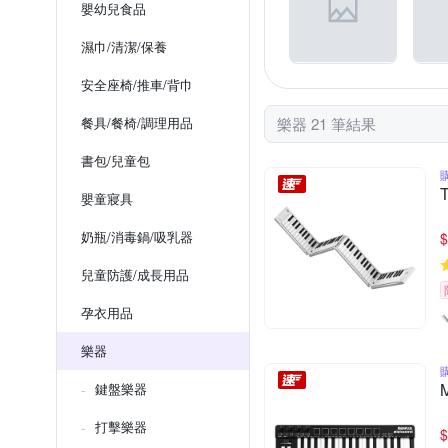
嬰幼兒食品
濕巾/清潔/保養
安全座椅/推車/背巾
餐具/餐椅/調理用品
樂器 21 筆結果
書包/兒童包
嬰童寢具
奶瓶/消毒鍋/吸乳器
$
兒童防護/成長用品
孕衣用品
樂器
鍵盤樂器
打擊樂器
$