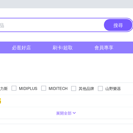
搜尋
必逛好店
刷卡/超取
會員專享
海克力斯
其他品牌
山野樂器
MIDIPLUS
MIDITECH
譜架
其他配件
展開全部