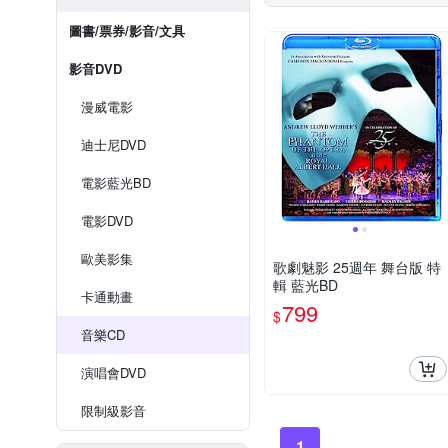
圖書/票券/影音/文具
影音DVD
漫威電影
迪士尼DVD
電影藍光BD
電影DVD
歐美影集
歌劇魅影 25週年 舞台版 特
輯 藍光BD
卡通動畫
799
$
音樂CD
演唱會DVD
限制級影音
1