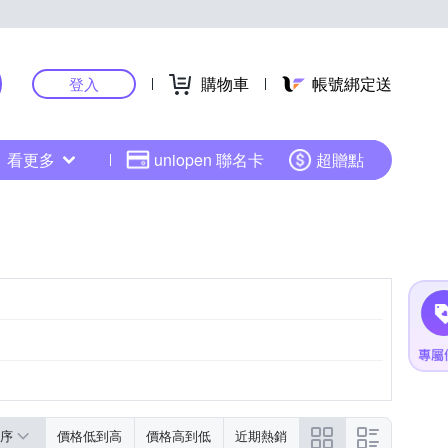
購物車
帳號綁定送
登入
看更多
uniopen 聯名卡
超贈點
序
價格低到高
價格高到低
近期熱銷