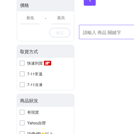
價格
-
確定
取貨方式
快速到貨
7-11常溫
7-11冷凍
商品狀況
有現貨
Yahoo自營
評價4顆
以上