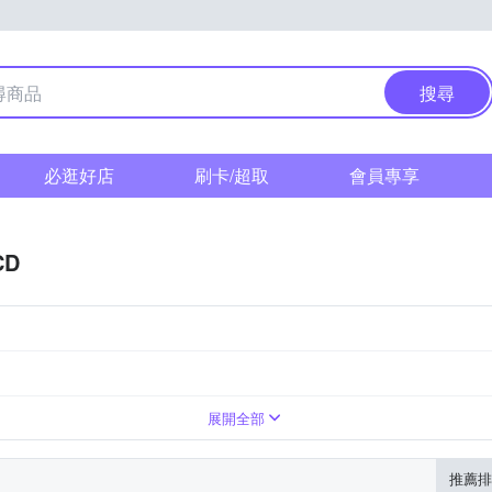
搜尋
必逛好店
刷卡/超取
會員專享
CD
展開全部
推薦排