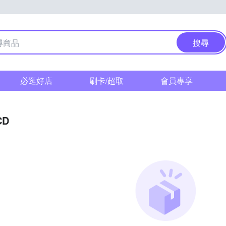
搜尋
必逛好店
刷卡/超取
會員專享
CD