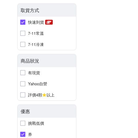
取貨方式
快速到貨
7-11常溫
7-11冷凍
商品狀況
有現貨
Yahoo自營
評價4顆
以上
優惠
挑戰低價
券