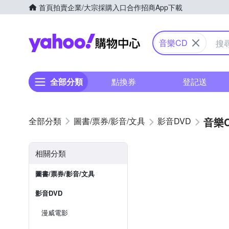
首頁
拍賣
企業/大宗採購入口
合作招商
App下載
Yahoo購物中心
音樂CD
全部分類
點換券
登記送
音樂
圖書/票券/影音/文具
影音DVD
相關分類
圖書/票券/影音/文具
影音DVD
漫威電影