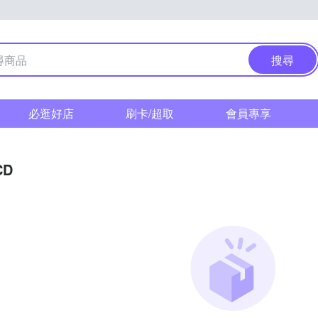
搜尋
必逛好店
刷卡/超取
會員專享
CD