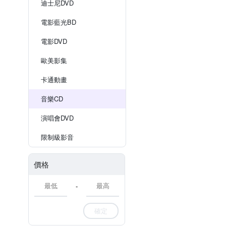
迪士尼DVD
電影藍光BD
電影DVD
歐美影集
卡通動畫
音樂CD
演唱會DVD
限制級影音
價格
-
確定