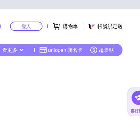
購物車
帳號綁定送
登入
看更多
uniopen 聯名卡
超贈點