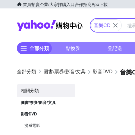
首頁
拍賣
企業/大宗採購入口
合作招商
App下載
Yahoo購物中心
音樂CD
全部分類
點換券
登記送
音樂
圖書/票券/影音/文具
影音DVD
相關分類
圖書/票券/影音/文具
影音DVD
漫威電影