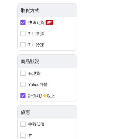
取貨方式
快速到貨
7-11常溫
7-11冷凍
商品狀況
有現貨
Yahoo自營
評價4顆
以上
優惠
挑戰低價
券