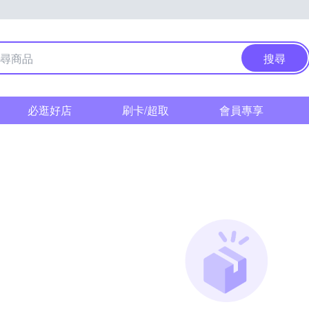
搜尋
必逛好店
刷卡/超取
會員專享