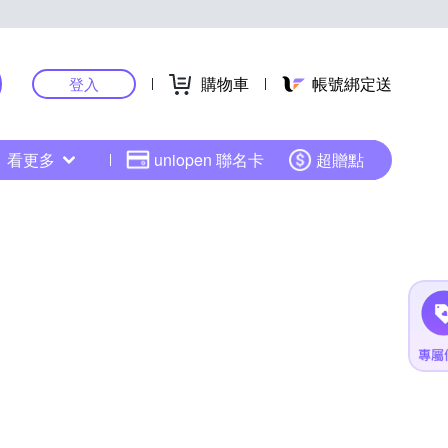
購物車
帳號綁定送
登入
看更多
uniopen 聯名卡
超贈點