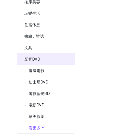
按摩美容
玩樂生活
住宿休息
書籍 / 雜誌
文具
影音DVD
漫威電影
迪士尼DVD
電影藍光BD
電影DVD
歐美影集
看更多