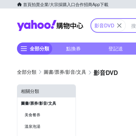
首頁
拍賣
企業/大宗採購入口
合作招商
App下載
Yahoo購物中心
影音DVD
全部分類
點換券
登記送
影音DVD
圖書/票券/影音/文具
相關分類
圖書/票券/影音/文具
美食餐券
溫泉泡湯