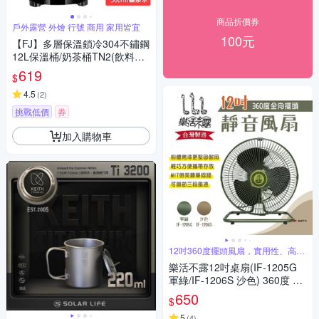
商品折價券
戶外露營 外燴 行號 商用 家用皆宜
100元
【FJ】多層保溫鎖冷304不鏽鋼
12L保溫桶/奶茶桶TN2(飲料桶
茶桶 茶飲店保溫桶 冰桶)
619
$
4.5
(
2
)
挑戰低價
券
加入購物車
12吋360度擺頭風扇，實用性、高
CP值
樂活不露12吋桌扇(IF-1205G
軍綠/IF-1206S 沙色) 360度 擺
頭風扇 悠遊戶外
650
$
5
(
4
)