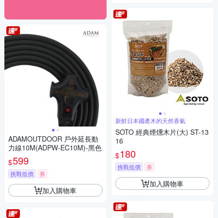
新鮮日本國產木的天然香氣
SOTO 經典煙燻木片(大) ST-13
ADAMOUTDOOR 戶外延長動
16
力線10M(ADPW-EC10M)-黑色
180
$
599
$
挑戰低價
券
挑戰低價
券
加入購物車
加入購物車