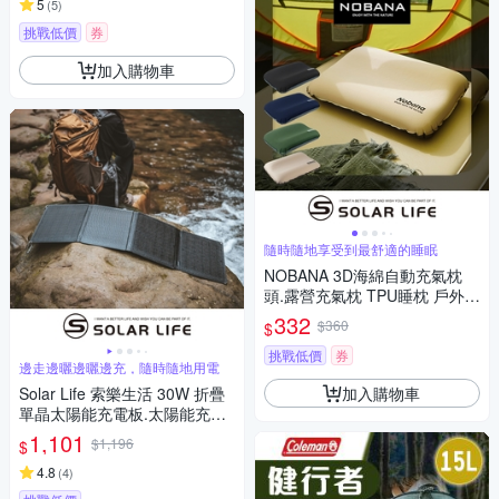
5
(
5
)
挑戰低價
券
加入購物車
隨時隨地享受到最舒適的睡眠
NOBANA 3D海綿自動充氣枕
頭.露營充氣枕 TPU睡枕 戶外枕
頭 旅行枕靠枕 辦公室午睡枕
332
$360
$
挑戰低價
券
邊走邊曬邊曬邊充，隨時隨地用電
加入購物車
Solar Life 索樂生活 30W 折疊
單晶太陽能充電板.太陽能充電
器 光伏發電板 太陽能折疊包 發
1,101
$1,196
$
電板 戶外電源折疊包
4.8
(
4
)