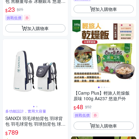
包 黑糖薑母茶 冰糖銀耳 悠遊戶
外
23
加入購物車
$25
$
挑戰低價
券
加入購物車
【Camp Plus】輕旅人乾燥飯
原味 100g A4237 悠遊戶外
48
$52
$
多功能設計，實用大容量
挑戰低價
券
SANXDI 羽毛球拍背包 羽球背
包 羽毛球背包 羽球拍背包 球拍
加入購物車
袋 大容量 防水 多隔層
789
$