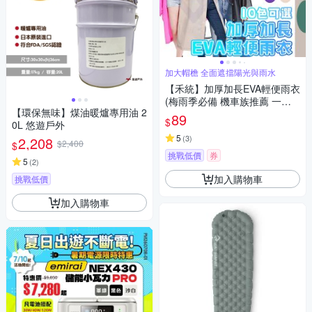
加大帽檐 全面遮擋陽光與雨水
【禾統】加厚加長EVA輕便雨衣
(梅雨季必備 機車族推薦 一次
【環保無味】煤油暖爐專用油 2
性雨衣 拋棄式雨衣 成人輕便雨
89
$
0L 悠遊戶外
衣 加厚 雨天必備 防雨神器 登
山露營防雨 防水防風 耐用 輕量
5
(
3
)
2,208
$2,400
$
環保 可重複使用 收納方便)
挑戰低價
券
5
(
2
)
加入購物車
挑戰低價
加入購物車