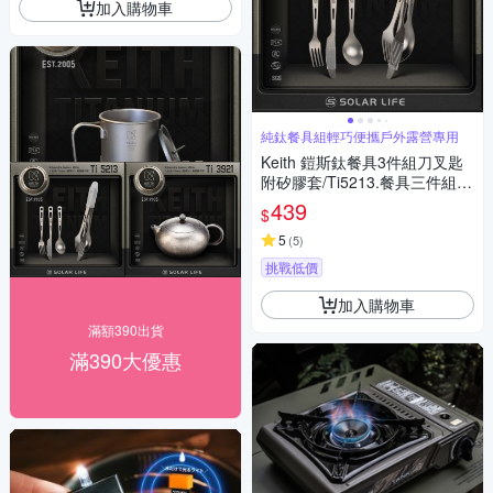
加入購物車
純鈦餐具組輕巧便攜戶外露營專用
Keith 鎧斯鈦餐具3件組刀叉匙
附矽膠套/Ti5213.餐具三件組
刀叉匙三合一 純鈦餐具組 鈦刀
439
$
鈦叉鈦勺 環保餐具
5
(
5
)
挑戰低價
加入購物車
滿額390出貨
滿390大優惠