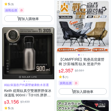
5
(
3
)
挑戰低價
券
加入購物車
【CAMPFIRE】戰壘高背露營
椅 沙漠/極黑/鈦灰 悠遊戶外
2,357
$2,561
$
5
(
1
)
挑戰低價
券
純鈦保溫壺戶外露營健康飲水首選
Keith 鎧斯鈦真空雙層胖胖保冰
加入購物車
保溫瓶 900ml / Ti3105.胖胖壺
保冰水壺 手提保溫瓶 雙層保溫
3,156
$3,430
$
杯 真空水壺
5
(
3
)