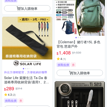
挑戰低價
加入購物車
【Coleman】健行者15L 多色
背包 悠遊戶外
1,408
$1,530
$
4
(
1
)
挑戰低價
券
外出方便輕鬆背，方便收納好攜帶
加入購物車
Solar Life 索樂生活 Ta-Da 泰
達椅專用收納背袋/適用1、2
代、PRO.專屬外出隨身收納背
289
$314
$
袋 泰達隨身椅 泰達椅一代 拐杖
椅 登山杖收納袋
4.3
(
2
)
挑戰低價
券