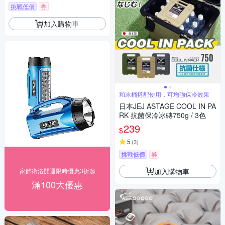
挑戰低價
券
加入購物車
和冰桶搭配使用，可增強保冷效果
日本JEJ ASTAGE COOL IN PA
RK 抗菌保冷冰磚750g / 3色
239
$
5
(
3
)
挑戰低價
券
加入購物車
家飾衛浴開運限時優惠3折起
滿100大優惠