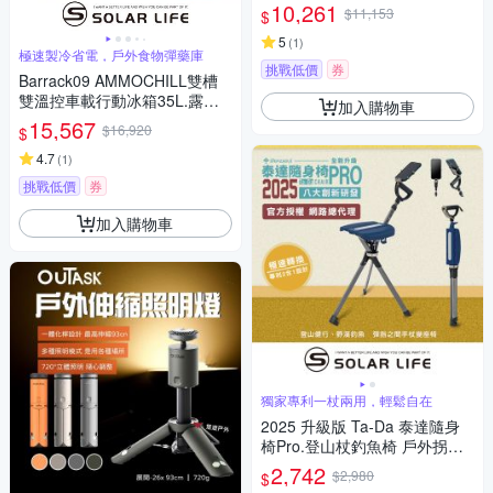
夏日特惠 悠遊戶外
10,261
$11,153
$
5
(
1
)
極速製冷省電，戶外食物彈藥庫
挑戰低價
券
Barrack09 AMMOCHILL雙槽
雙溫控車載行動冰箱35L.露營
加入購物車
車用冰箱 車載電冰箱 冷凍壓縮
15,567
$16,920
$
機 家用汽車冰箱 戶外移動冰箱
4.7
(
1
)
挑戰低價
券
加入購物車
獨家專利一杖兩用，輕鬆自在
2025 升級版 Ta-Da 泰達隨身
椅Pro.登山杖釣魚椅 戶外拐杖
椅 可折疊座杖 登山助力杖 可坐
2,742
$2,980
$
式健走杖