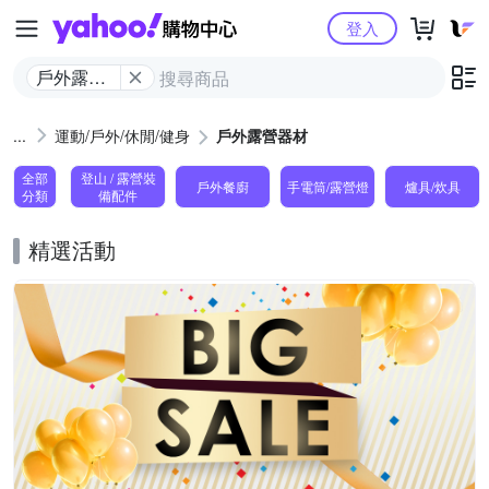
Yahoo購物中心
登入
戶外露營
器材
運動/戶外/休閒/健身
戶外露營器材
全部
登山 / 露營裝
戶外餐廚
手電筒/露營燈
爐具/炊具
分類
備配件
精選活動