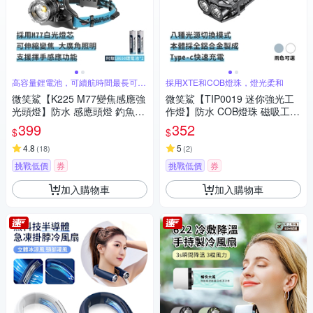
高容量鋰電池，可續航時間最長可達
採用XTE和COB燈珠，燈光柔和
12小時
微笑鯊【K225 M77變焦感應強
微笑鯊【TIP0019 迷你強光工
光頭燈】防水 感應頭燈 釣魚頭
作燈】防水 COB燈珠 磁吸工作
燈 頭戴式頭燈 夜釣燈 工作燈
燈 汽修燈 露營 登山 釣魚 戶外
399
352
$
$
露營 登山 戶外照明 多功能照明
照明 多功能照明 超亮遠射 爆亮
_急速配
4.8
輕巧便攜
5
(
18
)
(
2
)
挑戰低價
券
挑戰低價
券
加入購物車
加入購物車