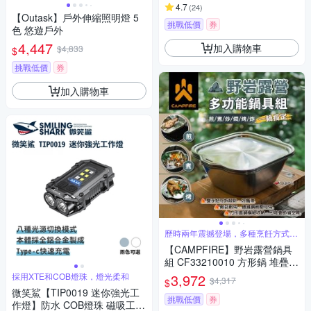
4.7
(
24
)
【Outask】戶外伸縮照明燈 5
挑戰低價
券
色 悠遊戶外
4,447
加入購物車
$4,833
$
挑戰低價
券
加入購物車
歷時兩年震撼登場，多種烹飪方式一
鍋搞定
【CAMPFIRE】野岩露營鍋具
組 CF33210010 方形鍋 堆疊收
納 煎鍋 煮鍋 炒鍋 炸鍋 烤盤 野
採用XTE和COB燈珠，燈光柔和
3,972
$4,317
$
炊 悠遊戶外
微笑鯊【TIP0019 迷你強光工
挑戰低價
券
作燈】防水 COB燈珠 磁吸工作