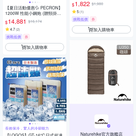
1,822
$1,980
$
【夏日活動優惠💦 PECRON】
5
(
1
)
1200W 性能小鋼炮 (贈頸掛風
扇-隨機顏色) E600LFP 輕量化
挑戰低價
券
14,881
$16,174
$
大電量 登山 露營 悠遊戶外
加入購物車
4.7
(
2
)
挑戰低價
券
加入購物車
長效保冷，驚人的冷卻能力
Naturehike官方旗艦店
【LOGOS】GT-16℃日式超凍