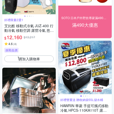
SOTO 日本戶外野炊專家滿490出貨
好禮限量2選1
滿490大優惠
艾比酷 移動式冷氣 JUZ-400 行
動冷氣 移動空調 露營冷氣 悠遊
戶外
12,160
$13,217
$
4.6
(
4
)
挑戰低價
加入購物車
好禮雙重送 贈收納袋55L儲水桶
HAWRIN 華菱 手提可攜式移動
冷氣 HPCS-110KA110T 露營