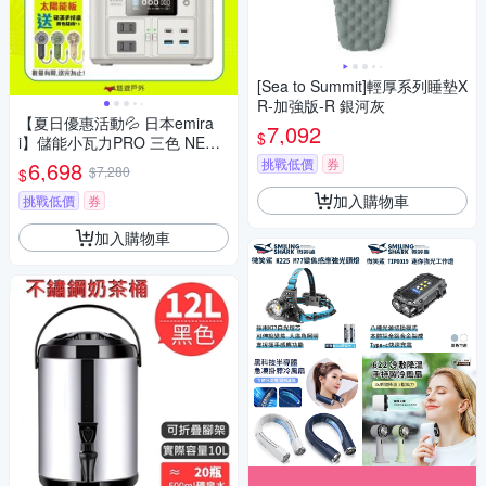
[Sea to Summit]輕厚系列睡墊X
R-加強版-R 銀河灰
【夏日優惠活動💦 日本emira
7,092
$
i】儲能小瓦力PRO 三色 NEX4
30 戶外電源 迷你行動電源 Typ
挑戰低價
券
6,698
$7,280
$
e-C 登山 露營 悠遊戶外
加入購物車
挑戰低價
券
加入購物車