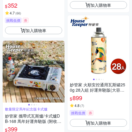
燈 汽修燈 露營 登山 釣魚 戶外
352
加入購物車
$
照明 多功能照明 超亮遠射 爆亮
輕巧便攜
4.7
(
66
)
挑戰低價
券
加入購物車
妙管家 火順安控通用瓦斯罐25
0g 28入組 好運奔馳版(大容量
防爆CRV卡式罐 戶外露營野炊
899
$
瓦斯瓶)
4.8
(
7
)
數量限定馬年紀念版卡式爐
挑戰低價
券
妙管家 攜帶式瓦斯爐/卡式爐D
B-168 馬年好運奔馳版 (附收納
加入購物車
硬盒 露營防風單口爐 戶外休閒
399
$
爐)