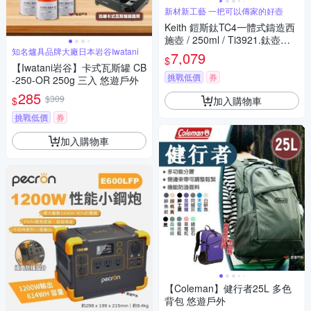
新材新工藝 一把可以傳家的好壺
Keith 鎧斯鈦TC4一體式鑄造西
施壺 / 250ml / Ti3921.鈦壺具
知名爐具品牌大廠日本岩谷Iwatani
鈦茶器 倒把西施壺 文旦壺小茶
7,079
$
壺 過濾泡茶壺 鈦合金功夫茶壺
【Iwatani岩谷】卡式瓦斯罐 CB
挑戰低價
券
-250-OR 250g 三入 悠遊戶外
285
$309
加入購物車
$
挑戰低價
券
加入購物車
【Coleman】健行者25L 多色
背包 悠遊戶外