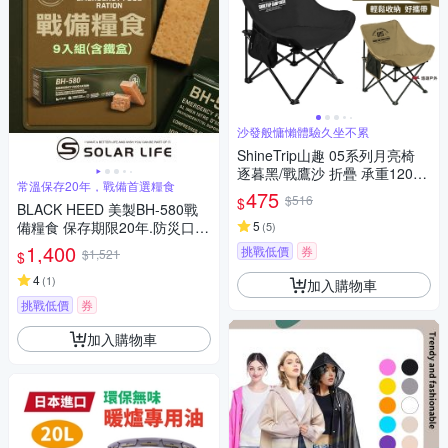
沙發般慵懶體驗久坐不累
ShineTrip山趣 05系列月亮椅
逐暮黑/戰鷹沙 折疊 承重120kg
常溫保存20年，戰備首選糧食
露營椅 悠遊戶外
475
$516
$
BLACK HEED 美製BH-580戰
備糧食 保存期限20年.防災口糧
5
(
5
)
MRE壓縮餅乾 儲備物資 地震颱
1,400
挑戰低價
券
$1,521
$
風 登山露營能量棒
4
(
1
)
加入購物車
挑戰低價
券
加入購物車