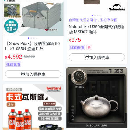
台灣總代理公司貨，安心享保固
Naturehike U350全開式保暖睡
袋 MSD07 咖啡
975
$
【Snow Peak】收納置物箱 50
挑戰低價
券
L UG-055G 悠遊戶外
4,692
$5,100
加入購物車
$
挑戰低價
加入購物車