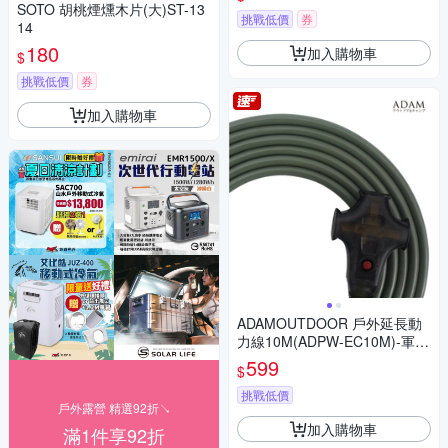
SOTO 胡桃煙燻木片(大)ST-13
挑戰低價
券
14
180
加入購物車
$
挑戰低價
券
加入購物車
ADAMOUTDOOR 戶外延長動
力線10M(ADPW-EC10M)-軍綠
色
599
$
挑戰低價
戶外露營 精選92折↘
加入購物車
滿1件享92折