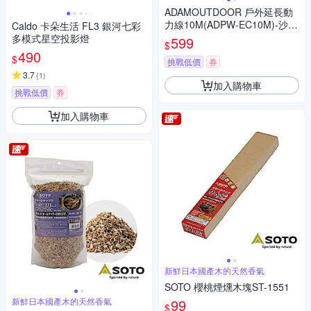
ADAMOUTDOOR 戶外延長動
力線10M(ADPW-EC10M)-沙漠
Caldo 卡朵生活 FL3 銀河七彩
色
多模式星空投影燈
599
$
490
$
挑戰低價
券
3.7
(
1
)
加入購物車
挑戰低價
券
加入購物車
新鮮日本國產木的天然香氣
SOTO 櫻桃煙燻木塊ST-1551
新鮮日本國產木的天然香氣
99
$