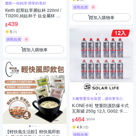
啜飲一份純淨 簡單的美好
挑戰低價
券
Keith 鎧斯鈦單層鈦杯 220ml /
Ti3200.純鈦杯子 鈦金屬杯 登
加入購物車
山鈦杯 露營杯鈦水杯 馬克杯隨
439
$
行杯
5
(
1
)
挑戰低價
券
加入購物車
大廠雙重安全裝置，讓你更安心
K-ONE卡旺 雙重防護防爆卡式
瓦斯罐 250g 12入 G002.卡式
爐瓦斯罐 防爆安控瓦斯罐 戶外
464
$504
$
露營瓦斯瓶 液態丁烷瓦斯 瓦斯
爐專用
4.9
(
12
)
【輕快風生活館】輕快風即飲
挑戰低價