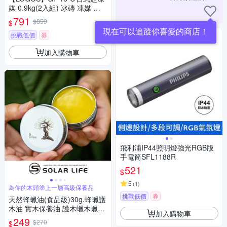
媒 0.9kg(2入組) 冰磚 凍媒 保
冰磚 長效保冰 露營 悠遊戶外
791
$859
$
現在可以追蹤你喜愛的商店！
挑戰低價
券
加入購物車
飛利浦IP44照明燈強光RGB版
手電筒SFL1188R
521
$
5
(
1
)
為你的木頭塗上一層高級保養品
挑戰低價
券
天然蜂蠟油(食品級)30g.蜂蠟護
木油 實木保養油 護木蠟木蠟油
加入購物車
傢俱護理蠟 家具保養
249
$270
$