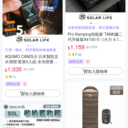
全新塗裝回歸登場，再次震撼沙場
Pro Kamping領航家 TANK爐二
代升級版X4100-II / (火力 4.1K
W).瓦斯卡式爐 4.1KW瓦斯爐
1,159
$1,259
$
防風單口爐 露營燒烤爐 行動休
只需一滴水，照亮黑暗的每個角落
閒爐
4.7
(
2
)
AQUMO CANDLE 日本製防災
水滴燈/套裝5入組.水光燈避難
挑戰低價
券
包 水點燈水蠟燭 防災停電 緊急
1,035
$1,125
$
加入購物車
照明燈 颱風地震
5
(
1
)
挑戰低價
券
加入購物車