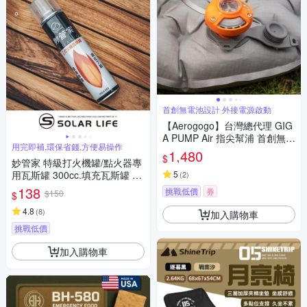
首創無電池設計 外接電源啟動
【Aerogogo】台灣總代理 GIG
A PUMP Air 指尖幫浦 首創無電
用完即補,環保省錢,方便易操作
池設計 外接電源啟動 露營充氣
1,480
$
妙管家 特級打火機罐/點火器專
Ｘ行李壓縮Ｘ日常收納 ALL IN
用瓦斯罐 300cc.填充瓦斯罐 打
5
(
2
)
火機專用瓦斯罐 防風打火機補
138
挑戰低價
券
$150
$
充 打火機補充瓶 點火器瓦斯罐
4.8
(
8
)
加入購物車
挑戰低價
加入購物車