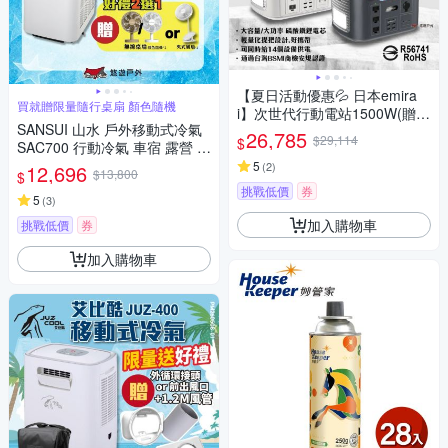
【夏日活動優惠💦 日本emira
買就贈限量隨行桌扇 顏色隨機
i】次世代行動電站1500W(贈
SANSUI 山水 戶外移動式冷氣
包) 太空灰 戶外電源 地震防災
26,785
$29,114
$
SAC700 行動冷氣 車宿 露營 悠
EMR1500 悠遊戶外
遊戶外
5
(
2
)
12,696
$13,800
$
挑戰低價
券
5
(
3
)
加入購物車
挑戰低價
券
加入購物車