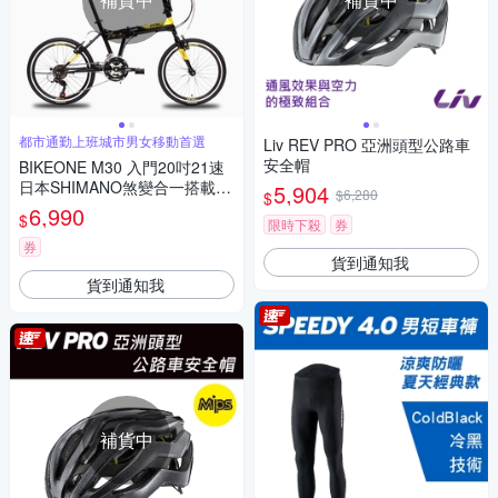
都市通勤上班城市男女移動首選
Liv REV PRO 亞洲頭型公路車
安全帽
BIKEONE M30 入門20吋21速
日本SHIMANO煞變合一搭載45
5,904
$6,280
$
1輪組折疊車
6,990
$
限時下殺
券
券
貨到通知我
貨到通知我
補貨中