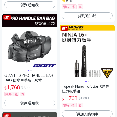
5
(
1
)
貨到通知我
限時下殺
券
貨到通知我
補貨中
GIANT H2PRO HANDLE BAR
BAG 防水車手袋 L尺寸
1,768
Topeak Nano TorqBar X迷你
$1,880
$
扭力板手組
限時下殺
券
1,768
$1,880
$
貨到通知我
限時下殺
券
加入購物車