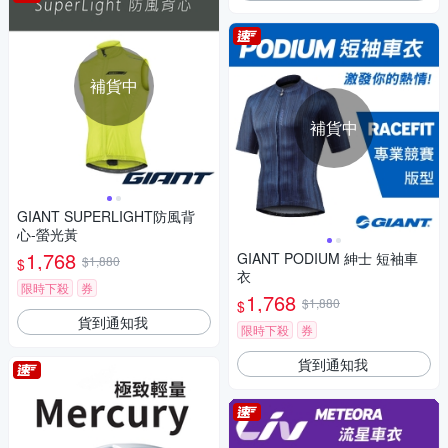
補貨中
補貨中
GIANT SUPERLIGHT防風背
心-螢光黃
1,768
GIANT PODIUM 紳士 短袖車
$1,880
$
衣
限時下殺
券
1,768
$1,880
$
貨到通知我
限時下殺
券
貨到通知我