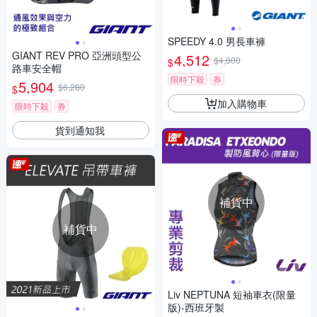
SPEEDY 4.0 男長車褲
GIANT REV PRO 亞洲頭型公
4,512
$4,800
$
路車安全帽
限時下殺
券
5,904
$6,280
$
加入購物車
限時下殺
券
貨到通知我
補貨中
補貨中
Liv NEPTUNA 短袖車衣(限量
版)-西班牙製