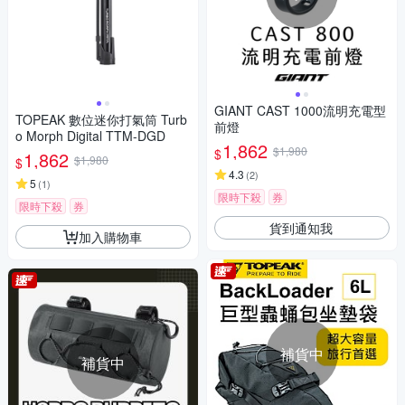
GIANT CAST 1000流明充電型
TOPEAK 數位迷你打氣筒 Turb
前燈
o Morph Digital TTM-DGD
1,862
$1,980
$
1,862
$1,980
$
4.3
(
2
)
5
(
1
)
限時下殺
券
限時下殺
券
貨到通知我
加入購物車
補貨中
補貨中