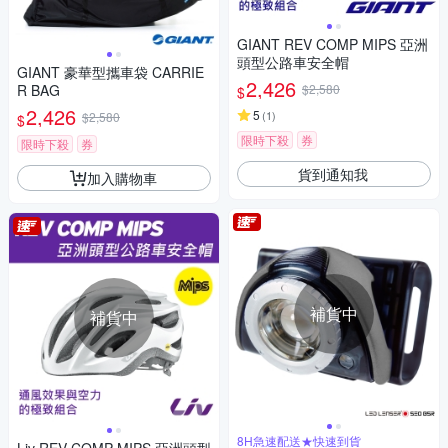
GIANT REV COMP MIPS 亞洲
頭型公路車安全帽
GIANT 豪華型攜車袋 CARRIE
2,426
R BAG
$2,580
$
2,426
5
(
1
)
$2,580
$
限時下殺
券
限時下殺
券
貨到通知我
加入購物車
補貨中
補貨中
8H急速配送★快速到貨