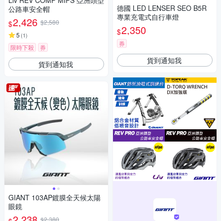
Liv REV COMP MIPS 亞洲頭型
德國 LED LENSER SEO B5R
公路車安全帽
專業充電式自行車燈
2,426
$2,580
$
2,350
$
5
(
1
)
券
限時下殺
券
貨到通知我
貨到通知我
GIANT 103AP鍍膜全天候太陽
眼鏡
2,238
$2,380