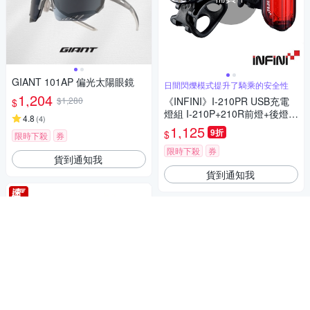
GIANT 101AP 偏光太陽眼鏡
日間閃爍模式提升了騎乘的安全性
1,204
$1,280
《INFINI》I-210PR USB充電
$
燈組 I-210P+210R前燈+後燈/
4.8
(
4
)
車燈/警示/照明
1,125
9折
$
限時下殺
券
限時下殺
券
貨到通知我
貨到通知我
補貨中