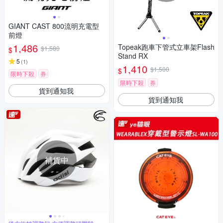
GIANT CAST 800流明充電型
前燈
1,486
Topeak跑車下管式立車架Flash
$1,580
$
Stand RX
5
(
1
)
1,410
$1,500
$
限時下殺
券
限時下殺
券
貨到通知我
貨到通知我
補貨中