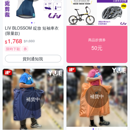
LIV BLOSSOM 綻放 短袖車衣
(限量款)
1,768
商品折價券
$1,880
$
50元
限時下殺
券
貨到通知我
補貨中
補貨中