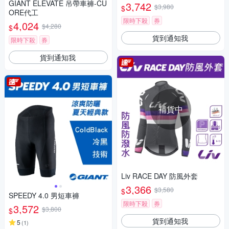
GIANT ELEVATE 吊帶車褲-CU
3,742
$3,980
$
ORE代工
限時下殺
券
4,024
$4,280
$
貨到通知我
限時下殺
券
貨到通知我
補貨中
Liv RACE DAY 防風外套
3,366
$3,580
$
SPEEDY 4.0 男短車褲
限時下殺
券
3,572
$3,800
$
貨到通知我
5
(
1
)