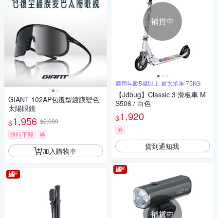
補貨中
適用年齡5歲以上 最大承重 75KG
【Jdbug】Classic 3 滑板車 M
GIANT 102AP包覆型鍍膜變色
S506 / 白色
太陽眼鏡
1,920
$
1,956
$2,080
$
券
限時下殺
券
貨到通知我
加入購物車
補貨中