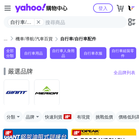
Yahoo購物中心
登入
自行車/自
行車配件
機車/導航/汽車百貨
自行車/自行車配件
全部
自行車人身用
自行車組裝零
自行車用品
自行車衣服
分類
品
件
嚴選品牌
全品牌列表
分類
品牌
快速到貨
有現貨
挑戰低價
價格低到