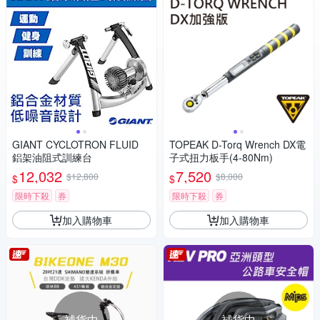
GIANT CYCLOTRON FLUID
TOPEAK D-Torq Wrench DX電
鋁架油阻式訓練台
子式扭力板手(4-80Nm)
12,032
7,520
$12,800
$8,000
$
$
限時下殺
券
限時下殺
券
加入購物車
加入購物車
補貨中
補貨中