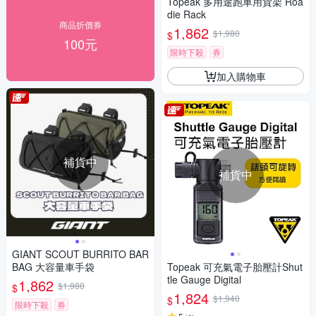
Topeak 多用途跑車用貨架 Roa
die Rack
商品折價券
1,862
$1,980
$
100元
限時下殺
券
加入購物車
補貨中
補貨中
GIANT SCOUT BURRITO BAR
BAG 大容量車手袋
Topeak 可充氣電子胎壓計Shut
tle Gauge Digital
1,862
$1,980
$
1,824
$1,940
$
限時下殺
券