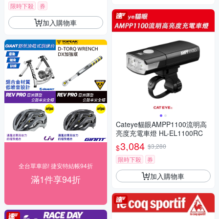
限時下殺
券
加入購物車
Cateye貓眼AMPP1100流明高
亮度充電車燈 HL-EL1100RC
3,084
$3,280
$
限時下殺
券
全台單車節! 捷安特結帳94折
加入購物車
滿1件享94折