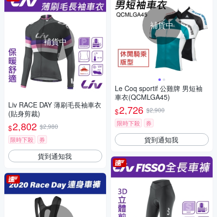
補貨中
補貨中
Le Coq sportif 公雞牌 男短袖
車衣(QCMLGA45)
Liv RACE DAY 薄刷毛長袖車衣
2,726
$2,900
$
(貼身剪裁)
限時下殺
券
2,802
$2,980
$
貨到通知我
限時下殺
券
貨到通知我