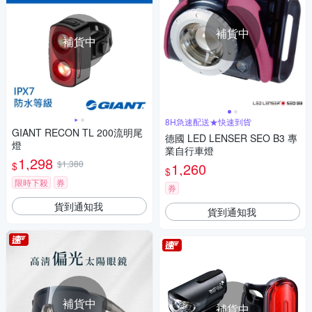
補貨中
補貨中
8H急速配送★快速到貨
GIANT RECON TL 200流明尾
德國 LED LENSER SEO B3 專
燈
業自行車燈
1,298
$1,380
$
1,260
$
限時下殺
券
券
貨到通知我
貨到通知我
補貨中
補貨中