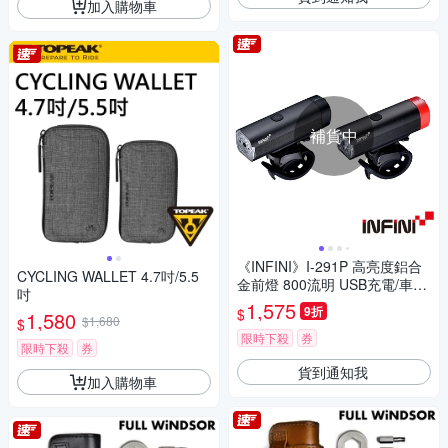
加入購物車
補貨中
《INFINI》I-291P 高亮度鋁合
CYCLING WALLET 4.7吋/5.5
金前燈 800流明 USB充電/車燈/
吋
警示/夜騎/安全
1,575
9折
$
1,580
$1,680
$
限時下殺
券
限時下殺
券
貨到通知我
加入購物車