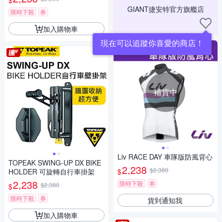
$
GIANT捷安特官方旗艦店
限時下殺
券
加入購物車
現在可以追蹤你喜愛的商店！
補貨中
Liv RACE DAY 車隊版防風背心
TOPEAK SWING-UP DX BIKE
2,238
$2,380
$
HOLDER 可旋轉自行車掛架
2,238
限時下殺
券
$2,380
$
限時下殺
券
貨到通知我
加入購物車