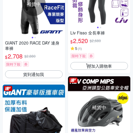
補貨中
Liv Fisso 全長車褲
2,520
$2,680
$
GIANT 2020 RACE DAY 連身
車褲
5
(
1
)
2,708
限時下殺
券
$2,880
$
限時下殺
券
加入購物車
貨到通知我
補貨中