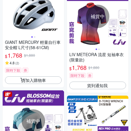
補貨中
GIANT MERCURY 輕量自行車
安全帽 L尺寸(58-61CM)
1,768
LIV METEORA 流星 短袖車衣
$1,880
$
(限量款)
4.8
(
2
)
1,768
$1,880
$
限時下殺
券
限時下殺
券
加入購物車
貨到通知我
補貨中