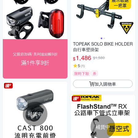
TOPEAK SOLO BIKE HOLDER
自行車壁掛架
父親節加碼! 美利達結帳9折
1,486
$1,580
$
滿1件享9折
5
(
1
)
限時下殺
券
加入購物車
補貨中
補貨中