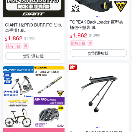
TOPEAK BackLoader 巨型蟲
GIANT H2PRO BURRITO 防水
蛹包坐墊袋 6L
車手掛1.6L
1,862
$1,980
$
1,862
$1,980
$
限時下殺
券
限時下殺
券
貨到通知我
貨到通知我