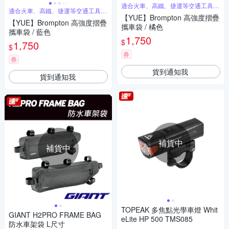
適合火車、高鐵、捷運等交通工具攜
適合火車、高鐵、捷運等交通工具攜
行
行
【YUE】Brompton 高強度摺疊
【YUE】Brompton 高強度摺疊
攜車袋 / 橘色
攜車袋 / 藍色
1,750
$
1,750
$
券
券
貨到通知我
貨到通知我
補貨中
補貨中
TOPEAK 多焦點光學車燈 Whit
GIANT H2PRO FRAME BAG
eLite HP 500 TMS085
防水車架袋 L尺寸