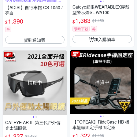
後方旋轉調整鈕 方便調整頭圍鬆緊
度
Cateye貓眼WEARABLEX穿戴
【ADISI】自行車帽 CS-1050 /
型警示燈SL-WA100
亮白
1,363
1,390
$1,450
$
$
限時下殺
券
券
加入購物車
貨到通知我
補貨中
補貨中
【TOPEAK】RideCase HB 機
CATEYE AR III 第三代戶外偏
車龍頭固定手機固定座
光太陽眼鏡
1,322
1,337
$1,406
$
$1,422