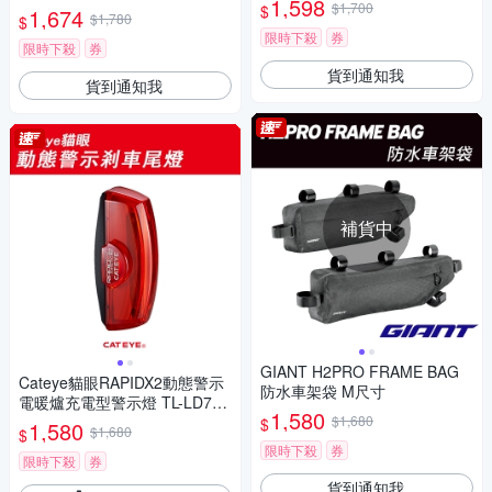
1,598
$1,700
$
1,674
$1,780
$
限時下殺
券
限時下殺
券
貨到通知我
貨到通知我
補貨中
GIANT H2PRO FRAME BAG
Cateye貓眼RAPIDX2動態警示
防水車架袋 M尺寸
電暖爐充電型警示燈 TL-LD710
1,580
K
$1,680
$
1,580
$1,680
$
限時下殺
券
限時下殺
券
貨到通知我