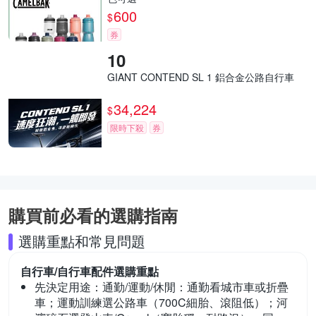
600
$
券
GIANT CONTEND SL 1 鋁合金公路自行車
34,224
$
限時下殺
券
購買前必看的選購指南
選購重點和常見問題
自行車/自行車配件
選購重點
先決定用途：通勤/運動/休閒：
通勤看城市車或折疊
車；運動訓練選公路車（700C細胎、滾阻低）；河