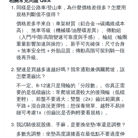
相關常見問題 Q&A
同樣是公路車/登山車，為什麼價格差很多？怎麼用
規格判斷值不值得？
價格差多半來自：車架材質（鋁合金→碳纖維成本
高）、煞車等級（機械碟/油壓碟差異）、傳動組
（入門/中階/高階變速可靠度與手感）、輪組（輪圈
重量影響加速與操控）。新手可先確保：尺寸合身
＋煞車安全性＋外胎品質；傳動高階可留到騎一段
後再升級。
變速是買越多速越好嗎？我常通勤兼偶爾爬坡，該
怎麼選齒比？
不一定。8-12速只是飛輪的「分段數」。你真正需
要的是低檔齒比：常爬坡就選較大的後飛輪（低檔
更輕）、前盤不要過大；雙盤（2x）齒比範圍廣，
平路＋混合路況更彈性；想保養簡單、越野不易掉
鏈可考慮1x（但齒比是否夠輕要看規格）。
我試騎後屁股痛、手麻，是要換坐墊/車還是調整？
多數先調整：坐墊高度讓膝蓋在最低點不要過度伸