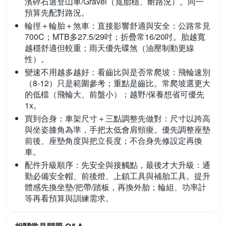
濱碎石選登山車/Gravel（寬胎穩、耐路況）。同一
預算先配對路況。
輪徑＋輪胎＋煞車：直接影響舒適與安全：
公路常見
700C；MTB多27.5/29吋；折疊常16/20吋。胎越寬
越穩舒適但較重；雨天優先碟煞（油壓制動更線
性）。
變速不用越多越好：看齒比與是否常爬坡：
飛輪速別
（8-12）只是範圍參考；重點是齒比。常爬坡選更大
的低檔（飛輪大、前盤小）；越野/保養想省可優先
1x。
買到合身：車架尺寸＋三點調整先做對：
尺寸以跨高
與坐姿膝角為準，手把太低會肩頸痠。優先調整座墊
前後、座墊角度與把立長度；不合身先修設定再換
車。
配件升級順序：先安全與接觸點，最後才大升級：
通
勤必備安全帽、前後燈、上鎖工具與補胎工具。提升
體感先換坐墊/把帶/踏板，再換外胎；輪組、功率計
等再看預算與訓練需求。