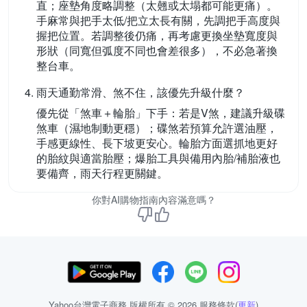
直；座墊角度略調整（太翹或太塌都可能更痛）。
手麻常與把手太低/把立太長有關，先調把手高度與
握把位置。若調整後仍痛，再考慮更換坐墊寬度與
形狀（同寬但弧度不同也會差很多），不必急著換
整台車。
雨天通勤常滑、煞不住，該優先升級什麼？
優先從「煞車＋輪胎」下手：若是V煞，建議升級碟
煞車（濕地制動更穩）；碟煞若預算允許選油壓，
手感更線性、長下坡更安心。輪胎方面選抓地更好
的胎紋與適當胎壓；爆胎工具與備用內胎/補胎液也
要備齊，雨天行程更關鍵。
你對AI購物指南內容滿意嗎？
Yahoo台灣電子商務 版權所有 © 2026 服務條款(
更新
)