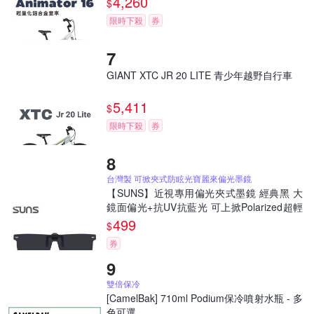
4,260
$
限時下殺
券
GIANT XTC JR 20 LITE 青少年越野自行車
5,411
$
限時下殺
券
台灣製 可掀夾式防眩光寶麗來偏光墨鏡
【SUNS】近視專用偏光夾式墨鏡 經典黑 大
鏡面偏光+抗UV抗藍光 可上掀Polarized超輕
量僅8g
499
$
券
雙倍保冷
[CamelBak] 710ml Podium保冷噴射水瓶 - 多
色可選