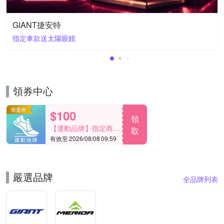
GIANT捷安特
指定車款送太陽眼鏡
領券中心
$100
領
【運動品牌】指定商品
取
有效至 2026/08/08 09:59
滿1000折100
嚴選品牌
全品牌列表