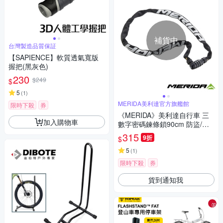
補貨中
台灣製造品質保証
【SAPIENCE】軟質透氣寬版
握把(黑灰色)
230
$249
$
5
(
1
)
MERIDA美利達官方旗艦館
限時下殺
券
《MERIDA》美利達自行車 三
加入購物車
數字密碼鍊條鎖90cm 防盜/車
鎖/上鎖/單車
315
9折
$
5
(
1
)
限時下殺
券
貨到通知我