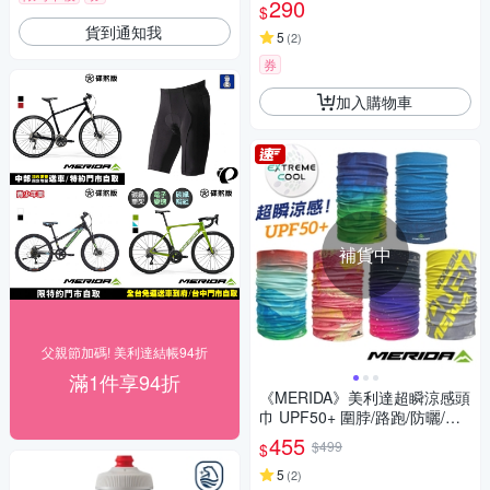
290
$
貨到通知我
5
(
2
)
券
加入購物車
補貨中
父親節加碼! 美利達結帳94折
滿1件享94折
《MERIDA》美利達超瞬涼感頭
巾 UPF50+ 圍脖/路跑/防曬/健
行/單車/爬山/防疫
455
$499
$
5
(
2
)