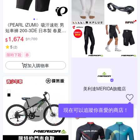
《PEARL iZUMi》吸汗速乾 男
短車褲 200-3DE 日本製 春夏車
褲/入門車褲/單車/運動/自行車
1,674
$1,780
$
5
(
2
)
限時下殺
券
加入購物車
美利達MERIDA旗艦店
補貨中
現在可以追蹤你喜愛的商店！