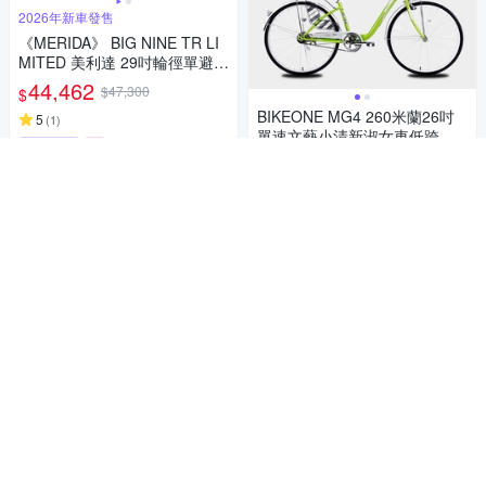
2026年新車發售
《MERIDA》 BIG NINE TR LI
MITED 美利達 29吋輪徑單避震
登山車 無附踏板/120mm前行
44,462
$47,300
$
程/大9/林道/越野/XC/TRAIL/單
BIKEONE MG4 260米蘭26吋
車/美利達2026
5
(
1
)
單速文藝小清新淑女車低跨點
挑戰低價
券
設計城市休閒自行車(城市悠
3,688
89折
$
遊、通勤車代步最佳首選)
加入購物車
5
(
1
)
挑戰低價
券
加入購物車
來自單車休閒愛好者的評選