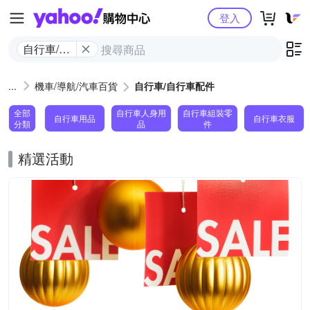
Yahoo購物中心
登入
自行車/自
行車配件
機車/導航/汽車百貨
自行車/自行車配件
全部
自行車人身用
自行車組裝零
自行車用品
自行車衣服
分類
品
件
精選活動