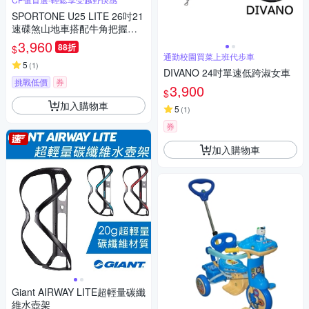
SPORTONE U25 LITE 26吋21
速碟煞山地車搭配牛角把握煞
變一體變速器讓騎乘者輕鬆克
3,960
88折
$
服坡道地形的運動通勤2用自行
通勤校園買菜上班代步車
車
5
(
1
)
DIVANO 24吋單速低跨淑女車
挑戰低價
券
3,900
$
加入購物車
5
(
1
)
券
加入購物車
Giant AIRWAY LITE超輕量碳纖
維水壺架