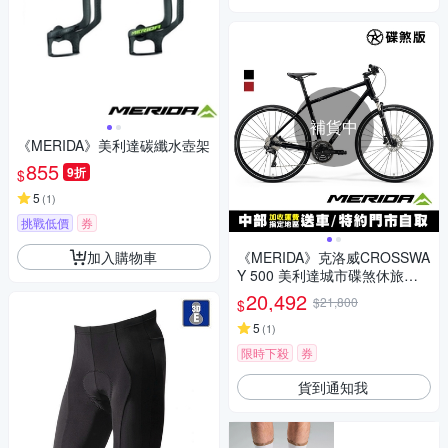
補貨中
《MERIDA》美利達碳纖水壺架
855
9折
$
5
(
1
)
挑戰低價
券
加入購物車
《MERIDA》克洛威CROSSWA
Y 500 美利達城市碟煞休旅車
無附腳架/代步/休閒/通勤/運動/
20,492
$21,800
$
自行車/單車
5
(
1
)
限時下殺
券
貨到通知我