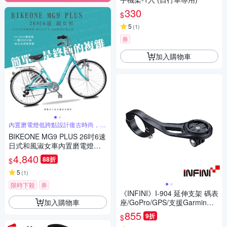
330
$
5
(
1
)
券
加入購物車
內置磨電燈低跨點設計復古時尚，騎
行輕便
BIKEONE MG9 PLUS 26吋6速
日式和風淑女車內置磨電燈低
跨點設計復古式美學婆婆媽媽
4,840
88折
$
姐妹學生通勤自行車代步首選
5
(
1
)
限時下殺
券
《INFINI》I-904 延伸支架 碼表
加入購物車
座/GoPro/GPS/支援Garmin、B
ryton
855
9折
$