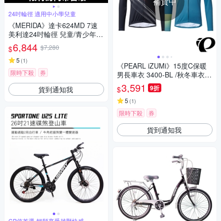
補貨中
24吋輪徑 適用中小學兒童
《MERIDA》達卡624MD 7速
美利達24吋輪徑 兒童/青少年入
門自行車 9-12歲/中小學/避震
6,844
$7,280
$
前叉/碟煞/腳踏車/童車/單車
5
(
1
)
《PEARL iZUMi》15度C保暖
限時下殺
券
男長車衣 3400-BL /秋冬車衣/
保暖車衣/長車衣/運動/自行車
3,591
9折
貨到通知我
$
5
(
1
)
限時下殺
券
貨到通知我
CP值首選-輕鬆享受越野快感