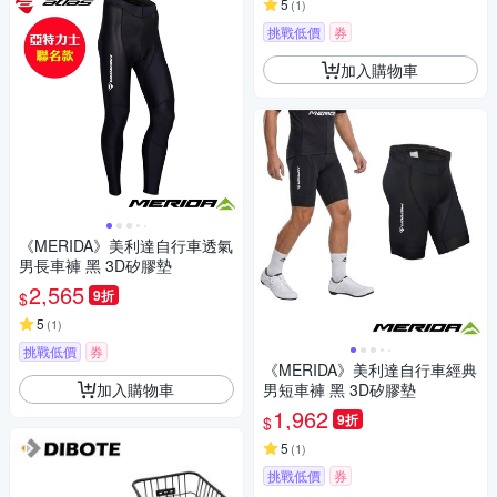
5
(
1
)
挑戰低價
券
加入購物車
《MERIDA》美利達自行車透氣
男長車褲 黑 3D矽膠墊
2,565
9折
$
5
(
1
)
挑戰低價
券
《MERIDA》美利達自行車經典
加入購物車
男短車褲 黑 3D矽膠墊
1,962
9折
$
5
(
1
)
挑戰低價
券