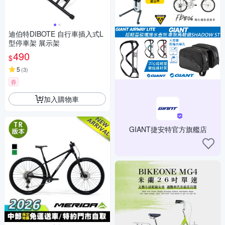
迪伯特DIBOTE 自行車插入式L
型停車架 展示架
490
$
5
(
3
)
券
加入購物車
GIANT捷安特官方旗艦店