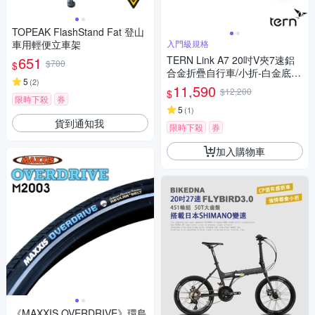
TOPEAK FlashStand Fat 登山
車用輕便立車架
入門級規格
651
TERN Link A7 20吋V夾7速鋁
$700
$
合金折疊自行車/小折-白金底藍
5
(
2
)
標
11,590
$12,200
$
限時下殺
券
5
(
1
)
貨到通知我
限時下殺
券
加入購物車
《MAXXIS OVERDRIVE》環島