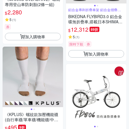
專用登山車防刺胎(2條一組)
鋁合金專利折疊車架 鋁合金摺疊立
2,280
$
管
BIKEDNA FLYBIRD3.0 鋁合金
5
(
1
)
碟煞折疊車,搭載日本SHIMAN2
7速SORA套件 50T培林大盤 45
券
12,312
89折
$
1輪組前後輪快拆強悍都會小折
加入購物車
5
(
1
)
限時下殺
券
加入購物車
《KPLUS》螺紋款加壓機能襪
(自行車襪/單車襪/機能襪/中長
襪/襪子/長襪/透氣車襪/單車)
495
9折
$