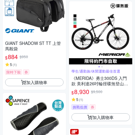
GIANT SHADOW ST TT 上管
馬鞍袋
884
$950
$
5
(
1
)
學生/通勤族/休閒運動最佳首選
限時下殺
券
《MERIDA》勇士300DS 入門
加入購物車
款 美利達26吋輪徑碟煞登山車
學生/運動/通勤/代步/單車/自行
8,930
$9,500
$
車
5
(
1
)
挑戰低價
券
加入購物車