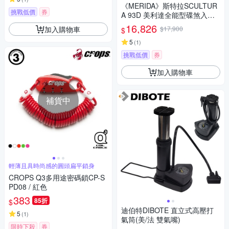
《MERIDA》斯特拉SCULTUR
挑戰低價
券
A 93D 美利達全能型碟煞入門
跑車 無附腳架/競速/入門/彎把/
16,826
加入購物車
$17,900
$
公路車/自行車/單車
5
(
1
)
挑戰低價
券
加入購物車
補貨中
輕薄且具時尚感的圓頭扁平鎖身
CROPS Q3多用途密碼鎖CP-S
PD08 / 紅色
383
85折
$
迪伯特DIBOTE 直立式高壓打
5
(
1
)
氣筒(美/法 雙氣嘴)
限時下殺
券