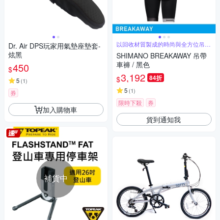
以回收材質製成的時尚與全方位吊帶
Dr. Air DPS玩家用氣墊座墊套-
車褲
炫黑
SHIMANO BREAKAWAY 吊帶
車褲 / 黑色
450
$
3,192
84折
$
5
(
1
)
5
(
1
)
券
限時下殺
券
加入購物車
貨到通知我
補貨中