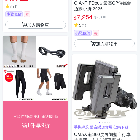
GIANT FD806 最高CP值都會
5
(
1
)
通勤小折 2026
挑戰低價
券
7,254
$7,800
$
加入購物車
5
(
1
)
挑戰低價
券
加入購物車
父親節加碼! 美利達結帳9折
滿1件享9折
手機導航 聽音樂超實用 促銷下殺
OMAX 新360度可調整自行車
手機架-1入 (自行車專用)