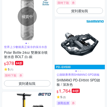
限時下殺
券
貨到通知我
補貨中
世界上少數能真正保冷的保冷水壺
Polar Bottle 24oz 雙層保冷噴
射水壺 BOLT 白-銀
378
84折
$
5
(
1
)
公路騎乘專用SHIMANO SPD踏板
限時下殺
券
SHIMANO PD-EH500 SPD踏
貨到通知我
板 / 深灰色
1,764
84折
$
5
(
2
)
挑戰低價
券