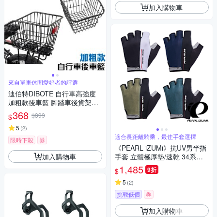
加入購物車
來自單車休閒愛好者的評選
迪伯特DIBOTE 自行車高強度
加粗款後車籃 腳踏車後貨架車
籃
368
$399
$
5
(
2
)
適合長距離騎乘，最佳手套選擇
限時下殺
券
《PEARL iZUMi》抗UV男半指
加入購物車
手套 立體極厚墊/速乾 34系列 2
5 長途騎乘/單車/短手套/短指手
1,485
9折
$
套/日本
5
(
2
)
挑戰低價
券
加入購物車