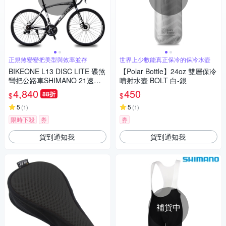
正規煞變變把美型與效率並存
世界上少數能真正保冷的保冷水壺
BIKEONE L13 DISC LITE 碟煞
【Polar Bottle】24oz 雙層保冷
彎把公路車SHIMANO 21速正
噴射水壺 BOLT 白-銀
規煞變變把搭載大刀輪組及舒
4,840
450
88折
$
$
適的幾何結構，首次挑戰公路
的最佳選擇！
5
5
(
1
)
(
1
)
限時下殺
券
券
貨到通知我
貨到通知我
補貨中