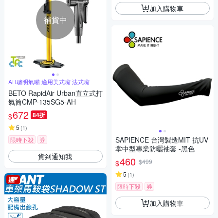
加入購物車
補貨中
AH聰明氣嘴 適用美式嘴 法式嘴
BETO RapidAir Urban直立式打
氣筒CMP-135SG5-AH
672
84折
$
5
(
1
)
SAPIENCE 台灣製造MIT 抗UV
限時下殺
券
掌中型專業防曬袖套 -黑色
貨到通知我
460
$499
$
5
(
1
)
限時下殺
券
加入購物車