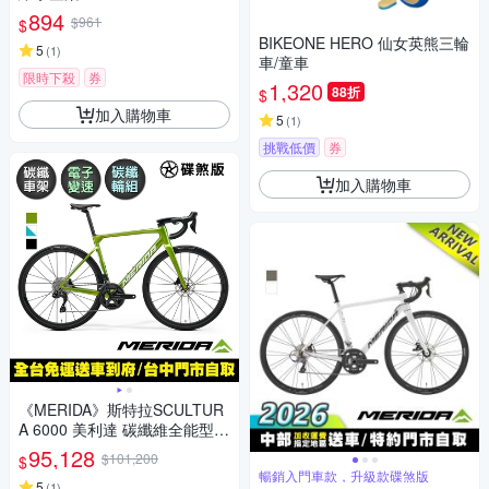
894
$961
$
BIKEONE HERO 仙女英熊三輪
5
(
1
)
車/童車
限時下殺
券
1,320
88折
$
加入購物車
5
(
1
)
挑戰低價
券
加入購物車
《MERIDA》斯特拉SCULTUR
A 6000 美利達 碳纖維全能型碟
煞公路車 無附踏板/碳纖輪組/1
95,128
$101,200
$
05無線電變/公路車/巴林勝利
暢銷入門車款，升級款碟煞版
5
(
1
)