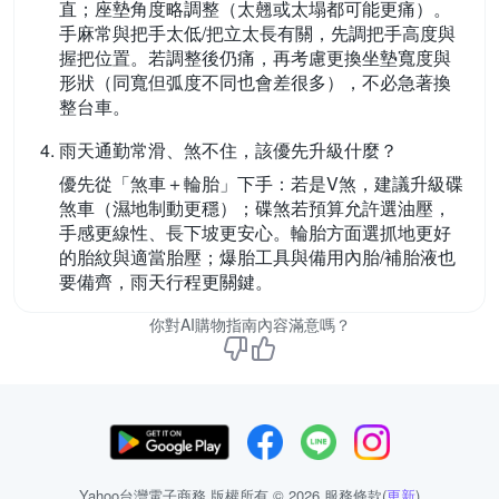
直；座墊角度略調整（太翹或太塌都可能更痛）。
手麻常與把手太低/把立太長有關，先調把手高度與
握把位置。若調整後仍痛，再考慮更換坐墊寬度與
形狀（同寬但弧度不同也會差很多），不必急著換
整台車。
雨天通勤常滑、煞不住，該優先升級什麼？
優先從「煞車＋輪胎」下手：若是V煞，建議升級碟
煞車（濕地制動更穩）；碟煞若預算允許選油壓，
手感更線性、長下坡更安心。輪胎方面選抓地更好
的胎紋與適當胎壓；爆胎工具與備用內胎/補胎液也
要備齊，雨天行程更關鍵。
你對AI購物指南內容滿意嗎？
Yahoo台灣電子商務 版權所有 © 2026 服務條款(
更新
)