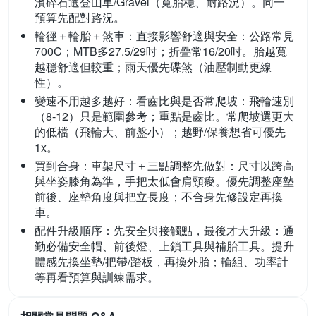
濱碎石選登山車/Gravel（寬胎穩、耐路況）。同一
預算先配對路況。
輪徑＋輪胎＋煞車：直接影響舒適與安全：
公路常見
700C；MTB多27.5/29吋；折疊常16/20吋。胎越寬
越穩舒適但較重；雨天優先碟煞（油壓制動更線
性）。
變速不用越多越好：看齒比與是否常爬坡：
飛輪速別
（8-12）只是範圍參考；重點是齒比。常爬坡選更大
的低檔（飛輪大、前盤小）；越野/保養想省可優先
1x。
買到合身：車架尺寸＋三點調整先做對：
尺寸以跨高
與坐姿膝角為準，手把太低會肩頸痠。優先調整座墊
前後、座墊角度與把立長度；不合身先修設定再換
車。
配件升級順序：先安全與接觸點，最後才大升級：
通
勤必備安全帽、前後燈、上鎖工具與補胎工具。提升
體感先換坐墊/把帶/踏板，再換外胎；輪組、功率計
等再看預算與訓練需求。