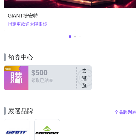
GIANT捷安特
指定車款送太陽眼鏡
領券中心
$500
去
逛
領取已結束
逛
嚴選品牌
全品牌列表