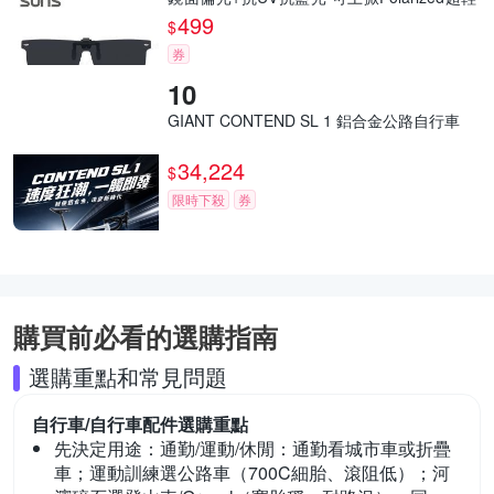
量僅8g
499
$
券
GIANT CONTEND SL 1 鋁合金公路自行車
34,224
$
限時下殺
券
購買前必看的選購指南
選購重點和常見問題
自行車/自行車配件
選購重點
先決定用途：通勤/運動/休閒：
通勤看城市車或折疊
車；運動訓練選公路車（700C細胎、滾阻低）；河