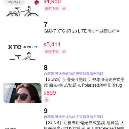
4,950
$
限時下殺
券
GIANT XTC JR 20 LITE 青少年越野自行車
5,411
$
限時下殺
券
台灣製 可掀夾式防眩光寶麗來偏光墨鏡
【SUNS】折疊夾片墨鏡 近視專用偏光夾式墨
鏡 偏光+抗UV抗藍光 Polarized超輕量僅10g
699
$
券
台灣製 可掀夾式防眩光寶麗來偏光墨鏡
【SUNS】近視專用偏光夾式墨鏡 經典黑 大
鏡面偏光+抗UV抗藍光 可上掀Polarized超輕