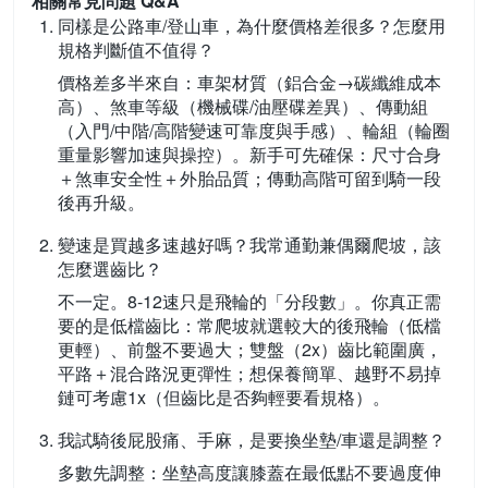
相關常見問題 Q&A
同樣是公路車/登山車，為什麼價格差很多？怎麼用
規格判斷值不值得？
價格差多半來自：車架材質（鋁合金→碳纖維成本
高）、煞車等級（機械碟/油壓碟差異）、傳動組
（入門/中階/高階變速可靠度與手感）、輪組（輪圈
重量影響加速與操控）。新手可先確保：尺寸合身
＋煞車安全性＋外胎品質；傳動高階可留到騎一段
後再升級。
變速是買越多速越好嗎？我常通勤兼偶爾爬坡，該
怎麼選齒比？
不一定。8-12速只是飛輪的「分段數」。你真正需
要的是低檔齒比：常爬坡就選較大的後飛輪（低檔
更輕）、前盤不要過大；雙盤（2x）齒比範圍廣，
平路＋混合路況更彈性；想保養簡單、越野不易掉
鏈可考慮1x（但齒比是否夠輕要看規格）。
我試騎後屁股痛、手麻，是要換坐墊/車還是調整？
多數先調整：坐墊高度讓膝蓋在最低點不要過度伸