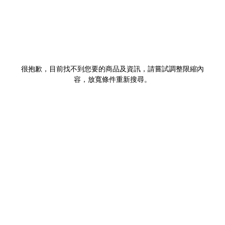
很抱歉，目前找不到您要的商品及資訊，請嘗試調整限縮內
容，放寬條件重新搜尋。