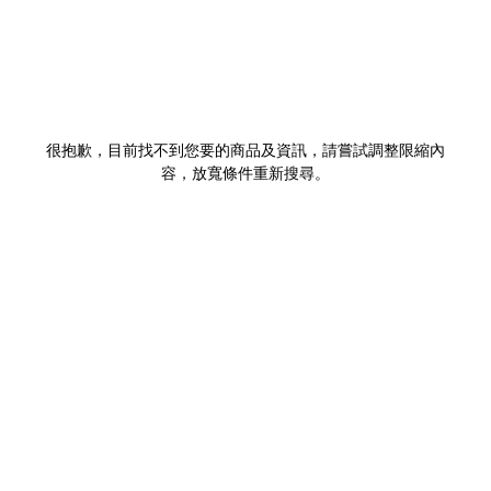
很抱歉，目前找不到您要的商品及資訊，請嘗試調整限縮內
容，放寬條件重新搜尋。