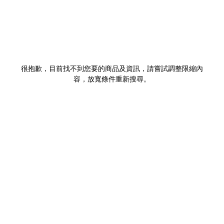
很抱歉，目前找不到您要的商品及資訊，請嘗試調整限縮內
容，放寬條件重新搜尋。