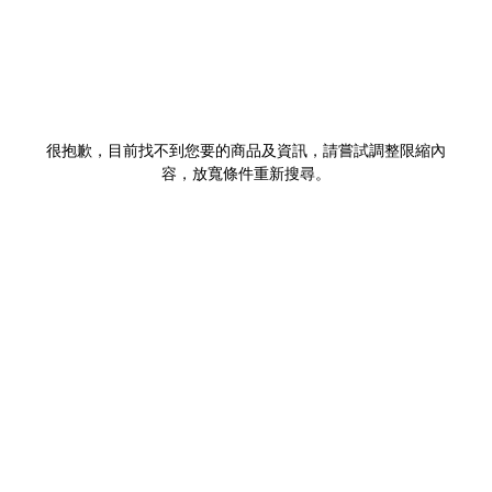
很抱歉，目前找不到您要的商品及資訊，請嘗試調整限縮內
容，放寬條件重新搜尋。