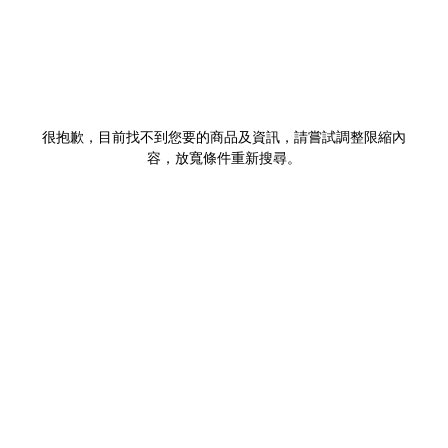
很抱歉，目前找不到您要的商品及資訊，請嘗試調整限縮內
容，放寬條件重新搜尋。