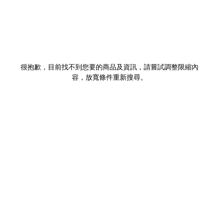
很抱歉，目前找不到您要的商品及資訊，請嘗試調整限縮內
容，放寬條件重新搜尋。