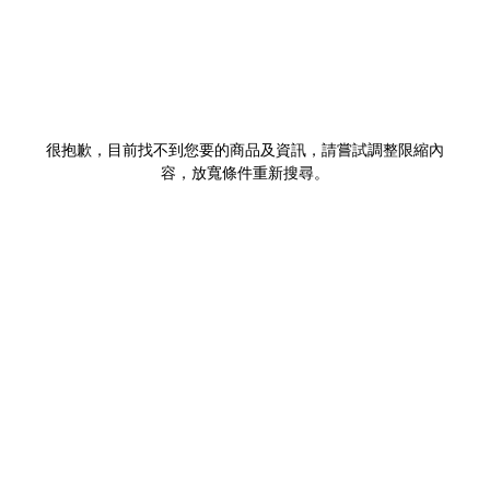
很抱歉，目前找不到您要的商品及資訊，請嘗試調整限縮內
容，放寬條件重新搜尋。