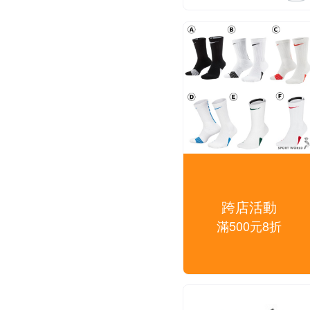
跨店活動
滿500元8折