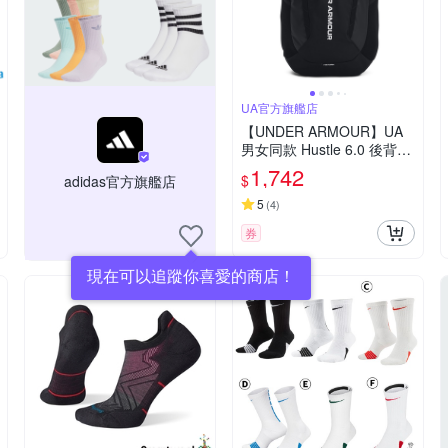
UA官方旗艦店
【UNDER ARMOUR】UA
男女同款 Hustle 6.0 後背包
_1384672-002
1,742
$
adidas官方旗艦店
5
(
4
)
券
現在可以追蹤你喜愛的商店！