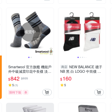
補貨中
Smartwool 官方旗艦 機能戶
NEW BALANCE 襪子
商店
外中級減震印花中長襪 淡灰
NB 黑 白 LOGO 中筒襪 長
美麗諾羊毛襪 登山襪 保暖
襪 一入 71204004-
842
160
$935
$
$
襪 除臭襪
5
5
(
1
)
限時下殺
券