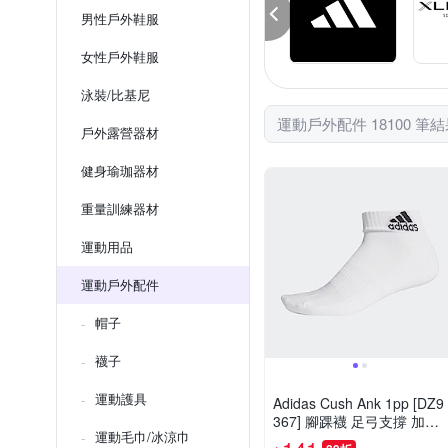
男性戶外鞋服
女性戶外鞋服
泳裝/比基尼
運動戶外配件 18100 筆
戶外露營器材
健身瑜珈器材
重量訓練器材
運動用品
運動戶外配件
帽子
襪子
運動護具
Adidas Cush Ank 1pp [DZ9
367] 腳踝襪 足弓支撐 加厚
運動毛巾/冰涼巾
運動 休閒 訓練 舒適 白