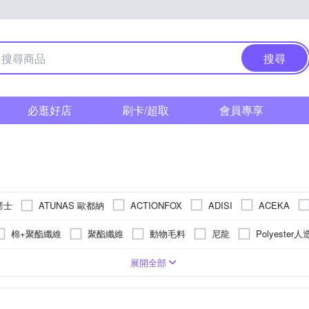
搜尋
必逛好店
刷卡/超取
會員專享
亞瑟士
ATUNAS 歐都納
ACTIONFOX
ADISI
ACEKA
Columbia 哥倫比亞
CONVERSE
Cobmaster
DESCENT
棉+聚酯纖維
聚酯纖維
動物毛料
尼龍
Polyeste
Jack wolfskin 飛狼
aker
Injinji
Julbo
KANGOL
L
彈性纖維
詳內文
無
牛仔
如圖
尼龍、
-
避震
中筒襪
水壺
護腰/髖關節
抑菌除臭
包包
毛帽
護踝/足跟/足弓
袖套 / 臂套
短襪
腳底加厚 / 毛巾底
漁夫帽
頭帶 / 髮帶
護腿
長襪
機能壓力
護肘
能量穿戴配件
踝襪 / 隱形襪
五趾襪
肌肉貼布/
L
XL
XXL
2L
3L
2XL
3XL
FREE
展開全部
ut 長毛象
Mega coouv
Mountain Hardwear
NIKE
NBA
布面料
帆布
依商品標示
德絨
TPU氣墊、網布、魔鬼
噴霧
毛巾
護牙套
手機臂套
短袖T恤
反光帶
袖套
補給號碼帶
飛行帽
手套
水壺腰包
淑女帽
多功
UK3.5
UK4
UK4.5
UK5
UK5.5
UK6
UK
PEILOU 貝柔
ERS
PUMA
PAC
Reebok
RAB
,膠絲13%
50%再生機能尼龍 + 46%再生聚醯胺 + 4%再生彈性纖維
 / 平衡板
登山鞋
倒立機 / 伸展機
方框
鞋袋
健康步道墊 / 按摩球
足球
10cm以下
內搭褲襪
健腹機 / 縮
足球鞋
UK10.5
UK11
UK12
11~15cm
16