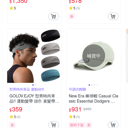
1,350
578
$
$
帽/休閒帽
5
5
(
1
)
券
補貨中
型男時尚單品 運動頭巾
可調式帽圍
GOLOV.EJOY 型男時尚單
New Era 棒球帽 Casual Cla
品!! 運動髮帶 頭巾 束髮帶
ssic Essential Dodgers 洛
運動 健身 跑步 騎自行車 瑜
杉磯道奇 淺草綠 老帽 NE14
359
931
$980
$
$
珈 籃球 高爾夫 吸濕排汗 透
700329
氣速乾 彈性佳 吸汗止汗頭
5
5
(
1
)
(
1
)
帶
券
限時下殺
券