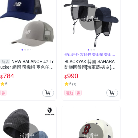
補貨中
登山戶外 攻頂包 登山帽 登山必
備
NEW BALANCE 47 Tr
BLACKYAK 韓國 SAHARA
商店
ucker 網帽 司機帽 兩色任選
防曬圓盤帽[海軍藍/碳灰]春
中性款 棒球帽 LAH00451N
夏 遮陽帽 圓盤帽 防曬帽 中
784
990
$
$
NY/LAH00451TAG
性款 BYCB1NAF06
5
5
(
1
)
券
活動
券
補貨中
補貨中