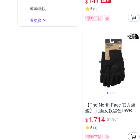
141
89折
$
運動眼鏡
5
(
2
)
限時下殺
券
看更多
【The North Face 官方旗
艦】 北面女款黑色DWR防
潑水可觸控手套｜89RAJK3
1,714
$1,904
$
5
(
1
)
限時下殺
券