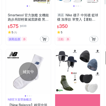
Smartwool 官方旗艦 女機能
Nike 襪子 中筒襪 籃球
商店
跑步局部輕量減震踝襪 黑色
襪 加厚款 單雙入【運動世
美麗諾羊毛襪 跑襪 保暖襪
界】SX7622-013/100/105/
575
350
$638
$
$
除臭襪
111/104/103
5
5
(
1
)
挑戰低價
券
活動
券
補貨中
NB官方直營旗艦店
【New Balance】棉質中筒