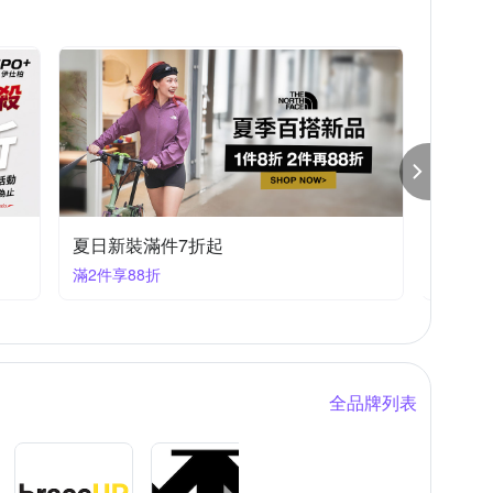
Face
Timberland
UNDER ARMOUR
0%、聚酯纖維(含石墨烯)45%、尼龍纖維15%
夫健康生活館
尼龍、彈性纖維、Dryarn
詳見包裝
醯胺纖維、30％Lycra (Elastam) 彈性纖維
絲
夏日新裝滿件7折起
滿額抵
滿2件享88折
滿3800
全品牌列表