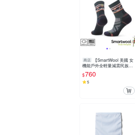
【SmartWool 美國 女
商店
機能戶外全輕量減震民族風
印花中筒襪《暮光藍》】S
760
$
W001580/登山/運動襪/機能
襪
5