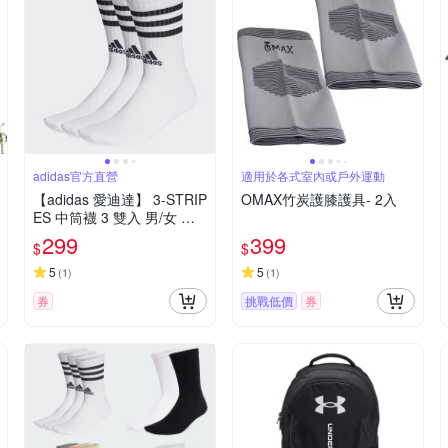
adidas官方直營
適用於各式室內或戶外運動
【adidas 愛迪達】 3-STRIP
OMAX竹炭護膝護具- 2入
ES 中筒襪 3 雙入 男/女 兒
童 - Originals HT3458
299
399
$
$
5
5
(
1
)
(
1
)
券
挑戰低價
券