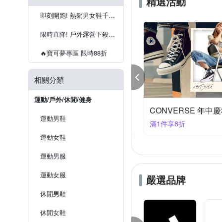
精選活動
SmartWool
SNOW TRA
85%尼龍/15%彈性纖
TPU
長褲
露指手套
單車
F
即刻開跑! 熱銷男女鞋千元有找
Wildland 荒野
Wilson
聚酯纖維45%(含竹炭成份)、尼龍
限時直降! 戶外露營下殺5折起
75%尼龍、25%萊卡
吸汗
🔥寶可夢專區 限時88折
尼龍、聚酯纖維、彈性纖維、PU
相關分類
運動/戶外/休閒/健身
KEx聯合品牌 結帳95折
CONVERSE 年中
運動男鞋
件享95折
滿1件享8折
運動女鞋
運動男服
運動女服
嚴選品牌
休閒男鞋
休閒女鞋