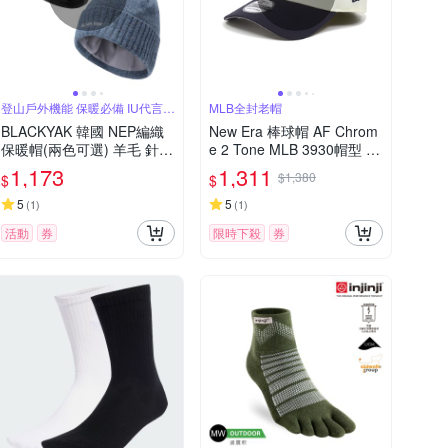
登山戶外機能 保暖必備 IU代言品
MLB全封老帽
牌
BLACKYAK 韓國 NEP編織
New Era 棒球帽 AF Chrom
保暖帽(兩色可選) 羊毛 針織
e 2 Tone MLB 3930帽型 波
帽 保暖帽 毛帽 休閒帽 中性
士頓紅襪 BOS 全封帽 老帽
1,173
1,311
$1,380
$
$
BYEB2NAE06
NE60574195
5
5
(
1
)
(
1
)
活動
券
限時下殺
券