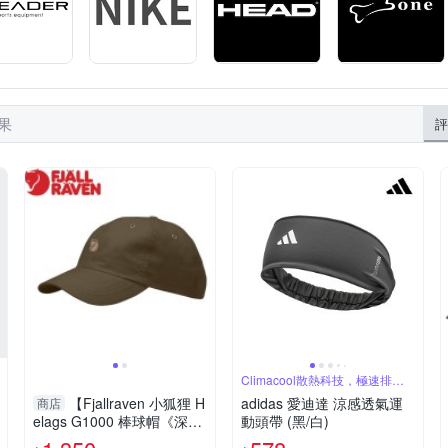
結果
評
Climacool散熱科技，極速排汗
乾爽
【Fjallraven 小狐狸 H
adidas 愛迪達 涼感透氣運
商店
elags G1000 棒球帽《深橄
動頭帶 (黑/白)
欖》】F77357/鴨舌帽/遮陽