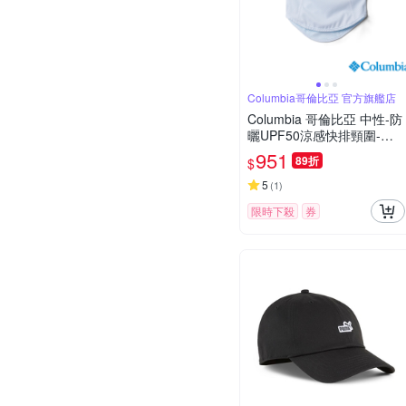
Columbia哥倫比亞 官方旗艦店
Columbia 哥倫比亞 中性-防
曬UPF50涼感快排頸圍-白
色-UCU01340WT/JS
951
89折
$
5
(
1
)
限時下殺
券