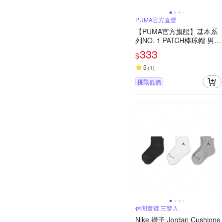
PUMA官方直營
【PUMA官方旗艦】基本系
列NO. 1 PATCH棒球帽 男女
共同 02599701
333
$
5
(
1
)
挑戰低價
休閒童襪 三雙入
Nike 襪子 Jordan Cushione