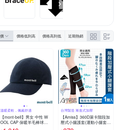
價
價格低到高
價格高到低
近期熱銷
溫暖柔軟，佩戴舒適
台灣製造 漸進式加壓
【mont-bell】男女 中性 W
【Amiss】360D萊卡階段加
OOL CAP 保暖羊毛棒球帽.
壓式小腿護套(運動小腿套
遮陽帽_1118744 NV 海軍
馬拉松護腿套 小腿護套 壓