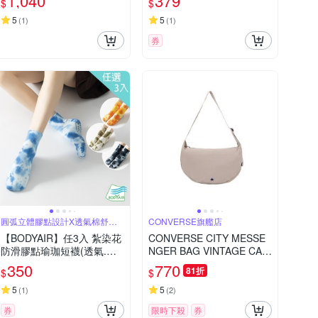
1,040
379
$
$
藍
力襪 慢跑 三鐵/1605)
5
5
(
1
)
(
1
)
券
圓弧立體膠點設計X透氣棉舒適
CONVERSE旗艦店
包覆
【BODYAIR】任3入 紮染花
CONVERSE CITY MESSE
防滑膠點瑜珈短襪(透氣.舞
NGER BAG VINTAGE CAR
蹈.運動.運動襪)
GO 男女 側背包 UA5820-X
350
770
81折
$
$
9V
5
5
(
1
)
(
2
)
券
限時下殺
券