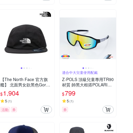
適合中大兒童使用配戴
【The North Face 官方旗
Z-POLS 頂級兒童專用TR90
艦】 北面男女款黑色Gore-
材質 帥黑大框搭POLARIZE
Tex防水透氣運動帽｜8887J
D 電鍍七彩REVO偏光抗UV
1,904
799
$
$
K3
400運動太陽眼鏡(舒適超彈
性)
5
5
(
1
)
(
1
)
活動
券
券