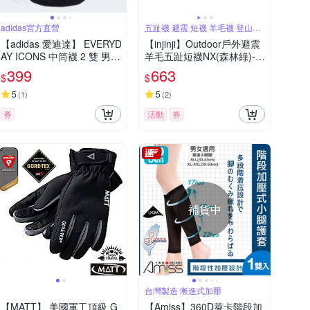
adidas官方直營
五趾襪 避震 短襪 羊毛襪 登山必
備
【adidas 愛迪達】 EVERYD
【injinji】Outdoor戶外避震
AY ICONS 中筒襪 2 雙 男/
羊毛五趾短襪NX(森林綠)-A
女 - Originals KE0661
A7548 |五趾襪 登山襪 登山
399
663
$
$
推薦 防臭抗菌 吸濕排汗 羊
毛襪
5
5
(
1
)
(
2
)
券
活動
券
補貨中
台灣製造 漸進式加壓
【MATT】 美國軍工頂級 G
【Amiss】360D萊卡階段加