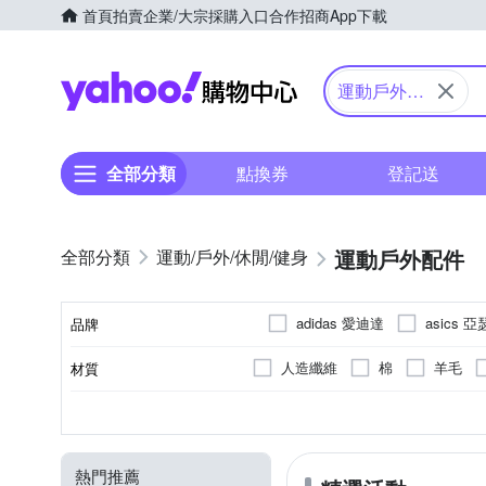
首頁
拍賣
企業/大宗採購入口
合作招商
App下載
Yahoo購物中心
運動戶外配
件
全部分類
點換券
登記送
運動戶外配件
運動/戶外/休閒/健身
adidas 愛迪達
asics 
品牌
braceUP
CAMELBAK
人造纖維
棉
羊毛
材質
品牌名稱
GCOMM SPORT
Icebre
尼龍纖維
依商品圖說明
棒球帽 / 鴨舌帽
頭巾 / 領巾 / 脖圍
快速排汗
護膝/臏骨帶
抗菌除臭
護腕/護指套
配件
手套
XXS
XS
S
M
款式
顏色
尺寸
類別
功能
部位
MIZUNO 美津濃
Mamm
純棉
高科技複合材料、OK
背包
水袋背包
拇趾外翻護墊/矯正器
小包
運動舒緩膠/霜/
頭巾帽
護眼
EU42
EU43
EU44
Outdoor Research
OTH
熱門推薦
尼龍(石墨烯)55%,,彈性纖維32%
休閒鞋
懸吊阻力 / 彈力拉繩
滑雪帽
草帽
拉筋板
UK9
UK9.5
UK10