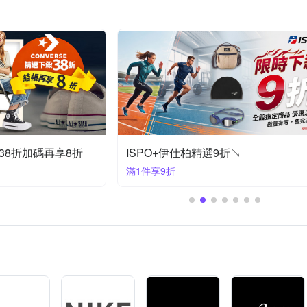
SUCCESS 成功
VEL
Sunlead
SUPREME
The North 
維
尼龍 , 彈性纖維
聚酯纖維、尼龍、彈性纖維
萊卡彈性纖維4
小帽
特殊造型款
其他帽款
統一
其他品牌
海
Wind x-treme
Z-POLS
ZIV
22%、橡膠25%、彈性纖維8%
聚酯纖維、尼龍、彈性纖維、橡膠
棉、OK布、SBR、鋼絲彈簧、矽膠
彈力舒適料
70％Polyamid 聚
慶38折加碼再享8折
ISPO+伊仕柏精選9折↘
滿1件享9折