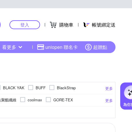
購物車
帳號綁定送
登入
看更多
uniopen 聯名卡
超贈點
BLACK YAK
BUFF
BlackStrap
更多
Fjallraven 北極狐
E
FILA
r人造聚酯纖維
coolmax
GORE-TEX
更多
ASTING
LEADER
Leader X
彈性纖維
詳如商品說明
彈性纖維、尼龍
肌內效
快乾
腿套
登山帽
止滑
背脊矯正帶
腕帶
空心帽
3D設計
運動腰包
口罩
護肩
涼感
耳罩
護頸帽
護頸
 SIZE
EU39
EU40
EU41
更多
更多
更多
更多
NEW BALANCE
NEW ERA
沾
如詳情圖
合成皮
詳如圖示
能重量訓練
圍脖
圍巾
LED警示配件
貝雷帽 / 畫家帽
披肩
6.5
UK7
UK7.5
UK8
UK8.5
salomon
SEA TO SUMMIT
SKECHERS
麻
石墨烯纖維、聚酯纖維
PVC
小腹
過膝襪
其他露營週邊
帽T
腳跟襪
25cm以上
訓練鞋
組合
~20cm
21~25cm