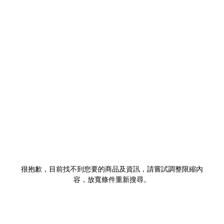
很抱歉，目前找不到您要的商品及資訊，請嘗試調整限縮內
容，放寬條件重新搜尋。