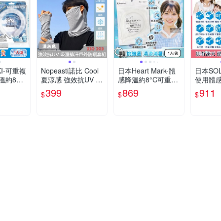
KI-可重複
Nopeasti諾比 Cool
日本Heart Mark-體
日本SOL
溫約8度
夏涼感 強效抗UV 吸
感降溫約8°C可重複
使用體
涼頸圈1
溼排汗戶外防曬套組
使用極細型掛脖涼感
保冷掛
399
869
911
$
$
$
小孩通用,
淺灰
頸圈1入/袋(KK物產
入/盒-
露涼感
免手持消暑冰敷頸
通用,免
暑散熱冰
環,頸部輕巧舒適,室
涼感環,
戶外通勤
內戶外沁涼持久約1
熱冰敷袋
20分)
通勤)