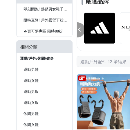
嚴選品牌
即刻開跑! 熱銷男女鞋千元有找
限時直降! 戶外露營下殺5折起
🔥寶可夢專區 限時88折
相關分類
運動/戶外/休閒/健身
運動戶外配件 13 筆結果
運動男鞋
運動女鞋
運動男服
運動女服
休閒男鞋
休閒女鞋