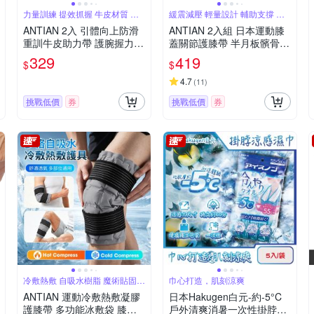
力量訓練 提效抓握 牛皮材質 加
緩震減壓 輕量設計 輔助支撐 網
厚耐磨
格編織
ANTIAN 2入 引體向上防滑
ANTIAN 2入組 日本運動膝
重訓牛皮助力帶 護腕握力帶
蓋關節護膝帶 半月板髕骨運
健身手套護具 護掌舉重助握
動保護套 老寒腿保暖套
329
419
$
$
帶
4.7
(
11
)
挑戰低價
券
挑戰低價
券
冷敷熱敷 自吸水樹脂 魔術貼固定
巾心打造，肌刻涼爽
迴圈使用
ANTIAN 運動冷敷熱敷凝膠
日本Hakugen白元-約-5°C
護膝帶 多功能冰敷袋 膝蓋
戶外清爽消暑一次性掛脖用