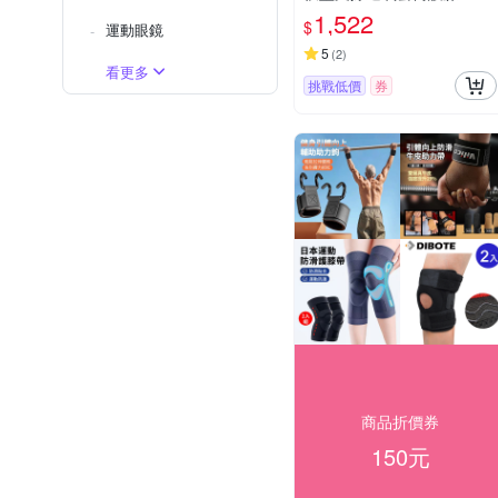
S/M/L/XL
1,522
$
運動眼鏡
5
(
2
)
看更多
挑戰低價
券
商品折價券
150元