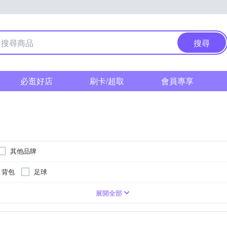
搜尋
必逛好店
刷卡/超取
會員專享
其他品牌
背包
足球
材料
護肘
鐵質、尼龍針織
護腕/護指套
牛皮/海綿/尼龍/金屬/魔術貼
護肩
尼龍/氨綸
展開全部
滌紗、丙綸、乳膠絲、魚絲帶