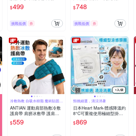
護具綁帶 膝蓋熱敷支撐帶
涼感濕巾5入/藍袋(大尺寸55
499
748
$
$
可重複使用（非醫療器材）
X30cm冰涼巾,脖圍冷領巾便
攜隨身包,拋棄式旅遊通勤運
動巾)
挑戰低價
券
挑戰低價
券
冷敷熱敷 自吸水樹脂 魔術貼固定
頸挑細選，清涼消暑
迴圈使
ANTIAN 運動肩部熱敷冷敷
日本Heart Mark-體感降溫約
護肩帶 肩膀冰敷帶 護肩熱
8°C可重複使用極細型掛脖
敷袋綁帶 肩部固定帶（非醫
涼感頸圈1入/袋(KK物產免
559
869
$
$
療器材）
手持消暑冰敷頸環,頸部輕巧
舒適,室內戶外沁涼持久約12
0分)