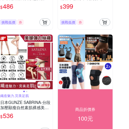
雙/袋 (騎車外送,登山釣魚,
毛球防脱臼護具 手臂肩膀固
486
399
$
$
環島路跑,運動內搭褲)
定帶
挑戰低價
券
挑戰低價
券
織造魅力,完美足肌
日本GUNZE SABRINA-分段
加壓顯瘦自然素肌裸感美腿
商品折價券
薄絲褲襪ML號1入/袋(服貼
536
$
100元
透氣,防勾耐刮,完美遮瑕,吸
濕排汗)