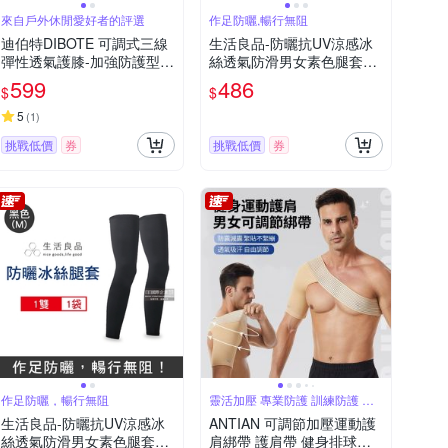
來自戶外休閒愛好者的評選
作足防曬,暢行無阻
迪伯特DIBOTE 可調式三線
生活良品-防曬抗UV涼感冰
彈性透氣護膝-加強防護型
絲透氣防滑男女素色腿套1
(2入) -快速到貨
雙/袋(騎車外送,登山釣魚,環
599
486
$
$
島路跑,運動內搭褲)
5
(
1
)
挑戰低價
券
挑戰低價
券
作足防曬，暢行無阻
靈活加壓 專業防護 訓練防護 放
鬆不適
生活良品-防曬抗UV涼感冰
ANTIAN 可調節加壓運動護
絲透氣防滑男女素色腿套1
肩綁帶 護肩帶 健身排球羽