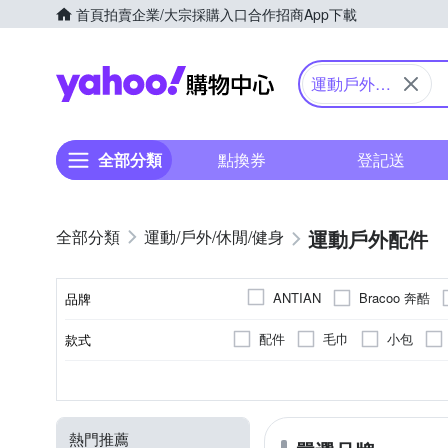
首頁
拍賣
企業/大宗採購入口
合作招商
App下載
Yahoo購物中心
運動戶外配
件
全部分類
點換券
登記送
運動戶外配件
運動/戶外/休閒/健身
Bracoo 奔酷
ANTIAN
品牌
配件
毛巾
小包
款式
品牌名稱
護腰/髖關節
腿套
環保吸水 聚合物樹脂+環保複合
頭巾 / 領巾 / 脖圍
護膝/臏骨帶
部位
類別
顏色
材質
尼龍/乳膠/鋼/彈性橡膠(乙烯脂)
熱門推薦