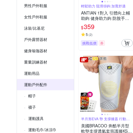
男性戶外鞋服
輕鬆助力 阻滑掛鉤 加寬舒適
ANTIAN 1對入 引體向上輔
女性戶外鞋服
助鉤 健身助力鉤 防脫手吊
單槓助力鉤 單槓護腕勾 硬
359
$
泳裝/比基尼
舉輔助器
5
(
2
)
戶外露營器材
挑戰低價
券
健身瑜珈器材
重量訓練器材
運動用品
運動戶外配件
帽子
襪子
運動護具
半月形EVA 墊 支撐膝蓋 行動自
如
美國BRACOO 奔酷半月型
運動毛巾/冰涼巾
軟墊支撐透氣套筒護膝KS91