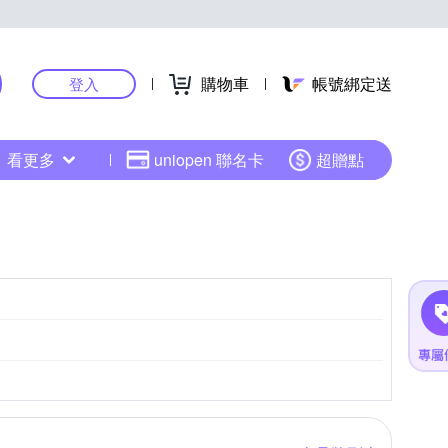
購物車
帳號綁定送
登入
看更多
uniopen 聯名卡
超贈點
膠絲/防滑紗
依商品標示
更多