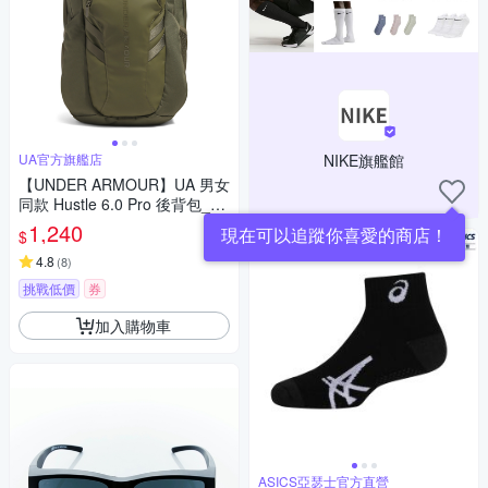
UA官方旗艦店
NIKE旗艦館
【UNDER ARMOUR】UA 男女
同款 Hustle 6.0 Pro 後背包_13
84671-390
1,240
現在可以追蹤你喜愛的商店！
$
4.8
(
8
)
挑戰低價
券
加入購物車
ASICS亞瑟士官方直營