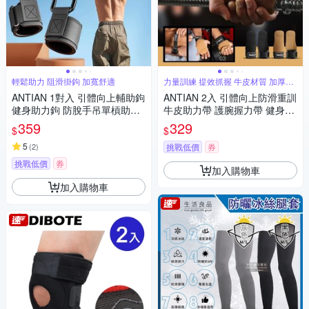
輕鬆助力 阻滑掛鉤 加寬舒適
力量訓練 提效抓握 牛皮材質 加厚耐
磨
ANTIAN 1對入 引體向上輔助鉤
ANTIAN 2入 引體向上防滑重訓
健身助力鉤 防脫手吊單槓助力
牛皮助力帶 護腕握力帶 健身手
鉤 單槓護腕勾 硬舉輔助器
套護具 護掌舉重助握帶
359
329
$
$
5
(
2
)
挑戰低價
券
挑戰低價
券
加入購物車
加入購物車