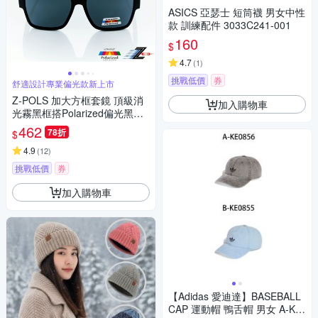
ASICS 亞瑟士 短筒襪 男女中性
款 訓練配件 3033C241-001
160
$
4.7
(
1
)
挑戰低價
券
舒適設計專業偏光款新上市
Z-POLS 加大方框套鏡 頂級消
加入購物車
光霧黑框搭Polarized偏光黑抗
UV400包覆式太陽眼鏡(有無近
462
78折
$
視皆可用)
4.9
(
12
)
挑戰低價
券
加入購物車
【Adidas 愛迪達】BASEBALL
CAP 運動帽 鴨舌帽 男女 A-KE