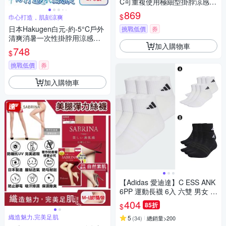
C可重複使用極細型掛脖涼感頸
圈1入/袋(KK物產免手持消暑冰
869
$
巾心打造，肌刻涼爽
敷頸環,頸部輕巧舒適,室內戶外
日本Hakugen白元-約-5°C戶外
沁涼持久約120分)
挑戰低價
券
清爽消暑一次性掛脖用涼感濕
加入購物車
巾5入/藍袋(大尺寸55X30cm冰
748
$
涼巾,脖圍冷領巾便攜隨身包,拋
棄式旅遊通勤運動巾)
挑戰低價
券
加入購物車
【Adidas 愛迪達】C ESS ANK
6PP 運動長襪 6入 六雙 男女 A-
KE5495 B-KE5496
404
85折
$
織造魅力,完美足肌
5
(
34
)
總銷量>200