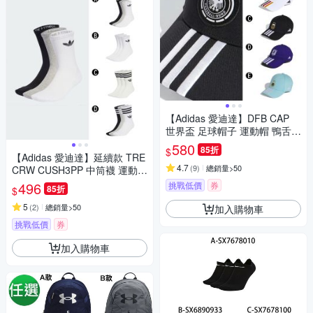
【Adidas 愛迪達】DFB CAP
世界盃 足球帽子 運動帽 鴨舌帽
男女 A-IP4088 B-KC6705 C-K
580
85折
$
E5950 精選五款
【Adidas 愛迪達】延續款 TRE
4.7
(
9
)
總銷量>50
CRW CUSH3PP 中筒襪 運動長
襪 3入 三雙 男女 A-IJ5614 B-IJ
496
挑戰低價
券
85折
$
5616 精選四款
5
(
2
)
總銷量>50
加入購物車
挑戰低價
券
加入購物車