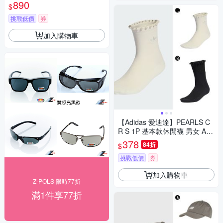
選
890
$
挑戰低價
券
加入購物車
【Adidas 愛迪達】PEARLS C
R S 1P 基本款休閒襪 男女 A-K
D8378 B-KD8380
378
84折
$
挑戰低價
券
加入購物車
Z-POLS 限時77折
滿1件享77折