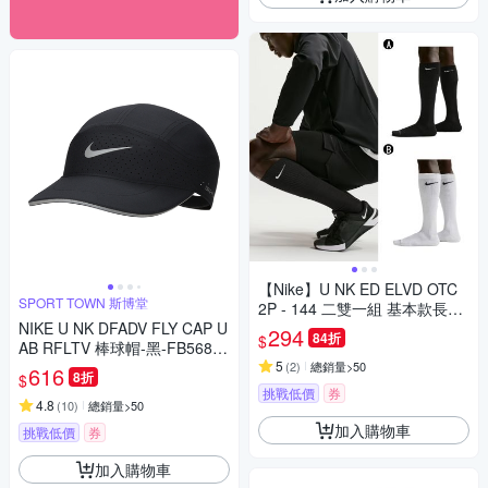
【Nike】U NK ED ELVD OTC
SPORT TOWN 斯博堂
2P - 144 二雙一組 基本款長襪
NIKE U NK DFADV FLY CAP U
男女 A-HQ8510010 B-HQ8510
294
84折
$
AB RFLTV 棒球帽-黑-FB56810
100
10
5
(
2
)
總銷量>50
616
8折
$
挑戰低價
券
4.8
(
10
)
總銷量>50
加入購物車
挑戰低價
券
加入購物車