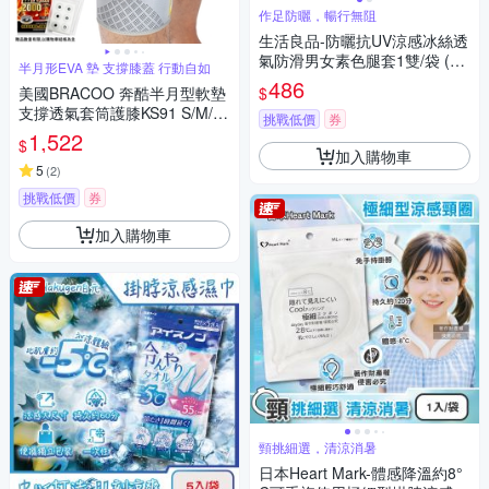
作足防曬，暢行無阻
生活良品-防曬抗UV涼感冰絲透
氣防滑男女素色腿套1雙/袋 (騎
半月形EVA 墊 支撐膝蓋 行動自如
車外送,登山釣魚,環島路跑,運動
486
$
美國BRACOO 奔酷半月型軟墊
內搭褲)
支撐透氣套筒護膝KS91 S/M/L/
挑戰低價
券
XL
1,522
$
加入購物車
5
(
2
)
挑戰低價
券
加入購物車
頸挑細選，清涼消暑
日本Heart Mark-體感降溫約8°