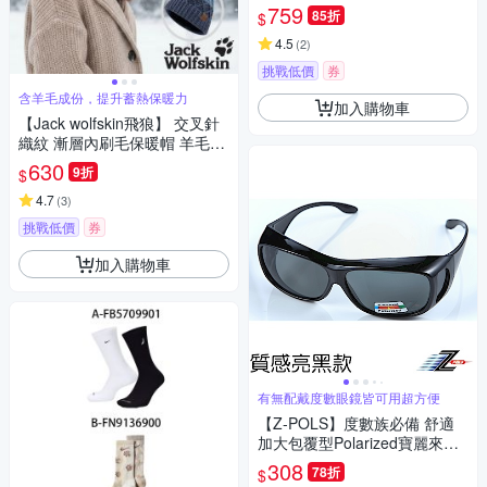
0856 B-KE0855
759
85折
$
4.5
(
2
)
挑戰低價
券
含羊毛成份，提升蓄熱保暖力
加入購物車
【Jack wolfskin飛狼】 交叉針
織紋 漸層內刷毛保暖帽 羊毛帽
『多款可選』
630
9折
$
4.7
(
3
)
挑戰低價
券
加入購物車
有無配戴度數眼鏡皆可用超方便
【Z-POLS】度數族必備 舒適
加大包覆型Polarized寶麗來偏
光太陽眼鏡
308
78折
$