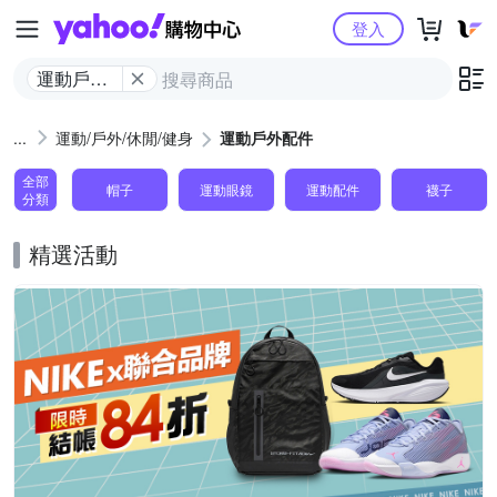
Yahoo購物中心
登入
運動戶外
配件
運動/戶外/休閒/健身
運動戶外配件
全部
帽子
運動眼鏡
運動配件
襪子
分類
精選活動