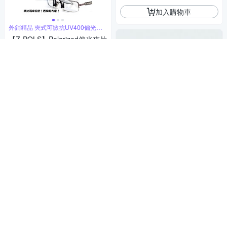
加入購物車
外銷精品 夾式可掀抗UV400偏光太
陽鏡
【Z-POLS】Polarized偏光夾片
眼鏡框直接夾立即升級偏光太
陽眼鏡
308
78折
$
4.5
(
4
)
挑戰低價
券
加入購物車
adidas官方直營
【adidas 愛迪達】 腳踝襪 3 雙
入 男/女 - Originals JV7435
490
$
挑戰低價
券
加入購物車