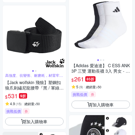
【Adidas 愛迪達】 C ESS ANK
3P 三雙 運動長襪 3入 男女 - K
高強度、抗變形、耐磨耗，材質牢固
C9631
261
耐用
85折
$
【Jack wolfskin 飛狼】塑鋼扣
5
(
9
)
總銷量>50
狼爪刺繡尼龍腰帶『黑 / 軍綠 /
深藍 / 咖啡 / 卡其』
531
挑戰低價
券
9折
$
4.9
(
15
)
總銷量>50
加入購物車
挑戰低價
券
加入購物車