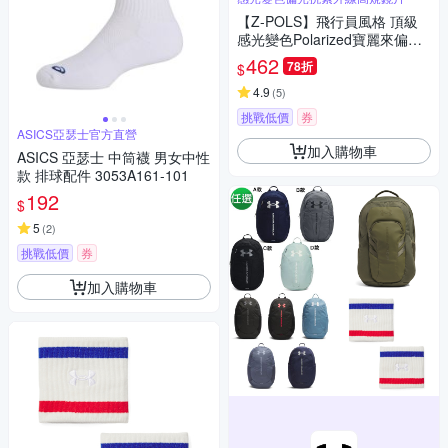
【Z-POLS】飛行員風格 頂級
感光變色Polarized寶麗來偏光
抗UV400太陽眼鏡(經典皮革設
462
78折
$
計)
4.9
(
5
)
挑戰低價
券
ASICS亞瑟士官方直營
加入購物車
ASICS 亞瑟士 中筒襪 男女中性
款 排球配件 3053A161-101
192
$
5
(
2
)
挑戰低價
券
加入購物車