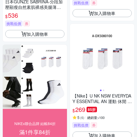
日本GUNZE SABRINA-分段加
挑戰低價
券
壓顯瘦自然素肌裸感美腿薄絲
褲襪ML號1入/袋(服貼透氣,防
加入購物車
536
$
勾耐刮,完美遮瑕,吸濕排汗)
挑戰低價
券
加入購物車
【Nike】U NK NSW EVERYDA
Y ESSENTIAL AN 運動 休閒 基
本款短襪 三雙入 男女 A-DX508
269
85折
$
0100
5
(
6
)
總銷量>100
NIKEx聯合品牌 結帳84折
挑戰低價
券
滿1件享84折
加入購物車