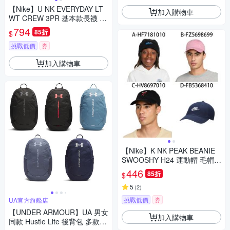
【Nike】U NK EVERYDAY LT
加入購物車
WT CREW 3PR 基本款長襪 三
雙入 三包裝 計九雙 男女 A-SX
794
85折
$
7676100
挑戰低價
券
加入購物車
【Nike】K NK PEAK BEANIE
SWOOSHY H24 運動帽 毛帽
男女/兒童 A-HF7181010 B-FZ
446
85折
$
5698699 精選十一款
5
(
2
)
挑戰低價
券
UA官方旗艦店
【UNDER ARMOUR】UA 男女
加入購物車
同款 Hustle Lite 後背包 多款任