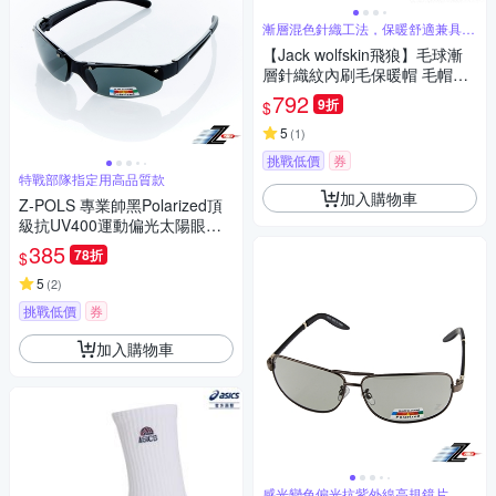
漸層混色針織工法，保暖舒適兼具時
尚品味
【Jack wolfskin飛狼】毛球漸
層針織紋內刷毛保暖帽 毛帽
『多色任選』
792
9折
$
5
(
1
)
挑戰低價
券
特戰部隊指定用高品質款
加入購物車
Z-POLS 專業帥黑Polarized頂
級抗UV400運動偏光太陽眼鏡
(釣魚、出遊等皆可用！)
385
78折
$
5
(
2
)
挑戰低價
券
加入購物車
感光變色偏光抗紫外線高規鏡片