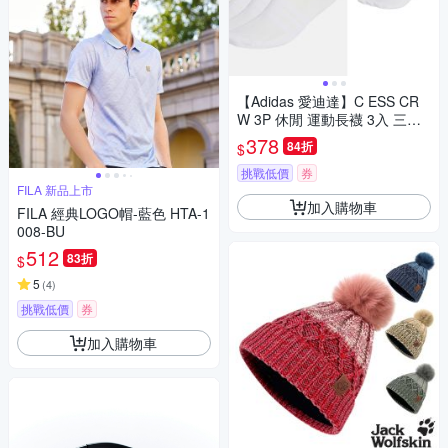
【Adidas 愛迪達】C ESS CR
W 3P 休閒 運動長襪 3入 三雙
男女 A-JZ0530
378
84折
$
挑戰低價
券
FILA 新品上市
加入購物車
FILA 經典LOGO帽-藍色 HTA-1
008-BU
512
83折
$
5
(
4
)
挑戰低價
券
加入購物車