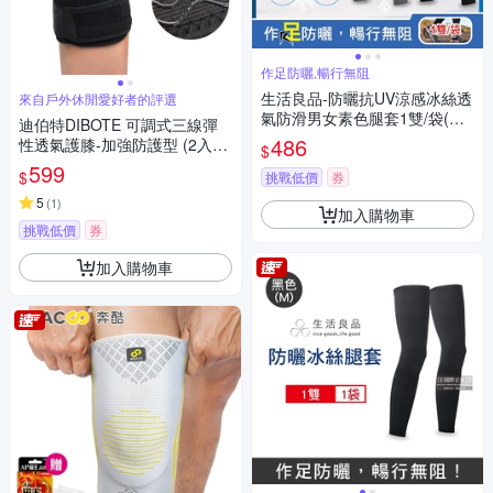
作足防曬,暢行無阻
生活良品-防曬抗UV涼感冰絲透
來自戶外休閒愛好者的評選
氣防滑男女素色腿套1雙/袋(騎
迪伯特DIBOTE 可調式三線彈
車外送,登山釣魚,環島路跑,運動
486
性透氣護膝-加強防護型 (2入) -
$
內搭褲)
快速到貨
599
$
挑戰低價
券
5
(
1
)
加入購物車
挑戰低價
券
加入購物車