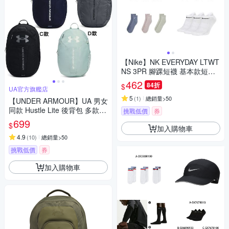
【Nike】NK EVERYDAY LTWT
NS 3PR 腳踝短襪 基本款短襪
三雙入 二包裝 計六雙 男女 A-S
462
84折
$
UA官方旗艦店
X7678010 精選三款
5
(
1
)
總銷量>50
【UNDER ARMOUR】UA 男女
同款 Hustle Lite 後背包 多款任
挑戰低價
券
選
699
$
加入購物車
4.9
(
10
)
總銷量>50
挑戰低價
券
加入購物車