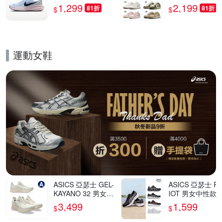
休閒鞋 運動鞋 走路
LOW 喬丹一代 
1,299
2,199
81折
81折
$
$
鞋 慢跑鞋 日常穿搭
鞋 運動鞋 走路鞋
低筒 男女鞋 單一價
搭鞋 日常穿搭 低
男女鞋 單一價
運動女鞋
的優惠推薦活動
ASICS 亞瑟士 GEL-
ASICS 亞瑟士 PA
KAYANO 32 男女中
IOT 男女中性款 
性款 支撐 慢跑鞋
門 跑鞋(多款任選
3,499
1,599
$
$
(多款任選)