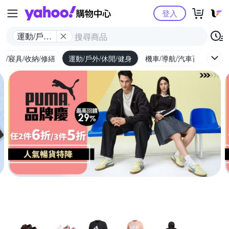
Yahoo購物中心
登入
運動/戶外/
休閒/健身
具/寢具/收納/修繕
運動/戶外/休閒/健身
機車/導航/汽車百貨
圖