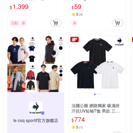
49
1,399
59
$
$
5
(
4
)
活動
券
券
法國公雞 網路獨家 吸濕排
汗抗UV短袖T恤 男款 三色 L
JX21508
774
$
le coq sportif官方旗艦店
5
(
1
)