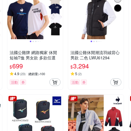
法國公雞牌 網路獨家 休閒
法國公雞休閒潮流羽絨背心
短袖T恤 男女款 多款任選
男款 二色 LWU61294
699
3,294
$
$
4.9
5
(
23
)
總銷量>100
(
2
)
活動
券
活動
券