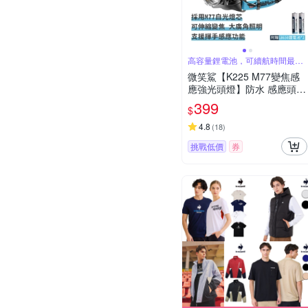
高容量鋰電池，可續航時間最長
可達12小時
微笑鯊【K225 M77變焦感
應強光頭燈】防水 感應頭燈
釣魚頭燈 頭戴式頭燈 夜釣
399
$
燈 工作燈 露營 登山 戶外照
明 多功能照明_急速配
4.8
(
18
)
挑戰低價
券