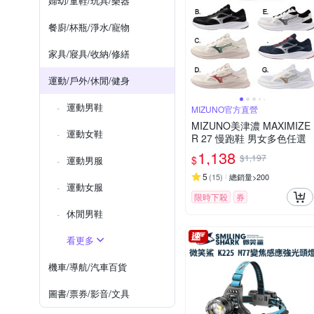
婦幼/童鞋/玩具/樂器
餐廚/杯瓶/淨水/寵物
家具/寢具/收納/修繕
運動/戶外/休閒/健身
運動男鞋
MIZUNO官方直營
MIZUNO美津濃 MAXIMIZE
運動女鞋
R 27 慢跑鞋 男女多色任選
1,138
$1,197
$
運動男服
5
(
15
)
總銷量>200
運動女服
限時下殺
券
休閒男鞋
看更多
機車/導航/汽車百貨
圖書/票券/影音/文具