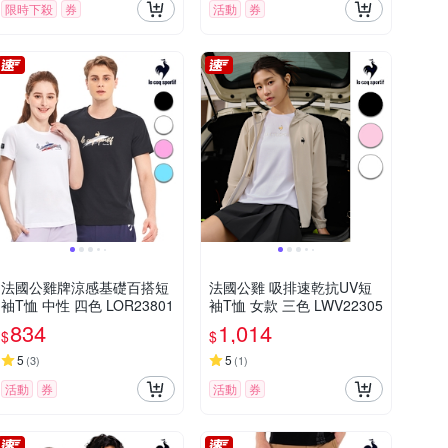
限時下殺
券
活動
券
法國公雞牌涼感基礎百搭短
法國公雞 吸排速乾抗UV短
袖T恤 中性 四色 LOR23801
袖T恤 女款 三色 LWV22305
834
1,014
$
$
5
5
(
3
)
(
1
)
活動
券
活動
券