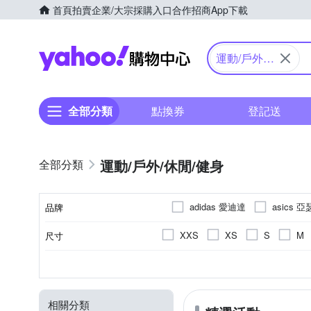
首頁
拍賣
企業/大宗採購入口
合作招商
App下載
Yahoo購物中心
運動/戶外/
休閒/健身
全部分類
點換券
登記送
運動/戶外/休閒/健身
adidas 愛迪達
asics 
品牌
Fjallraven 北極狐
GOO
XXS
XS
S
M
尺寸
品牌名稱
LE COQ SPORTIF 公雞
US3
US3.5
US4
休閒鞋
依吊牌標示
女
正常
男
偏小
10cm以下
慢跑鞋
女童
網布
偏大
短袖
男
人
10cm
10.
款式
尺寸(腳長)
顏色
鞋面材質
適用性別
版型
Mukasa 慕卡莎
NIKE
US10
US10.5
US11
短袖POLO衫
中筒襪
15.5cm
EVA
16cm
16.5c
RINKA
ROYAL Elastics
相關分類
EU32
EU32.5
EU33
連帽外套
懶人鞋/便鞋
21.5cm
22cm
22.5c