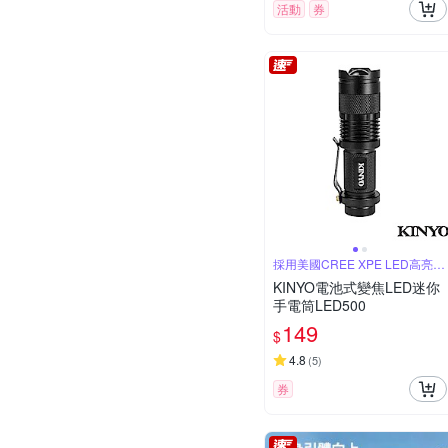
活動
券
採用美國CREE XPE LED高亮度
燈
KINYO電池式變焦LED迷你
手電筒LED500
149
$
4.8
(
5
)
券