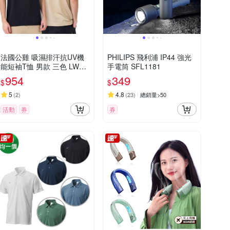
法國公雞 吸濕排汗抗UV機
PHILIPS 飛利浦 IP44 強光
能短袖T恤 男款 三色 LWX2
手電筒 SFL1181
1001
954
349
$
$
5
4.8
(
2
)
(
23
)
總銷量>50
活動
券
券