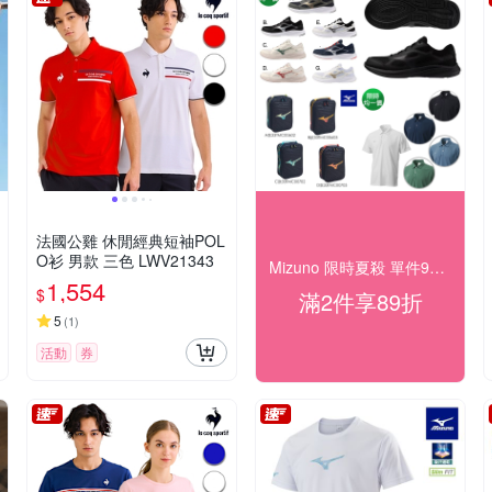
法國公雞 休閒經典短袖POL
O衫 男款 三色 LWV21343
Mizuno 限時夏殺 單件95折/任2件89折
1,554
$
滿2件享89折
5
(
1
)
活動
券