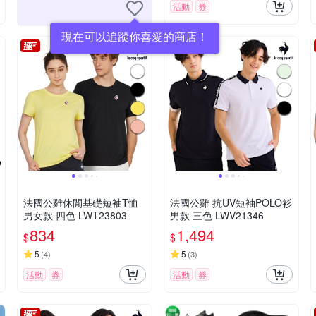
活動
券
現在可以追蹤你喜愛的商店！
法國公雞休閒基礎短袖T恤
法國公雞 抗UV短袖POLO衫
男女款 四色 LWT23803
男款 三色 LWV21346
834
1,494
$
$
5
5
(
4
)
(
3
)
活動
券
活動
券