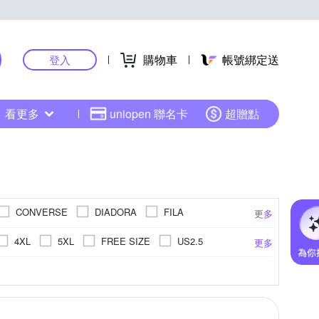
購物車
帳號綁定送
登入
看更多
uniopen 聯名卡
超贈點
CONVERSE
DIADORA
FILA
更多
ANGOL
KAPPA
Keds
4XL
5XL
FREE SIZE
US2.5
更多
毛象
Mollifix 瑪莉菲絲
MERRELL
.5
US8
US8.5
US9
US9.5
面
棒球帽 / 鴨舌帽
超纖
蕾絲 / 網布
登山鞋
聚脂纖維
.5cm
14cm
14.5cm
15cm
更多
更多
更多
PLAYBOY
QWQ
Reebok
US14.5
US15
EU30
EU31
兩用鞋
休閒鞋/ 帆布鞋
帽T
訓練鞋
cm
20cm
20.5cm
21cm
KECHERS
SmartWool
SPEEDO
無袖T恤(背心)
26cm以上
拖鞋
背心
cm