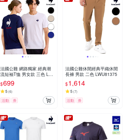
法國公雞 網路獨家 經典潮
法國公雞休閒經典平織休閒
流短袖T恤 男女款 三色 LW
長褲 男款 二色 LWU81375
V23902
699
1,614
$
$
5
5
(
6
)
(
7
)
活動
券
活動
券