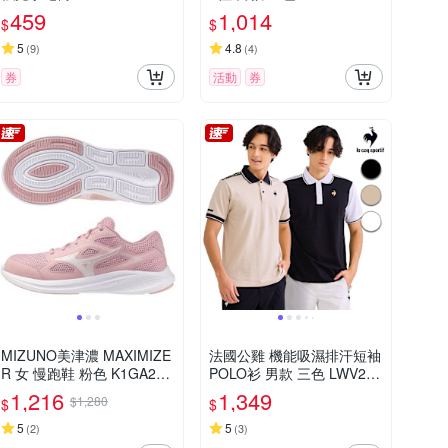
459
1,014
$
$
5
4.8
(
9
)
(
4
)
券
活動
券
MIZUNO美津濃 MAXIMIZE
法國公雞 機能吸濕排汗短袖
R 女 慢跑鞋 粉色 K1GA250
POLO衫 男款 三色 LWV213
123
48
1,216
1,349
$1,280
$
$
5
5
(
2
)
(
3
)