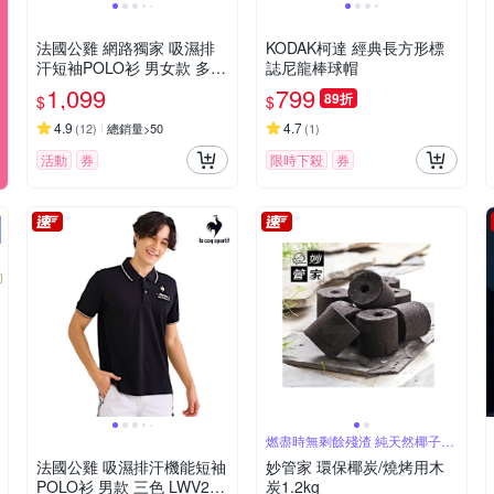
法國公雞 網路獨家 吸濕排
KODAK柯達 經典長方形標
汗短袖POLO衫 男女款 多款
誌尼龍棒球帽
任選
1,099
799
89折
$
$
4.9
4.7
(
12
)
總銷量>50
(
1
)
活動
券
限時下殺
券
燃盡時無剩餘殘渣 純天然椰子殼
碳化完成
法國公雞 吸濕排汗機能短袖
妙管家 環保椰炭/燒烤用木
POLO衫 男款 三色 LWV213
炭1.2kg