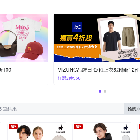
eak
TEVA
The North Face
Timberland
UNDER ARM
網球鞋
足球鞋
夾腳拖鞋
羽球鞋
夾克
依吊牌顯
Wildland 荒野
鞋全家福
其他品牌
VANS
Z-POLS
/膠鞋
裙子
四角短泳褲
背心式外套
登山帽
100
任選2件958
95 筆結果
推薦排