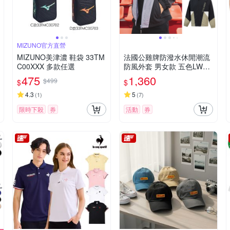
MIZUNO官方直營
MIZUNO美津濃 鞋袋 33TM
法國公雞牌防潑水休閒潮流
C00XXX 多款任選
防風外套 男女款 五色LWQ6
1264&62264
475
1,360
$499
$
$
4.3
5
(
1
)
(
7
)
限時下殺
券
活動
券