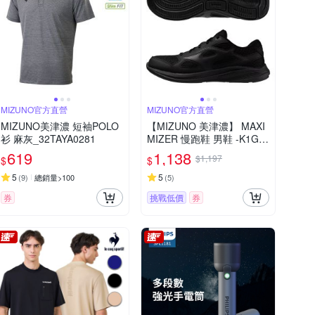
MIZUNO官方直營
MIZUNO官方直營
MIZUNO美津濃 短袖POLO
【MIZUNO 美津濃】 MAXI
衫 麻灰_32TAYA0281
MIZER 慢跑鞋 男鞋 -K1GA
250209
619
1,138
$1,197
$
$
5
5
(
9
)
總銷量>100
(
5
)
券
挑戰低價
券