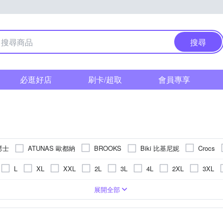
搜尋
必逛好店
刷卡/超取
會員專享
亞瑟士
ATUNAS 歐都納
Biki 比基尼妮
BROOKS
Crocs
DYEAR 固特異
Jack wolfskin 飛狼
Icebreaker
Injinji
K
L
XL
XXL
2L
3L
4L
2XL
3XL
MIZUNO 美津濃
moz 瑞典
Mammut 長
LOTTO
Lynx
US4.5
US5
US5.5
US6
US6.5
US7
US7
T恤
童
造皮革
寬版
長褲
窄版
橡膠
運動鞋
長版
麂皮
長袖T恤
牛皮
籃球鞋
丹寧 / 帆布
短褲
配件
布
5cm
11cm
11.5cm
12cm
PVC
12.5cm
13cm
13
展開全部
Native
NCAA
NEW BALANCE
NEW ERA
PUMA
US11.5
US12
US12.5
US13
US13.5
US14
二件式泳衣
外套
連身式
防風外套
排球鞋
水陸
m
17cm
17.5cm
18cm
18.5cm
19cm
19.5
 梨卡
Summer Love 夏之戀
SAUCONY 索康尼
STL
S
EU33.5
EU34
EU34.5
EU35
羽絨外套
多件式泳衣
短襪
健走鞋
涼鞋
毛帽
m
23cm
23.5cm
24cm
24.5cm
25cm
25.5