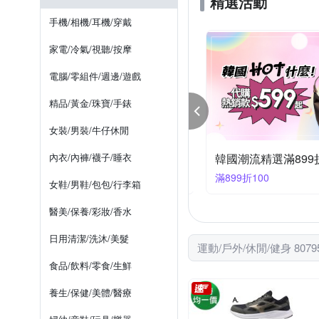
精選活動
SUCCESS 成功
Snow P
漁夫帽
長袖POLO衫
手機/相機/耳機/穿戴
VICTORINOX 瑞士維氏
防曬外套
長襪
果凍鞋
家電/冷氣/視聽/按摩
電腦/零組件/週邊/遊戲
精品/黃金/珠寶/手錶
女裝/男裝/牛仔休閒
國公雞全館滿2件再9折 滿額雙重送
內衣/內褲/襪子/睡衣
韓國潮流精選滿899折
件享9折
滿899折100
女鞋/男鞋/包包/行李箱
醫美/保養/彩妝/香水
日用清潔/洗沐/美髮
運動/戶外/休閒/健身 807
食品/飲料/零食/生鮮
養生/保健/美體/醫療