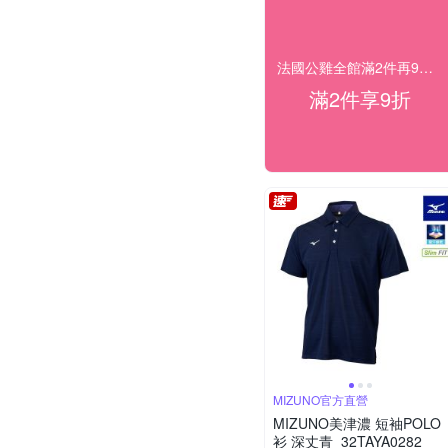
法國公雞全館滿2件再9折 滿額雙重送
滿2件享9折
MIZUNO官方直營
MIZUNO美津濃 短袖POLO
衫 深丈青_32TAYA0282