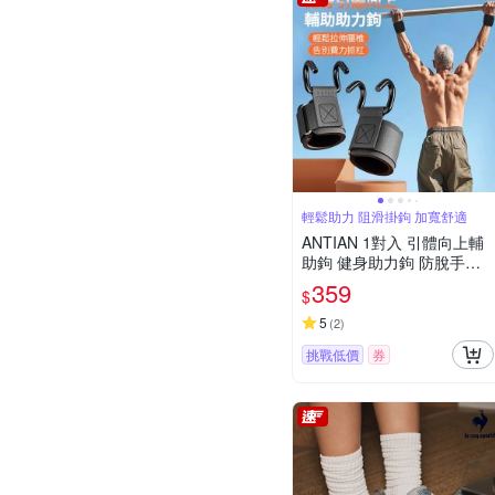
輕鬆助力 阻滑掛鉤 加寬舒適
ANTIAN 1對入 引體向上輔
助鉤 健身助力鉤 防脫手吊
單槓助力鉤 單槓護腕勾 硬
359
$
舉輔助器
5
(
2
)
挑戰低價
券