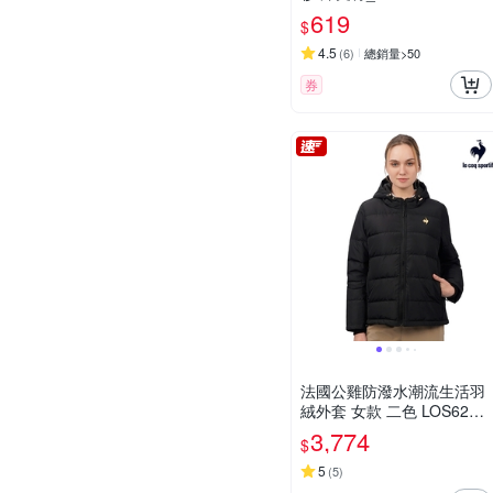
619
$
4.5
(
6
)
總銷量>50
券
法國公雞防潑水潮流生活羽
絨外套 女款 二色 LOS6289
1
3,774
$
5
(
5
)