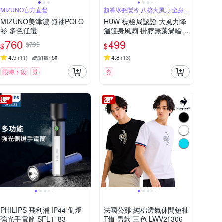
MIZUNO官方直營
超導冰瓷製冷 八核大風力 全身環
繞送風
MIZUNO美津濃 短袖POLO
HUW 標檢局認證 大風力降
衫 多色任選
溫隨身風扇 掛脖無葉渦輪懶
人風扇 戶外露營靜音便攜迷
760
499
$799
$
$
你風扇（可上飛機）
4.9
4.8
(
11
)
總銷量>50
(
13
)
限時下殺
券
券
PHILIPS 飛利浦 IP44 側燈
法國公雞 純棉透氣休閒短袖
強光手電筒 SFL1183
T恤 男款 三色 LWV21306