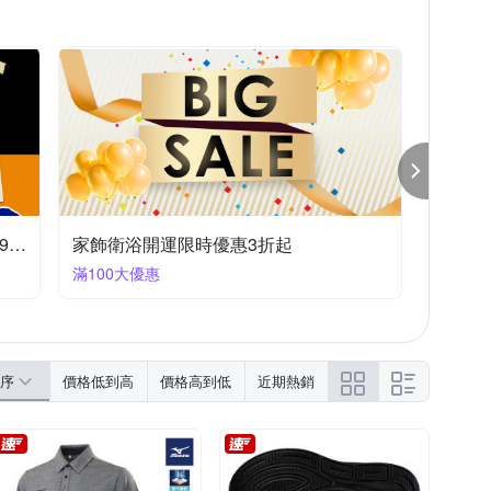
OUR
uin
Ustini
示為主
涼鞋/拖鞋
高爾夫球鞋
狐狸姬
遊遍天下
MIZUNO品牌日 短袖上衣&跑褲任2件958
家飾衛浴開運限時優惠3折起
滿100大優惠
序
價格低到高
價格高到低
近期熱銷