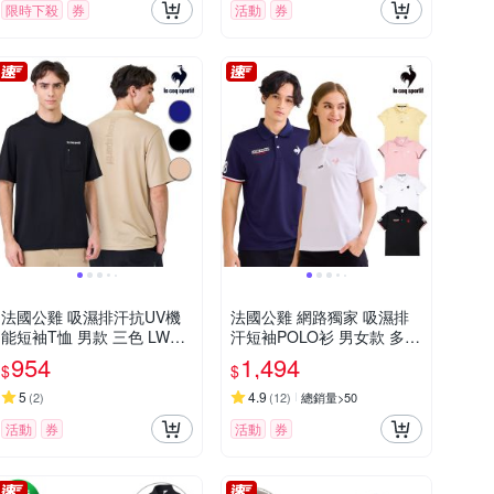
限時下殺
券
活動
券
法國公雞 吸濕排汗抗UV機
法國公雞 網路獨家 吸濕排
能短袖T恤 男款 三色 LWX2
汗短袖POLO衫 男女款 多款
1001
任選
954
1,494
$
$
5
4.9
(
2
)
(
12
)
總銷量>50
活動
券
活動
券