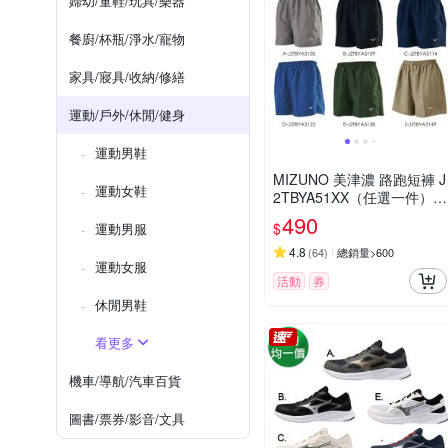
婦幼/童鞋/玩具/樂器
餐廚/杯瓶/淨水/寵物
家具/寢具/收納/修繕
運動/戶外/休閒/健身
運動男鞋
MIZUNO 美津濃 路跑短褲 J
運動女鞋
2TBYA51XX（任選一件）
(短褲)
490
$
運動男服
4.8
(
64
)
總銷量>600
運動女服
活動
券
休閒男鞋
看更多
機車/導航/汽車百貨
圖書/票券/影音/文具