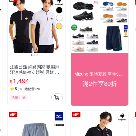
法國公雞 網路獨家 吸濕排
汗涼感短袖立領衫 男款 三
Mizuno 限時夏殺 單件95折/任2件89折
色 LWV21944
1,494
$
滿2件享89折
5
(
9
)
總銷量>50
活動
券