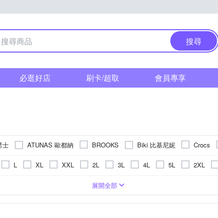
搜尋
必逛好店
刷卡/超取
會員專享
亞瑟士
ATUNAS 歐都納
Biki 比基尼妮
BROOKS
Crocs
Jack wolfskin 飛狼
LE COQ 
Injinji
KAPPA
Keds
L
XL
XXL
2L
3L
4L
5L
2XL
瑞典
Mollifix 瑪莉菲絲
Mukasa 慕卡莎
MERRELL
NIKE
US4
US4.5
US5
US5.5
US6
US6.5
U
T恤
童
造皮革
寬版
運動鞋
窄版
橡膠
長褲
長版
麂皮
長袖T恤
布面
超纖
短袖POLO衫
丹寧 / 帆布
籃球鞋
5cm
11cm
11.5cm
12cm
12.5cm
13cm
PV
13
展開全部
RI
AYBOY
QWQ
Reebok
ROYAL Elastics
REEF
US11
US11.5
US12
US12.5
US13
US13.
筒襪
棒球帽 / 鴨舌帽
排球鞋
帽T
長袖POLO衫
拖
m
17cm
17.5cm
18cm
18.5cm
19cm
19.5
CONY 索康尼
SARLEE 沙麗
SKECHERS
SOTO
TEV
EU33
EU33.5
EU34
EU34.5
休閒鞋/ 帆布鞋
羽絨外套
背心
足球鞋
無袖T恤(背
m
23cm
23.5cm
24cm
24.5cm
25cm
25.5