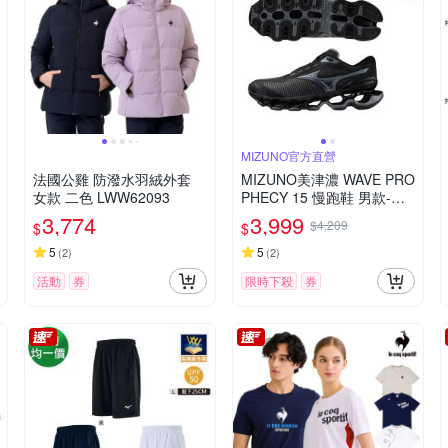
MIZUNO官方直營
法國公雞 防潑水羽絨外套
MIZUNO美津濃 WAVE PRO
女款 二色 LWW62093
PHECY 15 慢跑鞋 男款-黑
_J1GC265131
3,774
3,999
$4,209
$
$
5
5
(
2
)
(
2
)
活動
券
限時下殺
券