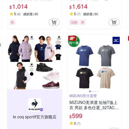
色
21044
1,014
1,614
$
$
5
5
(
6
)
總銷量>50
(
7
)
總銷量>50
券
活動
券
MIZUNO官方直營
MIZUNO美津濃 短袖T恤上
衣 男款 多色任選_32TAC00
xxx
599
$
le coq sportif官方旗艦店
5
(
7
)