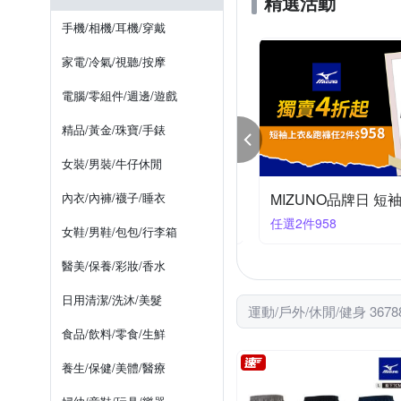
精選活動
UNDER ARMOUR
uin
羽球鞋
高爾夫球鞋
手機/相機/耳機/穿戴
其他品牌
戶外趣
漁夫帽
球褲
二件式
家電/冷氣/視聽/按摩
電腦/零組件/週邊/遊戲
精品/黃金/珠寶/手錶
女裝/男裝/牛仔休閒
zuno 限時夏殺 單件95折/任2件89折
內衣/內褲/襪子/睡衣
件享89折
任選2件958
女鞋/男鞋/包包/行李箱
醫美/保養/彩妝/香水
日用清潔/洗沐/美髮
運動/戶外/休閒/健身 367
食品/飲料/零食/生鮮
養生/保健/美體/醫療