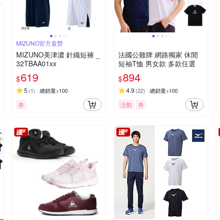
MIZUNO官方直營
MIZUNO美津濃 針織短褲 _
法國公雞牌 網路獨家 休閒
32TBAA01xx
短袖T恤 男女款 多款任選
619
894
$
$
5
4.9
(
1
)
總銷量>100
(
22
)
總銷量>100
券
活動
券