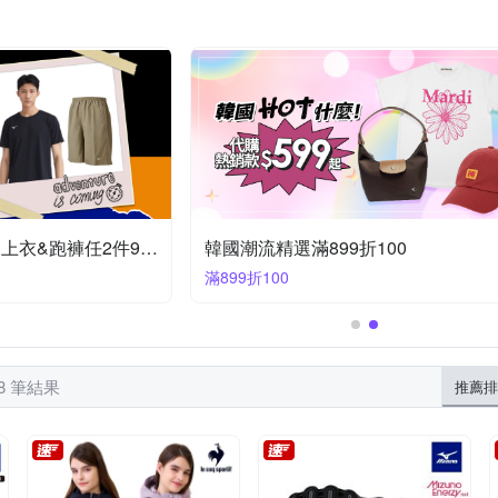
VICTORINOX 瑞士維氏
Wi
Ustini
VANS
VICTOR
涼鞋/拖鞋
野跑鞋
網球鞋
背心式外套
夾克
裙子
沙兒斯
狐狸姬
遊遍天下
梅林
泳之美
比基尼
四角長泳褲
果凍鞋/膠鞋
MIZUNO品牌日 短袖上衣&跑褲任2件958
韓國潮流精選滿899折100
滿899折100
88 筆結果
推薦排