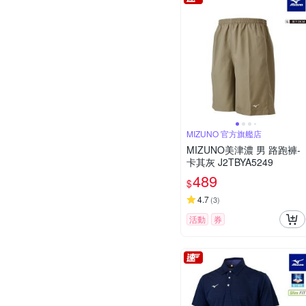
MIZUNO 官方旗艦店
MIZUNO美津濃 男 路跑褲-
卡其灰 J2TBYA5249
489
$
4.7
(
3
)
活動
券