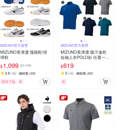
MIZUNO官方直營
MIZUNO官方直營
MIZUNO美津濃 慢跑鞋/排
MIZUNO美津濃 吸汗速乾
球鞋
短袖上衣POLO衫 任選一件
_32TAYA01/02
1,099
619
$1,156
$
$
4.8
5
(
16
)
總銷量>200
(
14
)
總銷量>200
限時下殺
券
券