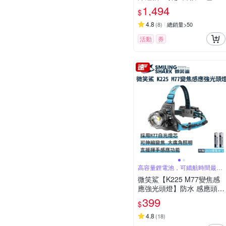
V21945
1,494
$
4.8
(
8
)
總銷量>50
活動
券
高容量鋰電池，可續航時間最長
可達12小時
微笑鯊【K225 M77變焦感
應強光頭燈】防水 感應頭燈
釣魚頭燈 頭戴式頭燈 夜釣
399
$
燈 工作燈 露營 登山 戶外照
明 多功能照明_急速配
4.8
(
18
)