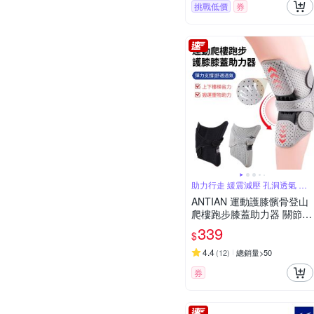
挑戰低價
券
助力行走 緩震減壓 孔洞透氣 反
彈助力
ANTIAN 運動護膝髕骨登山
爬樓跑步膝蓋助力器 關節保
護彈簧護具 護膝帶 深蹲起
339
$
身省力器
4.4
(
12
)
總銷量>50
券