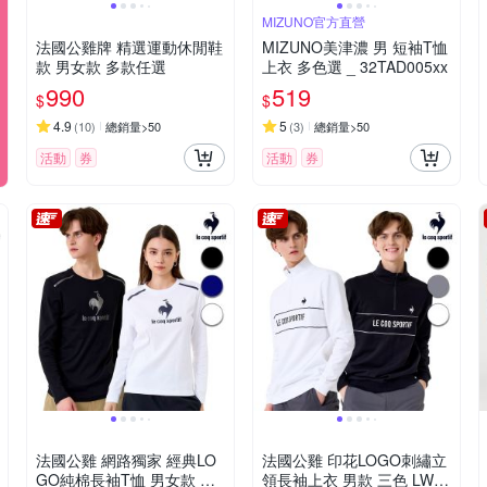
MIZUNO官方直營
法國公雞牌 精選運動休閒鞋
MIZUNO美津濃 男 短袖T恤
款 男女款 多款任選
上衣 多色選 _ 32TAD005xx
990
519
$
$
4.9
5
(
10
)
總銷量>50
(
3
)
總銷量>50
活動
券
活動
券
法國公雞 網路獨家 經典LO
法國公雞 印花LOGO刺繡立
GO純棉長袖T恤 男女款 三
領長袖上衣 男款 三色 LWW