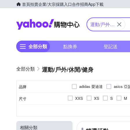
首頁
拍賣
企業/大宗採購入口
合作招商
App下載
Yahoo購物中心
運動/戶外/
休閒/健身
全部分類
點換券
登記送
運動/戶外/休閒/健身
adidas 愛迪達
asics 
品牌
DIBOTE 迪伯特
FILA
XXS
XS
S
M
尺寸
品牌名稱
MIZUNO 美津濃
moz 
US2.5
US3
US3.5
休閒鞋
依吊牌標示
女
正常
男
偏小
10cm以下
慢跑鞋
女童
網布
偏大
短袖
男
人
10cm
10.
款式
尺寸(腳長)
顏色
鞋面材質
適用性別
版型
PONY
PUMA
PL
US9.5
US10
US10.5
多件式泳衣
聚脂纖維
外套
中
15.5cm
16cm
16.5c
SAIN SOU 聖手牌
SAU
相關分類
EU31
EU32
EU32.5
短襪
涼鞋
連帽外套
21.5cm
22cm
22.5c