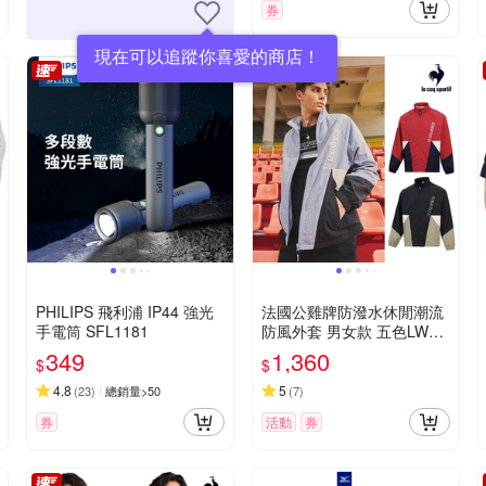
券
現在可以追蹤你喜愛的商店！
PHILIPS 飛利浦 IP44 強光
法國公雞牌防潑水休閒潮流
手電筒 SFL1181
防風外套 男女款 五色LWQ6
1264&62264
349
1,360
$
$
4.8
5
(
23
)
總銷量>50
(
7
)
券
活動
券