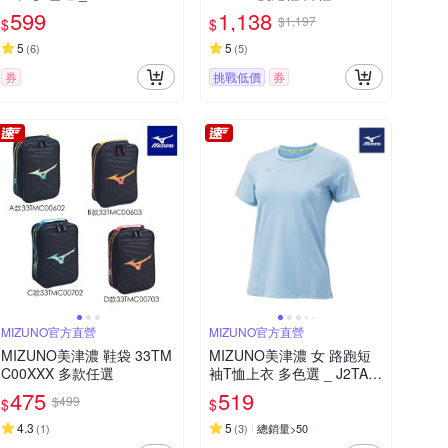
250209
599
1,138
$1,197
$
$
5
5
(
6
)
(
5
)
券
挑戰低價
券
MIZUNO官方直營
MIZUNO官方直營
MIZUNO美津濃 鞋袋 33TM
MIZUNO美津濃 女 路跑短
C00XXX 多款任選
袖T恤上衣 多色選 _ J2TAD
202xx
475
519
$499
$
$
4.3
5
(
1
)
(
3
)
總銷量>50