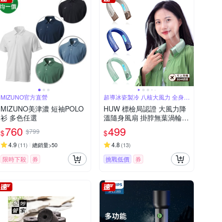
MIZUNO官方直營
超導冰瓷製冷 八核大風力 全身環
繞送風
MIZUNO美津濃 短袖POLO
HUW 標檢局認證 大風力降
衫 多色任選
溫隨身風扇 掛脖無葉渦輪懶
人風扇 戶外露營靜音便攜迷
760
499
$799
$
$
你風扇（可上飛機）
4.9
4.8
(
11
)
總銷量>50
(
13
)
限時下殺
券
挑戰低價
券