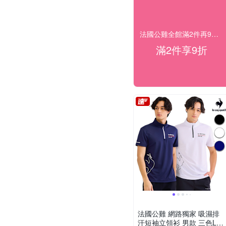
法國公雞全館滿2件再9折 滿額雙重送
滿2件享9折
法國公雞 網路獨家 吸濕排
汗短袖立領衫 男款 三色LW