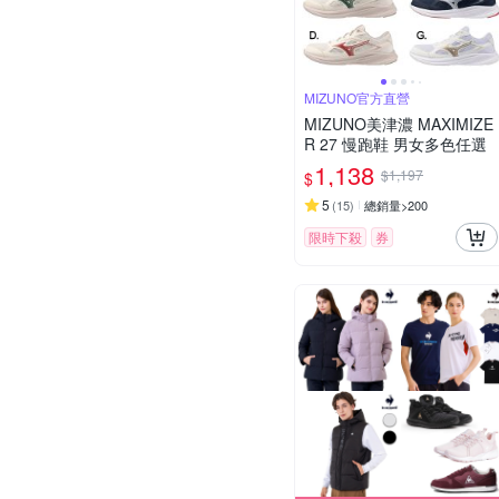
MIZUNO官方直營
MIZUNO美津濃 MAXIMIZE
R 27 慢跑鞋 男女多色任選
1,138
$1,197
$
5
(
15
)
總銷量>200
限時下殺
券