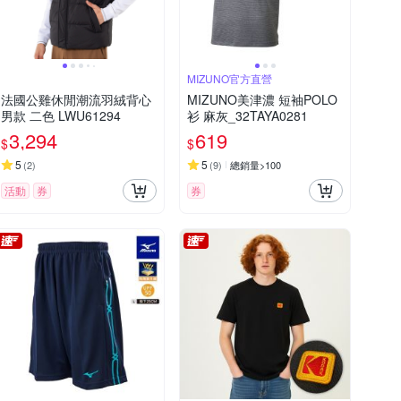
MIZUNO官方直營
法國公雞休閒潮流羽絨背心
MIZUNO美津濃 短袖POLO
男款 二色 LWU61294
衫 麻灰_32TAYA0281
3,294
619
$
$
5
5
(
2
)
(
9
)
總銷量>100
活動
券
券