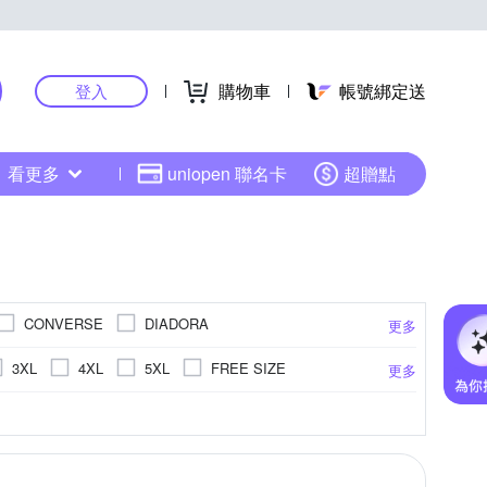
購物車
帳號綁定送
登入
看更多
uniopen 聯名卡
超贈點
CONVERSE
DIADORA
更多
SPORTIF 公雞
LOTTO
Lynx
3XL
4XL
5XL
FREE SIZE
更多
Native
NEW BALANCE
NEW ERA
S7
US7.5
US8
US8.5
US9
短褲
牛皮
二件式泳衣
蕾絲 / 網布
連身式
真皮 / 豚皮
配件
C
.5cm
14cm
14.5cm
15cm
更多
更多
更多
NKA 梨卡
Summer Love 夏之戀
5
US14
US14.5
US15
EU30
鞋
懶人鞋/便鞋
訓練鞋
夾腳拖鞋
cm
20cm
20.5cm
21cm
TX 特林
A
Timberland
心)
26cm以上
防風外套
登山鞋
三件式比基尼
cm