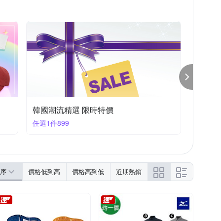
ldland 荒野
鞋全家福
Z-POLS
四角短泳褲
防曬外套
毛帽
韓國潮流精選 限時特價
任選1件899
序
價格低到高
價格高到低
近期熱銷