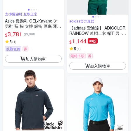
支撐慢跑鞋 版型正常
Asics 慢跑鞋 GEL-Kayano 31
adidas官方直營
男鞋 藍 棕 支撐 緩衝 厚底 運動
【adidas 愛迪達】 ADICOLOR
鞋 亞瑟士 1011B867402
3,781
RAINBOW 連帽上衣 帽T 男 -
$3,980
$
Originals IM9407
1,144
89折
$
5
(
1
)
5
挑戰低價
券
(
1
)
限時下殺
券
加入購物車
加入購物車