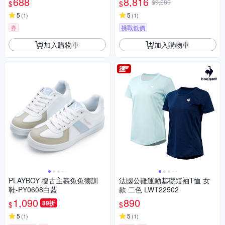
688
8,816
$9,280
$
$
渲染撞色
003MASH
5
5
(
1
)
(
1
)
券
挑戰低價
加入購物車
加入購物車
PLAYBOY 復古主義兔兔德訓
法國公雞運動基礎短袖T恤 女
鞋-PY0608白藍
款 二色 LWT22502
1,090
890
89折
$
$
5
5
(
1
)
(
1
)