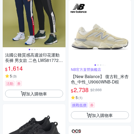
法國公雞質感高週波印花運動
長褲 男女款 二色 LWS81772&
LWS82772
1,614
$
NB官方直營旗艦店
5
【New Balance】 復古鞋_米杏
(
3
)
色_中性_U9060WNB-D楦
活動
券
2,738
$2,888
$
加入購物車
5
(
1
)
挑戰低價
券
加入購物車