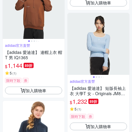
加入購物車
adidas官方直營
【adidas 愛迪達】 連帽上衣 帽
T 男 IQ1365
1,144
89折
$
5
(
1
)
限時下殺
券
adidas官方直營
【adidas 愛迪達】 短版長袖上
加入購物車
衣 大學T 女 - Originals JM805
4
1,232
89折
$
5
(
1
)
限時下殺
券
加入購物車