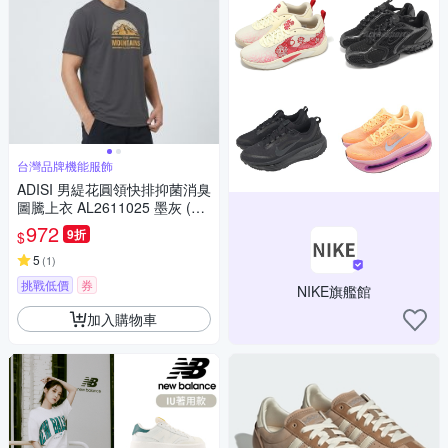
台灣品牌機能服飾
ADISI 男緹花圓領快排抑菌消臭
圖騰上衣 AL2611025 墨灰 (M-
3XL)｜透氣 吸濕排汗 防臭 彈
972
9折
$
性 排汗衣
5
(
1
)
挑戰低價
券
NIKE旗艦館
加入購物車