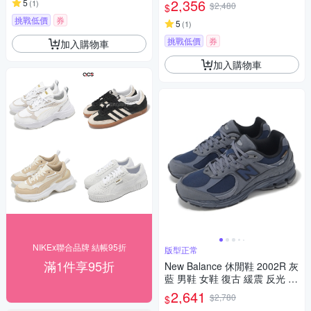
2,356
5
(
1
)
$2,480
$
挑戰低價
券
5
(
1
)
挑戰低價
券
加入購物車
加入購物車
NIKEx聯合品牌 結帳95折
版型正常
滿1件享95折
New Balance 休閒鞋 2002R 灰
藍 男鞋 女鞋 復古 緩震 反光 運
動鞋 NB M2002RPH-D
2,641
$2,780
$