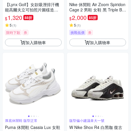
【Lynx Golf】女款吸溼排汗機
Nike 休閒鞋 Air Zoom Spiridon
能高爾夫立可拍照片圖樣造型L
Cage 2 男鞋 女鞋 黑 Triple Bla
ynx繡花短袖POLO衫/高爾夫球
ck HM8497-010
1,320
2,000
88折
85折
$
$
衫-白色
5
5
(
1
)
(
1
)
限時下殺
券
挑戰低價
券
加入購物車
加入購物車
厚底休閒鞋 版型正常
版型偏小建議拿大一號
Puma 休閒鞋 Cassia Lux 女鞋
W Nike Shox R4 白黑咖 復古