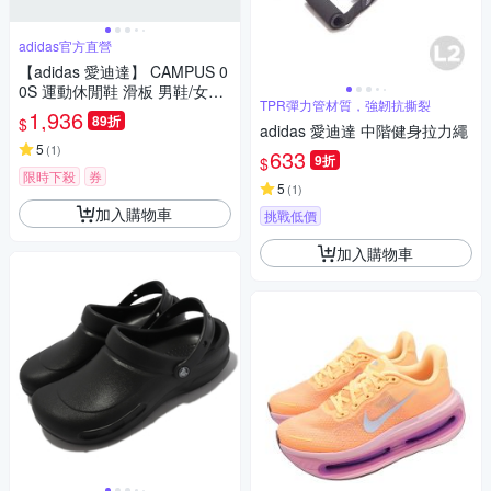
adidas官方直營
【adidas 愛迪達】 CAMPUS 0
0S 運動休閒鞋 滑板 男鞋/女鞋
TPR彈力管材質，強韌抗撕裂
- Originals JR0106
1,936
89折
$
adidas 愛迪達 中階健身拉力繩
5
(
1
)
633
9折
$
限時下殺
券
5
(
1
)
加入購物車
挑戰低價
加入購物車