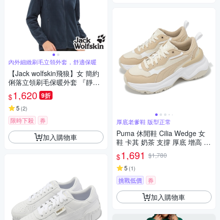
內外細緻刷毛立領外套，舒適保暖
【Jack wolfskin飛狼】女 簡約
俐落立領刷毛保暖外套 『靜謐
藍』
1,620
9折
$
5
(
2
)
限時下殺
券
厚底老爹鞋 版型正常
Puma 休閒鞋 Cilia Wedge 女
加入購物車
鞋 卡其 奶茶 支撐 厚底 增高 老
爹鞋 39391512
1,691
$1,780
$
5
(
1
)
挑戰低價
券
加入購物車