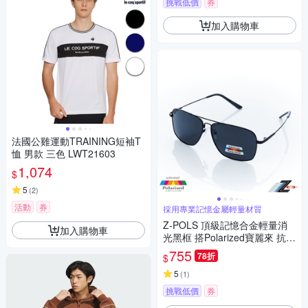
挑戰低價
券
加入購物車
法國公雞運動TRAINING短袖T
恤 男款 三色 LWT21603
1,074
$
5
(
2
)
活動
券
採用專業記憶金屬輕量材質
Z-POLS 頂級記憶合金輕量消
加入購物車
光黑框 搭Polarized寶麗來 抗U
V400偏光太陽眼鏡(抗紫外線偏
755
78折
$
光)
5
(
1
)
挑戰低價
券