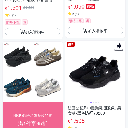
04768-02
1,090
1,501
89折
$
$1,580
$
5
(
1
)
5
(
1
)
限時下殺
券
限時下殺
券
加入購物車
加入購物車
法國公雞Pau慢跑鞋 運動鞋 男
女款-黑色LWT73209
NIKEx聯合品牌 結帳95折
1,595
$
滿1件享95折
5