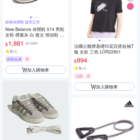
經典休閒鞋 版型正常
New Balance 休閒鞋 574 男鞋
女鞋 樸素灰 白 復古 情侶鞋 NB
U574RBL-D
1,881
$1,980
$
法國公雞牌基礎印花百搭短袖T
5
恤 女款 三色 LOR22801
(
1
)
894
挑戰低價
券
$
5
(
1
)
加入購物車
活動
券
加入購物車