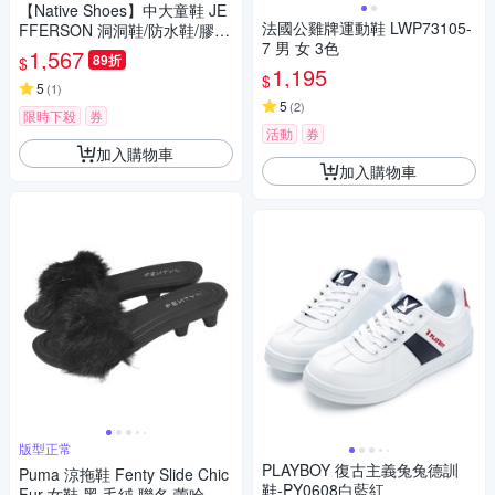
【Native Shoes】中大童鞋 JE
法國公雞牌運動鞋 LWP73105-
FFERSON 洞洞鞋/防水鞋/膠
7 男 女 3色
鞋/雨鞋/拖鞋(15111501-9266 /
1,567
89折
$
12111501-9266)
1,195
$
5
(
1
)
5
(
2
)
限時下殺
券
活動
券
加入購物車
加入購物車
版型正常
PLAYBOY 復古主義兔兔德訓
Puma 涼拖鞋 Fenty Slide Chic
鞋-PY0608白藍紅
Fur 女鞋 黑 毛絨 聯名 蕾哈娜 4