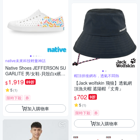
native未來科技輕量神話
Native Shoes JEFFERSON SU
GARLITE 男/女鞋-貝殼白x繽紛
帽頂拼接網布，透氣不悶熱
樂
1,919
89折
$
【Jack wolfskin 飛狼】透氣網
頂漁夫帽 遮陽帽『丈青』
5
(
1
)
702
9折
$
限時下殺
券
5
(
1
)
加入購物車
限時下殺
券
加入購物車