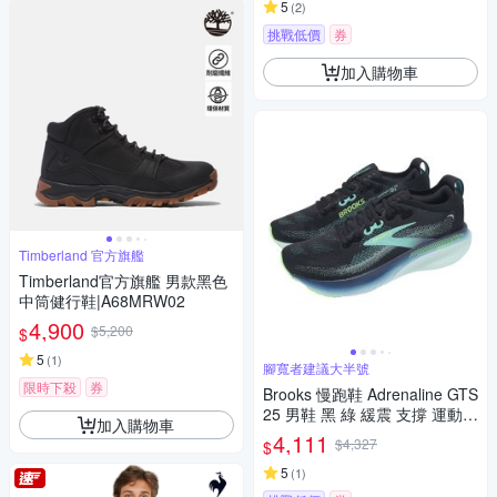
5
(
2
)
挑戰低價
券
加入購物車
Timberland 官方旗艦
Timberland官方旗艦 男款黑色
中筒健行鞋|A68MRW02
4,900
$5,200
$
5
(
1
)
腳寬者建議大半號
限時下殺
券
Brooks 慢跑鞋 Adrenaline GTS
25 男鞋 黑 綠 緩震 支撐 運動鞋
加入購物車
1104541D055
4,111
$4,327
$
5
(
1
)