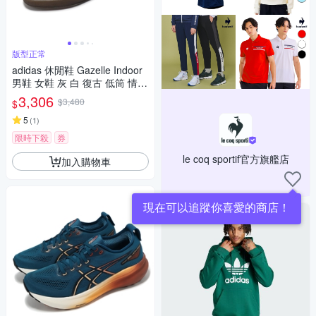
版型正常
adidas 休閒鞋 Gazelle Indoor
男鞋 女鞋 灰 白 復古 低筒 情侶
鞋 愛迪達 IF1807
3,306
$3,480
$
5
(
1
)
限時下殺
券
le coq sportif官方旗艦店
加入購物車
現在可以追蹤你喜愛的商店！