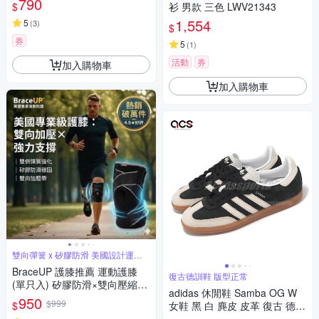
790
$
衫 男款 三色 LWV21343
撞色三角
1,554
5
(
3
)
$
券
5
(
1
)
活動
券
加入購物車
加入購物車
雙向彈簧 x 矽膠防滑 美國設計運動
護膝
BraceUP 護膝推薦 運動護膝
復古德訓鞋 版型正常
(單只入) 矽膠防滑×雙向壓縮｜
adidas 休閒鞋 Samba OG W
穩定支撐膝部｜跑步/籃球/登山/
950
$999
$
女鞋 黑 白 麂皮 皮革 復古 德訓
足球適用｜美國設計
鞋 愛迪達 IE5836