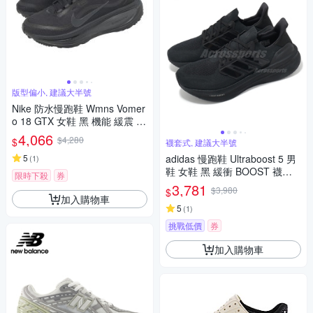
版型偏小, 建議大半號
Nike 防水慢跑鞋 Wmns Vomer
o 18 GTX 女鞋 黑 機能 緩震 運
動鞋 HQ7002-001
4,066
$4,280
$
襪套式, 建議大半號
5
adidas 慢跑鞋 Ultraboost 5 男
(
1
)
鞋 女鞋 黑 緩衝 BOOST 襪套
限時下殺
券
輪胎大底 運動鞋 愛迪達 ID881
3,781
$3,980
$
2
加入購物車
5
(
1
)
挑戰低價
券
加入購物車