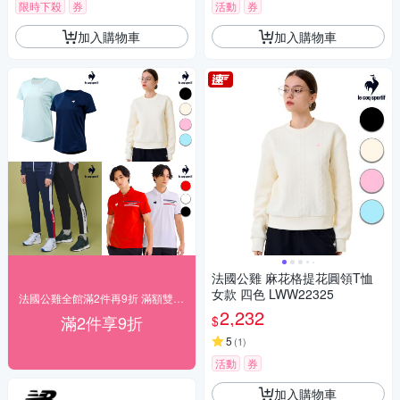
限時下殺
券
活動
券
加入購物車
加入購物車
法國公雞 麻花格提花圓領T恤
女款 四色 LWW22325
法國公雞全館滿2件再9折 滿額雙重送
2,232
滿2件享9折
$
5
(
1
)
活動
券
加入購物車