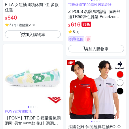
FILA 女短袖圓領休閒T恤 多款
頂級舒適TR90彈性腳架設計
任選
Z-POLS 名牌風格設計頂級舒
640
適TR90彈性腳架 Polarized寶
$
麗萊抗UV400大鏡片偏光太陽
616
78折
$
5
(
7
)
總銷量>100
眼鏡(輕量偏光)
5
(
1
)
加入購物車
挑戰低價
券
加入購物車
PONY官方旗艦店
【PONY】TROPIC 輕量透氣洞
洞鞋 男女 中性款 拖鞋 洞洞鞋
法國公雞 休閒經典短袖POLO
雨鞋 水鞋 晴雨兩用-春暖花開&