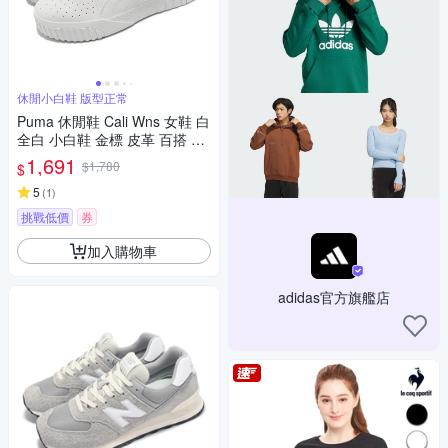
休閒小白鞋 版型正常
Puma 休閒鞋 Cali Wns 女鞋 白
全白 小白鞋 金標 皮革 百搭 36
915501
1,691
$1,780
$
5
(
1
)
挑戰低價
券
加入購物車
adidas官方旗艦店