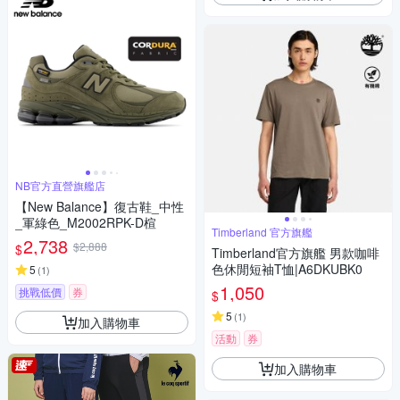
NB官方直營旗艦店
【New Balance】復古鞋_中性
_軍綠色_M2002RPK-D楦
Timberland 官方旗艦
2,738
$2,888
$
Timberland官方旗艦 男款咖啡
色休閒短袖T恤|A6DKUBK0
5
(
1
)
1,050
挑戰低價
券
$
5
(
1
)
加入購物車
活動
券
加入購物車