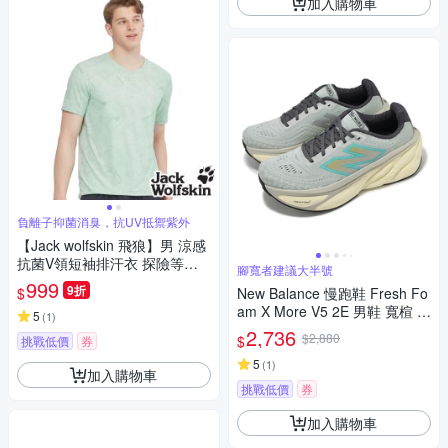
加入購物車
負離子抑菌消臭，抗UV抵禦紫外
【Jack wolfskin 飛狼】男 涼感
抗菌V領短袖排汗衣 探險等高
腳寬者建議大半號
線印花『薄荷綠』
999
9折
$
New Balance 慢跑鞋 Fresh Fo
am X More V5 2E 男鞋 寬楦 灰
5
(
1
)
藍 厚底 運動鞋 NB MMORLJ5-
2,736
$2,880
$
挑戰低價
券
2E
5
(
1
)
加入購物車
挑戰低價
券
加入購物車