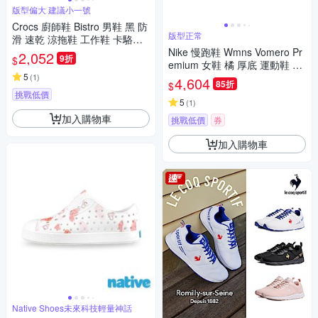
版型偏大 建議小一號
Crocs 廚師鞋 Bistro 男鞋 黑 防
版型正常
滑 速乾 涼拖鞋 工作鞋 卡駱馳
10075001
Nike 慢跑鞋 Wmns Vomero Pr
2,052
9折
$
emium 女鞋 橘 厚底 運動鞋 H
5
M5973-801
(
1
)
4,604
85折
$
挑戰低價
5
(
1
)
加入購物車
挑戰低價
券
加入購物車
Native Shoes未來科技輕量神話