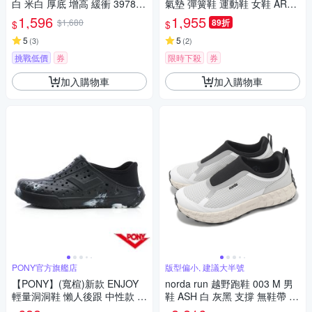
白 米白 厚底 增高 緩衝 397837
氣墊 彈簧鞋 運動鞋 女鞋 AR35
01
65-104
1,596
1,955
$1,680
89折
$
$
5
5
(
3
)
(
2
)
挑戰低價
券
限時下殺
券
加入購物車
加入購物車
PONY官方旗艦店
版型偏小, 建議大半號
【PONY】(寬楦)新款 ENJOY
norda run 越野跑鞋 003 M 男
輕量洞洞鞋 懶人後跟 中性款 拖
鞋 ASH 白 灰黑 支撐 無鞋帶 緩
鞋 洞洞鞋 雨鞋 水鞋 晴雨兩用-
衝 黃金大底 抓地 戶外 運動鞋