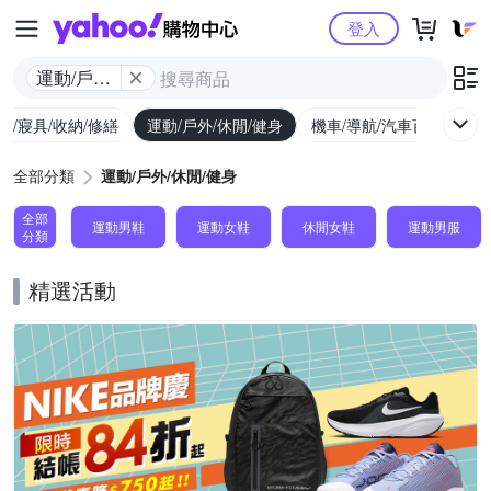
Yahoo購物中心
登入
運動/戶外/
休閒/健身
具/寢具/收納/修繕
運動/戶外/休閒/健身
機車/導航/汽車百貨
圖
全部分類
運動/戶外/休閒/健身
全部
運動男鞋
運動女鞋
休閒女鞋
運動男服
分類
精選活動