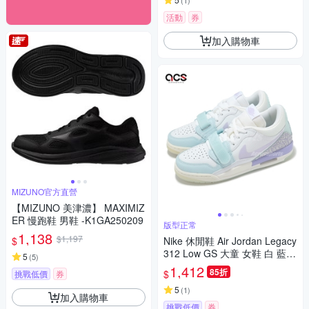
(
1
)
活動
券
加入購物車
MIZUNO官方直營
【MIZUNO 美津濃】 MAXIMIZ
ER 慢跑鞋 男鞋 -K1GA250209
版型正常
1,138
$1,197
$
Nike 休閒鞋 Air Jordan Legacy
312 Low GS 大童 女鞋 白 藍
5
(
5
)
紫 爆裂紋 HQ3820-151
1,412
85折
$
挑戰低價
券
5
(
1
)
加入購物車
挑戰低價
券