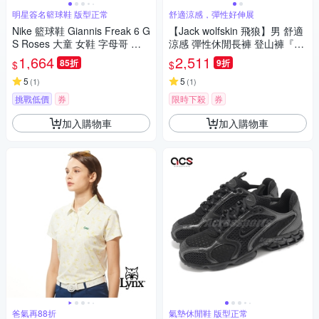
明星簽名籃球鞋 版型正常
舒適涼感，彈性好伸展
Nike 籃球鞋 Giannis Freak 6 G
【Jack wolfskin 飛狼】男 舒適
S Roses 大童 女鞋 字母哥 玫
涼感 彈性休閒長褲 登山褲『深
瑰 米白 刺繡 HM4216-100
棕』
1,664
2,511
85折
9折
$
$
5
5
(
1
)
(
1
)
挑戰低價
券
限時下殺
券
加入購物車
加入購物車
爸氣再88折
氣墊休閒鞋 版型正常