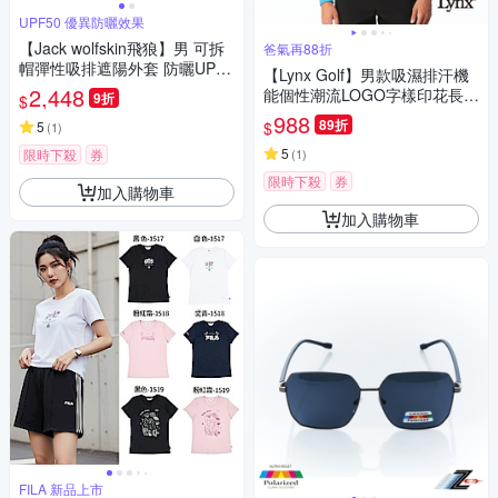
UPF50 優異防曬效果
【Jack wolfskin飛狼】男 可拆
爸氣再88折
帽彈性吸排遮陽外套 防曬UPF5
【Lynx Golf】男款吸濕排汗機
0+『暗夜藍』
2,448
能個性潮流LOGO字樣印花長袖
9折
$
立領/POLO衫/高爾夫球衫-天空
988
89折
$
5
(
1
)
藍色
5
限時下殺
券
(
1
)
限時下殺
券
加入購物車
加入購物車
FILA 新品上市