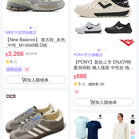
NB官方直營旗艦店
【New Balance】 復古鞋_灰色
_中性_M1906NB-D楦
3,266
$3,416
$
PONY官方旗艦店
5
【PONY】新款上市 ENJOY輕
(
1
)
量洞洞鞋 懶人後跟 中性款 拖鞋
挑戰低價
券
洞洞鞋 雨鞋 水鞋 晴雨兩用-森
688
$
林系露營
加入購物車
5
(
3
)
總銷量>50
券
加入購物車