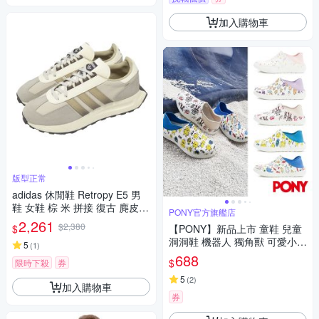
加入購物車
版型正常
adidas 休閒鞋 Retropy E5 男
鞋 女鞋 棕 米 拼接 復古 麂皮
PONY官方旗艦店
愛迪達 JH7189
2,261
$2,380
$
【PONY】新品上市 童鞋 兒童
洞洞鞋 機器人 獨角獸 可愛小花
5
(
1
)
鯊魚家族-多款
688
$
限時下殺
券
5
(
2
)
加入購物車
券