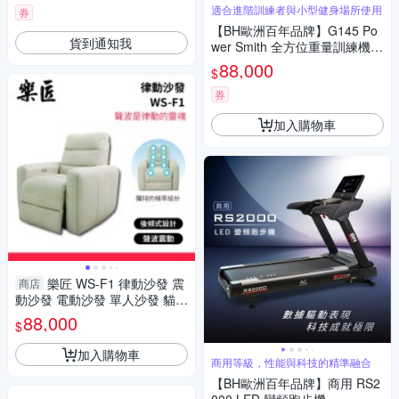
適合進階訓練者與小型健身場所使用
券
【BH歐洲百年品牌】G145 Po
貨到通知我
wer Smith 全方位重量訓練機
(含重量選擇片組-90KG二套)
88,000
$
券
加入購物車
樂匠 WS-F1 律動沙發 震
商店
動沙發 電動沙發 單人沙發 貓抓
皮 沙發椅 聲波沙發 小戶型沙發
88,000
$
電動沙發
加入購物車
商用等級，性能與科技的精準融合
【BH歐洲百年品牌】商用 RS2