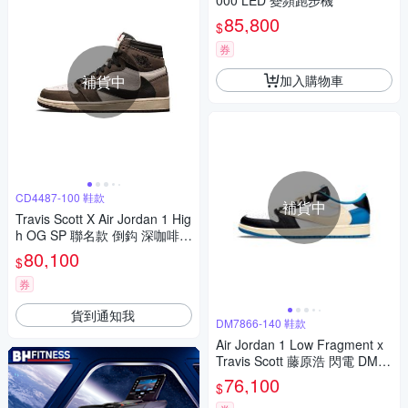
000 LED 變頻跑步機
85,800
$
券
加入購物車
補貨中
CD4487-100 鞋款
補貨中
Travis Scott X Air Jordan 1 Hig
h OG SP 聯名款 倒鈎 深咖啡 C
D4487-100
80,100
$
券
貨到通知我
DM7866-140 鞋款
Air Jordan 1 Low Fragment x
Travis Scott 藤原浩 閃電 DM78
66-140
76,100
$