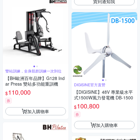
貨到通知我
雙站訓練，全身肌群訓練一次到位
【BH歐洲百年品牌】G128 Ind
ar Press 雙站多功能重訓機
DIGISINE官方直營
110,000
【DIGISINE】48V 專業級水平
$
式1500W風力發電機 DB-1500
券
100,800
$
加入購物車
券
加入購物車