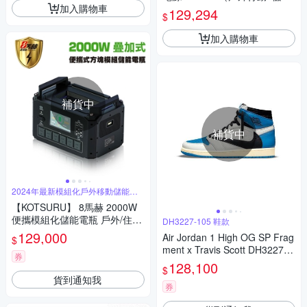
加入購物車
電瓶/ AC 110V/ DC 12V/ USB/
129,294
$
Type-c/ 無線充電/ 戶外露營/ 停
電/ 颱風/ 小家電供電）
加入購物車
補貨中
補貨中
2024年最新模組化戶外移動儲能登
場
【KOTSURU】 8馬赫 2000W
便攜模組化儲能電瓶 戶外/住宅/
DH3227-105 鞋款
商辦 一主機1536Wh
129,000
Air Jordan 1 High OG SP Frag
$
ment x Travis Scott DH3227-1
券
05
128,100
$
貨到通知我
券