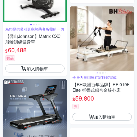
為您提供吸引更多騎乘者所需的一切
【喬山Johnson】Matrix CXC
飛輪訓練健身車
60,488
$
贈品
加入購物車
全身力量訓練在家輕鬆完成
【BH歐洲百年品牌】RP-019F
Elite 折疊式鋁合金核心床
59,800
$
券
加入購物車