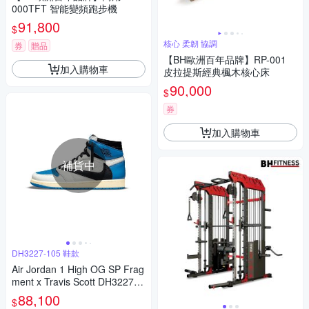
000TFT 智能變頻跑步機
91,800
$
核心 柔韌 協調
券
贈品
【BH歐洲百年品牌】RP-001
加入購物車
皮拉提斯經典楓木核心床
90,000
$
券
加入購物車
補貨中
DH3227-105 鞋款
Air Jordan 1 High OG SP Frag
ment x Travis Scott DH3227-1
05
88,100
$