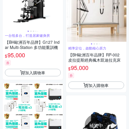
一台抵多台，打造居家健身房
【BH歐洲百年品牌】G127 Ind
ar Multi-Station 多功能重訓機
精準定位，啟動核心原力
95,000
【BH歐洲百年品牌】RP-002
$
皮拉提斯經典楓木凱迪拉克床
券
95,000
$
加入購物車
券
加入購物車
補貨中