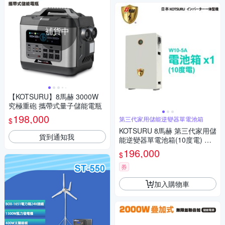
補貨中
【KOTSURU】8馬赫 3000W
究極重砲 攜帶式量子儲能電瓶
198,000
第三代家用儲能逆變器單電池箱
$
KOTSURU 8馬赫 第三代家用儲
貨到通知我
能逆變器單電池箱(10度電) 施
工另計現場估價
196,000
$
券
加入購物車