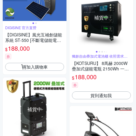
補貨中
DIGISINE 官方直營
【DIGISINE】風光互補創儲能
系統 ST-550 [不斷電儲能電力
箱 24V 鋰鐵電池 BOX-1651][1
188,000
$
500W風力發電機][400W太陽能
板]
獨創自由疊加式電池櫃 依照需求調
券
整瓦時
【KOTSURU】 8馬赫 2000W
加入購物車
疊加式儲能電瓶 2150Wh 一主
機＋二層電池櫃(夜市擺攤 停電
188,000
$
電霸 電桶 存電 儲電 防災 醫療
救車 發電機 戶外露營 緊急用電
券
不斷電 特斯拉)
貨到通知我
補貨中