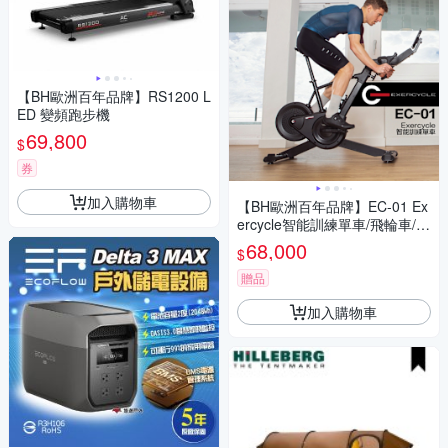
【BH歐洲百年品牌】RS1200 L
ED 變頻跑步機
69,800
$
券
加入購物車
【BH歐洲百年品牌】EC-01 Ex
ercycle智能訓練單車/飛輪車/公
路車
68,000
$
贈品
加入購物車