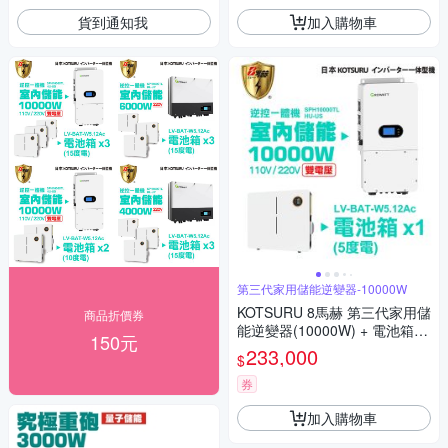
貨到通知我
加入購物車
第三代家用儲能逆變器-10000W
KOTSURU 8馬赫 第三代家用儲
商品折價券
能逆變器(10000W) + 電池箱x1
150元
(5度電) 容量可擴充 施工另計現
233,000
$
場估價
券
加入購物車