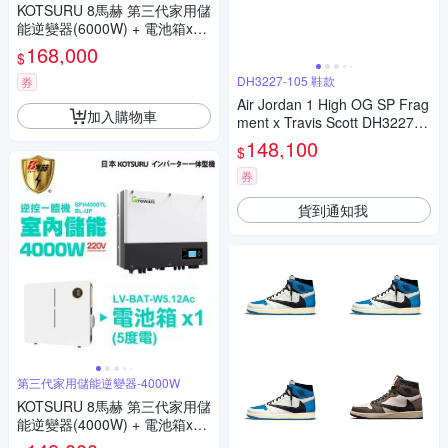
KOTSURU 8馬赫 第三代家用儲
能逆變器(6000W) + 電池箱x1
(5度電) 容量可擴充 施工另計現
168,000
$
場估價
DH3227-105 鞋款
券
Air Jordan 1 High OG SP Frag
加入購物車
ment x Travis Scott DH3227-1
05
148,100
$
券
貨到通知我
第三代家用儲能逆變器-4000W
KOTSURU 8馬赫 第三代家用儲
能逆變器(4000W) + 電池箱x1
(5度電) 容量可擴充 施工另計現