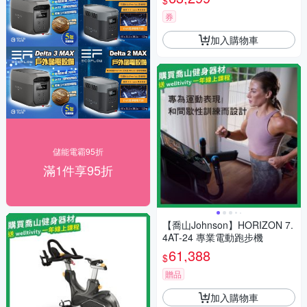
$
券
加入購物車
儲能電霸95折
滿1件享95折
【喬山Johnson】HORIZON 7.
4AT-24 專業電動跑步機
61,388
$
贈品
加入購物車