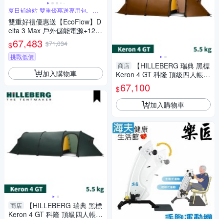
夏日補給站-雙重優惠送專用包、太
陽能板
雙重好禮優惠送【EcoFlow】D
elta 3 Max 戶外儲能電源+125
W太陽能板(4片) 移動電源 電池
67,483
$71,034
$
戶外電源 停電 車露 悠遊戶外
挑戰低價
【HILLEBERG 瑞典 黑標
商店
加入購物車
Keron 4 GT 科隆 頂級四人帳篷
《沙棕 5.5 kg》】010313/登山
67,100
$
加入購物車
【HILLEBERG 瑞典 黑標
商店
Keron 4 GT 科隆 頂級四人帳篷