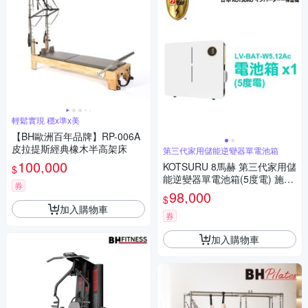
輕鬆實現 穩x準x美
【BH歐洲百年品牌】RP-006A
皮拉提斯經典橡木半高架床
第三代家用儲能逆變器單電池箱
100,000
KOTSURU 8馬赫 第三代家用儲
$
能逆變器單電池箱(5度電) 施工
券
另計現場估價
98,000
$
加入購物車
券
加入購物車