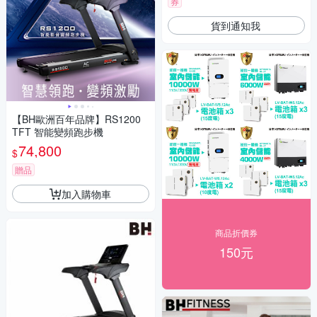
券
貨到通知我
【BH歐洲百年品牌】RS1200
TFT 智能變頻跑步機
74,800
$
贈品
加入購物車
商品折價券
150元