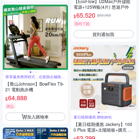
【EcoFlow】D2Max戶外儲能
電源+125W板(4片) 悠遊戶外
65,520
$68,968
$
限時下殺
貨到通知我
盡享健身應用程式，在家跑出極致體
驗
【喬山Johnson】BowFlex T9-
21 電動跑步機
64,888
$
贈品
加入購物車
夏日檔期優惠 贈收納包
【夏日檔期優惠 Jackery】100
0 Plus 電源+太陽能板+擴充 悠
遊戶外
63,299