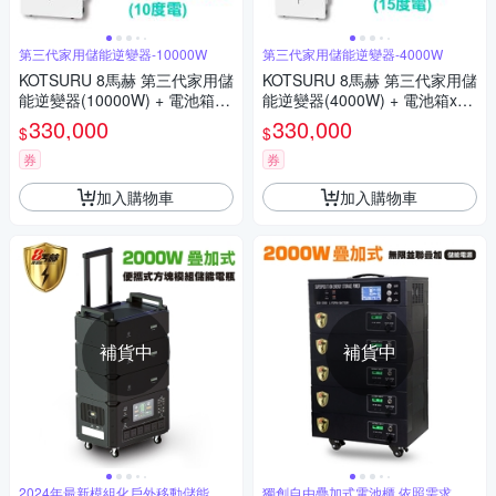
第三代家用儲能逆變器-10000W
第三代家用儲能逆變器-4000W
KOTSURU 8馬赫 第三代家用儲
KOTSURU 8馬赫 第三代家用儲
能逆變器(10000W) + 電池箱x2
能逆變器(4000W) + 電池箱x3
(10度電) 容量可擴充 施工另計
(15度電) 容量可擴充 施工另計
330,000
330,000
$
$
現場估價
現場估價
券
券
加入購物車
加入購物車
補貨中
補貨中
2024年最新模組化戶外移動儲能登
獨創自由疊加式電池櫃 依照需求調