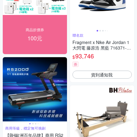
商品折價券
聯名款
100元
Fragment x Nike Air Jordan 1
大閃電 藤原浩 黑藍 716371-04
0
93,746
$
券
貨到通知我
商用等級，穩定無可挑剔
【BH歐洲百年品牌】商用 RS2