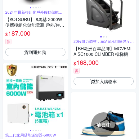
2024年最新模組化戶外移動儲能登
場
【KOTSURU】 8馬赫 2000W
便攜模組化儲能電瓶 戶外/住宅/
商辦 一主機＋一層電池組3072
187,000
$
Wh
20段阻力調整，滿足多樣訓練強度需
券
求
【BH歐洲百年品牌】MOVEMI
貨到通知我
A SC1000 CLIMBER 樓梯機
168,000
$
券
加入購物車
補貨中
第三代家用儲能逆變器-6000W