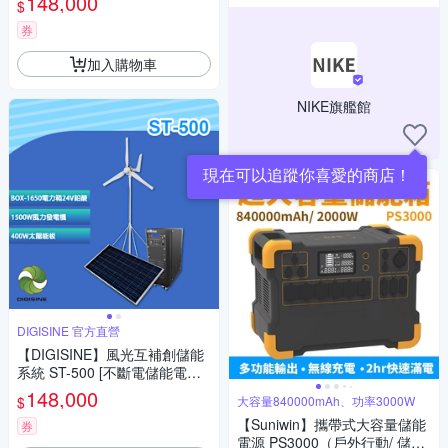
148,000
$
場估價
券
加入購物車
NIKE旗艦館
DIGISINE 官方直營
【DIGISINE】風光互補創儲能
系統 ST-500 [不斷電儲能電力
箱 24V 鉛酸電池 BOX-1650][1
148,000
$
大容量840000mAh、功率3000W
500W風力發電機][400W太陽能
【Suniwin】攜帶式大容量儲能
板]
券
電源 PS3000（戶外行動/ 儲能