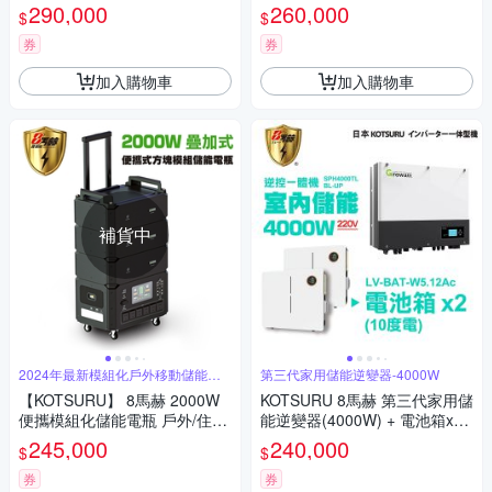
工另計現場估價
(10度電) 容量可擴充 施工另計
290,000
260,000
$
$
現場估價
券
券
加入購物車
加入購物車
補貨中
2024年最新模組化戶外移動儲能登
第三代家用儲能逆變器-4000W
場
【KOTSURU】 8馬赫 2000W
KOTSURU 8馬赫 第三代家用儲
便攜模組化儲能電瓶 戶外/住宅/
能逆變器(4000W) + 電池箱x2
商辦 一主機＋二層電池組4608
(10度電) 容量可擴充 施工另計
245,000
240,000
$
$
Wh
現場估價
券
券