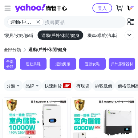
Yahoo購物中心
登入
運動/戶外/
休閒/健身
具/寢具/收納/修繕
運動/戶外/休閒/健身
機車/導航/汽車百貨
圖
全部分類
運動/戶外/休閒/健身
全部
運動男鞋
運動男服
運動女鞋
戶外露營器材
分類
分類
品牌
快速到貨
有現貨
挑戰低價
價格低到