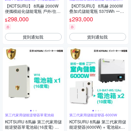
場
整瓦時
【KOTSURU】 8馬赫 2000W
【KOTSURU】 8馬赫 2000W
便攜模組化儲能電瓶 戶外/住宅/
疊加式儲能電瓶 5375Wh 一主
商辦 一主機＋三層電池組6144
機＋五層電池櫃(夜市擺攤 停電
298,000
293,000
$
$
Wh
電霸 電桶 存電 儲電 防災 醫療
救車 發電機 戶外露營 緊急用電
券
券
不斷電)
貨到通知我
貨到通知我
第三代家用儲能逆變器單電池箱
第三代家用儲能逆變器-6000W
KOTSURU 8馬赫 第三代家用儲
KOTSURU 8馬赫 第三代家用儲
能逆變器單電池箱(16度電) 施
能逆變器(6000W) + 電池箱x2