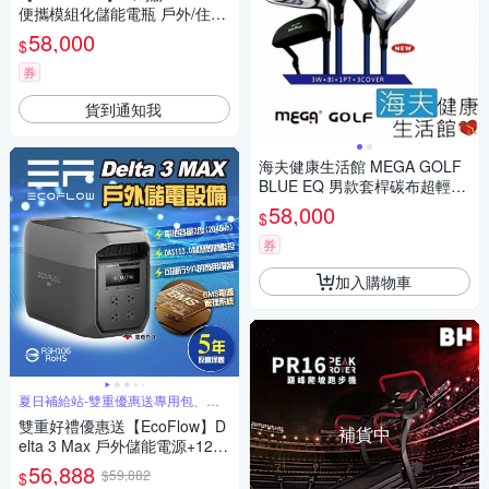
便攜模組化儲能電瓶 戶外/住宅/
商辦 一層電池組1536Wh
58,000
$
券
貨到通知我
海夫健康生活館 MEGA GOLF
BLUE EQ 男款套桿碳布超輕桿
高爾夫球桿組
58,000
$
券
加入購物車
夏日補給站-雙重優惠送專用包、太
陽能板
雙重好禮優惠送【EcoFlow】D
補貨中
elta 3 Max 戶外儲能電源+125
W板(2片) 移動電源 電池 戶外
56,888
$59,882
$
電源 停電 車露 悠遊戶外