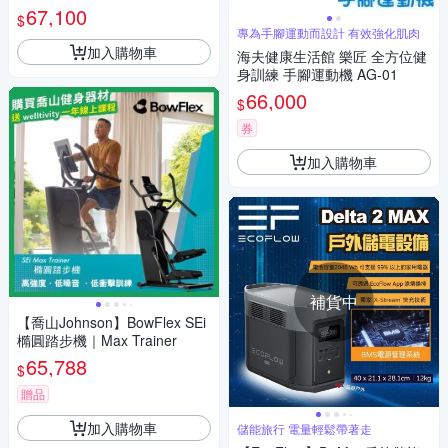
《綠 5.5 kg》】010311/登山
67,100
$
專為手腳運動而設計 有效強化肌肉
加入購物車
海夫健康生活館 樂匠 全方位健
身訓練 手腳運動機 AG-01
66,000
$
券
加入購物車
補貨中
【喬山Johnson】BowFlex SEi
橢圓踏步機｜Max Trainer
65,788
$
贈品
加入購物車
儲能旅行 電量輕鬆帶著走