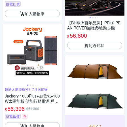
挑戰低價
加入購物車
【BH歐洲百年品牌】PR16 PE
AK ROVER巔峰爬坡跑步機
56,800
$
貨到通知我
暫缺太陽能板預計7月底補寄
Jackery 1000Plus+加電包+100
W太陽能板 儲能行動電源 戶外
電源 緊急發電 儲能電源 露營電
56,396
$61,300
$
源 先創代理公司貨
挑戰低價
券
加入購物車