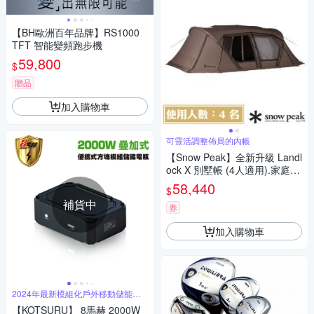
【BH歐洲百年品牌】RS1000
TFT 智能變頻跑步機
59,800
$
贈品
加入購物車
可靈活調整佈局的內帳
【Snow Peak】全新升級 Landl
ock X 別墅帳 (4人適用).家庭帳
篷.客廳帳.寢室帳.露營帳棚/ TP
58,440
$
-672
補貨中
券
加入購物車
2024年最新模組化戶外移動儲能登
場
【KOTSURU】 8馬赫 2000W