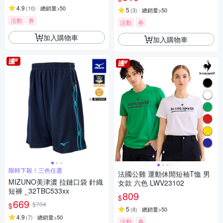
4.9
(
10
)
總銷量>50
5
(
3
)
總銷量>50
活動
券
活動
券
加入購物車
加入購物車
限時下殺！三色任選
法國公雞 運動休閒短袖T恤 男
MIZUNO美津濃 拉鏈口袋 針織
女款 六色 LWV23102
短褲 _32TBC533xx
809
$
669
$704
$
5
(
8
)
總銷量>50
4.9
(
7
)
總銷量>50
活動
券