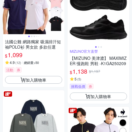
法國公雞 網路獨家 吸濕排汗短
袖POLO衫 男女款 多款任選
MIZUNO官方直營
1,099
$
【MIZUNO 美津濃】 MAXIMIZ
4.9
(
12
)
總銷量>50
ER 慢跑鞋 男鞋 -K1GA250209
1,138
活動
券
$1,197
$
5
(
5
)
加入購物車
挑戰低價
券
加入購物車