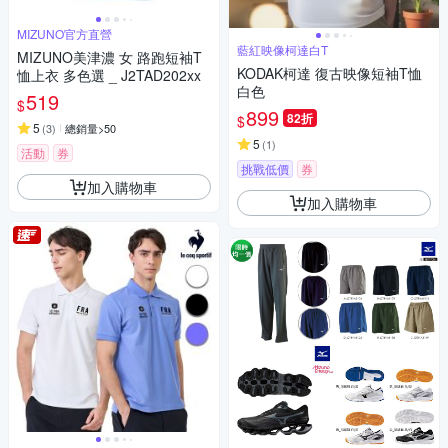
MIZUNO官方直營
藍紅映像柯達白T
MIZUNO美津濃 女 路跑短袖T
KODAK柯達 復古映像短袖T恤
恤上衣 多色選 _ J2TAD202xx
白色
519
$
899
82折
$
5
(
3
)
總銷量>50
5
(
1
)
活動
券
挑戰低價
券
加入購物車
加入購物車