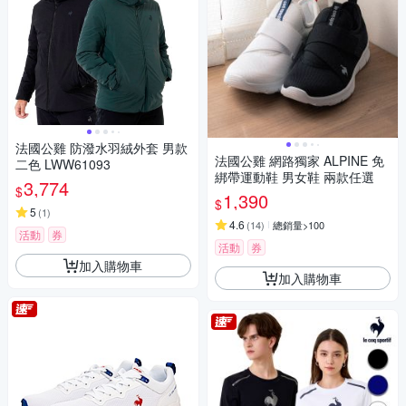
法國公雞 防潑水羽絨外套 男款
法國公雞 網路獨家 ALPINE 免
二色 LWW61093
綁帶運動鞋 男女鞋 兩款任選
3,774
$
1,390
$
5
(
1
)
4.6
(
14
)
總銷量>100
活動
券
活動
券
加入購物車
加入購物車