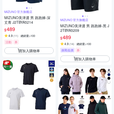
MIZUNO 官方旗艦店
MIZUNO美津濃 男 路跑褲-深
MIZUNO 官方旗艦店
丈青 J2TBYA5214
MIZUNO美津濃 男 路跑褲-黑 J
489
$
2TBYA5209
4.9
489
(
11
)
總銷量>100
$
活動
券
4.9
(
14
)
總銷量>100
挑戰低價
券
加入購物車
加入購物車