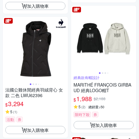
加入購物車
經典款有帽設計
MARITHÉ FRANÇOIS GIRBA
法國公雞休閒經典羽絨背心 女
UD 經典LOGO帽T
款 二色 LWU62396
1,988
$2,188
$
3,294
$
5
(
2
)
總銷量>50
5
(
1
)
限時下殺
券
活動
券
加入購物車
加入購物車