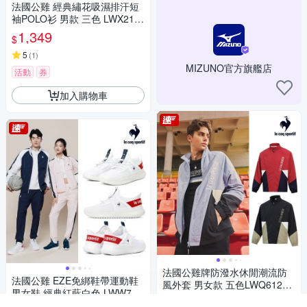
法國公雞 經典繡花吸濕排汗短
袖POLO衫 男款 三色 LWX210
41
1,349
$
5
(
1
)
MIZUNO官方旗艦店
活動
券
加入購物車
法國公雞牌防潑水休閒潮流防
法國公雞 EZE免綁鞋帶運動鞋
風外套 男女款 五色LWQ61264
男女鞋 經典紅藍白色 LWW732
&62264
1,360
$
74