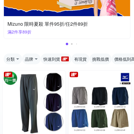
Mizuno 限時夏殺 單件95折/任2件89折
滿2件享89折
分類
品牌
快速到貨
有現貨
挑戰低價
價格低到