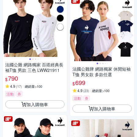
法國公雞 網路獨家 百搭經典長
法國公雞牌 網路獨家 休閒短袖
袖T恤 男款 三色 LWW21911
T恤 男女款 多款任選
790
$
699
$
4.9
(
17
)
總銷量>100
4.9
(
23
)
總銷量>100
活動
券
活動
券
加入購物車
加入購物車