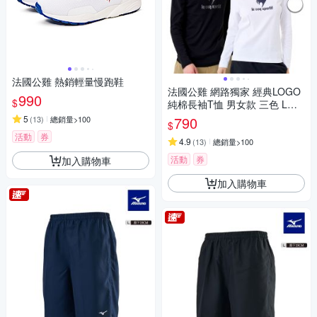
法國公雞 熱銷輕量慢跑鞋
法國公雞 網路獨家 經典LOGO
990
$
純棉長袖T恤 男女款 三色 LWW
23911
5
790
(
13
)
總銷量>100
$
活動
券
4.9
(
13
)
總銷量>100
活動
券
加入購物車
加入購物車