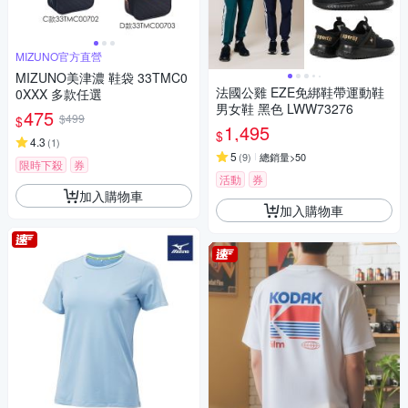
MIZUNO官方直營
MIZUNO美津濃 鞋袋 33TMC0
法國公雞 EZE免綁鞋帶運動鞋
0XXX 多款任選
男女鞋 黑色 LWW73276
475
$499
$
1,495
$
4.3
(
1
)
5
(
9
)
總銷量>50
限時下殺
券
活動
券
加入購物車
加入購物車