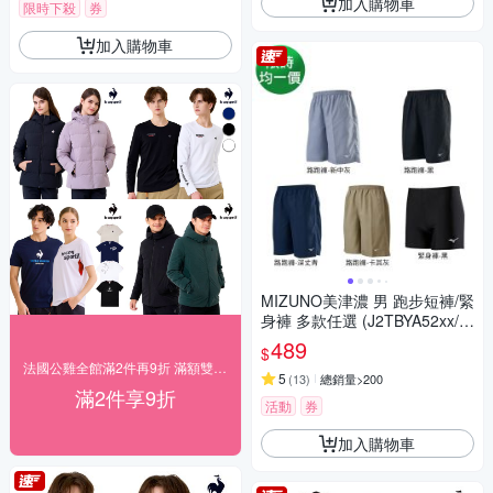
加入購物車
限時下殺
券
加入購物車
MIZUNO美津濃 男 跑步短褲/緊
身褲 多款任選 (J2TBYA52xx/U
2TBBG1509)
489
$
法國公雞全館滿2件再9折 滿額雙重送
5
(
13
)
總銷量>200
滿2件享9折
活動
券
加入購物車