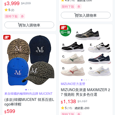
(
16
)
總銷量>200
265131
3,999
$4,209
$
限時下殺
券
5
(
2
)
加入購物車
限時下殺
券
加入購物車
MIZUNO官方直營
MIZUNO美津濃 MAXIMIZER 2
來自韓國的極簡時尚品牌 MUCENT
7 慢跑鞋 男女多色任選
(多款)韓國MUCENT 韓系百搭L
1,138
$1,197
$
ogo棒球帽
5
(
15
)
總銷量>200
599
$
限時下殺
券