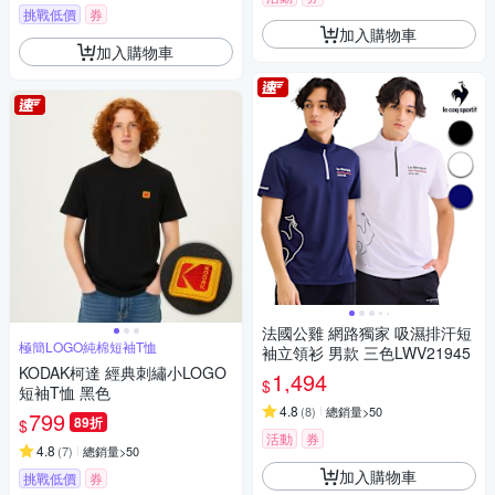
挑戰低價
券
加入購物車
加入購物車
法國公雞 網路獨家 吸濕排汗短
極簡LOGO純棉短袖T恤
袖立領衫 男款 三色LWV21945
KODAK柯達 經典刺繡小LOGO
1,494
$
短袖T恤 黑色
4.8
(
8
)
總銷量>50
799
89折
$
活動
券
4.8
(
7
)
總銷量>50
加入購物車
挑戰低價
券