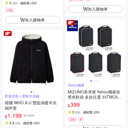
5
(
23
)
總銷量>200
加入購物車
活動
加入購物車
Yahoo獨家
MIZUNO美津濃 Yahoo獨家款
防風尼龍 x 柔軟羊羔絨
黑色鞋袋 多款任選 33TMC514
XX
韓國 WHO.A.U 雙面保暖羊羔
399
$
絨外套
5
(
24
)
總銷量>200
1,199
$1,299
$
活動
券
4.9
(
20
)
總銷量>200