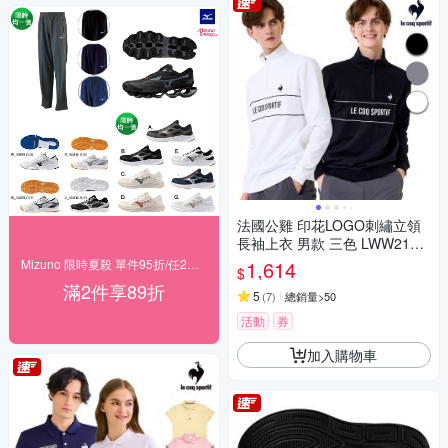
法國公雞 印花LOGO刺繡立領
長袖上衣 男款 三色 LWW2104
4
Mizuno 限時夏殺 單件95折/任2件89折
1,614
$
滿2件享89折
5
(
7
)
總銷量>50
活動
券
加入購物車