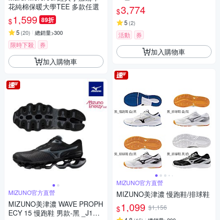
花純棉保暖大學TEE 多款任選
3,774
$
1,599
89折
$
5
(
2
)
5
(
20
)
總銷量>300
活動
券
限時下殺
券
加入購物車
加入購物車
MIZUNO官方直營
MIZUNO官方直營
MIZUNO美津濃 慢跑鞋/排球鞋
MIZUNO美津濃 WAVE PROPH
1,099
$1,156
$
ECY 15 慢跑鞋 男款-黑 _J1GC
4.8