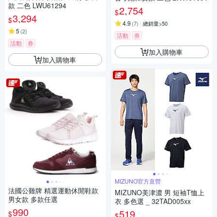
款 二色 LWU61294
2,754
$
3,294
$
4.9
(
7
)
總銷量>50
5
(
2
)
活動
券
活動
券
加入購物車
加入購物車
MIZUNO官方直營
法國公雞牌 精選運動休閒鞋款
MIZUNO美津濃 男 短袖T恤上
男女款 多款任選
衣 多色選 _ 32TAD005xx
990
519
$
$