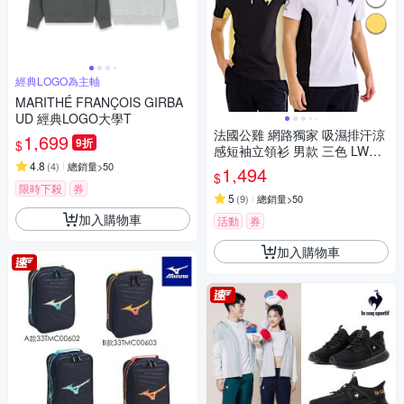
經典LOGO為主軸
MARITHÉ FRANÇOIS GIRBA
UD 經典LOGO大學T
法國公雞 網路獨家 吸濕排汗涼
1,699
9折
$
感短袖立領衫 男款 三色 LWV2
4.8
1944
(
4
)
總銷量>50
1,494
$
限時下殺
券
5
(
9
)
總銷量>50
加入購物車
活動
券
加入購物車