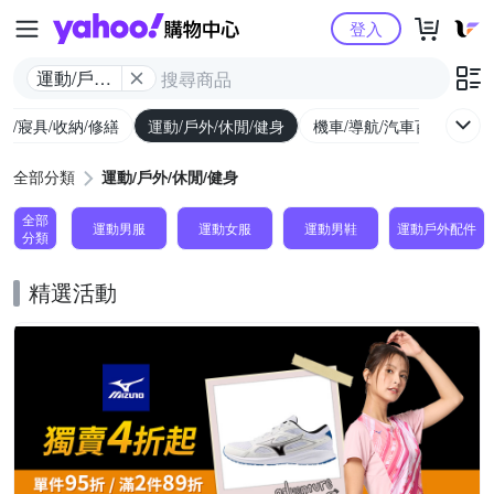
Yahoo購物中心
登入
運動/戶外/
休閒/健身
具/寢具/收納/修繕
運動/戶外/休閒/健身
機車/導航/汽車百貨
圖
全部分類
運動/戶外/休閒/健身
全部
運動男服
運動女服
運動男鞋
運動戶外配件
分類
精選活動