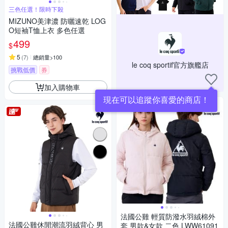
三色任選！限時下殺
MIZUNO美津濃 防曬速乾 LOG
O短袖T恤上衣 多色任選
499
$
5
(
7
)
總銷量>100
le coq sportif官方旗艦店
挑戰低價
券
加入購物車
現在可以追蹤你喜愛的商店！
法國公雞 輕質防潑水羽絨棉外
法國公雞休閒潮流羽絨背心 男
套 男款&女款 二色 LWW61091